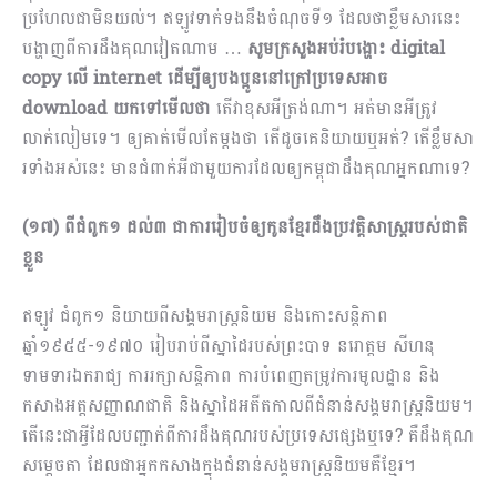
ប្រហែលជាមិនយល់។ ឥឡូវទាក់ទងនឹងចំណុចទី១​ ដែលថាខ្លឹមសារនេះ
បង្ហាញពីការដឹងគុណវៀតណាម …
សូមក្រសួងអប់រំបង្ហោះ
digital
copy លើ internet ដើម្បីឲ្យបងប្អូននៅក្រៅប្រទេសអាច
download យកទៅមើលថា
តើវាខុសអីត្រង់ណា។ អត់មានអីត្រូវ
លាក់លៀមទេ។ ឲ្យគាត់មើលតែម្ដងថា តើដូចគេនិយាយឬអត់? តើខ្លឹមសា
រទាំងអស់នេះ មានជំពាក់អីជា​មួយការដែលឲ្យកម្ពុជាដឹងគុណអ្នកណាទេ?
(១៧) ពីជំពូក១ ដល់៣ ជាការរៀបចំឲ្យកូនខ្មែរដឹងប្រវត្តិសាស្រ្តរបស់ជាតិ
ខ្លួន
ឥឡូវ ជំពូក១ និយាយពីសង្គមរាស្រ្តនិយម និងកោះសន្តិភាព
ឆ្នាំ១៩៥៥-១៩៧០ រៀបរាប់ពីស្នាដៃរបស់ព្រះបាទ នរោត្ដម សីហនុ
ទាមទារឯករាជ្យ ការរក្សាសន្តិភាព ការបំពេញតម្រូវការមូលដ្ឋាន និង
កសាងអត្តសញ្ញាណជាតិ និងស្នាដៃអតីតកាលពីជំនាន់សង្គមរាស្រ្តនិយម។
តើនេះជាអ្វីដែលបញ្ជាក់ពីការដឹងគុណរបស់ប្រទេសផ្សេងឬទេ? គឺដឹងគុណ
សម្ដេចតា ដែលជាអ្នកកសាងក្នុងជំនាន់សង្គមរាស្រ្តនិយមគឺខ្មែរ។