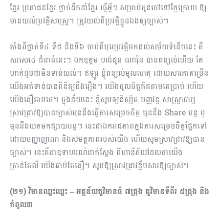
ខ្មែរ ប្រជាជនខ្មែរ ថ្នាក់ដឹកនាំខ្មែរ ធ្វើអ្វីៗ សម្រាប់កូនចៅទៅថ្ងៃក្រោយ ឱ្យ
មានយល់ប្រវត្តិសាស្រ្ត។ ត្រូវយល់ពីប្រវត្តិខ្លួនឯងឲ្យច្បាស់។
តាំងពីថ្នាក់ទី៤ ទី៥ និងទី៦ ចាប់ពីបុរេប្រវត្តិមកដល់សម័យទំនើបនេះ គឺ
សរសេរ៤ ជំនាន់នេះ។ ឯកឧត្ដម ហង់ជួន ណារ៉ុន បានពន្យល់ហើយ តែ
ហាក់ដូចជាមិនទាន់យល់។ ឥឡូវ ខ្ញុំពន្យល់មូលហេតុ ដោយសារភាគច្រើន
យើងអត់ទាន់បានពិនិត្យដឹងរឿង។ យើងចូលចិត្តគិតតាមគេប្រាប់ ហើយ
យើងជឿតាមគេ។ ក្នុងន័យនេះ ខ្ញុំសូមឲ្យ​និស្សិត បញ្ញវន្ត សាស្រ្តាចារ្យ
ស្រាវជ្រាវឱ្យបានច្បាស់មុននឹងធ្វើការសម្រេចចិត្ត មុននឹង Share បន្ត ឬ
មុននឹងយកមកផ្សាយបន្ត។ នេះជាឯករាជភាពក្នុងការសម្រេចចិត្តផ្អែកទៅ
ដោយបញ្ញាញាណ និងសមត្ថភាពរបស់យើង ហើយសូមស្រាវជ្រាវឱ្យបាន
ច្បាស់។ នេះគឺជាឧទាហរណ៍ជាក់ស្តែង ពីហានីភ័យដែលថាយើង
គ្រាន់តែលឺ យើងឆាប់តែជឿ។ សូមឱ្យស្រាវជ្រាវខ្លឹមសារឱ្យច្បាស់។
(២១) វិមានឈ្នះឈ្នះ
– អត្ថន័យតួវិមានធំ ៧ជ្រុង តួវិមានទីពីរ ៥ជ្រុង និង
កំពូល៣