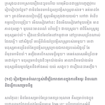
ក្រសួងបានបកស្រាយរឿងនេះរួចហើយ ហេតុអីបានជាត្រូវបញ្ចេញ(ការ
រៀបរៀប)បន្ថែម? ថាមិនមែនមកជំ​នួសប្រវត្តិសាស្រ្តចាស់ទេ។ អត់មានកែ
ទេ។ គ្រាន់តែមានរបៀបធ្វើថ្មី គូររូបអីឲ្យក្មេងងាយយល់។ ហៅថា ទំនើប
កម្មរបៀបបង្រៀន។ មើលសៀវភៅនេះ និងមើលសៀវភៅមួយទៀត មាន
ភាពខុសគ្នា។ មួយនេះមានពណ៌ ហើយខ្លីៗ ងាយស្រួល។ ជាវិធីសាស្រ្តឲ្យ
មនុស្សឆាប់ចាំ។ រឿងនេះមិនមែនតែនៅកម្ពុជាទេ នៅប្រទេសច្រើនណាស់
ដែលធ្វើ។ នៅសិង្ហបុរី គេធ្វើពិព័រណ៍ប្រវត្តិសាស្រ្តរបស់គេមួយ។ គេថា
មនុស្ស​ភាគច្រើនចាំតែប្រវត្តិសាស្រ្តក្រោយឯករាជ្យរបស់សិង្ហបុរី តែ
ពីមុនមកមិនចាំ។ អញ្ចឹងគេបើកសារមន្ទីរមួយ។ គេអត់សរសេរអីច្រើនទេ
គេដាក់រូប។ មនុស្សមកដំបូងជិះទូកយ៉ាងម៉េច អាណានិគមយ៉ាងម៉េច
មនុស្សមើលមួយភ្លែតដឹងទាំងអស់ យល់ សង្ខេបៗ ថារឿងនេះវាអញ្ចឹង។
(១៥) រៀនឱ្យមានចំណេះខ្ពស់ដើម្បីឯករាជភាពក្នុងការគិតគូរ ពិចារណា
និងធ្វើការសម្រេចចិត្ត
សារថ្ងៃនេះ មិនមែនសម្រាប់តែព្រះតេជព្រះគុណទេ គឺសម្រាប់បងប្អូន
ប្រជាពលរដ្ឋដែលកំពុងតែមើលតាម live នេះ ហើយយល់ខុសអំពី