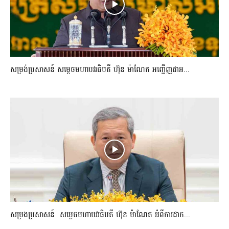
សម្រង់ប្រសាសន៍ សម្ដេចមហាបវរធិបតី ហ៊ុន ម៉ាណែត អញ្ជើញជាអ...
សម្រងប្រសាសន៍ សម្ដេចមហាបវរធិបតី ហ៊ុន ម៉ាណែត អំពីការដាក...