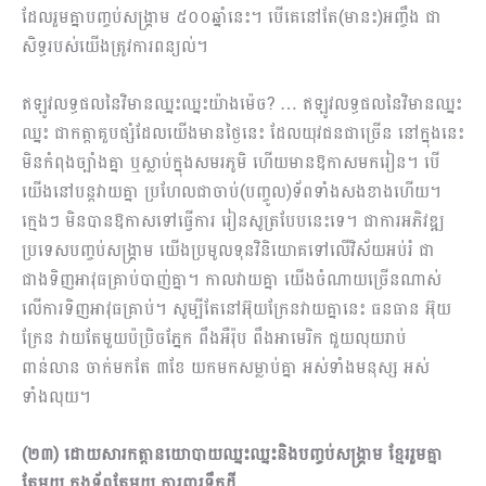
ដែលរួមគ្នាបញ្ចប់សង្គ្រាម ៥០០ឆ្នាំនេះ។ បើគេនៅតែ(មានះ)អញ្ចឹង ជា
សិទ្ធរបស់យើងត្រូវការពន្យល់។
ឥឡូវលទ្ធផលនៃវិមានឈ្នះឈ្នះយ៉ាងម៉េច? … ឥឡូវលទ្ធផលនៃវិមានឈ្នះ
ឈ្នះ ជាកត្តាគួបផ្សំដែលយើងមានថ្ងៃនេះ ដែលយុវជនជាច្រើន នៅក្នុងនេះ
មិនកំពុងច្បាំងគ្នា ឬស្លាប់ក្នុងសមរភូមិ ហើយមានឱកាសមករៀន។ បើ
យើងនៅបន្តវាយគ្នា ប្រហែលជាចាប់(បញ្ចូល)ទ័ពទាំងសងខាងហើយ។
ក្មេងៗ មិនបានឱកាសទៅធ្វើការ រៀនសូត្របែបនេះទេ។ ជាការអភិវឌ្ឍ
ប្រទេសបញ្ចប់សង្គ្រាម យើងប្រមូលទុនវិនិយោគទៅលើវិស័យអប់រំ ជា
ជាងទិញអាវុធគ្រាប់បាញ់គ្នា។ កាលវាយគ្នា យើងចំណាយច្រើនណាស់
លើការទិញអាវុធគ្រាប់។ សូម្បីតែនៅអ៊ុយក្រែនវាយគ្នានេះ ធនធាន អ៊ុយ
ក្រែន វាយតែមួយប៉ប្រិចភ្នែក ពឹងអឺរ៉ុប ពឹងអាមេរិក ជួយលុយរាប់
ពាន់លាន ចាក់មកតែ ៣ខែ យកមកសម្លាប់គ្នា អស់ទាំងមនុស្ស អស់
ទាំងលុយ។
(២៣)
ដោយសារកត្តានយោបាយឈ្នះឈ្នះនិងបញ្ចប់សង្គ្រាម ខ្មែររួមគ្នា
តែមួយ កងទ័ពតែមួយ ការពារទឹកដី