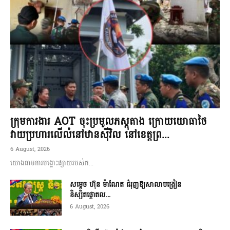
ក្រុមការងារ AOT ចុះប្រមូលភស្តុតាង ក្រោយយោធាថៃ
វាយប្រហារលើលំនៅឋានស៊ីវិល នៅខេត្តព្រ...
6 August, 2026
យោងតាមការបង្ហោះផ្សាយរបស់ក...
សម្តេច ហ៊ុន ម៉ាណែត ជំរុញឱ្យសាលាបង្រៀន
និស្សិតផ្តោតល...
6 August, 2026