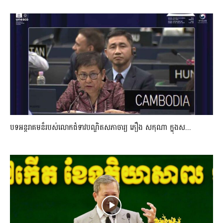
បទអន្តរាគមន៏របស់លោកជំទាវបណ្ឌិតសភាចារ្យ ភឿង សកុណា ក្នុងស...