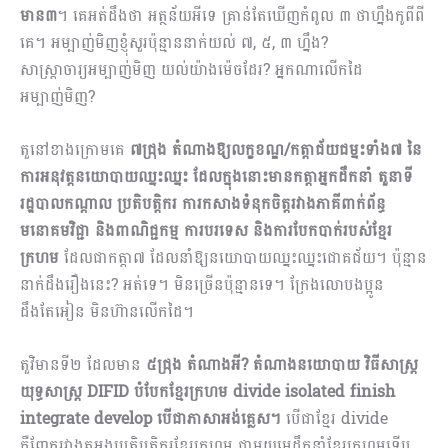
មាន៣
។ គេអត់ដឹងថា អត្ថន័យអីទេ គ្រាន់តែឃើញកំពូល ៣ ថាហ្នឹងកូពីពី
គេ។ អម្បាញ់មិញខ្ញុំសួរប៉ុន្មាននាក់យល់ ៧, ៥, ៣ ហ្នឹង?
សាស្ត្រាចារ្យអម្បាញ់មិញ យល់យ៉ាងម៉េចដែរ? អ្នកណាលើកដៃ
អម្បាញ់មិញ?
តួនៅខាងក្រោមគេ
៧ជ្រុង តំណាងឱ្យលក្ខខណ្ឌ/កត្តាជ័យជម្នះទាំង៧ នៃ
ការអនុវត្តនយោបាយឈ្នះឈ្នះ ដែលក្នុងនោះមានកត្តាអ្នកដឹកនាំ តួនាទី
រដ្ឋបាលកណ្តាល ប្រតិបត្តិករ ការកសាងទំនុកចិត្តរវាងភាគីពាក់ព័ន្ធ
មនោគមវិជ្ជា និងពាណិជ្ជកម្ម ការបរទេស និងការបែកបាក់របស់ខ្មែរ
ក្រហម
ដែលជាកត្តា៧ ដែលនាំឱ្យនយោបាយឈ្នះឈ្នះជោគជ័យ។ ប៉ុន្មាន
នាក់ដឹងរឿងនេះ? អត់ទេ។ មិនច្រើនប៉ុន្មានទេ។ ក្រែងលោបងប្អូន
ដឹងតែអៀន មិនហ៊ានលើកដៃ។
តួវិមានទី២ ដែលមាន
៥ជ្រុង តំណាងអី? តំណាងនយោបាយ វិធីសាស្ត្រ
យុទ្ធសាស្ត្រ
DIFID បំបែកខ្មែរក្រហម divide isolated finish
integrate develop បើជាភាសាអង់គ្លេស។
បើជាខ្មែរ divide
គឺញែករវាងតួអង្គប្រតិ​បត្តិករខ្មែរក្រហម ជាមួយមេដឹកនាំខ្មែរក្រហមទើប