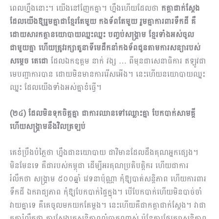
ពេលហ្នឹងនោះ។ យើងនៅញែកគ្នា។ ហ្នឹងហើយដែលថា
កត្តាជាក់ស្តែង
ដែលយើងឱ្យរួមគ្នាជាខ្មែរតែមួយ កងទ័ពតែមួយ រួមគ្នាការពារទឹកដី គឺ
ដោយសារកត្តានយោបាយឈ្នះឈ្នះ បញ្ចប់សង្គ្រាម ខ្មែរទាំងអស់ចូល
ជាមួយគ្នា ហើយត្រូវរក្សាតួនាទីមេដឹកនាំកងទ័ពជូនតាមការសន្យារបស់​
សម្តេច តេជោ
ដែលឯកឧត្តម នាក់ វង្ស … ពីមុនជាសេនាធិការ ឥឡូវជា
មេបញ្ជាការបាន ដោយមិនមានការរើស​អើង។ នេះហើយនយោបាយឈ្នះ
ឈ្នះ ដែលយើងទាំងអស់គ្នាខំធ្វើ។
(២៤) ដែលមិនទុកចិត្តគ្នា ជាការឈានទៅឈ្លោះគ្នា បែកបាក់សាមគ្គី
ហើយសង្គ្រាមនឹងវិលត្រឡប់
គេខំប្រឹងបំភ្លៃថា ហ្នឹងជានយោបាយ ជាវិមានដែលដឹងគុណអ្នកផ្សេង។
មិនមែនទេ គឺជារបស់កម្ពុជា ដើម្បីអរគុណប្រតិបត្តិករ ហើយជាការ
រំលឹកថា សង្គ្រាម ៥០០ឆ្នាំ វេទនាប៉ុណ្ណា កុំឱ្យបាត់សន្តិភាព ហើយការពារ
ទឹកដី ឯករាជ្យភាព កុំឱ្យបែកបាក់ផ្ទៃក្នុង។ បើបែកបាក់ហើយមិនបាច់ចាំ
វាយគ្នាទេ គឺគេចូលមកយកតែម្តង។ នេះហើយគឺជាកត្តាជាក់ស្តែង។ វាជា
កត្តារំលឹកថា ការស្វែងរកសន្តិភាពលំបាកណាស់ ប៉ុន្តែការថែរក្សាសន្តិភាព