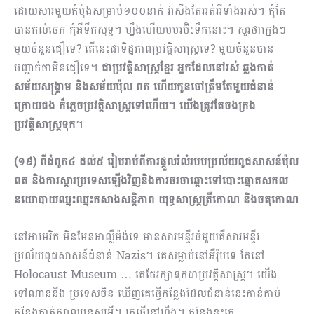
ដោយសារមួយកំប៉ុងសម្រាប់១០០នាក់ វាសឹងតែអត់អីទាំងអស់។ កុំតែ
បានគល់ចេក កុំអីទឹកសុទ្ធ។ ហ្នឹងហើយបបរប៊ិះទឹកនោះ។ សួរថាក្មេងៗ
មួយចំនួនជឿទេ? តើនេះជាទិដ្ឋភាពប្រវត្តិ​សាស្រ្ត​ទេ? មួយចំនួនបាន
បញ្ជាក់ថាមិនជឿទេ។
ជាប្រវត្តិសាស្រ្តខ្មែរ អ្នកដែលនៅរស់ ឆ្លងកាត់
សម័យសង្រ្គាម និងសម័យប៉ុល ពត ហើយកូនចៅត្រឹមតែមួយជំនាន់
ក្រោយផង ក៏ភ្លេចប្រវត្តិសាស្រ្តទៅហើយ។ យើងត្រូវតែចងក្រង
ប្រវត្តិសាស្ត្រទុក
។
(១៩) ពីជំពូក៤ ដល់៥ រៀបរាប់ពីការផ្ដួលរំលំរបបប្រល័យពូជសាសន៍ប៉ុល
ពត និងការស្ដារប្រទេសឡើងវិញនិងការចរចាឆ្ពោះទៅបោះឆ្នោតសកល
នយោបាយឈ្នះឈ្នះកសាងសន្តិភាព យុទ្ធសាស្រ្តត្រីកោណ និងចតុកោណ
នៅអាមេរិក មិនមែនអាល្លឺម៉ង់ទេ មានសារមន្ទីរធំមួយគឺសារមន្ទីរ
ប្រល័យពូជសាសន៍ជំនាន់ Nazis។ គេសម្លាប់នៅអឺរ៉ុបទេ តែនៅ
Holocaust Museum … គេថែរក្សា​ទុកជាប្រវត្តិសាស្រ្ត។ យើង
ទៅណាននីង ប្រទេសចិន ឃើញគេធ្វើកន្លែងដែលជំនាន់នេះកាន់កាប់
កន្លែងកាត់ក្បាលមនុស្សអី។ គេធ្វើនៅហ្នឹង។ កន្លែងខ្លះគេ