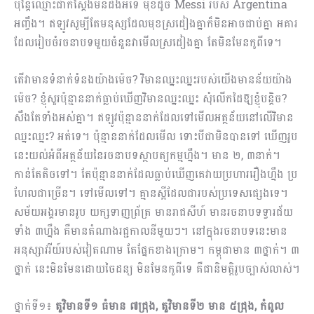
ប៉ុន្តែឈ្មោះជាក់ស្តែងមិនដឹងអីទេ មុខដូច Messi របស់ Argentina
អញ្ចឹង។ ឥឡូវសូម្បីតែមនុស្សដែលមុខស្រដៀងគ្នាក៏មិនអាចជាប់គ្នា អគារ
ដែលរៀបចំរចនាបទមួយចំនួនវាមើលស្រដៀងគ្នា តែមិនមែនកូពីទេ។
តើវាមានទំនាក់ទំនងយ៉ាងម៉េច? វិមានឈ្នះឈ្នះរបស់យើងមានន័យយ៉ាង
ម៉េច? ខ្ញុំសួរប៉ុន្មាននាក់ធ្លាប់ឃើញវិ​មានឈ្នះឈ្នះ សុំលើកដៃឱ្យខ្ញុំបន្តិច?
សឹងតែទាំងអស់គ្នា។ ឥឡូវប៉ុន្មាននាក់ដែលទៅមើលអត្ថន័យនៅលើវិមាន
ឈ្នះឈ្នះ? អត់ទេ។ ប៉ុន្មាននាក់ដែលមើល ទោះបីជាមិនបានទៅ ឃើញរូប
នេះយល់អំពីអត្ថន័យនៃរចនាបទស្ថាបត្យកម្មហ្នឹង។ មាន ២, ៣នាក់។
កាន់តែតិចទៅ។ តែប៉ុន្មាននាក់ដែលធ្លាប់ឃើញគេវាយប្រហាររឿងហ្នឹង ប្រ​
ហែលជាច្រើន។ ទៅមើលទៅ។ គ្មានស្អីដែលជារបស់ប្រទេសផ្សេងទេ។
សម័យអង្គរមានរូប យក្សទាញព្រ័ត្រ មានរាជសីហ៍ មានរចនាបទទ្វារជ័យ
ទាំង ៣​​ហ្នឹង គឺមានតំណាងរជ្ជកាលនីមួយៗ។ នៅក្នុងរចនាបទនេះមាន
អនុស្សាវរីយ៍របស់វៀតណាម តែផ្នែកខាងក្រោម។ កម្ពុជាមាន ៣ថ្នាក់។ ៣
ថ្នាក់ នេះមិនមែនដោយចៃដន្យ មិនមែនកូពីទេ គឺជានិមត្តិរូបច្បាស់លាស់។
ថ្នាក់ទី១៖
តួវិមានទី១ ធំមាន ៧ជ្រុង, តួវិមានទី២ មាន ៥ជ្រុង, កំពូល