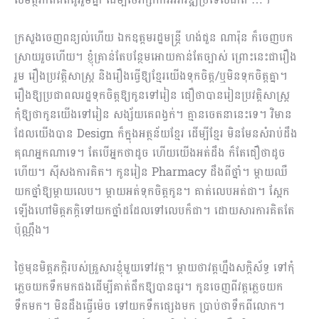
ក្រសួងចេញពន្យល់ហើយ ឯកឧត្តមរដ្ឋមន្ត្រី ហង់ជួន ណារ៉ុន ក៏ចេញបក
ស្រាយរួចហើយ។ ខ្ញុំគ្រាន់តែបន្ថែមអោយកាន់តែច្បាស់ ព្រោះនេះជារឿង
រួម រឿងប្រវត្តិសាស្ត្រ និងរឿងធ្វើឱ្យខ្មែរយើងទុកចិត្ត/ឬមិនទុកចិត្តគ្នា។
រឿងឱ្យប្រជាពលរដ្ឋទុកចិត្តឱ្យកូនទៅរៀន ជឿថាបានរៀនប្រវត្តិសាស្ត្រ
កុំឱ្យថាកូនយើងទៅរៀន សង្ស័យគេពង្វក់។ គ្មានចេតនានេះទេ។ វិមាន
ដែលយើងបាន Design ក៏ក្នុងអត្ថន័យខ្មែរ ដើម្បីខ្មែរ មិនមែនសំរាប់ដឹង
គុណអ្នកណាទេ។ តែបើអ្នកថាដូច ហើយយើងអត់ដឹង ក៏តែជឿថាដូច
ហើយ។ ស៊ីសងការគិត។ កូនរៀន Pharmacy ដឹងពីថ្នាំ។ ម្តាយឈឺ
យកថ្នាំឱ្យម្តាយលេប។ ម្តាយអត់ទុកចិត្តកូន។ គាត់លេបអត់ជា។ ស្អែក
ឡើងហៅមិត្តភក្តិទៅយកថ្នាំដដែលទៅលេបក៏ជា។ ដោយសារការគិតតែ
ប៉ុណ្ណឹង។
ថ្ងៃមុនមិត្តភក្តិរបស់គ្រួសារខ្ញុំមួយទៅវត្ត។ ម្តាយថាវត្តហ្នឹងសក្តិស័ទ្ធ ទៅកុំ
ភ្លេចយកទឹកមកផងដើម្បីគាត់ផឹកឱ្យបានធូរ។ កូនចេញពីវត្តភ្លេចយក
ទឹកមក។ មិនដឹងធ្វើម៉េច ទៅយកទឹកផ្សេងមក ប្រាប់ថាទឹកពីលោក។