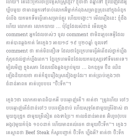
ហើយ។ តើនេះឬការចាំប្រវត្តិសាស្រ្តខ្មែរ? ខ្ញុំចាំថា ពីឆ្នាំទៅ ខ្ញុំឃើញវីដេអូ
ឃ្លីបមួយ ថាមានអ្នកទៅចាប់លោកអ៊ំម្នាក់កំពុងសម្រាន្តគ្រុននៅក្នុងពំនូក
ចំបើង យកមកទឹមធ្វើគោសម្រាប់ភ្ជួរ ហើយបង្ហោះ។ មើលរឿងនេះ ខ្ញុំដឹង
ហើយ លោកតា លោកយាយ … ប៉ុន្តែដែលសំខាន់ មើលក្នុង
comment អ្នកដែលចាស់ៗ ចូល comment ថាមិនភ្លេចទេអ្វីដែល
គាត់បានឆ្លងកាត់ តែក្មេងៗ អាយ១៨ ១៩ ឬ២០ឆ្នាំ ចូលទៅ
comment ថា គាត់មិនជឿទេ ដែលថាខ្មែរក្រហមធ្វើអំពើដល់ថ្នាក់ហ្នឹង
កុំភូតដល់ថ្នាក់ហ្នឹងពេក។ ខ្មែរក្រហមមិនដែលយកមនុស្សទៅទឹមគោទេ។
ម្សិលមិញ ក្នុងសភា ដែលយើងឆ្លងច្បាប់មួយ … ឯកឧត្ដម ប៊ិន ឈិន
ឡើងនិយាយថា គាត់ក៏ជួបរឿងស្រដៀងគ្នាដែរ។ គាត់ប្រាប់ក្មេងៗថា
ជំនាន់អាពត គាត់ហូបបបរ “ប៊ិះទឹក”។​
ក្មេងៗថា លោកតាមានពិបាកអី បបរឆ្ងាញ់តើ។ គាត់ថា “ត្រូវហើយ ចៅៗ
បបរឆ្ងាញ់តើជំនាន់ចៅៗ បបរឡើងខាប់ ហើយសុទ្ធតែជាមួយត្រីរំងាស់ ជា
មួយខួរជ្រូក ជាមួយត្រីងៀត ពងទាប្រៃ។ កាលជំនាន់អាពត អ៊ំហូប(បបរ
អង្ករ)មួយកំប៉ុង ១០០នាក់ ហើយមានគល់ចេក ជាមួយប៊ិះទឹក”។ ក្មេងៗ
គេស្មានថា Beef Steak ក៏សួរបញ្ជាក់ ប៊ិះទឹក ហ្នឹងអី? គាត់ថា ប៊ិះទឹក