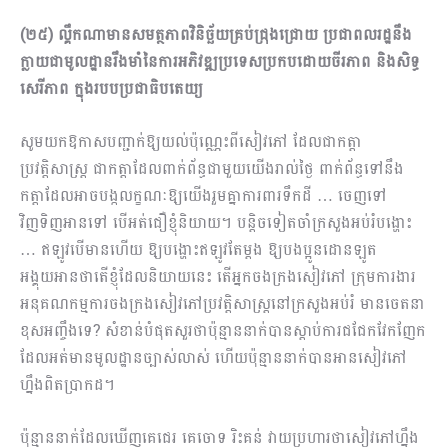
(២៥) ល្គឹកណាមានសមត្ថភាពវិនិច្ឆ័យគ្រប់ជ្រុងជ្រោយ ប្រជាពលរដ្ឋនឹង
ក្លាយជាមូលដ្ឋានរឹងមាំនៃការអភិវឌ្ឍប្រទេសប្រកបដោយចីរភាព និងសិទ្ធ
សេរីភាព ក្នុងរបបប្រជាធិបតេយ្យ
សូមយកឱកាសបញ្ជាក់ឱ្យយល់ប៉ុណ្ណេះពីសៀវភៅ ដែលជាកត្តា
ប្រវត្តិសាស្ត្រ ជាកត្តាដែលពាក់ព័ន្ធជាមួយយើងរាល់ថ្ងៃ ពាក់ព័ន្ធទៅនឹង
កត្តាដែលអាចបង្កលក្ខណៈឱ្យយើងរួមគ្នាការពារទឹកដី … ចេញទៅ
វិញទិញអានទៅ បើអត់ជឿខ្ញុំនិយាយ។ បន្តិចទៀតចាំក្រសួងអប់រំបង្ហោះ
… ឥឡូវបើមានហើយ ឱ្យបង្ហោះឥឡូវតែម្តង ឱ្យបងប្អូនដោនឡូត
អង្គុយអានថាតើខ្ញុំដែលនិយាយនេះ តើអ្នកចងក្រងសៀវភៅ ក្រុមការងារ
អនុគណកម្មការចងក្រងសៀវ​ភៅប្រវត្តិសាស្ត្រនៅក្រសួងអប់រំ មានចេតនា
ខុសអញ្ចឹងទេ? សំខាន់បំផុតសួរថាប៉ុន្មាននាក់បានស្តាប់ការជជែក​វែកញែក
ដែលអត់មានមូលដ្ឋានច្បាស់លាស់ ហើយប៉ុន្មាននាក់បានអានសៀវភៅ
ហ្នឹងពិតប្រាកដ។
ប៉ុន្មាននាក់ដែលឃើញគេជេរ គេចោទ រិះគន់ វាយប្រហារថាសៀវភៅហ្នឹង