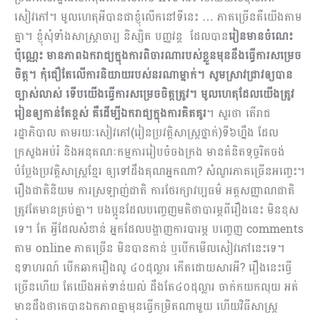
សៀវភៅ​។ មូលហេតុអីបានជាខ្ញុំលើកនៅទីនេះ … ភាគច្រើនគឺយើងតាម
គ្នា។ ខ្ញុំសុំទាំងសាស្រ្តាចារ្យ និស្សិត បញ្ញវន្ត ដែលបាន
រៀនមានចំណេះ
ប៉ុណ្ណេះ មានភាពឯករាជ្យក្នុងការពិចារណារបស់ខ្លួនមុននឹងធ្វើការសម្រេច
ចិត្ត។ កុំជឿតែលើការនិយាយរបស់នរណាម្នាក់។ សូមស្រាវជ្រាវឲ្យបាន
ច្បាស់លាស់ ទើបយើងធ្វើការសម្រេចចិត្តត្រូវ។ មូលហេតុដែលយើងត្រូវ
រៀនឲ្យកាន់តែខ្ពស់ គឺដើម្បីឯករាជ្យក្នុងការគិតគូរ
។ សួរថា តើរាជ
រដ្ឋាភិបាល តាមរយៈសៀវភៅ(រៀនប្រវត្តិសាស្ត្រថ្នាក់)ទី៦ហ្នឹង ដែល
ក្រសួងអប់រំ និងអនុគណៈកម្មការរៀបចំចងក្រង មានគំនិតទុច្ចរិតចង់
បំប្លែងប្រវត្តិសាស្រ្តខ្មែរ ឲ្យទៅដឹងគុណអ្នកណា? សំណួរភាគច្រើនអញ្ចេះ។
រឿងជាតិនិយម ការស្រឡាញ់ជាតិ ការថែរក្សាវប្បធម៌ អត្តសញ្ញាណជាតិ
ត្រូវតែមាន​គ្រប់គ្នា។ បងប្អូនដែលបញ្ចេញមតិថាបារម្ភពីរឿងនេះ មិនខុស
ទេ។ តែ អ្វីដែលសំខាន់ អ្នកដែលបង្ហាញការបារម្ភ បញ្ចេញ comments
តាម online ភាគច្រើន មិនបានកាន់ ឬបើកមើលសៀវភៅនេះទេ។
ឧទាហរណ៍ បើកឆាករឿងលូ ៤០ដុល្លារ កើតដោយសារអី? រឿងនេះធ្វើ
ច្រើនហើយ តែយើងអត់ទាន់យល់ ដឹងតែ៤០ដុល្លារ ចាក់កយកលុយ អត់
មានដឹងថាគេបានឯកភាពគ្នាមុនធ្វើកម្រិតណាមួយ ហើយវិធីសាស្រ្ត