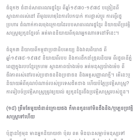
ជំពូក២ ជំនាន់សាធារណរដ្ឋខ្មែរ ពីឆ្នាំ១៩៧០-១៩៧៥ បង្រៀនពី
ស្ថានភាពរស់នៅ ពីមូលហេតុនៃការបែកបាក់ ការផ្លាស់ប្ដូរ ការធ្វើរដ្ឋ
ប្រហារ ដំណាក់កាលចុងក្រោយនៃរបបសាធារណរដ្ឋខ្មែរ និយាយពីប្រវត្តិ
សាស្រ្តឲ្យកូនខ្មែរចាំ អត់មាននិយាយពីគុណអ្នកណាទេនៅទីនេះ។
ជំពូក៣ និយាយពីកម្ពុជាប្រជាធិបតេយ្យ និងវាលពិឃាដ ពី
ឆ្នាំ១៩៧៥-១៩៧៩ និយាយពីរបប និងការដឹកនាំជ្រុលនិយម ពីរដ្ឋធានីភ្នំ
ពេញក្នុងរបបខ្មែរក្រហម ស្ថានភាពយ៉ាងម៉េច អត់មនុស្សយ៉ាងម៉េច ពី
ជីវភាពរស់នៅរបស់ប្រ​ជាជននិងប្រជាជន និងអត្តសញ្ញាណថ្មី។ តើនេះឬ
និយាយអំពីគុណបំណាច់របស់ប្រទេសជិតខាង ហើយបំភ្លៃប្រ​វត្តិសាស្រ្ត?
ការរៀបចំប្រវត្តិសាស្រ្តត្រូវឲ្យយល់ ឲ្យកូនខ្មែរដឹងប្រវត្តិសាស្រ្តរបស់ខ្លួន។
(១៨)
ត្រឹមតែមួយជំនាន់ក្រោយផង ក៏មានកូនចៅមិនដឹងនិង/ឬភ្លេចប្រវត្តិ
សាស្រ្តទៅហើយ
ប៉ុន្មានថ្ងៃមុន មានអ្នកនិយាយថា ប៉ុល ពត មិនបានសម្លាប់មនុស្សទៅ