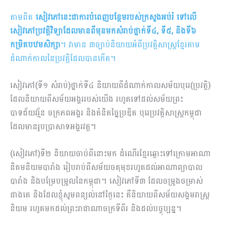
តាមពិត
សៀវភៅនេះជាការបំពេញបន្ថែមរបស់ក្រសួងអប់រំ ទៅលើ
សៀវភៅប្រវត្តិវិទ្យាដែលមានពីមុនមកសំរាប់ថ្នាក់ទី៤, ទី៥, និងទី៦
កម្រិតបឋមសិក្សា
។ វាមាន ៣ច្បាប់និយាយអំពីប្រវត្តិសាស្រ្តខ្មែរតាម
ដំណាក់កាលនៃប្រវត្តិដែលបានកើត។
សៀវភៅ(ទី១ សំរាប់)ថ្នាក់ទី៤ និយាយពីដំណាក់កាលសម័យបុរេ(ប្រវត្តិ)
ដែលនិយាយពីសម័យអង្គររបស់យើង រហូតទៅដល់សម័យព្រះ
បាទជ័យវរ្ម័ន ចក្រភពអង្គរ និងគំនិតច្នៃប្រឌិត បុរេប្រវត្តិសាស្រ្តកម្ពុជា
ដែលមានរូបប្រាសាទអង្គរវត្ត។
(សៀវភៅ)ទី២ និយាយចាប់ពីនោះមក ដំណើរខ្មែរឆ្ពោះទៅក្រោមអាណា
និគមនិយមបារាំង រៀបរាប់ពីសម័យចតុមុខរហូតដល់អាណាព្យាបាល
បារាំង និងបម្រែបម្រួលនៃកម្ពុជា។ សៀវភៅទី៣ ដែលចម្រូងចម្រាស់
ជាងគេ និងដែលខ្ញុំសូមពន្យល់នៅថ្ងៃនេះ គឺនិយាយពីសម័យសង្គមរាស្រ្ត
និយម រហូតមកដល់ព្រះរាជាណាចក្រទីពីរ និងដល់បច្ចុប្បន្ន។