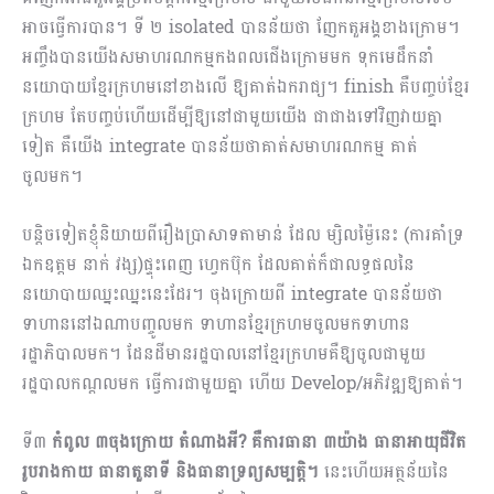
អាចធ្វើការបាន។ ទី ២ isolated បានន័យថា ញែកតួអង្គខាងក្រោម។
អញ្ចឹងបានយើងសមាហរណកម្មកងពលជើងក្រោមមក ទុកមេដឹកនាំ
នយោបាយខ្មែរក្រហមនៅខាងលើ ឱ្យគាត់ឯករាជ្យ។ finish គឺបញ្ចប់ខ្មែរ
ក្រហម តែបញ្ចប់ហើយដើម្បីឱ្យនៅជាមួយយើង ជាជាងទៅវិញវាយគ្នា
ទៀត គឺយើង integrate បានន័យថាគាត់សមាហរណកម្ម គាត់
ចូលមក។
បន្តិចទៀតខ្ញុំនិយាយពីរឿងប្រាសាទតាមាន់ ដែល ម្សិលម្ង៉ៃនេះ (ការគាំទ្រ
ឯកឧត្តម នាក់ វង្ស)ផ្ទុះពេញ ហ្វេកប៊ុក ដែលគាត់ក៏ជាលទ្ធផលនៃ
នយោបាយឈ្នះឈ្នះនេះដែរ។ ចុងក្រោយពី integrate បានន័យថា
ទាហាននៅឯណាបញ្ចូលមក ទាហានខ្មែរក្រហមចូលមកទាហាន
រដ្ឋាភិបាលមក។ ដែនដីមានរដ្ឋបាលនៅខ្មែរក្រហមគឺឱ្យចូលជាមួយ
រដ្ឋបាលកណ្តលមក ធ្វើការជាមួយគ្នា ហើយ Develop/អភិវឌ្ឍឱ្យគាត់។
ទី៣
កំពូល ៣ចុងក្រោយ តំណាងអី? គឺការធានា ៣យ៉ាង ធានាអាយុជីវិត
រូបរាងកាយ ធានាតួនាទី និងធានាទ្រព្យសម្បត្តិ។
នេះហើយអត្ថន័យនៃ