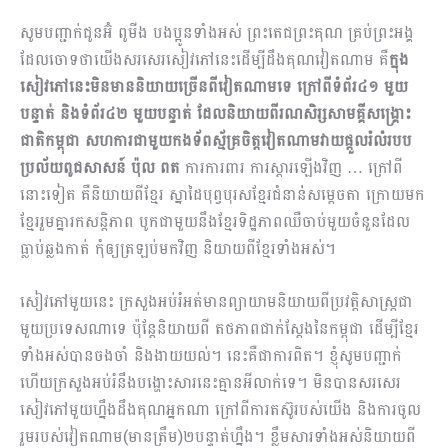
សូមបញ្ជាក់ជូនអ៊ំ ពូមីង បងប្អូនទាំងអស់ ព្រះតេជព្រះគុណ គ្រប់ព្រះអង្គ
ដែលចោទថាយើងសរសេរសៀវ​ភៅនេះដើម្បីដឹងគុណវៀតណាម គឺ
ក្នុង
សៀវភៅនេះមិនមាននិយាយច្រើនពីវៀតណាមទេ ក្រៅពីទំព័រ៤១ មួយ
បន្ទាត់ និងទំព័រ៤២ មួយបន្ទាត់ ដែលនិយាយពីរណសិរ្សសាមគ្គីសង្រ្គោះ
ជាតិកម្ពុជា សហការជាមួយកងទ័ពស្ម័គ្រចិត្តវៀតណាមវាយផ្ដួលរំលំរបប
ប្រល័យពូជសាសន៍ ប៉ុល ពត
ការការពារ ការស្ដារឡើងវិញ … ក្រៅពី
នោះទៀត គឺនិយាយពីខ្មែរ ស្នាដៃបុព្វបុរសខ្មែរជំនាន់់សម្ដេចតា ក្រោយមក
ខ្មែររួមគ្នារកសន្តិភាព បូកជាមួយនឹងខ្មែរទិដ្ឋភាពឈឺចាប់មួយចំនួនដែល
ធ្លាប់ឆ្លងកាត់ កុំឲ្យត្រឡប់មកវិញ និយាយពីខ្មែរទាំងអស់។
​សៀវភៅមួយនេះ ក្រសួងអប់រំអត់មានព្យាយាមនិយាយពីប្រវត្តិសាស្រ្តជា
មួយប្រទេសណាទេ ប៉ុន្តែនិយាយពី តថភាពជាក់ស្ដែងនៃកម្ពុជា ដើម្បីខ្មែរ
ទាំងអស់បានចងចាំ និងងាយយល់។ នេះគឺជាការពិត។ ខ្ញុំសូមបញ្ជាក់
ហើយក្រសួងអប់រំនឹងបង្ហោះសារនេះគ្មានអីលាក់ទេ។ មិនបានសរសេរ
សៀវភៅមួយហ្នឹងដឹងគុណអ្នកណា ក្រៅពីការតស៊ូរបស់យើង និងការចូល
រួមរបស់វៀតណាម(មានត្រឹម)២បន្ទាត់ហ្នឹង។ ខ្លឹមសារទាំងអស់និយាយពី