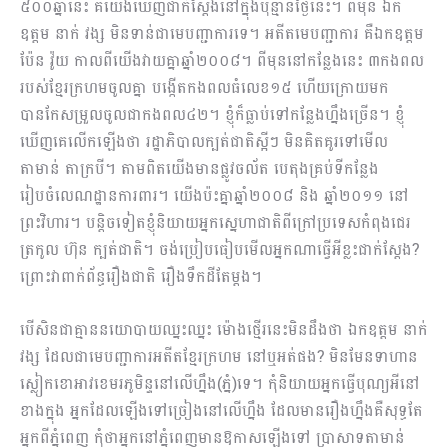
៥០០ឆ្នាំនេះ គឺយើងឃើញជាក់ស្តែងនៅក្នុងប៉ុន្មានថ្ងៃនេះ។ ពីមុន ឯក
ឧត្តម នាក់ វង្ស មិនទាន់ជាមេបញ្ជាការទេ។ អតីតមេបញ្ជាការ គឺឯកឧត្តម
ប៉ែន វ៉ូយ កាលពីយើងវាយ​គ្នាឆ្នាំ២០០៨។ ពីមុននៅកន្លែងនេះ ៣កងពល
របស់ខ្មែរក្រហមចូលគ្នា បង្កើតកងពលធំលេខ១៥ ហើយក្រោយមក
បានកែសម្រួលចូលជាកងពល៤២។ ខ្ញុំក៏ធ្លាប់ទៅកន្លែងហ្នឹងច្រើន។ ខ្ញុំ
ឃើញគេលើកឡើងថា រដ្ឋាភិបាលក្បត់ជាតិស្អីៗ មិនគិតគូរទៅមើល
តាមាន់ តាក្របី។ តាមពិតយើងមានផ្លូវចល័ត បេតុងគ្រប់ទីកន្លែង
រៀបចំលេណ​ដ្ឋានការពារ។ យើងប៉ះគ្នា​ឆ្នាំ២០០៨ និង ឆ្នាំ២០១១ នៅ
ព្រះវិហារ។ បន្តិចទៀតខ្ញុំនិយាយអ្នកស្នេហាជាតិពីក្រៅប្រទេសកំពុងជេរ
ត្រកូល ហ៊ុន ក្បត់ជាតិ។ ចង់ប្រៀបធៀបមើលអ្នកណាធ្វើអីខ្លះជាក់ស្តែង?
ព្រោះវាពាក់ព័ន្ធរឿងជាតិ រឿងទឹកដីតែម្តង។
បើសិនជាគ្មាននយោបាយឈ្នះឈ្នះ ម៉ោងថ្មើរនេះមិនដឹងថា ឯកឧត្តម នាក់
វង្ស ដែលជាមេបញ្ជាការអតីតខ្មែរក្រ​ហម នៅឬអត់ផង? មិនមែនទាហាន
ស្លៀកខោអាវខេមរភូមិន្ទនៅលើហ្នឹង(ភ្នំ)ទេ។ កុំនិយាយអ្នកធ្វើបុណ្យអីនៅ
ខាងក្នុង អ្នកដែលឡើងទៅច្រៀងនៅលើហ្នឹង ដែលមានរឿងហ្នឹងគឺសុទ្ធតែ
អ្នកពីភ្នំពេញ កុំថាអ្នកនៅភ្នំពេញមានឱកាសឡើងទៅ ប្រាសាទតាមាន់