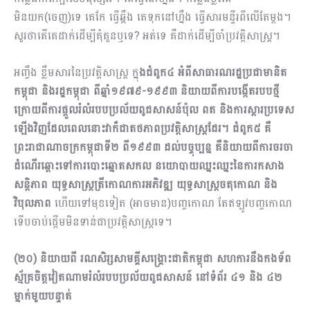
មិនយក(ចេញ)ទេ គេកែ ធ្វើឆ្អឹង គេទុកនៅហ្នឹង ធ្វើសារមន្ទីរពីលើតែម្ដង។
សួរថាតើគេដាក់ដើម្បីគុំគួនឬទេ? អត់ទេ គឺដាក់ដើម្បីចាំប្រវត្តិសាស្រ្ត។
អញ្ចឹង ខ្លឹមសារនៃប្រវត្តិសាស្រ្ត ក្នុ
ងជំពូក៤ អំពីសាធារណរដ្ឋប្រជាមានិត
កម្ពុជា និងរដ្ឋកម្ពុជា ពីឆ្នាំ១៩៧៩
-១៩៩៣​ និយាយពីការបង្កើតរបបថ្មី
ក្រោយពីការផ្ដួលរំលំរបបប្រល័យពូជសាសន៍ប៉ុល ពត និងការស្ដារប្រទេស
ឡើងវិញដែលពេលនោះវាក៏ជាតថភាពប្រវត្តិសាស្រ្តដែរ។ ជំពូក៥ គឺ
ព្រះរាជាណាចក្រកម្ពុជាទី២ ពី១៩៩៣ ដល់បច្ចុប្បន្ន គឺនិយាយពីការចរចា
ដំណើរឆ្ពោះទៅការបោះឆ្នោតសកល នយោបាយឈ្នះឈ្នះនៃការកសាង
សន្តិភាព យុទ្ធសាស្រ្តត្រីកោណការអភិវឌ្ឍ យុទ្ធសាស្រ្តចតុកោណ និង
វិបុលភាព
ហើយទៅមុខទៀត (អាចមាន)បញ្ចកោណ តែឥឡូវបញ្ចកោណ
ទើបចាប់ផ្ដើមមិនទាន់ជាប្រវត្តិសាស្ត្រទេ។
(២០) និយាយពី
រណសិរ្សសាមគ្គីសង្រ្គោះជាតិកម្ពុជា សហការនឹងកងទ័ព
ស្ម័គ្រចិត្តវៀតណាមរំលំរបបប្រ​ល័យពូជសាសន៍ នៅទំព័រ ៤១ និង ៤២
ម្នាក់មួយបន្ទាត់