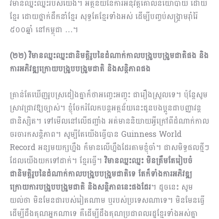
វិមានឈ្នះឈ្នះរបស់យើង។ អត្ថន័យនៃការអនុវត្តគោលនយោបាយ ដោយ
ខ្មែរ ដោយថ្នាក់ដឹកនាំខ្មែរ សុទ្ធតែខ្មែរទាំងអស់ ដើម្បីបញ្ចប់សង្គ្រាមរ៉ាំរ៉ៃ
៥០០ឆ្នាំ នៅកម្ពុជា …។
(២២) វិមានឈ្នះឈ្នះជានិមត្តិរូបនៃដំណាក់កាលបង្រួបបង្រួមជាតិផង និង
ការអភិវឌ្ឍក្រោយបង្រួបបង្រួមជាតិ និងសន្តិភាពផង
គ្រាន់តែឃើញរូបស្រដៀងគ្នាក៏ថាអញ្ចេះអញ្ចុះ ជារឿងស្រួលទេ។ ប៉ុន្តែសូម
ស្រាវជ្រាវឱ្យច្បាស់។ ខ្ញុំចែករំលែកបន្តអត្ថន័យនេះជូនបងប្អូនជាបញ្ញាវន្ត
ជានិស្សិត។ ទៅមើលនៅលើជញ្ជាំង អត់មាននិយាយអ្វីក្រៅពីដំណាក់កាល
ចរចារកសន្តិភាព។ សូម្បីតែយើងធ្វើបាន Guinness World
Record អន្សមយក្សហ្នឹង ក៏មានលើហ្នឹងដែរតាមខ្ញុំចាំ។ ជាសមិទ្ធផលថ្មីៗ
ដែលយើងយកទៅដាក់។ ខ្មែរធ្វើ។
វិមានឈ្នះឈ្នះ មិនត្រឹមតែរៀបចំ
ជានិមត្តិរូបនៃដំណាក់កាលបង្រួបបង្រួមជាតិទេ តែក៏ទាំងការអភិវឌ្ឍ
ក្រោយការបង្រួបបង្រួមជាតិ និងសន្តិភាពនេះផងដែរ
​។ ដូចនេះ សូម
យល់ថា មិនមែនជារបស់រៀតណាម ឬរបស់ប្រទេសណាទេ។ មិនមែនធ្វើ
ដើម្បីដឹងគុណអ្នកណាទេ គឺដើម្បីដឹងគុណប្រជាពលរដ្ឋខ្មែរទាំងអស់គ្នា