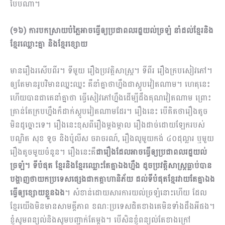
បែបណា។
(១៦) ការបកស្រាយបំភ្លៃអាចធ្វើឲ្យប្រជាពលរដ្ឋយល់ច្រឡំ​ នាំដល់ខ្មែរនិង
ខ្មែរឈ្លោះគ្នា និងខ្មែរខ្សោយ
មានរឿងរសើបពីរ។ ទីមួយ រឿងប្រវត្តិសាស្រ្ត។ ទីពីរ រឿងក្របសៀវភៅ។
ឲ្យតែមានរូបវិមានឈ្នះឈ្នះ គឺនាំគ្នាថាហ្នឹងជាស្តូបវៀតណាម។ ហេតុនេះ
ហើយបានជាគេនាំគ្នាថា ធ្វើសៀវភៅហ្នឹងដើម្បីដឹងគុណវៀតណាម ព្រោះ
គ្រាន់តែក្របហ្នឹងក៏ដាក់ស្តូបវៀតណាមដែរ។ រឿងនេះ បើគិតថារឿងតូច
មិនដូច្នោះទេ។ រឿងនេះខុសពីរឿងម្ដងម្កាល រឿងដាច់ដោយឡែករបស់
បណ្ឌិត សុខ ទូច និងប៉ូលីស ចរាចរណ៍, រឿងលូមួយកង់ ៤០ដុល្លារ ឬមួយ
រឿងតូចមួយចំនួន។ រឿងនេះគឺ
ជារឿងដែលអាចធ្វើឲ្យប្រជាពលរដ្ឋយល់
ច្រឡំ។ ទីបំផុត ខ្មែរនិងខ្មែរឈ្លោះតែគ្នាឯងហ្នឹង ដូចប្រវត្តិសាស្រ្តធ្លាប់បាន
បង្ហាញថាយកប្រទេសផ្សេងជាកត្តាហានិភ័យ ដល់ទីបំផុតខ្មែរវាយតែគ្នាឯង
ធ្វើឲ្យខ្សោយខ្លួនឯង
។ សំខាន់ដោយសារការយល់ច្រឡំនោះហើយ ដែល
ខ្មែរយើងមិនមានសាមគ្គីភាព ខណៈប្រ​ទេសជិតខាងគេមិនទាំងដឹងអីផង។
ខ្ញុំសូមពន្យល់និងសូមបញ្ជាក់តែម្ដង។ បើសិនខ្ញុំពន្យល់តែខាងក្រៅ