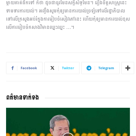
ម្តាយគាត់ផឹកទៅ ក៏ថា ដូចជាធូរមែនសក្តិស័ទ្ធមែន។ រឿងចិត្តសាស្ត្រនេះ
ទាមទារការយល់។ អញ្ចឹងសូមកុំឲ្យមានការយល់ច្រឡំទៅលើរដ្ឋាភិបាល
ទៅលើក្រសួងអប់រំក្នុងការរៀបចំសៀវភៅនេះ ហើយកុំឲ្យមានការយល់ខុស
លើការរៀបចំកសាង​វិមានឈ្នះឈ្នះ …។
Facebook
Twitter
Telegram
ពត៌មានទាក់ទង