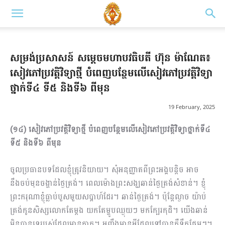
សម្រង់ប្រសាសន៍ សម្តេចមហាបវធិបតី ហ៊ុន ម៉ាណែត៖
សៀវភៅប្រវត្តិវិទ្យាថ្មី បំពេញបន្ថែមលើសៀវភៅប្រវត្តិវិទ្យា
ថ្នាក់ទី៤ ទី៥ និងទី៦ ពីមុន
19 February, 2025
(១៤) សៀវភៅប្រវត្តិវិទ្យាថ្មី បំពេញបន្ថែមលើសៀវភៅប្រវត្តិវិទ្យាថ្នាក់ទី៤
ទី៥ និងទី៦ ពីមុន
ចូលប្រធានបទដែលខ្ញុំត្រូវនិយាយ។ សុំអនុញ្ញាតពីព្រះអង្គបន្តិច អាច
នឹងចប់មុនចង្ហាន់ថ្ងៃត្រង់។ ពេលម៉ោងព្រះសង្ឃឆាន់ថ្ងៃត្រង់សំខាន់។ ខ្ញុំ
ព្រះករុណាខ្ញុំធ្លាប់បួសមួយសប្ដាហ៍ដែរ។ ឆាន់ថ្ងៃត្រង់។ ប៉ុន្តែល្ងាច យ៉ាប់
ត្រង់កូនសិស្សលោកតែម្ដង យកតែម្ហូបឈ្ងុយៗ មកក្បែរកុដិ។ យើងឆាន់
មិនបានទេរបស់ដែលមានកាក។ អញ្ចឹងមានអ្វីដែលទៅបានគឺទឹកផ្អែមៗ។