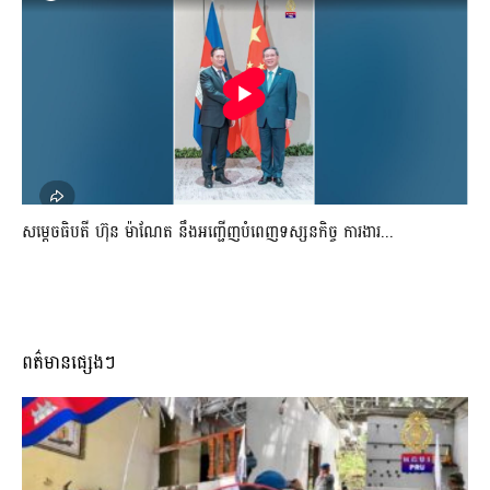
សម្តេចធិបតី ហ៊ុន ម៉ាណែត នឹងអញ្ជើញបំពេញទស្សនកិច្ច ការងារ...
ពត៌មានផ្សេងៗ