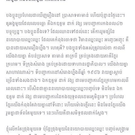
បងប្អូនប្រហែលជាឃើញរឿងនៅ ប្រាសាទតាមាន់ ហើយប៉ុន្មានថ្ងៃនេះ។
តួអង្គមួយដែលលេចធ្លោ គឺឯកឧត្តម នាក់ វង្ស មេបញ្ជាការកងពល៤២
បច្ចុប្បន្ន។ បងប្អូនដឹងទេ? ដែលឈានទៅដល់នេះ តើការរួមផ្សំនៃ
នយោបាយឈ្នះឈ្នះ ដែលគេកំពុងចោទថា វិមានឈ្នះឈ្នះ អញ្ចេះអញ្ចុះ គឺ
បានដោយសាររឿងហ្នឹង។ ហេតុអី? បងប្អូនទាំងអស់ត្រូវយល់ថា កាលពី
យើងវាយគ្នា តំបន់ប្រសាទ តាមាន់ តាក្របី គ្រប់គ្រងដោយភាគីខ្មែរ
ក្រហម។ ទីក្រុងសំរោង គ្រប់គ្រងដោយទាហានរដ្ឋាភិបាល។ យើងវាយគ្នា
សាហាវណាស់។ ទីបញ្ជាការនៅសំរោងហ្នឹងពីឆ្នាំ ១៩៨៦ វាយគ្នាស្លាប់
ច្រើនទាំងសងខាង។ ឯកឧត្តម នាក់ វង្ស ជាមេបញ្ជាការខ្មែរក្រហមកាលពី
ពេលនោះ។ បើសិនជាគ្មាននយោបាយឈ្នះឈ្នះបញ្ចប់ទេ មិនមែន ឯក
ឧត្តម នាក់ វង្ស ជាមេបញ្ជាការនៃកងយុទ្ធពលខេមរភូ​មិន្ទទេ។ ប្រហែល
ខ្មែរយើងកំពុងតែវាយគ្នានៅទីនោះ ហើយម៉ោងថ្មើរនេះ មិនមែនខ្មែរយើង
រួមគ្នាជាទ័ពតែមួយទេ។ នេះហើយគឺជាសមិទ្ធផលជាក់ស្តែង។
ខ្ញុំលើកតែជ្រុងមួយទេ ប៉ុន្តែជ្រុងមួយនៃនយោបាយឈ្នះឈ្នះ បញ្ចប់សង្គ្រាម