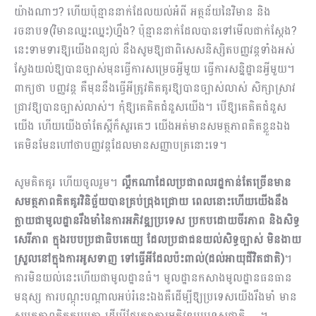
យ៉ាងណាៗ? ហើយប៉ុន្មាននាក់ដែលយល់អំពី អត្ថន័យនៃវិមាន និង
រចនាបទ(វិមានឈ្នះឈ្នះ)ហ្នឹង? ប៉ុន្មាននាក់ដែលបានទៅមើលជាក់ស្តែង?
នេះទាមទារឱ្យយើងពន្យល់ នឹងសូមឱ្យជាពិសេសនិស្សិតបញ្ញវន្តទាំងអស់
ស្វែងយល់ឱ្យបានច្បាស់មុនធ្វើការសម្រេចអ្វីមួយ ធ្វើការសន្និដ្ឋានអ្វីមួយ។
ពាក្យថា បញ្ញវន្ត គឺមុននឹងធ្វើអីត្រូវគិតគូរឱ្យបានច្បាស់លាស់ សិក្សាស្រាវ
ជ្រាវឱ្យបានច្បាស់លាស់។ កុំឱ្យគេគិតជំនួសយើង។ បើឱ្យគេគិតជំនួស
យើង ហើយយើងចាំតែស្អីក៏សួរគេៗ យើងអត់មានសមត្ថភាពគិតខ្លួនឯង
គេមិនមែនហៅថាបញ្ញវន្តដែលមានសញ្ញាបត្រនោះទេ។
សូមគិតគូរ ហើយចូលរួម។
ល្គឹកណាដែលប្រជាពលរដ្ឋកាន់តែច្រើនមាន
សមត្ថភាពគិតគូរវិនិច្ឆ័យបានគ្រប់ជ្រុងជ្រោយ ពេលនោះហើយយើងនឹង
ក្លាយជាមូលដ្ឋានរឹងមាំនៃការអភិវឌ្ឍប្រទេស ប្រកបដោយចីរភាព និងសិទ្ធ
សេរីភាព ក្នុងរបបប្រជាធិបតេយ្យ ដែលប្រជាជនយល់សិទ្ធច្បាស់ មិនងាយ
ស្រួលនៅក្នុងការអូសទាញ ទៅធ្វើអីដែលប៉ះពាល់(ដល់អាយុជីវិតជាតិ)
។
ការមិនយល់នេះហើយជាមូលដ្ឋានធំ។ មូលដ្ឋានកសាងមូលដ្ឋានធនធាន
មនុស្ស ការបណ្តុះបណ្តាលអប់រំនេះឯងគឺដើម្បីឱ្យប្រទេសយើងរឹងមាំ មាន
សមត្ថភាពគិតគូររួមគ្នា ដើម្បីថែរក្សាការអភិវឌ្ឍប្រទេសជាតិ …។