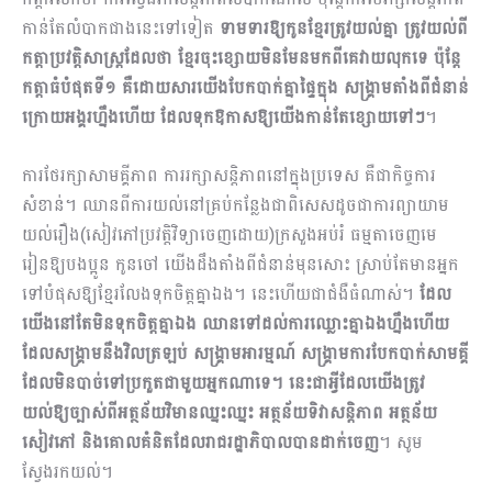
កាន់តែលំបាកជាងនេះទៅទៀត
ទាមទារឱ្យកូនខ្មែរត្រូវយល់គ្នា ត្រូវយល់ពី
កត្តាប្រវត្តិសាស្ត្រដែលថា ខ្មែរចុះខ្សោយមិនមែនមកពីគេវាយលុកទេ ប៉ុន្តែ
កត្តាធំបំផុតទី១ គឺដោយសារយើងបែកបាក់គ្នាផ្ទៃក្នុង សង្គ្រាមតាំងពីជំនាន់
ក្រោយអង្គរហ្នឹងហើយ ដែលទុកឱកាសឱ្យយើងកាន់តែខ្សោយទៅៗ
។
ការថែរក្សាសាមគ្គីភាព ការរក្សាសន្តិភាពនៅក្នុងប្រ​ទេស គឺជាកិច្ចការ
សំខាន់។ ឈានពីការយល់នៅគ្រប់កន្លែងជាពិសេសដូចជាការព្យាយាម
យល់រឿង(សៀវភៅប្រវត្តិវិទ្យាចេញដោយ)ក្រសួងអប់រំ ធម្មតាចេញមេ
រៀនឱ្យបងប្អូន កូនចៅ យើងដឹងតាំងពីជំនាន់មុនសោះ ស្រាប់តែមានអ្នក
ទៅបំផុសឱ្យខ្មែរលែងទុកចិត្តគ្នាឯង។ នេះហើយជាជំងឺធំណាស់។
ដែល
យើងនៅតែមិនទុកចិត្តគ្នាឯង ឈានទៅដល់ការឈ្លោះគ្នាឯងហ្នឹងហើយ
ដែលសង្គ្រាមនឹងវិលត្រឡប់ សង្គ្រាមអារម្មណ៍ សង្គ្រាមការបែកបាក់សាមគ្គី
ដែលមិនបាច់ទៅប្រកួតជាមួយអ្នកណាទេ។ នេះជាអ្វីដែលយើងត្រូវ
យល់ឱ្យច្បាស់ពីអត្ថន័យ​វិមានឈ្នះឈ្នះ អត្ថន័យ​ទិវាសន្តិភាព អត្ថន័យ
សៀវភៅ និងគោល​គំនិតដែលរាជរដ្ឋាភិបាលបានដាក់ចេញ
។ សូម
ស្វែងរកយល់។