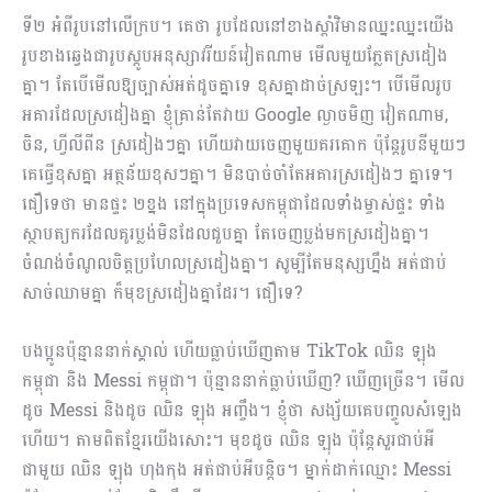
ទី២ អំពីរូបនៅលើក្រប។ គេថា រូបដែលនៅខាងស្តាំវិមានឈ្នះឈ្នះយើង
រូបខាងឆ្វេងជារូបស្តូបអនុស្សាវរីយន៍វៀតណាម មើលមួយភ្លែតស្រដៀង
គ្នា។ តែបើមើលឱ្យច្បាស់អត់ដូចគ្នាទេ ខុសគ្នាដាច់ស្រឡះ។ បើមើលរូប
អគារដែលស្រដៀងគ្នា ខ្ញុំគ្រាន់តែវាយ Google ល្ងាចមិញ វៀតណាម,
ចិន, ហ្វីលីពីន ស្រដៀងៗគ្នា ហើយវាយចេញមួយគរគោក ប៉ុន្តែរូបនីមួយៗ
គេធ្វើខុសគ្នា អត្ថន័យខុសៗគ្នា។ មិនបាច់ចាំតែអគារស្រដៀងៗ គ្នាទេ។
ជឿទេថា មានផ្ទះ ២ខ្នង នៅក្នុងប្រទេសកម្ពុជាដែលទាំងម្ចាស់ផ្ទះ ទាំង
ស្ថាបត្យករដែលគូរប្លង់មិនដែលជួបគ្នា តែចេញប្លង់មកស្រដៀងគ្នា។
ចំណង់ចំណូលចិត្តប្រហែលស្រដៀងគ្នា។ សូម្បីតែមនុស្សហ្នឹង អត់ជាប់
សាច់ឈាមគ្នា ក៏មុខស្រដៀងគ្នាដែរ។ ជឿទេ?
បងប្អូនប៉ុន្មាននាក់ស្គាល់ ហើយធ្លាប់ឃើញតាម TikTok ឈិន ឡុង
កម្ពុជា និង Messi កម្ពុជា។ ប៉ុន្មាននាក់ធ្លាប់ឃើញ? ឃើញច្រើន។ មើល
ដូច Messi និងដូច ឈិន ឡុង អញ្ចឹង។ ខ្ញុំថា សង្ស័យគេបញ្ចូលសំឡេង
ហើយ។ តាមពិតខ្មែរយើងសោះ។ មុខដូច ឈិន ឡុង ប៉ុន្តែសួរជាប់អី
ជាមួយ ឈិន ឡុង ហុងកុង អត់ជាប់អីបន្តិច។ ម្នាក់ដាក់ឈ្មោះ Messi