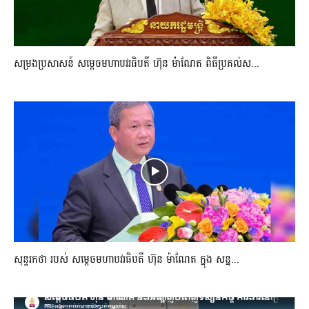
សម្រងប្រសាសន៍ សម្ដេចមហាបវរធិបតី ហ៊ុន ម៉ាណែត ពិធីប្រគល់ស...
សុន្ទរកថា របស់ សម្ដេចមហាបវរធិបតី ហ៊ុន ម៉ាណែត ក្នុង សន្ន...