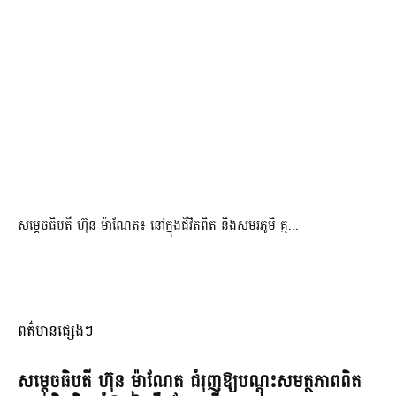
សម្តេចធិបតី ហ៊ុន ម៉ាណែត៖ នៅក្នុងជីវិតពិត និងសមរភូមិ គ្ម...
ពត៌មានផ្សេងៗ
សម្តេចធិបតី ហ៊ុន ម៉ាណែត ជំរុញឱ្យបណ្តុះសមត្ថភាពពិត