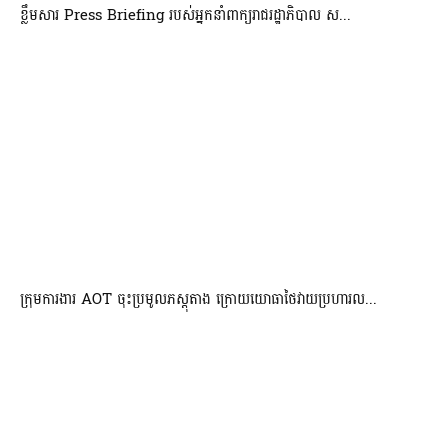
ខ្លឹមសារ Press Briefing របស់អ្នកនាំពាក្យរាជរដ្ឋាភិបាល ស...
ក្រុមការងារ AOT ចុះប្រមូលភស្តុតាង ក្រោយយោធាថៃវាយប្រហារល...