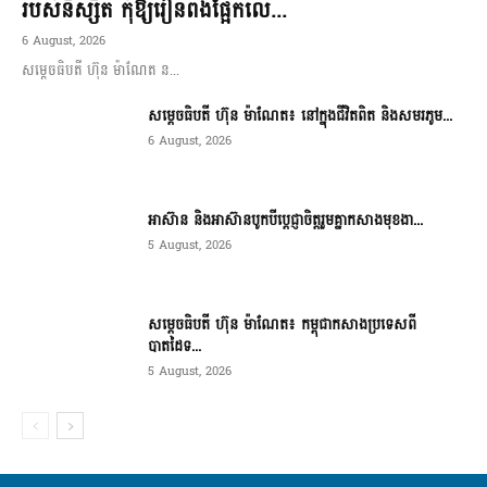
របស់និស្សិត កុំឱ្យរៀនពឹងផ្អែកលើ...
6 August, 2026
សម្តេចធិបតី ហ៊ុន ម៉ាណែត ន...
សម្តេចធិបតី ហ៊ុន ម៉ាណែត៖ នៅក្នុងជីវិតពិត និងសមរភូម...
6 August, 2026
អាស៊ាន និងអាស៊ានបូកបីប្តេជ្ញាចិត្តរួមគ្នាកសាងមុខងា...
5 August, 2026
សម្ដេចធិបតី ហ៊ុន ម៉ាណែត៖ កម្ពុជាកសាងប្រទេសពី
បាតដៃទ...
5 August, 2026