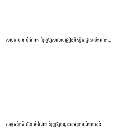
សម្តេច ហ៊ុន ម៉ាណែត ជំរុញឱ្យសាលាបង្រៀននិស្សិតផ្តោតលើគុណភ...
សម្តេចធិបតី ហ៊ុន ម៉ាណែត ជំរុញឱ្យបណ្តុះសមត្ថភាពពិតរបស់និ...