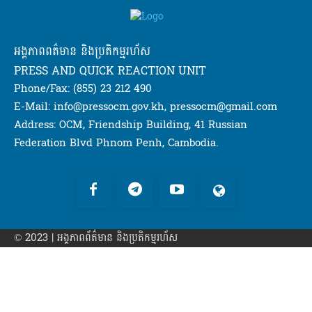
អង្គភាពពត៌មាន និងប្រតិកម្មរហ័ស
PRESS AND QUICK REACTION UNIT
Phone/Fax: (855) 23 212 490
E-Mail: info@pressocm.gov.kh, pressocm@gmail.com
Address: OCM, Friendship Building, 41 Russian
Federation Blvd Phnom Penh, Cambodia.
© 2023 | អង្គភាព​ព័ត៌មាន​ និងប្រតិកម្មរហ័ស