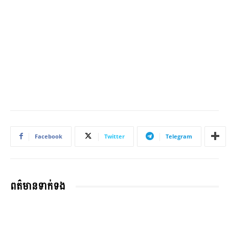
Facebook
Twitter
Telegram
ពត៌មានទាក់ទង