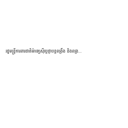
រដ្ឋមន្ត្រីការពារជាតិម៉ាឡេស៊ីប្ដេជ្ញាបន្តពង្រឹង និងពង្រ...