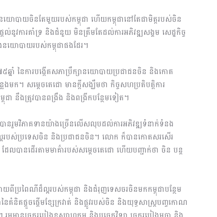
នូវនយោបាយចិន​តែមួយ​របស់​កម្ពុជា ហើយកម្ពុជានៅតែជាមិត្តរបស់ចិន
នូវការគាំទ្រ និងជំនួយ មិនត្រឹមតែដល់ការអភិវឌ្ឍ​សង្គម សេដ្ឋកិច្ច
ខាងនយោ​បាយ​របស់​កម្ពុជាផងដែរ។
្នាំ​ នៃការបង្កើត​សភា​ប្រឹក្សានយោបាយប្រជាជនចិន និងកោត
ក។ សម្ដេចតេជោ មានក្តីសង្ឃឹមថា កិច្ចសហប្រតិបត្តិ​ការ​
ពុជា នឹងត្រូវបាន​ពង្រឹង និងពង្រីកបន្ថែមទៀត។
រួមវិភាគទាន​យ៉ាង​ច្រើនលើសលុបដល់ការអភិវឌ្ឍទំនាក់ទំនង
ល្អរបស់ប្រទេសចិន និងប្រជាជនចិន។ លោក ក៏បានកោត​សរសើរ
ពុជា ដែលបានដើរ​តាមមាគ៌ារបស់សម្ដេចតេជោ ហើយបញ្ជាក់ថា ចិន បន្ត
ាយពីប្រពៃណីដ៏ល្អ​របស់​កម្ពុជា និងជំរុញទេសចរចិនមកកម្ពុជាបន្ថែម
និតផ្ដួចផ្ដើមខ្សែក្រវាត់ និងផ្លូវរបស់ចិន និងយុទ្ធសាស្ត្រ​បញ្ចកោណ
់ៗ រួមមានច្រក​របៀងឧស្សាហកម្ម និងបច្ចេកវិទ្យា ច្រករបៀងមច្ឆា និង