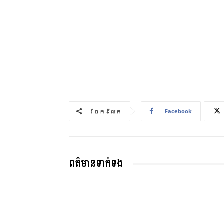
Facebook
ចែករំលែក
ពត៌មានទាក់ទង