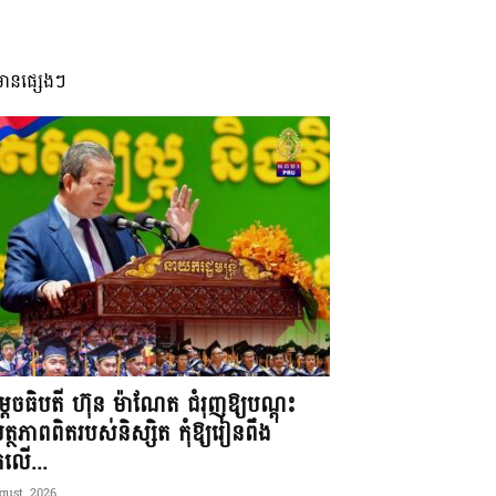
មានផ្សេងៗ
តេចធិបតី ហ៊ុន ម៉ាណែត ជំរុញឱ្យបណ្តុះ
្ថភាពពិតរបស់និស្សិត កុំឱ្យរៀនពឹង
ែកលើ...
gust, 2026