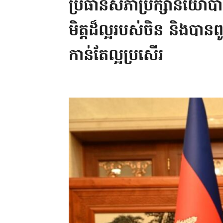
ប្រធានសភាប្រឹក្សានយោប
មិត្តដ៏ល្អរបស់ចិន និងបានពូន
កាន់តែល្អប្រសើរ