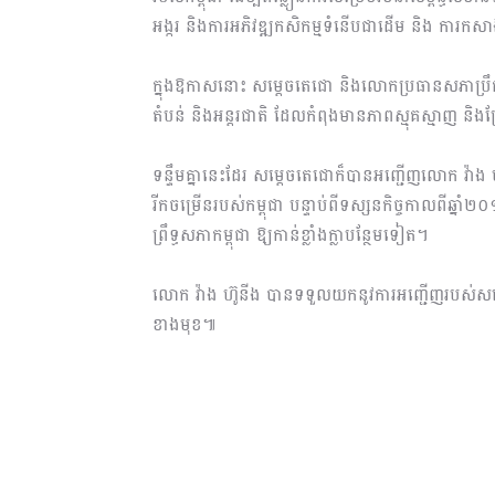
អង្ករ និងការ​អភិវឌ្ឍ​កសិ​កម្ម​​ទំនើបជាដើម និង ការកសាង
ក្នុងឱកាសនោះ សម្ដេចតេជោ និងលោកប្រធានសភាប្រឹក្
តំបន់ និងអន្តរជាតិ ដែល​កំពុង​មាន​ភាពស្មុគស្មាញ និងប្
ទន្ទឹមគ្នានេះដែរ សម្តេចតេជោក៏បានអញ្ជើញលោក វ៉ាង ហ
រីកចម្រើនរបស់កម្ពុជា បន្ទាប់ពីទស្សន​កិច្ច​កាលពីឆ្ន
ព្រឹទ្ធសភាកម្ពុជា ឱ្យកាន់ខ្លាំងក្លាបន្ថែមទៀត។
លោក វ៉ាង ហ៊ូនីង បានទទួលយកនូវការអញ្ជើញរបស់
ខាងមុខ៕