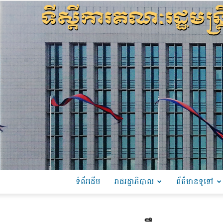
ទំព័រដើម
រាជរដ្ឋាភិបាល
ព័ត៌មានទូទៅ