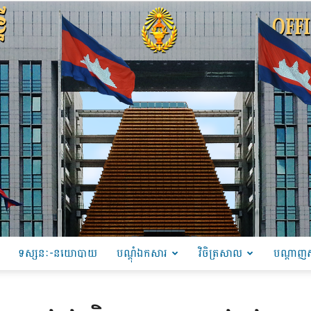
ទស្សនៈ-នយោបាយ
បណ្ដុំឯកសារ
វិចិត្រសាល
បណ្តាញស
PRU