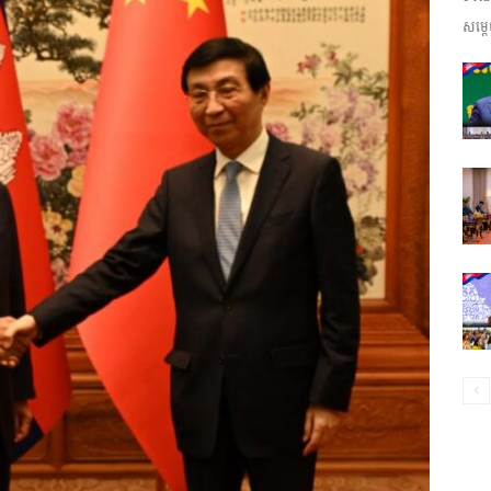
សម្តេ
ព័ត៌មាន​
និង
ប្រតិកម្ម
រហ័ស