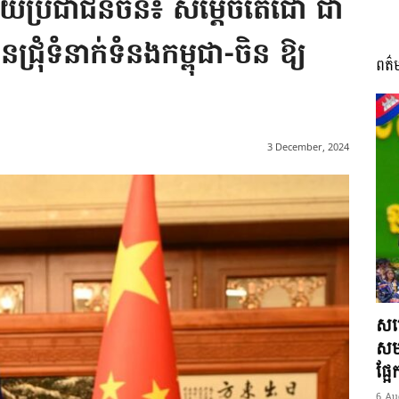
ាយប្រជាជនចិន៖ សម្តេចតេជោ ជា
ជ្រុំទំនាក់ទំនងកម្ពុជា-ចិន ឱ្យ
ពត៌
I
3 December, 2024
អង្គ
ភាព​
សម្
សមត
ផ្អ
6 Au