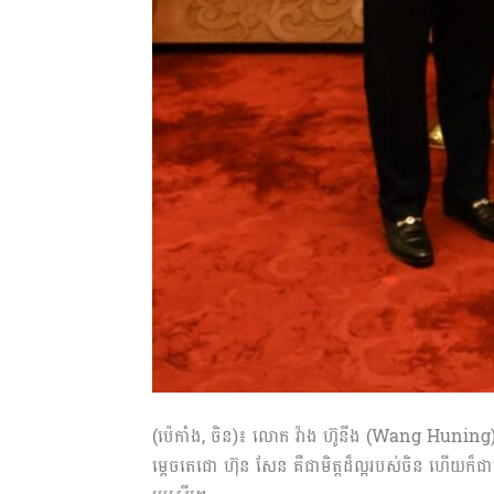
(ប៉េកាំង, ចិន)៖ លោក វ៉ាង ហ៊ូនីង (Wang Huning
ម្តេចតេជោ ហ៊ុន សែន គឺជាមិត្តដ៏ល្អរបស់​ចិន ហើយក៏ជា