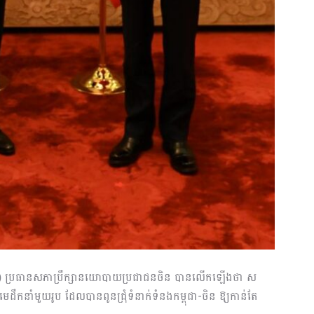
) ប្រធានសភាប្រឹក្សា​នយោ​បាយ​ប្រជាជនចិន បានលើកឡើងថា ស
មេដឹកនាំមួយរូប ដែលបានពូនជ្រុំទំនាក់ទំនងកម្ពុជា-ចិន ឱ្យកាន់តែ