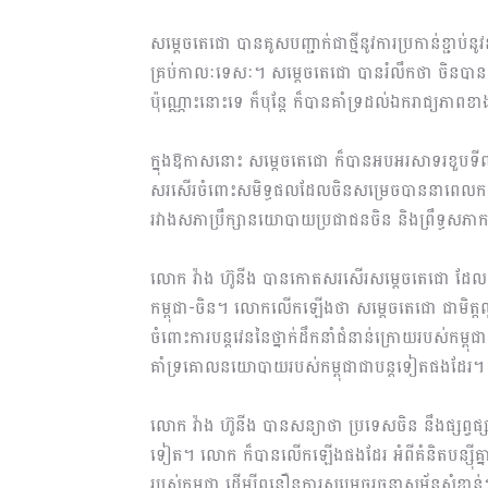
សម្ដេចតេជោ បានគូសបញ្ជាក់ជាថ្មីនូវការប្រកាន់ខ្ជាប់
គ្រប់កាលៈទេសៈ។ សម្តេចតេជោ បានរំលឹកថា ចិនបាន​ផ្ដល់​
ប៉ុណ្ណោះនោះទេ ក៏បុន្តែ ក៏បានគាំទ្រដល់ឯករាជ្យភាព
ក្នុងឱកាសនោះ សម្ដេចតេជោ ក៏បានអបអរសាទរខួបទី៧៥ឆ
សរសើរចំពោះសមិទ្ធផលដែលចិន​សម្រេច​បាននាពេលកន្លងម
រវាងសភាប្រឹក្សានយោបាយប្រជាជនចិន និងព្រឹទ្ធសភាកម្
លោក វ៉ាង ហ៊ូនីង បានកោតសរសើរសម្តេចតេជោ ដែលបាន
កម្ពុជា-ចិន។ លោកលើកឡើងថា សម្តេចតេជោ ជាមិត្ត
ចំពោះការបន្តវេននៃថ្នាក់ដឹកនាំជំនាន់ក្រោយរបស់កម្
គាំទ្រគោល​នយោបាយ​របស់​កម្ពុជាជាបន្តទៀតផងដែរ។
លោក វ៉ាង ហ៊ូនីង បានសន្យាថា ប្រទេសចិន នឹងផ្សព្វផ្ស
ទៀត។ លោក ក៏បានលើកឡើង​ផង​ដែរ អំពីគំនិតបន្សុីគ្នានៃគំ
របស់កម្ពុជា ដើម្បីពន្លឿនការសម្រេចរចនាសម្ព័ន្ធសំខាន