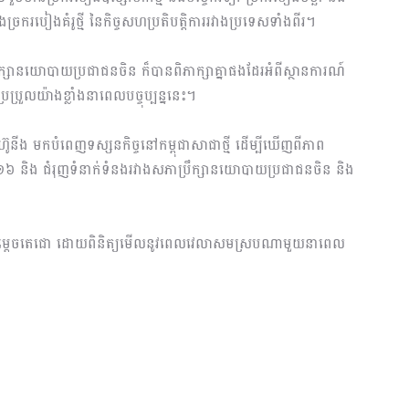
ច្រករបៀងគំរូថ្មី នៃកិច្ចសហប្រតិ​បត្តិការ​រវាង​ប្រទេសទាំងពីរ។
សានយោបាយ​ប្រជាជន​ចិន ក៏បានពិភាក្សាគ្នាផងដែរអំពីស្ថានការណ៍
រែប្រួលយ៉ាងខ្លាំងនាពេលបច្ចុប្បន្ននេះ។
៊ូនីង មកបំពេញ​ទស្សន​កិច្ចនៅកម្ពុជាសាជាថ្មី ដើម្បីឃើញពីភាព
ាំ២០១៦ និង ជំរុញទំនាក់ទំនងរវាងសភាប្រឹក្សានយោបាយ​ប្រជា​ជន​ចិន និង
សម្ដេចតេជោ ដោយពិនិត្យ​មើលនូវពេលវេលាសមស្របណាមួយនាពេល