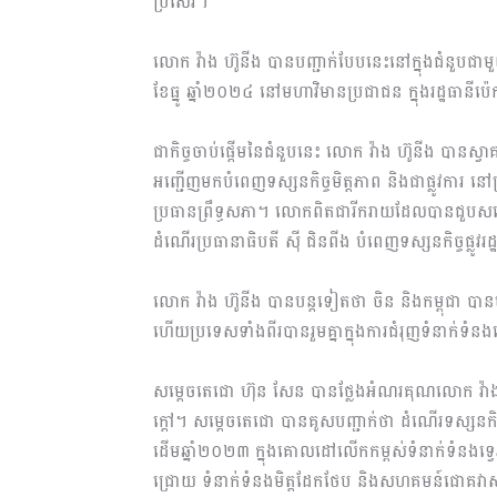
ប្រសើរ។
លោក វ៉ាង ហ៊ូនីង បានបញ្ជាក់បែបនេះនៅក្នុងជំនួបជាម
ខែធ្នូ ឆ្នាំ២០២៤ នៅមហាវិមាន​ប្រជាជន ក្នុងរដ្ឋធានីប
ជាកិច្ចចាប់ផ្តើមនៃជំនួបនេះ លោក វ៉ាង ហ៊ូនីង បានស
អញ្ជើញមកបំពេញទស្សនកិច្ចមិត្តភាព និងជាផ្លូវការ ន
ប្រធានព្រឹទ្ធសភា។ លោកពិតជារីករាយដែលបានជួបសម្ដ
ដំណើរប្រធានាធិបតី ស៊ី ជិនពីង បំពេញទស្សនកិច្ចផ្លូវរដ
លោក វ៉ាង ហ៊ូនីង បានបន្តទៀតថា ចិន និងកម្ពុជា បាន
ហើយប្រទេសទាំងពីរបានរួមគ្នា​ក្នុង​ការ​ជំរុញទំនាក់
សម្តេចតេជោ ហ៊ុន សែន បានថ្លែងអំណរគុណលោក វ៉ាង ហ
ក្តៅ។ សម្ដេចតេជោ បានគូសបញ្ជាក់​ថា ដំណើរទស្សនកិច
ដើមឆ្នាំ២០២៣ ក្នុងគោលដៅលើកកម្ពស់ទំនាក់ទំនងទ្វេភាគ
ជ្រោយ ទំនាក់ទំនងមិត្ត​ដែក​ថែប និងសហគមន៍ជោគវាស