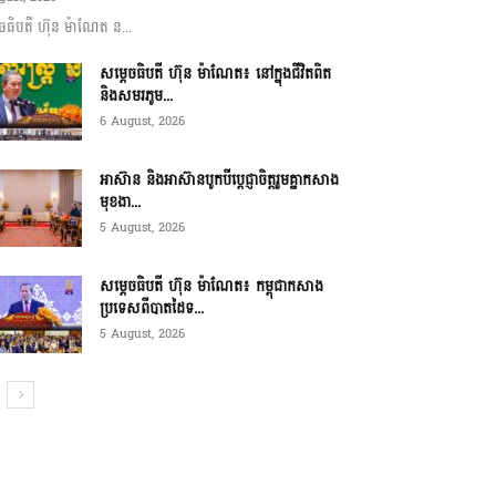
ចធិបតី ហ៊ុន ម៉ាណែត ន...
សម្តេចធិបតី ហ៊ុន ម៉ាណែត៖ នៅក្នុងជីវិតពិត
និងសមរភូម...
6 August, 2026
អាស៊ាន និងអាស៊ានបូកបីប្តេជ្ញាចិត្តរួមគ្នាកសាង
មុខងា...
5 August, 2026
សម្ដេចធិបតី ហ៊ុន ម៉ាណែត៖ កម្ពុជាកសាង
ប្រទេសពីបាតដៃទ...
5 August, 2026