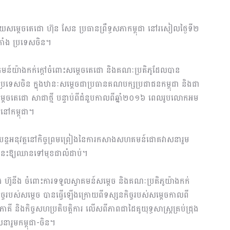
ួយសម្តេចតេជោ ហ៊ុន សែន ប្រធានព្រឹទ្ធសភាកម្ពុជា នៅរសៀលថ្ងៃទី២
៉េកាំង ប្រទេសចិន។
្វាគមន៍យ៉ាងកក់ក្ដៅចំពោះ​សម្ដេចតេជោ និងគណៈប្រតិភូដែលបាន
ៅប្រទេសចិន ក្នុងឋានៈសម្ដេចជាប្រធានគណបក្សប្រជាជនកម្ពុជា និងជា
េចតេជោ សា​ជា​ថ្មី បន្ទាប់ពីជំនួបកាលពីឆ្នាំ២០១៦ ពេលរូបលោកអម
្ឋនៅកម្ពុជា។
បន្តអនុវត្តនៅកិច្ចព្រម​ព្រៀង​​នៃការ​កសាងសហគមន៍ជោគវាសនារួម
ទំនងនេះឱ្យឈានទៅមុខជាលំដាប់។
៊ូនីង ចំពោះការទទួល​ស្វាគមន៍​សម្តេច និងគណៈប្រតិភូយ៉ាងកក់
្ចរបស់សម្តេច បានធ្វើឡើងក្រោយពីទស្សនកិច្ចរបស់​សម្ដេច​កាលពី
ី និងកិច្ចសហ​ប្រតិបត្តិការ លើសពីភាពជាដៃគូយុទ្ធសាស្ត្រគ្រប់ជ្រុង
នារួមកម្ពុជា-ចិន។