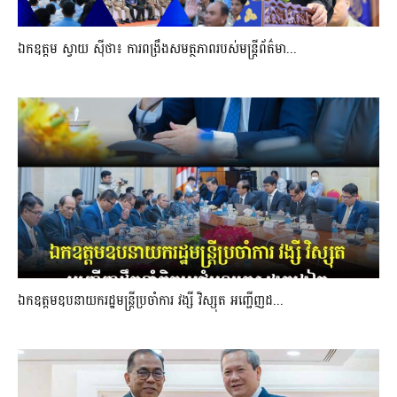
ឯកឧត្តម ស្វាយ ស៊ីថា៖ ការពង្រឹងសមត្ថភាពរបស់មន្ត្រីព័ត៌មា...
ឯកឧត្តមឧបនាយករដ្ឋមន្រ្តីប្រចាំការ វង្សី វិស្សុត អញ្ជើញដ...