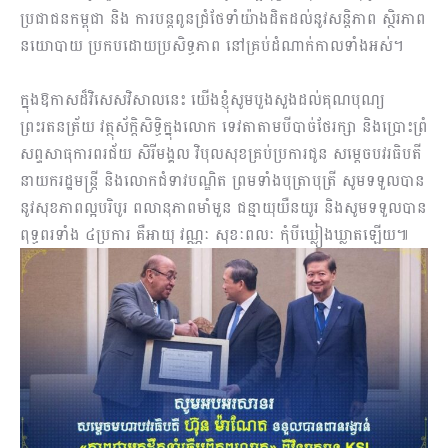
ប្រជាជនកម្ពុជា និង ការបន្តពូនជ្រំថែទាំយ៉ាងដិតដល់នូវសន្តិភាព ស្ថិរភាព
នយោបាយ ប្រកបដោយប្រសិទ្ធភាព នៅគ្រប់ដំណាក់កាលទាំងអស់។
ក្នុងឱកាសដ៏វិសេសវិសាលនេះ យើងខ្ញុំសូមបួងសួងដល់គុណបុណ្យ
ព្រះរតនត្រ័យ វត្ថុស័ក្តិសិទ្ធិក្នុងលោក ទេវតាតាមបីបាច់ថែរក្សា និងប្រោះព្រំ
សព្ទសាធុការពរជ័យ សិរីមង្គល វិបុលសុខគ្រប់ប្រការជូន សម្តេចបវរធិបតី
នាយករដ្ឋមន្ត្រី និងលោកជំទាវបណ្ឌិត ព្រមទាំងបុត្រាបុត្រី សូមទទួលបាន
នូវសុខភាពល្អបរិបូរ ពលានុភាពមាំមួន ជន្មាយុយឺនយូរ និងសូមទទួលបាន
ពុទ្ធពរទាំង ៤ប្រការ គឺអាយុ វណ្ណៈ សុខៈពលៈ កុំបីឃ្លៀងឃ្លាតឡើយ៕