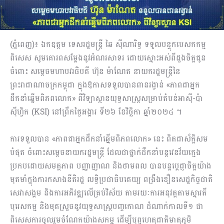
(ភ្នំពេញ)៖ ឯកឧត្តម ទេសរដ្ឋមន្រ្តី ឆៃ ស៊ីណារិទ្ធ ទទួលបន្ទុកបេសកកម្ម
ពិសេស សូមគោរពសម្តែងនូវអំណរសាទរ ដោយស្មោះអស់ពីដួងចិត្តជូន
ចំពោះ សម្តេចមហាបវរធិបតី ហ៊ុន ម៉ាណែត នាយករដ្ឋមន្ត្រីនៃ
ព្រះរាជាណាចក្រកម្ពុជា ក្នុងឱកាសទទួលបានពានរង្វាន់ «ភាពជាអ្នក
ដឹកនាំឆ្នើមពិភពលោក» ពីវិទ្យាស្ថានយុទ្ធសាស្ត្រសម្រាប់​តំបន់អាស៊ី-ប៉ា
ស៊ីហ្វិក (KSI) នៅព្រឹកថ្ងៃអង្គារ ទី២៦ ខែវិច្ឆិកា ឆ្នាំ២០២៤ ។
ការទទួលបាន «ភាពជាអ្នកដឹកនាំឆ្នើមពិភពលោក» នេះ ពិតជាស័ក្តិសម
បំផុត ចំពោះសម្តេចនាយករដ្ឋមន្ត្រី ដែលជាថ្នាក់ដឹកនាំបន្តវេនវ័យក្មេង
ប្រកបដោយសមត្ថភាព បញ្ញាញាណ និងថាមពល បានបន្តប្តេជ្ញាចិត្តយ៉ាង
មុតមាំក្នុងការកសាងនីតិរដ្ឋ លទ្ធិប្រជាធិបតេយ្យ ពង្រឹងខឿនសេដ្ឋកិច្ចជាតិ
សេវាសង្គម និងការអភិវឌ្ឍលើគ្រប់វិស័យ តាមរយៈការអនុវត្តតាមស្មារតី
បុរេសកម្ម និងមុតស្រួចនូវយុទ្ធសាស្ត្របញ្ចកោណ ដំណាក់កាលទី១ ជា
ពិសេសការចូលរួមចំណែកយ៉ាងសកម្ម ដើម្បីបុព្វហេតុជាតិមាតុភូមិ