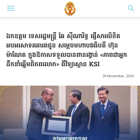
ឯកឧត្តម ទេសរដ្ឋមន្រ្តី ឆៃ ស៊ីណារិទ្ធ ផ្ញើសារលិខិត
អបអរសាទរគោរពជូន សម្តេចមហាបវរធិបតី ហ៊ុន
ម៉ាណែត ក្នុងឱកាសទទួលបានពានរង្វាន់ «ភាពជាអ្នក
ដឹកនាំឆ្នើមពិភពលោក» ពីវិទ្យាស្ថាន KSI
28 November, 2024