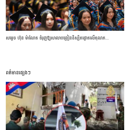
សម្តេច ហ៊ុន ម៉ាណែត ជំរុញឱ្យសាលាបង្រៀននិស្សិតផ្តោតលើគុណភ...
ពត៌មានផ្សេងៗ