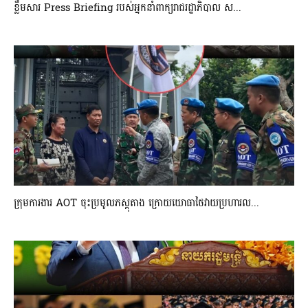
ខ្លឹមសារ Press Briefing របស់អ្នកនាំពាក្យរាជរដ្ឋាភិបាល ស...
ក្រុមការងារ AOT ចុះប្រមូលភស្តុតាង ក្រោយយោធាថៃវាយប្រហារល...