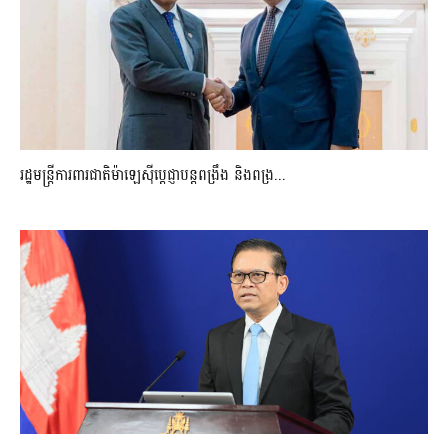
រដ្ឋមន្ត្រីការពារជាតិម៉ាឡេស៊ីប្ដេជ្ញាបន្តពង្រឹង និងពង្រ...