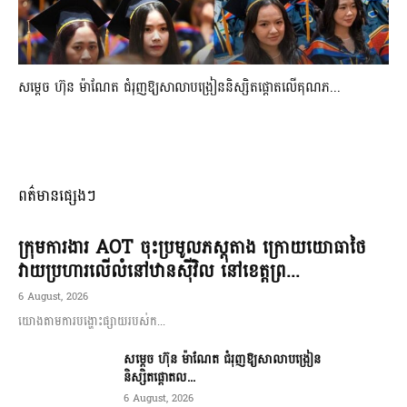
សម្តេច ហ៊ុន ម៉ាណែត ជំរុញឱ្យសាលាបង្រៀននិស្សិតផ្តោតលើគុណភ...
ពត៌មានផ្សេងៗ
ក្រុមការងារ AOT ចុះប្រមូលភស្តុតាង ក្រោយយោធាថៃ
វាយប្រហារលើលំនៅឋានស៊ីវិល នៅខេត្តព្រ...
6 August, 2026
យោងតាមការបង្ហោះផ្សាយរបស់ក...
សម្តេច ហ៊ុន ម៉ាណែត ជំរុញឱ្យសាលាបង្រៀន
និស្សិតផ្តោតល...
6 August, 2026