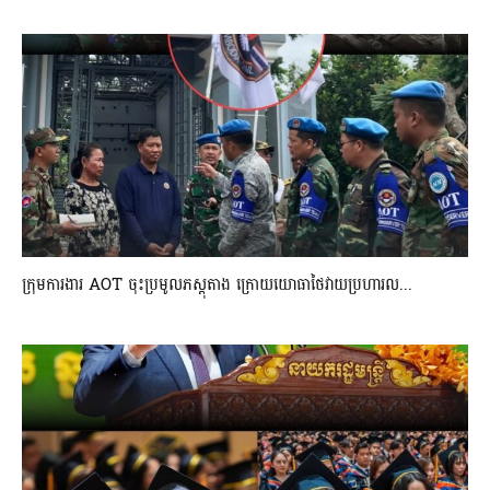
ក្រុមការងារ AOT ចុះប្រមូលភស្តុតាង ក្រោយយោធាថៃវាយប្រហារល...