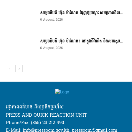
សម្តេចធិបតី ហ៊ុន ម៉ាណែត ជំរុញឱ្យបណ្តុះសមត្ថភាពពិតរ...
6 August, 2026
សម្តេចធិបតី ហ៊ុន ម៉ាណែត៖ នៅក្នុងជីវិតពិត និងសមរភូម...
6 August, 2026
អង្គភាពពត៌មាន និងប្រតិកម្មរហ័ស
PRESS AND QUICK REACTION UNIT
Phone/Fax: (855) 23 212 490
E-Mail: info@pressocm.gov.kh, pressocm@gmail.com