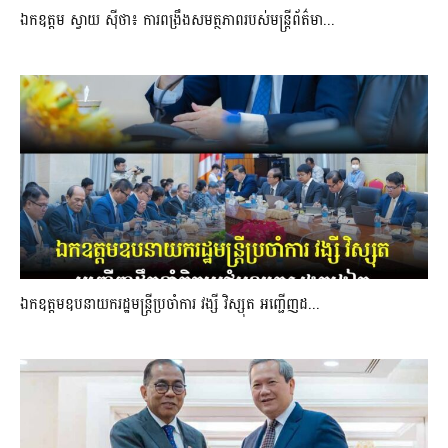
ឯកឧត្តម ស្វាយ ស៊ីថា៖ ការពង្រឹងសមត្ថភាពរបស់មន្ត្រីព័ត៌មា...
ឯកឧត្តមឧបនាយករដ្ឋមន្រ្តីប្រចាំការ វង្សី វិស្សុត អញ្ជើញដ...