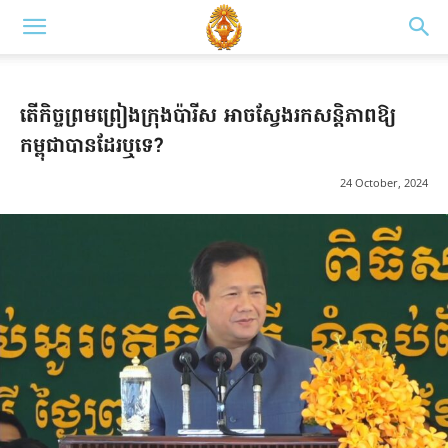
តើកិច្ចព្រមព្រៀងក្រុងប៉ារីស អាចស្វែងរកសន្តិភាពឱ្យ
កម្ពុជាបានដែរឬទេ?
24 October, 2024