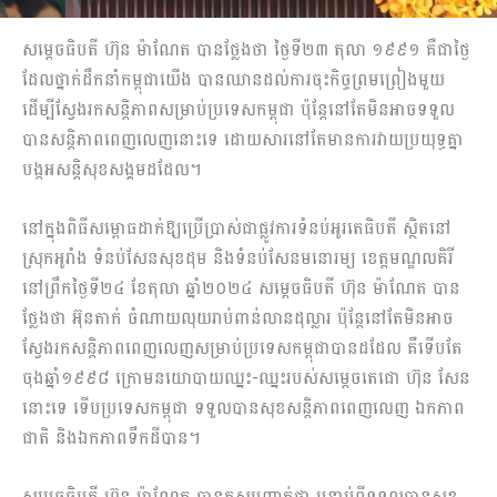
សម្តេចធិបតី ហ៊ុន ម៉ាណែត បានថ្លែងថា ថ្ងៃទី២៣ តុលា ១៩៩១ គឺជាថ្ងៃ
ដែលថ្នាក់ដឹកនាំកម្ពុជាយើង បានឈានដល់ការចុះកិច្ចព្រមព្រៀងមួយ
ដើម្បីស្វែងរកសន្តិភាពសម្រាប់ប្រទេសកម្ពុជា ប៉ុន្តែនៅតែមិនអាចទទួល
បានសន្តិភាពពេញលេញនោះទេ ដោយសារនៅតែមានការវាយប្រយុទ្ធគ្នា
បង្កអសន្តិសុខសង្គមដដែល។
នៅក្នុងពិធីសម្ពោធដាក់ឱ្យប្រើប្រាស់ជាផ្លូវការទំនប់អូរតេធិបតី ស្ថិតនៅ
ស្រុកអូរាំង ទំនប់សែនសុខដុម និងទំនប់សែនមនោរម្យ ខេត្តមណ្ឌលគិរី
នៅព្រឹកថ្ងៃទី២៤ ខែតុលា ឆ្នាំ២០២៤ សម្តេចធិបតី ហ៊ុន ម៉ាណែត បាន
ថ្លែងថា អ៊ុនតាក់ ចំណាយលុយរាប់ពាន់លានដុល្លារ ប៉ុន្តែនៅតែមិនអាច
ស្វែងរកសន្តិភាពពេញលេញសម្រាប់ប្រទេសកម្ពុជាបានដដែល គឺទើបតែ
ចុងឆ្នាំ១៩៩៨ ក្រោមនយោបាយឈ្នះ-ឈ្នះរបស់សម្តេចតេជោ ហ៊ុន សែន
នោះទេ ទើបប្រទេសកម្ពុជា ទទួលបានសុខសន្តិភាពពេញលេញ ឯកភាព
ជាតិ និងឯកភាពទឹកដីបាន។
សម្តេចធិបតី ហ៊ុន ម៉ាណែត បានគូសបញ្ជាក់ថា បន្ទាប់ពីទទួលបានសុខ