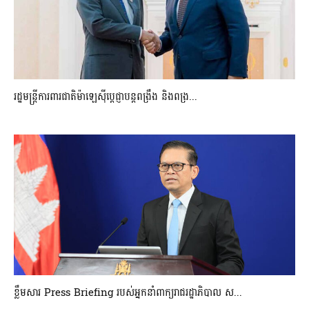
រដ្ឋមន្ត្រីការពារជាតិម៉ាឡេស៊ីប្ដេជ្ញាបន្តពង្រឹង និងពង្រ...
ខ្លឹមសារ Press Briefing របស់អ្នកនាំពាក្យរាជរដ្ឋាភិបាល ស...