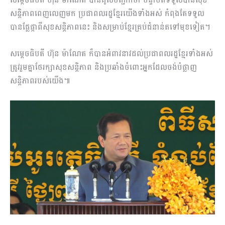
សន្តិភាពពេញលេញមក ប្រជាពលរដ្ឋខ្មែរយើងទាំងអស់ កំពុងតែទទួល
បានផ្លែផ្កាពីសុខសន្តិភាពនេះ និងសម្រាប់ខ្មែរគ្រប់ជំនាន់តទៅមុខទៀត។
សម្តេចធិបតី ហ៊ុន ម៉ាណែត ក៏បានអំពាវនាវដល់ប្រជាពលរដ្ឋខ្មែរទាំងអស់
ត្រូវរួមគ្នាថែរក្សាសុខសន្តិភាព និងប្រឆាំងចំពោះអ្នកដែលចង់បំផ្លាញ
សន្តិភាពរបស់យើង៕