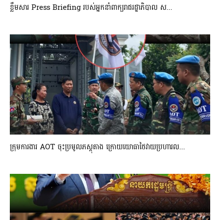
ខ្លឹមសារ Press Briefing របស់អ្នកនាំពាក្យរាជរដ្ឋាភិបាល ស...
ក្រុមការងារ AOT ចុះប្រមូលភស្តុតាង ក្រោយយោធាថៃវាយប្រហារល...