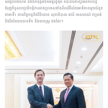
សម្ដេចបវរធិបតី និងឯកឧត្តមឯកអគ្គរដ្ឋទូត ក៏បានពិភាក្សាអំពីការបន្ត
ជំរុញកិច្ចសហប្រតិបត្តិការរវាងប្រទេសទាំងពីរលើវិស័យអាទិភាពមួយចំនួន
ជាអាទិ៍៖ ពាណិជ្ជកម្មនិងវិនិយោគ សុខាភិបាល អប់រំ ទេសចរណ៍ វប្បធម៌
និងវិស័យធនធានទឹក និងធារាស្ត្រ ផងដែរ។