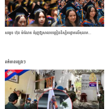
សម្តេច ហ៊ុន ម៉ាណែត ជំរុញឱ្យសាលាបង្រៀននិស្សិតផ្តោតលើគុណភ...
ពត៌មានផ្សេងៗ