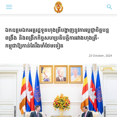
ឯកឧត្តមឯកអគ្គរដ្ឋទូតហុងគ្រីបង្ហាញនូវការប្ដេជ្ញាចិត្តបន្ត
ពង្រឹង និងពង្រីកកិច្ចសហប្រតិបត្តិការរវាងហុងគ្រី-
កម្ពុជាឱ្យកាន់តែរឹងមាំថែមទៀត
23 October, 2024