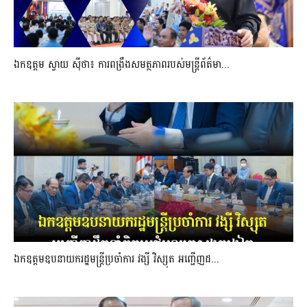
ឯកឧត្តម ស្វាយ ស៊ីថា៖ ការពង្រឹងសមត្ថភាពរបស់មន្ត្រីព័ត៌មា...
ឯកឧត្តមឧបនាយករដ្ឋមន្រ្តីប្រចាំការ វង្សី វិស្សុត អញ្ជើញដ...