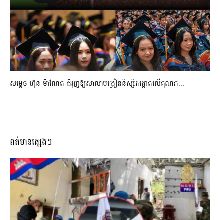
សម្តេច ហ៊ុន ម៉ាណែត ជំរុញឱ្យសាលាបង្រៀននិស្សិតផ្តោតលើគុណភ...
ពត៌មានផ្សេងៗ