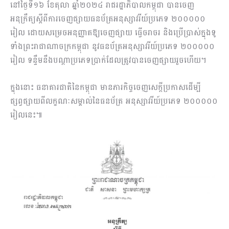
នៅថ្ងៃទី១៦ ខែតុលា ឆ្នាំ២០២៤ រាជរដ្ឋាភិបាលកម្ពុជា បានចេញ
អនុក្រឹត្យស្តីពីការចេញផ្សាយធនប័ត្រអនុស្សាវរីយ៍ប្រភេទ ២០០០០០
រៀល ដោយសម្រេចអនុញ្ញាតឱ្យចេញផ្សាយ ធ្វើចរាចរ និងប្រើប្រាស់ក្នុងទូ
ទាំងព្រះរាជាណាចក្រកម្ពុជា នូវធនប័ត្រអនុស្សាវរីយ៍ប្រភេទ ២០០០០០
រៀល ទន្ទឹមនឹងបណ្តាប្រភេទប្រាក់ដែលត្រូវបានចេញផ្សាយរួចហើយ។
ក្នុងនោះ ធនាគារជាតិនៃកម្ពុជា មានភារកិច្ចចេញសេក្តីប្រកាសដើម្បី
ផ្សព្វផ្សាយពីលក្ខណៈសម្គាល់នៃធនប័ត្រ អនុស្សាវរីយ៍ប្រភេទ ២០០០០០
រៀលនេះ៕