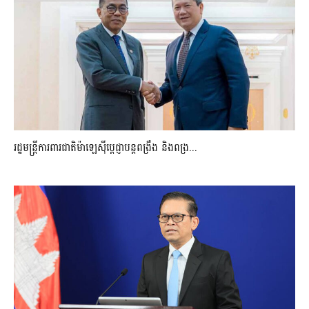
រដ្ឋមន្ត្រីការពារជាតិម៉ាឡេស៊ីប្ដេជ្ញាបន្តពង្រឹង និងពង្រ...