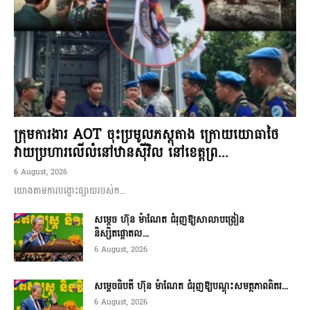
ក្រុមការងារ AOT ចុះប្រមូលភស្តុតាង ក្រោយយោធាថៃ
វាយប្រហារលើលំនៅឋានស៊ីវិល នៅខេត្តព្រ...
6 August, 2026
យោងតាមការបង្ហោះផ្សាយរបស់ក...
សម្តេច ហ៊ុន ម៉ាណែត ជំរុញឱ្យសាលាបង្រៀន
និស្សិតផ្តោតល...
6 August, 2026
សម្តេចធិបតី ហ៊ុន ម៉ាណែត ជំរុញឱ្យបណ្តុះសមត្ថភាពពិតរ...
6 August, 2026