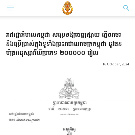
រាជរដ្ឋាភិបាលកម្ពុជា សម្រេចឱ្យចេញផ្សាយ ធ្វើចរាចរ
និងប្រើប្រាស់ក្នុងទូទាំងព្រះរាជាណាចក្រកម្ពុជា នូវធន
ប័ត្រអនុស្សាវរីយ៍ប្រភេទ ២០០០០០ រៀល
16 October, 2024