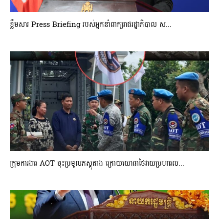
ខ្លឹមសារ Press Briefing របស់អ្នកនាំពាក្យរាជរដ្ឋាភិបាល ស...
ក្រុមការងារ AOT ចុះប្រមូលភស្តុតាង ក្រោយយោធាថៃវាយប្រហារល...