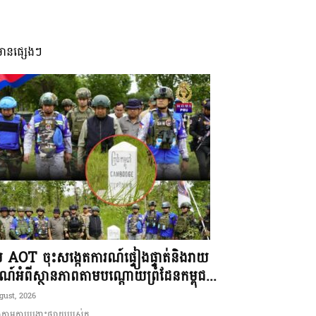
មានផ្សេងៗ
ុម AOT ចុះសង្កេតការណ៍ផ្ទៀងផ្ទាត់និងរាយ
ណ៍អំពីស្ថានភាពតាមបណ្តោយព្រំដែនកម្ពុជ...
gust, 2026
ាមការបង្ហោះផ្សាយរបស់ក...