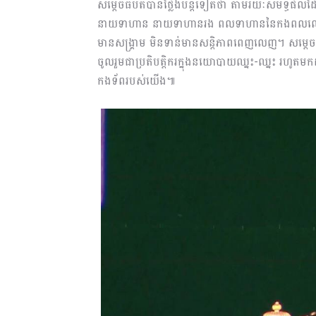
សម្ដេចធិបតីបានថ្លែងបន្តទៀតថា តាមរយៈសមិទ្ធផល
នាយទាហាន នាយទាហានរង ពលទាហាននៃកងពលលេខ៧០ ប
មានសង្រ្គាម មិនទាន់មានសន្ដិភាពពេញលេញ។ សម្ដេ
ចូលរួមជាប្រតិបត្ដិករក្នុងនយោបាយឈ្នះ-ឈ្នះ រហូតម
កងទ័ពរបស់យើង៕