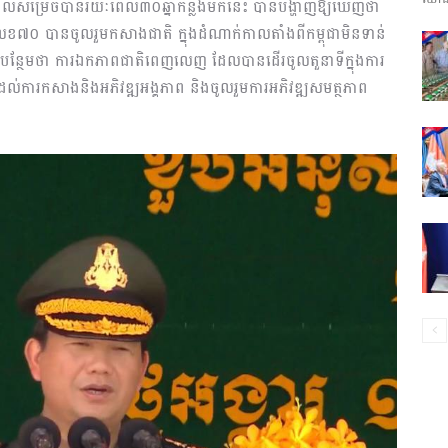
ដែលសម្រេចបានរយៈពេល៣០ឆ្នាំកន្លងមកនេះ បានបង្ហាញឱ្យឃើញថា
ព័ត៌មាន​
ានចូលរួមកសាងជាតិ ក្នុងដំណាក់កាលតាំងពីកម្ពុជាមិនទាន់
ចបន្ថែមថា ការឯកភាពជាតិពេញលេញ ដែលបានដើរចូលតួនាទីក្នុងការ
កដល់ការកសាងនិងអភិវឌ្ឍអង្គភាព និងចូលរួមការអភិវឌ្ឍសមត្ថភាព
និង
ប្រតិកម្ម
រហ័ស