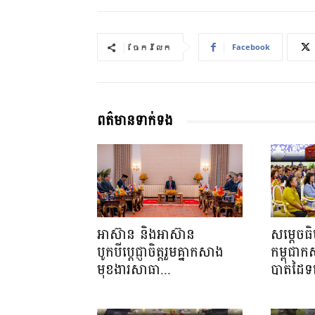
Facebook
ចែករំលែក
ពត៌មានទាក់ទង
អាស៊ាន និងអាស៊ាន
សម្ដេចធ
បូកបីប្តេជ្ញាចិត្តរួមគ្នាកសាង
កម្ពុជា
មុខងារសាធា...
បាតដៃទទ