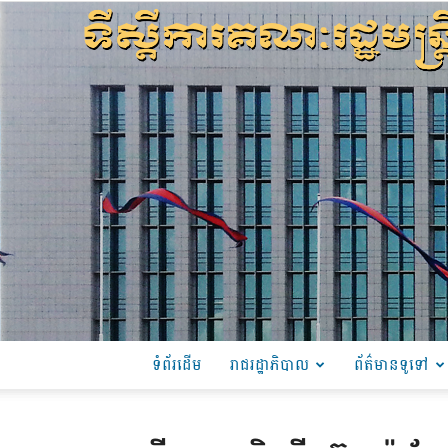
ទំព័រដើម
រាជរដ្ឋាភិបាល
ព័ត៌មានទូទៅ