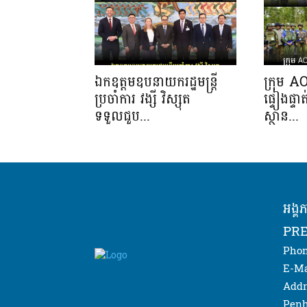
ឯកឧត្តមឧបនាយករដ្ឋមន្ត្រី
ក្រុម A
ប្រចាំការ វង្សី វិស្សុត
ផ្ទៀងផ្ទ
ទទួលជួប...
ស្ថាន...
អង្គ
PRE
Phon
E-Ma
Addr
Penh