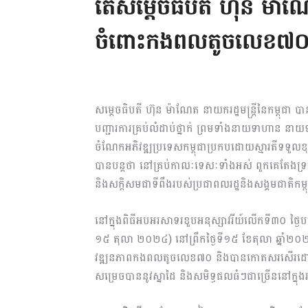
តើសម្ដេចធិបតី ហ៊ុន ម
ចំពោះកងពលតូចលេខ៧០
សម្ដេចធិបតី ហ៊ុន ម៉ាណែត នាយករដ្ឋមន្រ្ដីនៃកម្ពុជា 
បញ្ជារការគ្រប់លំដាប់ថ្នាក់ ព្រមទាំងនាយទាហា
ចំណែកអភិវឌ្ឍប្រទេសកម្ពុជាប្រកបដោយស្មារតីទទួលខុសត្
បានបន្តថា នៅគ្រប់កាលៈទេសៈទាំងអស់ ពួកគេតែងទ្រទ្រង
និងសក្តិសមជាទីពឹងរបស់ប្រជាពលរដ្ឋនិងសង្គមជាតិកម្
នៅក្នុងពិធីអបអរសាទរខួបអនុស្សាវរីយ៍លើកទី៣០ 
១៥ តុលា ២០២៤) នៅព្រឹកថ្ងៃទី១៥ ខែតុលា ឆ្នាំ២០២
វឌ្ឍនភាពកងពលតូចលេខ៧០ និងបានកោតសរសើរដោយស្មោះច
សម្រេចបាននូវស្នាដៃ និងសមិទ្ធផលធំៗជាច្រើននៅក្ន