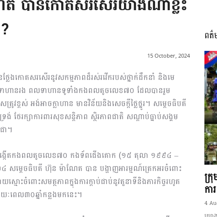
៉ាណែត បានកោតសរសើរយ៉ាងណាខ្លះ
?
ពត៌
I
15 October, 2024
បានថ្លែងកោតសរសើរនូវសកម្មភាពដ៏រស់រវើករបស់ថ្នាក់ដឹកនាំ និងមេ
ន នាយទាហានរង ពលទាហានទូទាំងកងពលតូចលេខ៧០ ដែលបានរួម
រូវខ្ពស់ អង់អាចក្លាហាន មានវិន័យនិងសេចក្ដីថ្លៃថ្នូរ។ សម្ដេចធិបតី
អង្គ
់ ថែរក្សាការពារសុខសន្ដិភាព ស្ថិរភាពជាតិ សណ្ដាប់ធ្នាប់សង្គម
ពុជា។
ថ្ងៃបង្កើតកងពលតូចលេខ៧០ កងទ័ពជើងគោក (១៥ តុលា ១៩៩៤ –
៤ សម្តេចធិបតី ហ៊ុន ម៉ាណែត បាន បង្ហាញអារម្មណ៍ត្រេកអរចំពោះ
ភាព​
ក្រ
ំពោះសមត្ថភាពក្នុងការក្ដាប់ជាប់នូវតួនាទីនិងភារកិច្ចរហូត
ការ
ុងរយៈពេល៣០ឆ្នាំកន្លងមកនេះ។
4 Au
យោងត