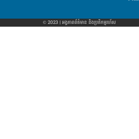
© 2023 | អង្គភាព​ព័ត៌មាន​ និងប្រតិកម្មរហ័ស