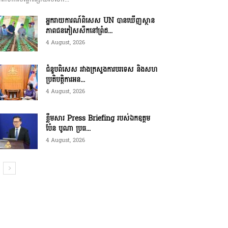
អ្នករាយការណ៍ពិសេស UN បានឃើញស្ថាន
ភាពជនភៀសសឹកនៅព្រំដ...
4 August, 2026
ជំនួបពិសេស រវាងក្រសួងការបរទេស និងសហ
ប្រតិបត្តិការអន...
4 August, 2026
ខ្លឹមសារ Press Briefing របស់ឯកឧត្តម
ប៉ែន បូណា ប្រធ...
4 August, 2026