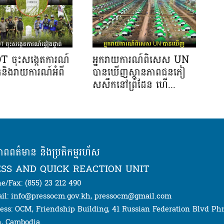
OT ចុះសង្កេតការណ៍
អ្នករាយការណ៍ពិសេស UN
ាត់និងរាយការណ៍អំពី
បានឃើញស្ថានភាពជនភៀ
សសឹកនៅព្រំដែន ហើ...
ភាពពត៌មាន និងប្រតិកម្មរហ័ស
SS AND QUICK REACTION UNIT
e/Fax: (855) 23 212 490
il: info@pressocm.gov.kh, pressocm@gmail.com
ess: OCM, Friendship Building, 41 Russian Federation Blvd P
, Cambodia.