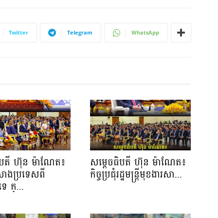
Twitter
Telegram
WhatsApp
ិបតី ហ៊ុន ម៉ាណែត៖
សម្ដេចធិបតី ហ៊ុន ម៉ាណែត៖
កសាងប្រទេសពី
កិច្ចប្រជុំរដ្ឋមន្ត្រីមុខងារសា...
េ ក្...