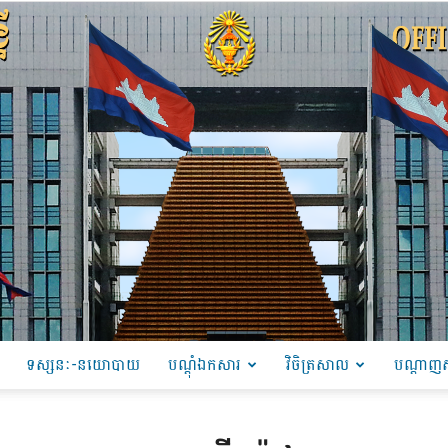
ទស្សនៈ-នយោបាយ
បណ្ដុំឯកសារ
វិចិត្រសាល
បណ្តាញស
PRU