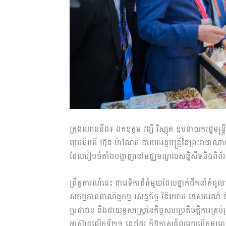
ក្រុងណាននីង៖ ឯកឧត្តម វង្សី វិស្សុត ឧបនាយករដ្ឋមន្ត្រីប្រ
ម្តេចធិបតី ហ៊ុន ម៉ាណែត នាយករដ្ឋមន្ត្រីនៃព្រះរាជាណាច
ដែលរៀបចំតាំង​បង្ហាញនៅមជ្ឈមណ្ឌលសន្និសីទនិងពិព
ព្រឹត្តការណ៍នេះ ជាវេទិកាដ៏ធំមួយដែលថ្នាក់ដឹកនាំកំពូល
សកម្មភាពពាណិជ្ជកម្ម សេដ្ឋកិច្ច វិនិយោគ ទេសចរណ៍ ទ
ប្រជាជន និង​ជាយុទ្ធសាស្ត្រនៃកិច្ចសហប្រតិបត្តិការគ្
អាស៊ានលើកទី២១ នេះដែរ ក៏ឱកាសដ៏ល្អមួយបើកឲ្យមានការជួប