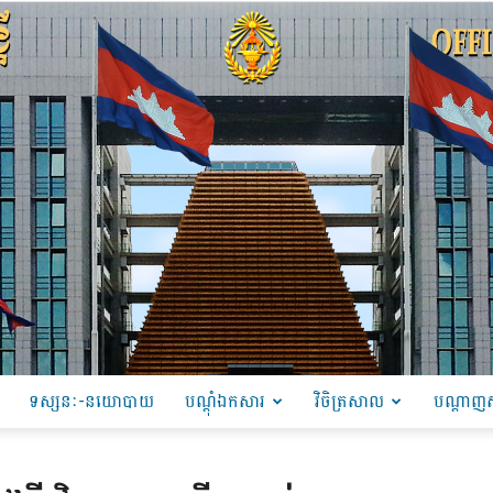
ទស្សនៈ-នយោបាយ
បណ្ដុំឯកសារ
វិចិត្រសាល
បណ្តាញស
PRU