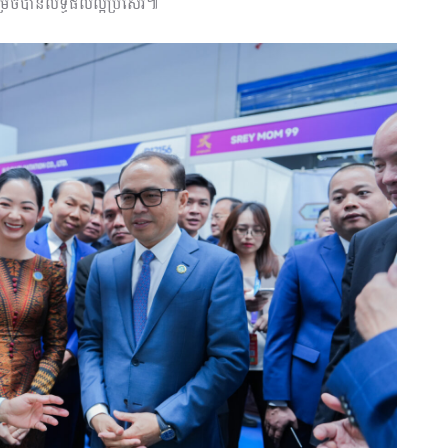
ចបានលទ្ធ​ផល​ល្អប្រសើរ៕