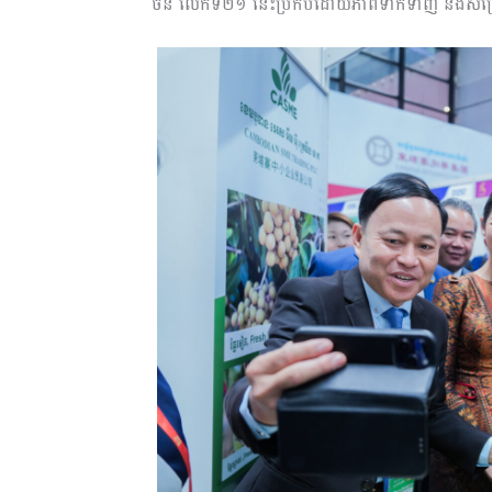
ចិន លើកទី២១ នេះប្រកបដោយភាពទាក់ទាញ និងសម្រេ