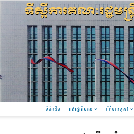
ទំព័រដើម
រាជរដ្ឋាភិបាល
ព័ត៌មានទូទៅ