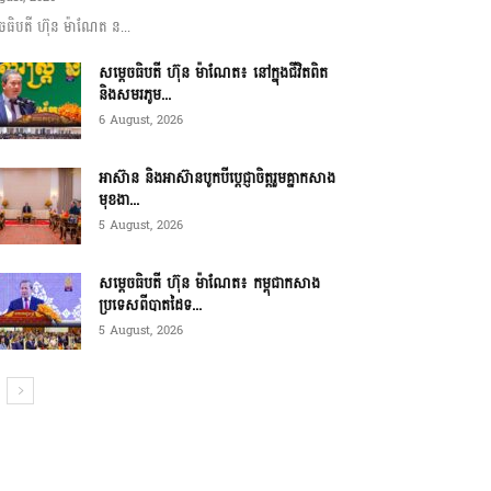
ចធិបតី ហ៊ុន ម៉ាណែត ន...
សម្តេចធិបតី ហ៊ុន ម៉ាណែត៖ នៅក្នុងជីវិតពិត
និងសមរភូម...
6 August, 2026
អាស៊ាន និងអាស៊ានបូកបីប្តេជ្ញាចិត្តរួមគ្នាកសាង
មុខងា...
5 August, 2026
សម្ដេចធិបតី ហ៊ុន ម៉ាណែត៖ កម្ពុជាកសាង
ប្រទេសពីបាតដៃទ...
5 August, 2026