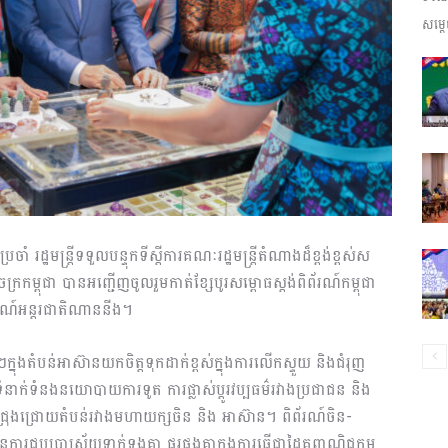
សម្តេ
ព័ត៌មាន​
និង
ចាំ រដ្ឋមន្រ្តីទទួលបន្ទុកទីស្តីការគណៈរដ្ឋមន្ត្រីតំណាងដ៏ខ្ពង់ខ្ពស់ស
ក្រកម្ពុជា បានអញ្ជើញចូលរួមកាត់ខ្សែបូ​រសម្ពោធស្តង់ពិព័រណ៍កម្ពុជា
ប្រតិកម្ម
័រណ៍អន្តរជាតិណាននីង។
ៗក្នុងតំបន់អាស៊ានយកចិត្តទុកដាក់​ខ្ពស់ក្នុងការលើកស្ទួយ និងជំរុញ
ំនាក់ទំនងនយោបាយការទូត ការផ្លាស់ប្តូរវប្បធម៌រវាងប្រជាជន និង​
រប់ជ្រុងជ្រោយតំបន់រវាងមហាយក្សចិន​ និង អាស៊ាន។ ពិព័រណ៍ចិន-
រហ័ស
ប្រាស្រ័យទាក់ទងគ្នា ផ្គួរផ្គងគ្នាក្នុងការធ្វើជាដៃគូពាណិជ្ជកម្ម