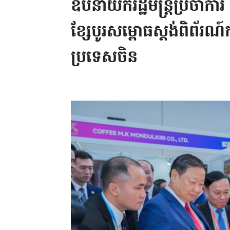
ឧបនាយករដ្ឋមន្ត្រីប្រចាំការ 
ខ្សែបូរសម្ពោធស្តង់ពិព័រណ
ប្រទេសចិន