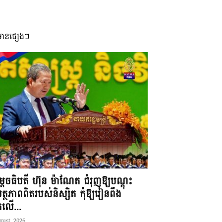
មានផ្សេងៗ
តេចធិបតី ហ៊ុន ម៉ាណែត ជំរុញឱ្យបណ្តុះ
្ថភាពពិតរបស់និស្សិត កុំឱ្យរៀនពឹង
ែកលើ...
gust, 2026