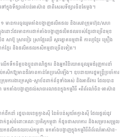
ៅក្នុងទីផ្សារតំបន់អាស៊ាន ជាពិសេសទីផ្សារចិន​តែម្តង​។
ី២១ មានការចូលរួមតាំងបង្ហាញផលិតផល និងសេវាក្រុមហ៊ុន/សហ
់ ក្នុងនោះដែរមានការដាក់តាំងបង្ហាញផលិតផលរបស់ខ្មែរជាច្រើនមុខ
ន សាប៊ូ ស្រាបៀរ ស្រាផ្លែឈើ ស្ករត្នោតធម្មជាតិ កាហ្វេខ្មែរ គ្រឿង
ពាក់ខ្មែរ និងផលិតផលកសិកម្មជាច្រើនទៀត។
ួមលើកទឹកចិត្តបងប្អូនពាណិជ្ជករ និងអ្នកវិនិយោគចូលរួមជំរុញ​ការនាំ​
់កសិកឱ្យមានជីវភាព​កាន់តែ​ប្រសើឡើង។ ឧបនាយករដ្ឋមន្ត្រីប្រចាំការ
​ក្រុមការងារ​ក្រសួង-ស្ថាប័នពាក់ព័ន្ធទាំងអស់ និងអាជីវករ ដែលបាន
ុជា​ មកតាំងបង្ហាញដល់សាធារណជនក្នុងកម្មវិធី «ពិព័រណ៍ចិន-អាស៊ាន
់ដឹកនាំ រដ្ឋបាលខេត្តក្វាងស៊ី នៃ​តំបន់ស្វយ័តក្វាងស៊ី ដែលផ្តល់នូវ
​ដាក់​ខ្ពស់ចំពោះគណៈប្រតិភូកម្ពុជា ក៏ដូចជាសហការ និងសម្របសម្រួល
នាំយកផលិតផលរបស់កម្ពុជា មកតាំងបង្ហាញក្នុង​កម្ម​វិធីពិព័រណ៍​អាស៊ាន-