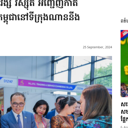
វង្សី វិស្សុត​ អញ្ជើញកាត់
៍កម្ពុជានៅទីក្រុងណាននីង
ពត៌
I
25 September, 2024
អង្គ
ភាព​
សម្
សមត
ផ្អ
6 Au