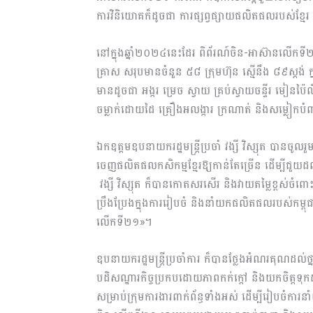
ការវិនិយោគក៏ដូចជា ការផ្សព្វផ្សាយផលិតផលរបស់ខ្មែរ ទ
នៅក្នុងឆ្នាំ២០២៤នេះដែរ ពិព័រណ៍ចិន-អាស៊ានលើកទ
គ្រាស សរុបមានចំនួន​ ៥៨ ក្រុមហ៊ុន ស្មើនឹង​ ៨៩ស្តង
មានដូចជា អង្ករ ម្រេច ស្វាយ គ្រប់ស្វាយចន្ទីរ មៀនប៉ៃលិ
ចម្លាក់ដោយដៃ គ្រឿងអលង្ការ ក្រណាត់ និងសម្លៀកបំ
ឯកឧត្តមឧបនាយករដ្ឋមន្ត្រីប្រចាំ វង្សី វិស្សុត បានចូលរ
ចេញ​ផលិតផលកសិកម្មខ្មែរឱ្យកាន់តែច្រើន ដើម្បីជួយដល
វង្សី វិស្សុត ក៏បានកោតសរសើរ និងវាយតម្លៃខ្ពស់ចំពោះ
ប្រឹងប្រែងក្នុងការរៀបចំ និងនាំ​យក​ផលិតផលរបស់កម្ព
លើកទី២១»។
ឧបនាយករដ្ឋមន្ត្រីប្រចាំការ ក៏បានថ្លែងអំណរគុណដល់ថ្នាក
បដិសណ្ឋារកិច្ចប្រកបដោយភាពកក់ក្តៅ​ និងយកចិត្ត​ទុក
សម្រាប់​ក្រុមការ​ងារ​ពាក់ព័ន្ធទាំងអស់ ដើម្បីរៀបចំការ