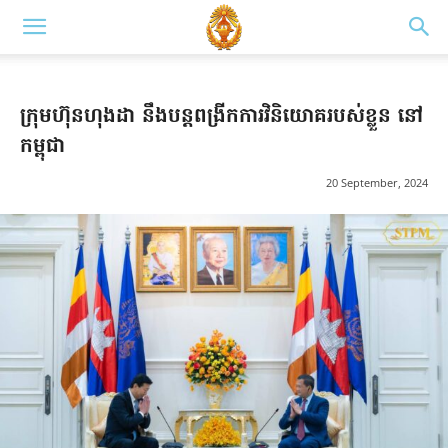
ក្រុមហ៊ុនហុងដា នឹងបន្តពង្រីកការវិនិយោគរបស់ខ្លួន​ នៅ
កម្ពុជា
20 September, 2024