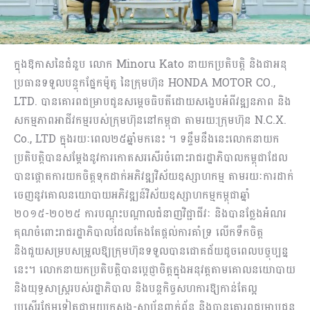
ក្នុងឱកាសនៃជំនួប លោក Minoru Kato នាយកប្រតិបត្តិ និងជាអនុ
ប្រធានទទួលបន្ទុកផ្នែកម៉ូតូ នៃក្រុមហ៊ុន HONDA MOTOR CO.,
LTD. បានគោរពជម្រាបជូនសម្ដេចធិបតីដោយសង្ខេបអំពីវឌ្ឍនភាព និង
សកម្មភាពអាជីវកម្មរបស់ក្រុមហ៊ុននៅកម្ពុជា តាមរយ:ក្រុមហ៊ុន N.C.X.
Co., LTD ក្នុងរយៈពេល២៥ឆ្នាំមកនេះ ។ ទន្ទឹមនឹងនេះលោកនាយក
ប្រតិបត្តិបានសម្ដែងនូវការកោតសរសើរចំពោះរាជរដ្ឋាភិបាលកម្ពុជាដែល
បានផ្ដោតការយកចិត្តទុកដាក់អភិវឌ្ឍវិស័យឧស្សាហកម្ម តាមរយៈការដាក់
ចេញនូវគោលនយោបាយអភិវឌ្ឍន៍វិស័យឧស្សាហកម្មកម្ពុជាឆ្នាំ
២០១៥-២០២៥ ការបណ្ដុះបណ្ដាលជំនាញវិជ្ជាជីវៈ និងបានថ្លែងអំណរ
គុណចំពោះរាជរដ្ឋាភិបាលដែលតែងតែផ្ដល់ការគាំទ្រ លើកទឹកចិត្ត
និងជួយសម្របសម្រួលឱ្យក្រុមហ៊ុនទទួលបានជោគជ័យដូចពេលបច្ចុប្បន្ន
នេះ។ លោកនាយកប្រតិបត្តិបានប្ដេជ្ញាចិត្តក្នុងអនុវត្តតាមគោលនយោបាយ
និងយុទ្ធសាស្ត្ររបស់រដ្ឋាភិបាល និងបន្ដកិច្ចសហការឱ្យកាន់តែល្អ
ប្រសើរថែមទៀតជាមួយក្រសួង-ស្ថាប័នពាក់ព័ន្ធ និងបានគោរពជម្រាបជូន