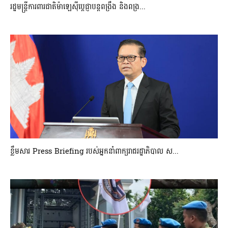
រដ្ឋមន្ត្រីការពារជាតិម៉ាឡេស៊ីប្ដេជ្ញាបន្តពង្រឹង និងពង្រ...
ខ្លឹមសារ Press Briefing របស់អ្នកនាំពាក្យរាជរដ្ឋាភិបាល ស...