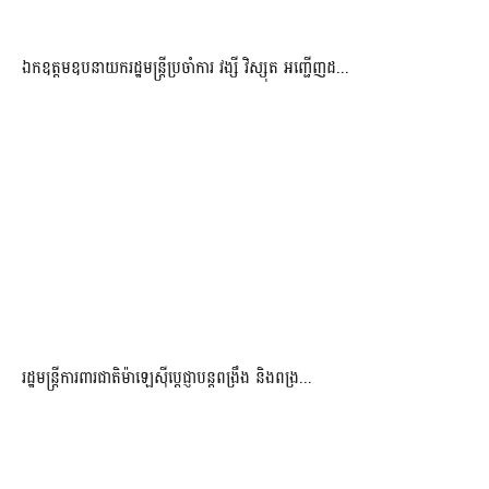
ឯកឧត្តមឧបនាយករដ្ឋមន្រ្តីប្រចាំការ វង្សី វិស្សុត អញ្ជើញដ...
រដ្ឋមន្ត្រីការពារជាតិម៉ាឡេស៊ីប្ដេជ្ញាបន្តពង្រឹង និងពង្រ...