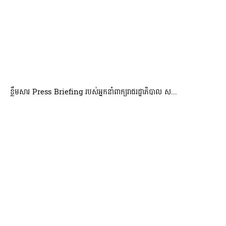
ខ្លឹមសារ Press Briefing របស់អ្នកនាំពាក្យរាជរដ្ឋាភិបាល ស...