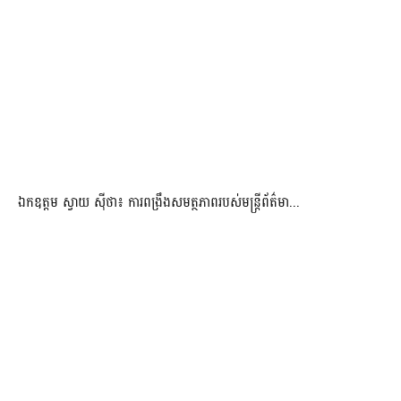
ឯកឧត្តម ស្វាយ ស៊ីថា៖ ការពង្រឹងសមត្ថភាពរបស់មន្ត្រីព័ត៌មា...