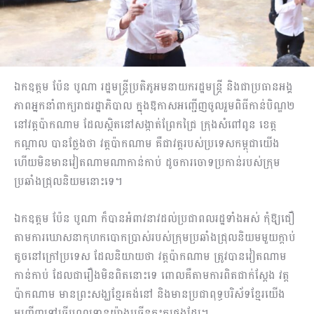
ឯកឧត្តម ប៉ែន បូណា រដ្ឋមន្រ្តីប្រតិភូអមនាយករដ្ឋមន្រ្តី និងជាប្រធានអង្គ
ភាពអ្នកនាំពាក្យរាជរដ្ឋាភិបាល ក្នុងឱកាសអញ្ជើញចូលរួមពិធីកាន់បិណ្ឌ២
នៅវត្តប៉ាកណាម ដែលស្ថិតនៅសង្កាត់ព្រែកជ្រៃ ក្រុងសំពៅពូន ខេត្ត
កណ្តាល បានថ្លែងថា វត្តប៉ាកណាម គឺជាវត្តរបស់ប្រទេសកម្ពុជាយើង
ហើយមិនមានវៀតណាមណាកាន់កាប់ ដូចការចោទប្រកាន់របស់ក្រុម
ប្រឆាំងជ្រុលនិយមនោះទេ។
ឯកឧត្តម ប៉ែន បូណា ក៏បានអំពាវនាវដល់ប្រជាពលរដ្ឋទាំងអស់ កុំឱ្យជឿ
តាមការឃោសនាកុហកបោកប្រាស់របស់ក្រុមប្រឆាំងជ្រុលនិយមមួយក្តាប់
តូចនៅក្រៅប្រទេស ដែលនិយាយថា វត្តប៉ាកណាម ត្រូវបានវៀតណាម
កាន់កាប់ ដែលជារឿងមិនពិតនោះទេ ពោលគឺតាមការពិតជាក់ស្តែង វត្ត
ប៉ាកណាម មានព្រះសង្ឃខ្មែរគង់នៅ និងមានប្រជាពុទ្ធបរិស័ទខ្មែរយើង
អញ្ជើញទៅធ្វើបុណ្យទានយ៉ាងច្រើនកុះករផងដែរ។