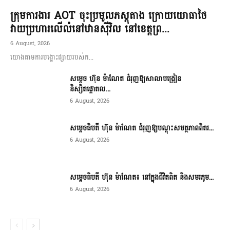
ក្រុមការងារ AOT ចុះប្រមូលភស្តុតាង ក្រោយយោធាថៃ
វាយប្រហារលើលំនៅឋានស៊ីវិល នៅខេត្តព្រ...
6 August, 2026
យោងតាមការបង្ហោះផ្សាយរបស់ក...
សម្តេច ហ៊ុន ម៉ាណែត ជំរុញឱ្យសាលាបង្រៀន
និស្សិតផ្តោតល...
6 August, 2026
សម្តេចធិបតី ហ៊ុន ម៉ាណែត ជំរុញឱ្យបណ្តុះសមត្ថភាពពិតរ...
6 August, 2026
សម្តេចធិបតី ហ៊ុន ម៉ាណែត៖ នៅក្នុងជីវិតពិត និងសមរភូម...
6 August, 2026