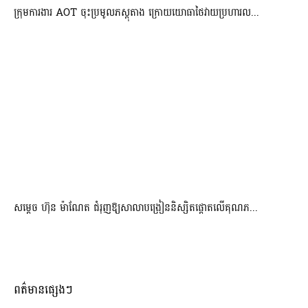
ក្រុមការងារ AOT ចុះប្រមូលភស្តុតាង ក្រោយយោធាថៃវាយប្រហារល...
សម្តេច ហ៊ុន ម៉ាណែត ជំរុញឱ្យសាលាបង្រៀននិស្សិតផ្តោតលើគុណភ...
ពត៌មានផ្សេងៗ