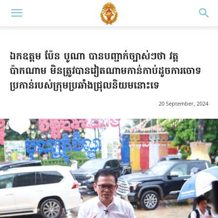
ឯកឧត្តម ប៉ែន បូណា បានបញ្ជាក់ច្បាស់ៗថា វត្ត
ប៉ាកណាម មិនត្រូវបានវៀតណាមកាន់កាប់ដូចការចោទ
ប្រកាន់របស់ក្រុមប្រឆាំងជ្រុលនិយមនោះទេ
20 September, 2024