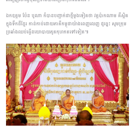
ឯកឧត្តម ប៉ែន បូណា ក៏បានបញ្ជាក់ជាថ្មីម្តងទៀតថា វត្តប៉ាកណាម គឺស្ថិត
ក្នុងទឹកដីខ្មែរ កាន់កាប់ដោយភាគីកម្ពុជាយ៉ាងពេញលេញ ដូច្នេះ សូមក្រុម
ប្រឆាំងឈប់ធ្វើនយោបាយភូតកុហកតទៅទៀត៕