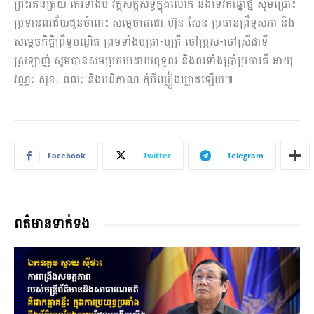
ព្រះរតនត្រ័យ កែវទាំងបី វត្ថុស័ក្ដិសិទ្ធិក្នុងលោក និងទេវតាឆ្នាំថ្មី សូមប្រោះ
ប្រទានពរជ័យជូនចំពោះ សម្ដេចតេជោ ហ៊ុន សែន ប្រធានព្រឹទ្ធសភា និង
សម្តេចកិត្តិព្រឹទ្ធបណ្ឌិត ព្រមទាំងបុត្រា-បុត្រី ចៅប្រុស-ចៅស្រីជាទី
ស្រឡាញ់ សូមបានសមប្រកបដោយពុទ្ធពរ និងពរទាំងប្រាំប្រការគឺ អាយុ
វណ្ណៈ សុខៈ ពលៈ និងបដិភាណ កុំបីឃ្លៀងឃ្លាតឡើយ៕
Facebook
Twitter
Telegram
ពត៌មានទាក់ទង