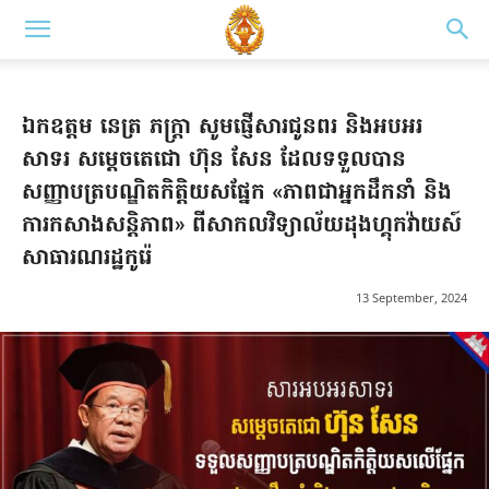
ឯកឧត្តម នេត្រ ភក្ត្រា សូមផ្ញើសារជូនពរ និងអបអរ
សាទរ សម្តេចតេជោ ហ៊ុន សែន ដែលទទួលបាន
សញ្ញាបត្របណ្ឌិតកិត្តិយសផ្នែក «ភាពជាអ្នកដឹកនាំ និង
ការកសាងសន្តិភាព» ពីសាកលវិទ្យាល័យដុងហ្គុកវ៉ាយស៍
សាធារណរដ្ឋកូរ៉េ
13 September, 2024