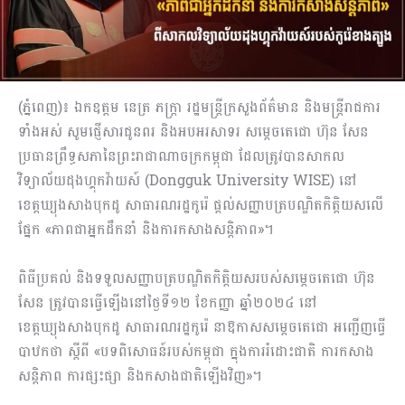
(ភ្នំពេញ)៖ ឯកឧត្តម នេត្រ ភក្ត្រា រដ្ឋមន្ត្រីក្រសួងព័ត៌មាន និងមន្រ្តីរាជការ
ទាំងអស់ សូមផ្ញើសារជូនពរ និងអបអរសាទរ សម្តេចតេជោ ហ៊ុន សែន
ប្រធានព្រឹទ្ធសភានៃព្រះរាជាណាចក្រកម្ពុជា ដែលត្រូវបានសាកល
វិទ្យាល័យដុងហ្គុកវ៉ាយស៍ (Dongguk University WISE) នៅ
ខេត្តឃ្យុងសាងបុកដូ សាធារណរដ្ឋកូរ៉េ ផ្តល់សញ្ញាបត្របណ្ឌិតកិត្តិយសលើ
ផ្នែក «ភាពជាអ្នកដឹកនាំ និងការកសាងសន្តិភាព»។
ពិធីប្រគល់ និងទទួលសញ្ញាបត្របណ្ឌិតកិត្តិយសរបស់សម្តេចតេជោ ហ៊ុន
សែន ត្រូវបានធ្វើឡើងនៅថ្ងៃទី១២ ខែកញ្ញា ឆ្នាំ២០២៤ នៅ
ខេត្តឃ្យុងសាងបុកដូ សាធារណរដ្ឋកូរ៉េ នាឱកាសសម្តេចតេជោ អញ្ជើញធ្វើ
បាឋកថា ស្តីពី «បទពិសោធន៍របស់កម្ពុជា ក្នុងការរំដោះជាតិ ការកសាង
សន្តិភាព ការផ្សះផ្សា និងកសាងជាតិឡើងវិញ»។