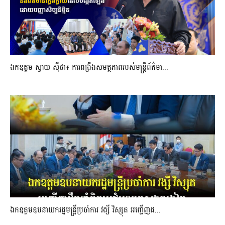
ឯកឧត្តម ស្វាយ ស៊ីថា៖ ការពង្រឹងសមត្ថភាពរបស់មន្ត្រីព័ត៌មា...
ឯកឧត្តមឧបនាយករដ្ឋមន្រ្តីប្រចាំការ វង្សី វិស្សុត អញ្ជើញដ...