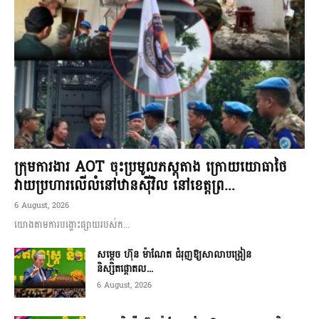
ក្រុមការងារ AOT ចុះប្រមូលភស្តុតាង ក្រោយយោធាថៃ
វាយប្រហារលើលំនៅឋានស៊ីវិល នៅខេត្តព្រ...
6 August, 2026
យោងតាមការបង្ហោះផ្សាយរបស់ក...
សម្តេច ហ៊ុន ម៉ាណែត ជំរុញឱ្យសាលាបង្រៀន
និស្សិតផ្តោតល...
6 August, 2026