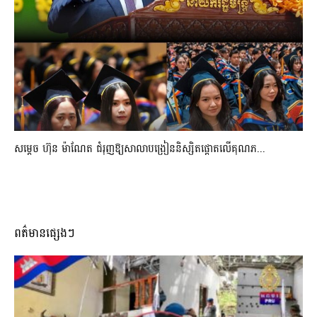
សម្តេច ហ៊ុន ម៉ាណែត ជំរុញឱ្យសាលាបង្រៀននិស្សិតផ្តោតលើគុណភ...
ពត៌មានផ្សេងៗ