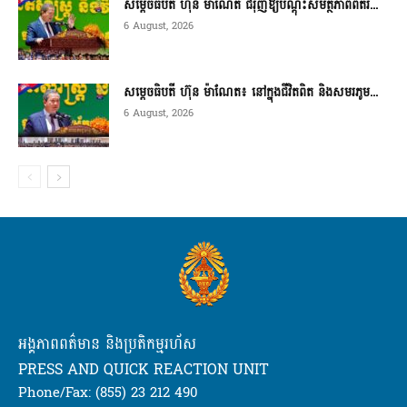
សម្តេចធិបតី ហ៊ុន ម៉ាណែត ជំរុញឱ្យបណ្តុះសមត្ថភាពពិតរ...
6 August, 2026
សម្តេចធិបតី ហ៊ុន ម៉ាណែត៖ នៅក្នុងជីវិតពិត និងសមរភូម...
6 August, 2026
អង្គភាពពត៌មាន និងប្រតិកម្មរហ័ស
PRESS AND QUICK REACTION UNIT
Phone/Fax: (855) 23 212 490