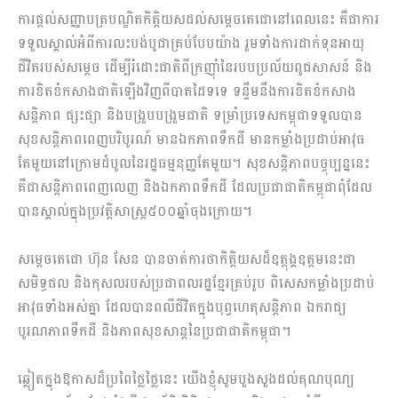
ការផ្តល់សញ្ញាបត្របណ្ឌិតកិត្តិយសដល់សម្តេចតេជោនៅពេលនេះ គឺជាការ
ទទួលស្គាល់អំពីការលះបង់បូជាគ្រប់បែបយ៉ាង រួមទាំងការដាក់ទុនអាយុ
ជីវិតរបស់សម្តេច ដើម្បីរំដោះជាតិពីក្រញ៉ាំនៃរបបប្រល័យពូជសាសន៍ និង
ការខិតខំកសាងជាតិឡើងវិញពីបាតដៃទទេ ទន្ទឹមនឹងការខិតខំកសាង
សន្តិភាព ផ្សះផ្សា និងបង្រួបបង្រួមជាតិ ទម្រាំប្រទេសកម្ពុជាទទួលបាន
សុខសន្តិភាពពេញបរិបូរណ៍ មានឯកភាពទឹកដី មានកម្លាំងប្រដាប់អាវុធ
តែមួយនៅក្រោមដំបូលនៃរដ្ឋធម្មនុញ្ញតែមួយ។ សុខសន្តិភាពបច្ចុប្បន្ននេះ
គឺជាសន្តិភាពពេញលេញ និងឯកភាពទឹកដី ដែលប្រជាជាតិកម្ពុជាពុំដែល
បានស្គាល់ក្នុងប្រវត្តិសាស្ត្រ៥០០ឆ្នាំចុងក្រោយ។
សម្ដេចតេជោ ហ៊ុន សែន បានចាត់ការថាកិត្តិយសដ៏ឧត្តុង្គឧត្តមនេះជា
សមិទ្ធផល និងកុសលរបស់ប្រជាពលរដ្ឋខ្មែរគ្រប់រូប ពិសេសកម្លាំងប្រដាប់
អាវុធទាំងអស់គ្នា ដែលបានពលីជីវិតក្នុងបុព្វហេតុសន្តិភាព ឯករាជ្យ
បូរណភាពទឹកដី និងភាពសុខសាន្តនៃប្រជាជាតិកម្ពុជា។
ឆ្លៀតក្នុងឱកាសដ៏ប្រពៃថ្លៃថ្លៃនេះ យើងខ្ញុំសូមបួងសួងដល់គុណបុណ្យ