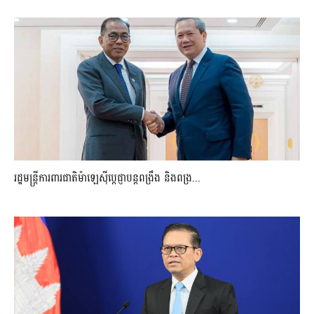
រដ្ឋមន្ត្រីការពារជាតិម៉ាឡេស៊ីប្ដេជ្ញាបន្តពង្រឹង និងពង្រ...