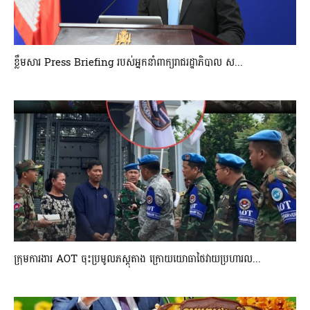
ខ្លឹមសារ Press Briefing របស់អ្នកនាំពាក្យរាជរដ្ឋាភិបាល ស...
ក្រុមការងារ AOT ចុះប្រមូលភស្តុតាង ក្រោយយោធាថៃវាយប្រហារល...