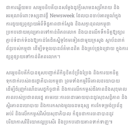
ជាការឆ្លើយតប សម្ដេចធិបតីបានសម្ដែងនូវក្ដីសោមនស្សរីករាយ និង
អរគុណចំពោះទស្សនាវដ្តី Newsweek ដែលបានចាប់អារម្មណ៍ក្នុង
ការជួយផ្សព្វផ្សាយអំពីទិដ្ឋភាព​ជាក់ស្តែង​ និងសក្តានុពលកម្ពុជា​
ប្រកបដោយតុល្យភាពទៅកាន់ពិភពលោក និងបានលើកទឹកចិត្តឱ្យផ្សារ
ភ្ជាប់ទំនាក់ទំនងឱ្យកាន់តែជិតស្និទ្ធថែមទៀតជាមួយក្រសួង ស្ថាប័នពាក់
ព័ន្ធរបស់កម្ពុជា ដើម្បីទទួលបានព័ត៌មានពិត និងគ្រប់ជ្រុងជ្រោយ ក្នុងការ
ផ្សព្វផ្សាយទៅកាន់ពិភពលោក។
សម្ដេចធិបតីក៏បានគូសបញ្ជាក់ពីកិច្ចខិតខំប្រឹងប្រែង និងការយកចិត្ត
ទុកដាក់របស់រាជរដ្ឋាភិបាលកម្ពុជា ព្រមទាំងកម្មវិធីគោលនយោបាយ
ដើម្បីជំរុញកំណើនសេដ្ឋកិច្ចជាតិ និងការលើកកម្ពស់ជីវភាពនិងសុខុមាល
ភាពរបស់ប្រជាពលរដ្ឋ តាមរយៈការធានាអោយបាននូវសុខសន្ដិភាព និង
ស្ថិរភាពនយោបាយ និងការកសាងមូលធនមនុស្ស ការកែទម្រង់ប្រព័ន្ធ
អប់រំ និងលើកកម្ពស់វិស័យសុខាភិបាល ក៏ដូចជាការធានាបាននូវ
បរិយាកាសវិនិយោគល្អប្រសើរ និងប្រកបដោយភាពទាក់ទាញ៕