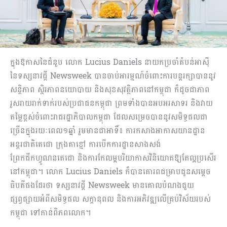
ក្នុងឱកាសនៃជំនួប លោក Lucius Daniels នាយកប្រចាំតំបន់អាស៊ី​
នៃទស្សនាវដ្តី​ Newsweek បាន​ចាប់អារម្មណ៍ចំពោះការបន្តរក្សាបាននូវ
សន្តិភាព​ ស្ថិរភាព​នយោបាយ​ និង​សុខសុវត្ថិភាព​នៅកម្ពុជា ក៏ដូចជាភាព​
រួសរាយរាក់ទាក់របស់ប្រជាជនកម្ពុជា​ ព្រមទាំងបានអបអរសាទរ​ និងវាយ
តម្លៃខ្ពស់ចំពោះរាជរដ្ឋាភិបាលកម្ពុជា​ ដែលសម្រេចបាននូវ​សមិទ្ធផល​ជា
ច្រេីន​ក្នុងរយៈពេល១ឆ្នាំ រួមមាន​ជាអាទិ៍៖​ ការកសាងអាកាសយានដ្ឋាន
អន្តរជាតិតេជោ ក្រុងតាខ្មៅ ការបើកការដ្ឋានសាងសង់
ព្រែកជីកហ្វូណនតេជោ និងការកែលម្អបរិយាកាសវិនិយោគឱ្យតែល្អប្រសើរ
នៅកម្ពុជា​។ លោក Lucius Daniels ក៏បានគោរពជម្រាបជូនសម្ដេច
ធិបតីផងដែរថា ទស្សនាវដ្តី Newsweek មានគោលបំណងជួយ
ផ្សព្វផ្សាយអំពីសមិទ្ធផល សក្ដានុពល និងការអភិវឌ្ឍលើគ្រប់វិស័យរបស់
កម្ពុជា ទៅកាន់ពិភពលោក​។