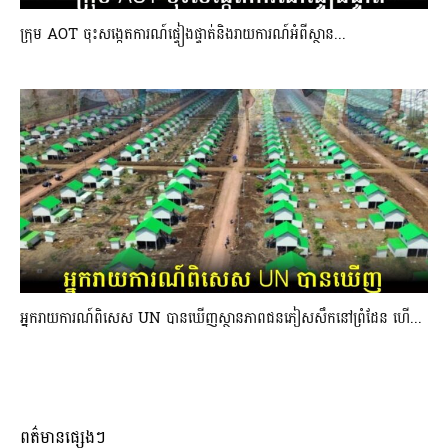
ក្រុម AOT ចុះសង្កេតការណ៍ផ្ទៀងផ្ទាត់និងរាយការណ៍អំពីស្ថាន...
អ្នករាយការណ៍ពិសេស UN បានឃើញស្ថានភាពជនភៀសសឹកនៅព្រំដែន ហើ...
ពត៌មានផ្សេងៗ