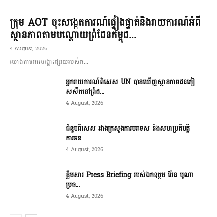
ក្រុម AOT ចុះសង្កេតការណ៍ផ្ទៀងផ្ទាត់និងរាយការណ៍អំពី
ស្ថានភាពតាមបណ្តោយព្រំដែនកម្ពុជ...
4 August, 2026
យោងតាមការបង្ហោះផ្សាយរបស់ក...
អ្នករាយការណ៍ពិសេស UN បានឃើញស្ថានភាពជនភៀ
សសឹកនៅព្រំដ...
4 August, 2026
ជំនួបពិសេស រវាងក្រសួងការបរទេស និងសហប្រតិបត្តិ
ការអន...
4 August, 2026
ខ្លឹមសារ Press Briefing របស់ឯកឧត្តម ប៉ែន បូណា
ប្រធ...
4 August, 2026