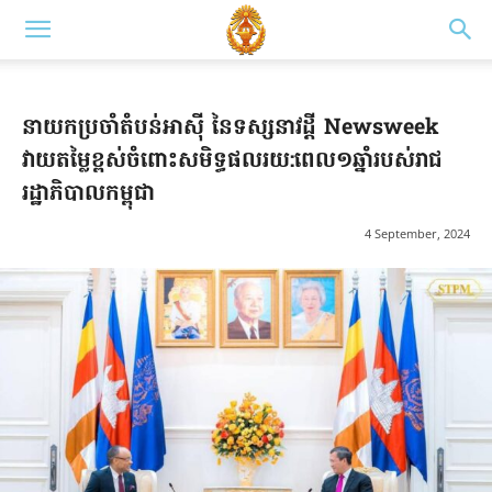
នាយកប្រចាំតំបន់អាស៊ី​ នៃទស្សនាវដ្តី Newsweek
វាយតម្លៃខ្ពស់ចំពោះសមិទ្ធផល​រយ:ពេល១ឆ្នាំរបស់​រាជ
រដ្ឋាភិបាល​កម្ពុជា​
4 September, 2024