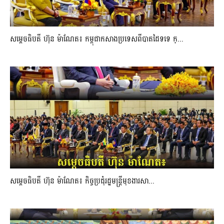
សម្ដេចធិបតី ហ៊ុន ម៉ាណែត៖ កម្ពុជាកសាងប្រទេសពីបាតដៃទទេ ក្...
សម្ដេចធិបតី ហ៊ុន ម៉ាណែត៖ កិច្ចប្រជុំរដ្ឋមន្ត្រីមុខងារសា...