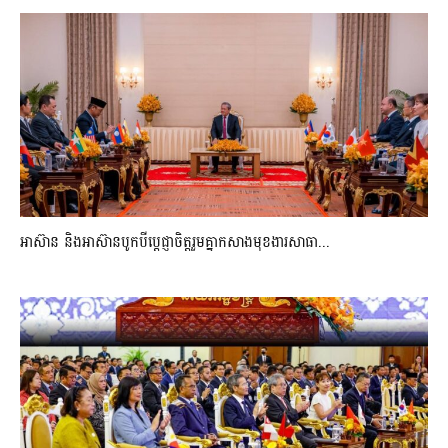
អាស៊ាន និងអាស៊ានបូកបីប្តេជ្ញាចិត្តរួមគ្នាកសាងមុខងារសាធា...