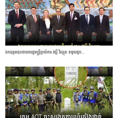
ឯកឧត្តមឧបនាយករដ្ឋមន្ត្រីប្រចាំការ វង្សី វិស្សុត ទទួលជួប...