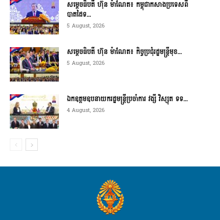
សម្ដេចធិបតី ហ៊ុន ម៉ាណែត៖ កម្ពុជាកសាងប្រទេសពី
បាតដៃទ...
5 August, 2026
សម្ដេចធិបតី ហ៊ុន ម៉ាណែត៖ កិច្ចប្រជុំរដ្ឋមន្ត្រីមុខ...
5 August, 2026
ឯកឧត្តមឧបនាយករដ្ឋមន្ត្រីប្រចាំការ វង្សី វិស្សុត ទទ...
4 August, 2026