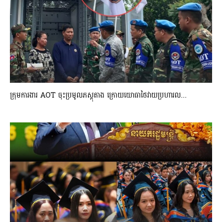
ក្រុមការងារ AOT ចុះប្រមូលភស្តុតាង ក្រោយយោធាថៃវាយប្រហារល...