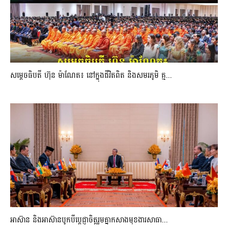
សម្តេចធិបតី ហ៊ុន ម៉ាណែត៖ នៅក្នុងជីវិតពិត និងសមរភូមិ គ្ម...
អាស៊ាន និងអាស៊ានបូកបីប្តេជ្ញាចិត្តរួមគ្នាកសាងមុខងារសាធា...