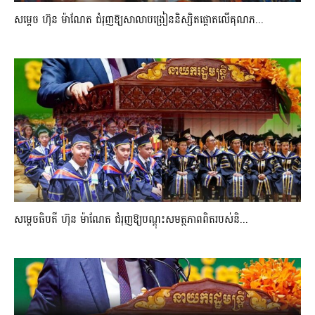
សម្តេច ហ៊ុន ម៉ាណែត ជំរុញឱ្យសាលាបង្រៀននិស្សិតផ្តោតលើគុណភ...
សម្តេចធិបតី ហ៊ុន ម៉ាណែត ជំរុញឱ្យបណ្តុះសមត្ថភាពពិតរបស់និ...