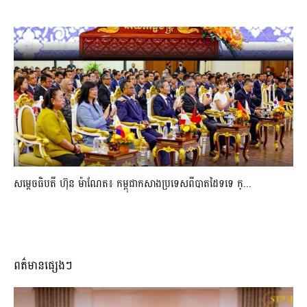
សម្ដេចធិបតី ហ៊ុន ម៉ាណែត៖ កម្ពុជាកសាងប្រទេសពីបាតដៃទទេ ក្...
ពត៌មានផ្សេងៗ