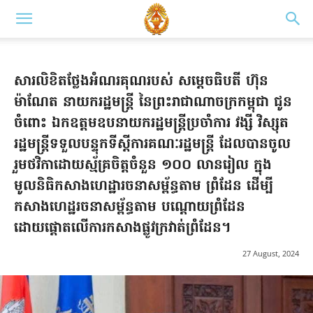
សារលិខិតថ្លែងអំណរគុណរបស់ សម្តេចធិបតី ហ៊ុន
ម៉ាណែត នាយករដ្ឋមន្ត្រី នៃព្រះរាជាណាចក្រកម្ពុជា ជូន
ចំពោះ ឯកឧត្តមឧបនាយករដ្ឋមន្ត្រីប្រចាំការ វង្សី វិស្សុត
រដ្ឋមន្ត្រីទទួលបន្ទុកទីស្តីការគណៈរដ្ឋមន្ត្រី ដែលបានចូល
រួមថវិកាដោយស្ម័គ្រចិត្តចំនួន ១០០ លានរៀល ក្នុង
មូលនិធិកសាងហេដ្ឋារចនាសម្ព័ន្ធតាម ព្រំដែន ដើម្បី
កសាងហេដ្ឋរចនាសម្ព័ន្ធតាម បណ្តោយព្រំដែន
ដោយផ្តោតលើការកសាងផ្លូវក្រវាត់ព្រំដែន។
27 August, 2024