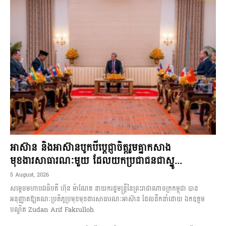
អាស៊ាន និងអាស៊ានបូកបីប្តេជ្ញាចិត្តរួមគ្នាកសាង
មុខងារសាធារណៈមួយ ដែលយកប្រជាជនជាស្នូ...
5 August, 2026
សម្តេចមហាបវរធិបតី ហ៊ុន ម៉ាណែត នាយករដ្ឋមន្ត្រីនៃព្រះរាជាណាចក្រកម្ពុជា បាន
អនុញ្ញាតឱ្យគណៈប្រតិភូប្រមុខមុខងារសាធារណៈអាស៊ាន ដែលដឹកនាំដោយ ឯកឧត្តម
បណ្ឌិត Zudan Arif Fakrulloh