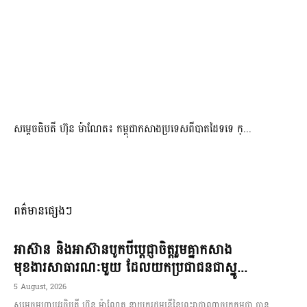
សម្ដេចធិបតី ហ៊ុន ម៉ាណែត៖ កម្ពុជាកសាងប្រទេសពីបាតដៃទទេ ក្...
ពត៌មានផ្សេងៗ
អាស៊ាន និងអាស៊ានបូកបីប្តេជ្ញាចិត្តរួមគ្នាកសាង
មុខងារសាធារណៈមួយ ដែលយកប្រជាជនជាស្នូ...
5 August, 2026
សម្តេចមហាបវរធិបតី ហ៊ុន ម៉ាណែត នាយករដ្ឋមន្ត្រីនៃព្រះរាជាណាចក្រកម្ពុជា បាន