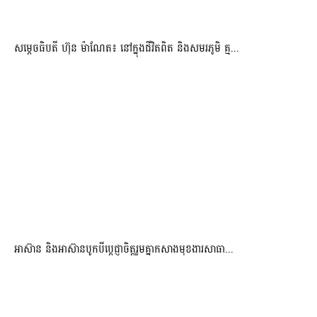
សម្តេចធិបតី ហ៊ុន ម៉ាណែត៖ នៅក្នុងជីវិតពិត និងសមរភូមិ គ្ម...
អាស៊ាន និងអាស៊ានបូកបីប្តេជ្ញាចិត្តរួមគ្នាកសាងមុខងារសាធា...