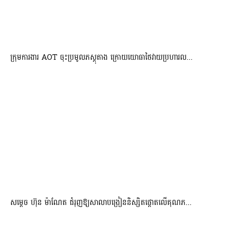
ក្រុមការងារ AOT ចុះប្រមូលភស្តុតាង ក្រោយយោធាថៃវាយប្រហារល...
សម្តេច ហ៊ុន ម៉ាណែត ជំរុញឱ្យសាលាបង្រៀននិស្សិតផ្តោតលើគុណភ...