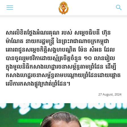
សារលិខិតថ្លែងអំណរគុណ របស់ សម្តេចធិបតី ហ៊ុន
ម៉ាណែត នាយករដ្ឋមន្ត្រី នៃព្រះរាជាណាចក្រកម្ពុជា
គោរពជូនសម្តេចកិត្តិសង្គហបណ្ឌិត ម៉ែន សំអន ដែល
បានចូលរួមថវិកាដោយស្ម័គ្រចិត្តចំនួន ១០ លានរៀល
ក្នុងមូលនិធិកសាងហេដ្ឋារចនាសម្ព័ន្ធតាមព្រំដែន ដើម្បី
កសាងហេដ្ឋរចនាសម្ព័ន្ធតាមបណ្តោយព្រំដែនដោយផ្តោត
លើការកសាងផ្លូវក្រវាត់ព្រំដែន។
27 August, 2024