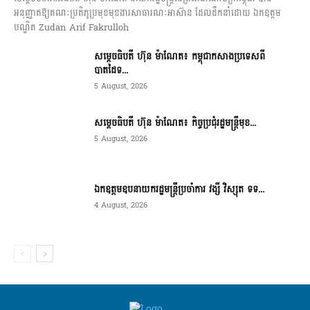
អនុញ្ញាតឱ្យគណៈប្រតិភូប្រមុខមុខងារសាធារណៈអាស៊ាន ដែលដឹកនាំដោយ ឯកឧត្តម
បណ្ឌិត Zudan Arif Fakrulloh
សម្ដេចធិបតី ហ៊ុន ម៉ាណែត៖ កម្ពុជាកសាងប្រទេសពី
បាតដៃទ...
5 August, 2026
សម្ដេចធិបតី ហ៊ុន ម៉ាណែត៖ កិច្ចប្រជុំរដ្ឋមន្ត្រីមុខ...
5 August, 2026
ឯកឧត្តមឧបនាយករដ្ឋមន្ត្រីប្រចាំការ វង្សី វិស្សុត ទទ...
4 August, 2026