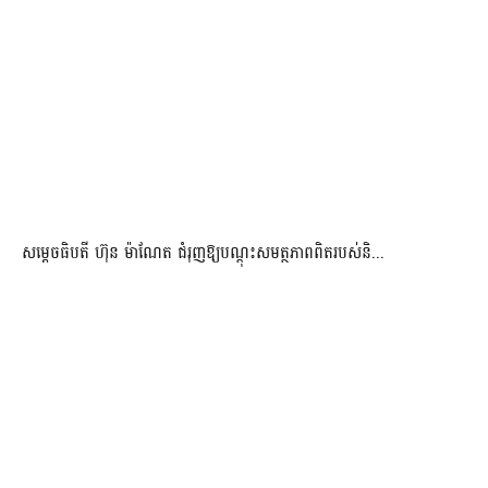
សម្តេចធិបតី ហ៊ុន ម៉ាណែត ជំរុញឱ្យបណ្តុះសមត្ថភាពពិតរបស់និ...