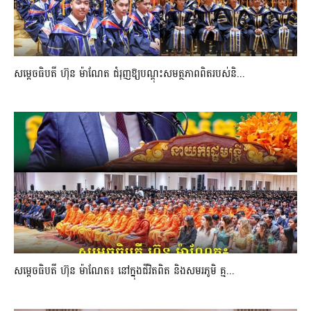
សម្តេចធិបតី ហ៊ុន ម៉ាណែត ជំរុញឱ្យបណ្តុះសមត្ថភាពពិតរបស់និ...
សម្តេចធិបតី ហ៊ុន ម៉ាណែត៖ នៅក្នុងជីវិតពិត និងសមរភូមិ គ្ម...