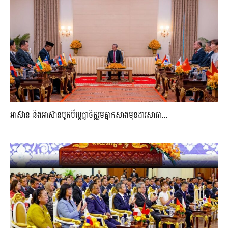
អាស៊ាន និងអាស៊ានបូកបីប្តេជ្ញាចិត្តរួមគ្នាកសាងមុខងារសាធា...