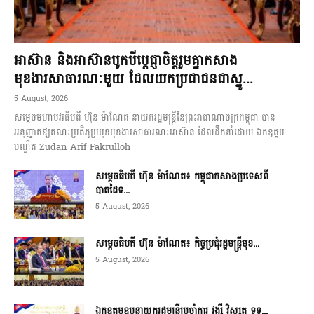
អាស៊ាន និងអាស៊ានបូកបីប្តេជ្ញាចិត្តរួមគ្នាកសាង
មុខងារសាធារណៈមួយ ដែលយកប្រជាជនជាស្នូ...
5 August, 2026
សម្តេចមហាបវរធិបតី ហ៊ុន ម៉ាណែត នាយករដ្ឋមន្ត្រីនៃព្រះរាជាណាចក្រកម្ពុជា បាន
អនុញ្ញាតឱ្យគណៈប្រតិភូប្រមុខមុខងារសាធារណៈអាស៊ាន ដែលដឹកនាំដោយ ឯកឧត្តម
បណ្ឌិត Zudan Arif Fakrulloh
សម្ដេចធិបតី ហ៊ុន ម៉ាណែត៖ កម្ពុជាកសាងប្រទេសពី
បាតដៃទ...
5 August, 2026
សម្ដេចធិបតី ហ៊ុន ម៉ាណែត៖ កិច្ចប្រជុំរដ្ឋមន្ត្រីមុខ...
5 August, 2026
ឯកឧត្តមឧបនាយករដ្ឋមន្ត្រីប្រចាំការ វង្សី វិស្សុត ទទ...