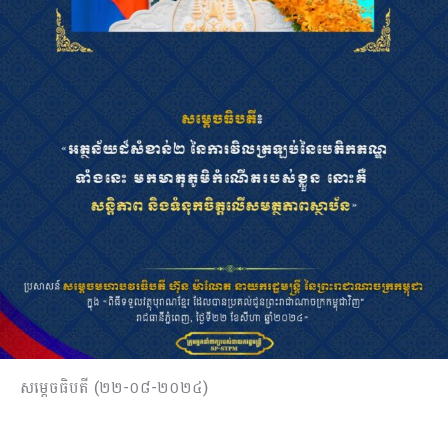
សម្តេចធិបតី (២២-០៨-២០២៤)