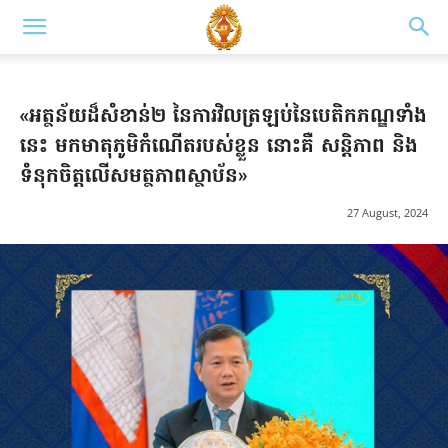
«អត្ថន័យដ៏សំខាន់២ នៃការវិលត្រឡប់នៃបេតិកភណ្ឌទាំង
នេះ មកមាតុភូមិកំណើតរបស់ខ្លួន នោះគឺ សន្តិភាព និង
ទំនុកចិត្តលើសមត្ថភាពស្ថាប័ន»
27 August, 2024