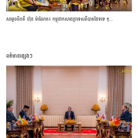
សម្ដេចធិបតី ហ៊ុន ម៉ាណែត៖ កម្ពុជាកសាងប្រទេសពីបាតដៃទទេ ក្...
ពត៌មានផ្សេងៗ