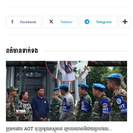
Facebook
Twitter
Telegram
ពត៌មានទាក់ទង
ក្រុមការងារ AOT ចុះប្រមូលភស្តុតាង ក្រោយយោធាថៃវាយប្រហារល...