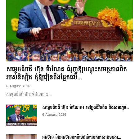
សម្តេចធិបតី ហ៊ុន ម៉ាណែត ជំរុញឱ្យបណ្តុះសមត្ថភាពពិត
របស់និស្សិត កុំឱ្យរៀនពឹងផ្អែកលើ...
6 August, 2026
សម្តេចធិបតី ហ៊ុន ម៉ាណែត ន...
សម្តេចធិបតី ហ៊ុន ម៉ាណែត៖ នៅក្នុងជីវិតពិត និងសមរភូម...
6 August, 2026
អាស៊ាន និងអាស៊ានបូកបីប្តេជ្ញាចិត្តរួមគ្នាកសាងមុខងា...