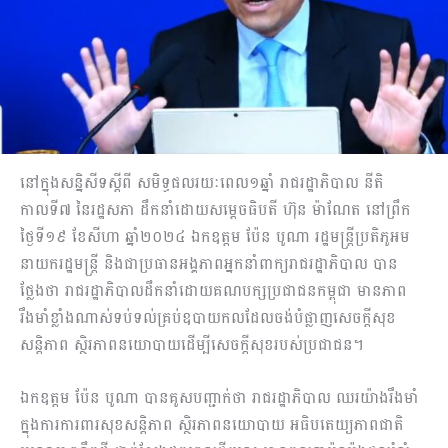
នៅក្នុងសន្និសីទស្តីពី សមិទ្ធផលរយៈពេល១ឆ្នាំ រាជរដ្ឋាភិបាល នីតិ
កាលទី៧ នៃរដ្ឋសភា ដឹកនាំដោយសម្តេចធិបតី ហ៊ុន ម៉ាណែត នៅព្រឹក
ថ្ងៃទី១៩ ខែសីហា ឆ្នាំ២០២៤ ឯកឧត្តម ប៉ែន បូណា រដ្ឋមន្ត្រីប្រតិភូអម
នាយករដ្ឋមន្ត្រី និងជាប្រធានអង្គភាពអ្នកនាំពាក្យរាជរដ្ឋាភិបាល បាន
ថ្លែងថា រាជរដ្ឋាភិបាលដឹកនាំដោយគណបក្សប្រជាជនកម្ពុជា មានភាព
រឹងមាំខ្លាំងណាស់ទប់ទល់គ្រប់ឧបាយកលដែលចង់បំផ្លាញសេចក្តីសុខ
សន្តិភាព ស្ថិរភាពនយោបាយដើម្បីសេចក្តីសុខរបស់ប្រជាជន។
ឯកឧត្តម ប៉ែន បូណា បានគូសបញ្ជាក់ថា រាជរដ្ឋាភិបាល ឈរយ៉ាងរឹងមាំ
ក្នុងការការពារសុខសន្តិភាព ស្ថិរភាពនយោបាយ អធិបតេយ្យភាពជាតិ