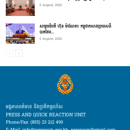
5 August, 2026
សម្ដេចធិបតី ហ៊ុន ម៉ាណែត៖ កម្ពុជាកសាងប្រទេសពី
បាតដៃទ...
5 August, 2026
អង្គភាពពត៌មាន និងប្រតិកម្មរហ័ស
PRESS AND QUICK REACTION UNIT
Phone/Fax: (855) 23 212 490
E-Mail: info@pressocm.gov.kh, pressocm@gmail.com