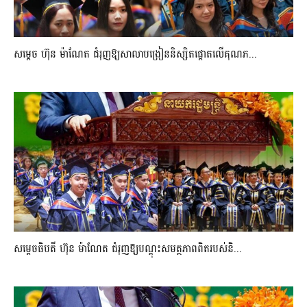
សម្តេច ហ៊ុន ម៉ាណែត ជំរុញឱ្យសាលាបង្រៀននិស្សិតផ្តោតលើគុណភ...
សម្តេចធិបតី ហ៊ុន ម៉ាណែត ជំរុញឱ្យបណ្តុះសមត្ថភាពពិតរបស់និ...