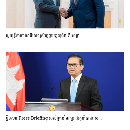
រដ្ឋមន្ត្រីការពារជាតិម៉ាឡេស៊ីប្ដេជ្ញាបន្តពង្រឹង និងពង្រ...
ខ្លឹមសារ Press Briefing របស់អ្នកនាំពាក្យរាជរដ្ឋាភិបាល ស...