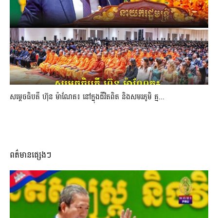
សម្តេចធិបតី ហ៊ុន ម៉ាណែត៖ នៅក្នុងជីវិតពិត និងសមរភូមិ គ្ម...
ពត៌មានផ្សេងៗ