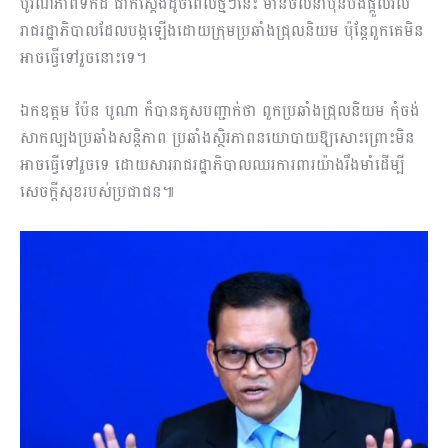
បូរណភាពទឹកដី ជាក់ស្តែងដូចពេលថ្មីៗនេះ មានចលនាប៉ុនប៉ងផ្តួលរំលំ
រាជរដ្ឋាភិបាលដែលបង្កឡើងដោយក្រុមប្រឆាំងជ្រុលនិយម ប៉ុន្តែពួកគេមិន
អាចធ្វើទៅរួចនោះទេ។
ឯកឧត្តម ប៉ែន បូណា ក៏បានគូសបញ្ជាក់ថា ពួកប្រឆាំងជ្រុលនិយម កុំចង់
សាកល្បងប្រឆាំងសន្តិភាព ប្រឆាំងស្ថិរភាពនយោបាយឱ្យសោះព្រោះមិន
អាចធ្វើទៅរួចទេ ដោយសាររាជរដ្ឋាភិបាលឈរការពារយ៉ាងរឹងមាំដើម្បី
សេចក្តីសុខរបស់ប្រជាជន៕