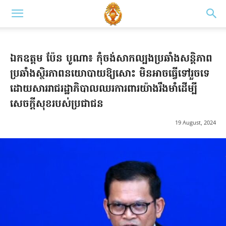
ឯកឧត្តម ប៉ែន បូណា៖ កុំចង់សាកល្បងប្រឆាំងសន្តិភាព
ប្រឆាំងស្ថិរភាពនយោបាយឱ្យសោះ មិនអាចធ្វើទៅរួចទេ
ដោយសាររាជរដ្ឋាភិបាលឈរការពារយ៉ាងរឹងមាំដើម្បី
សេចក្តីសុខរបស់ប្រជាជន
19 August, 2024