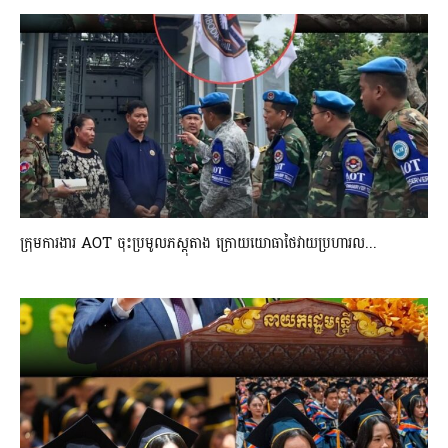
ក្រុមការងារ AOT ចុះប្រមូលភស្តុតាង ក្រោយយោធាថៃវាយប្រហារល...