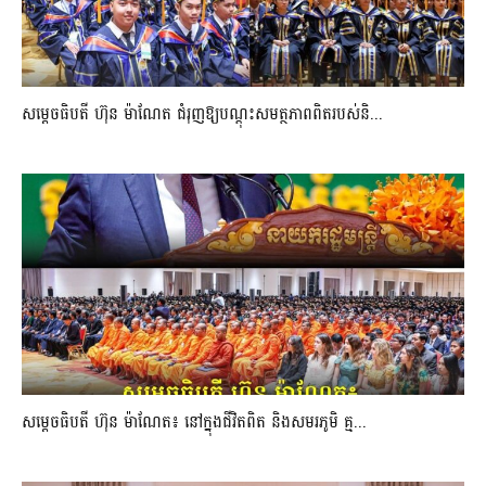
សម្តេចធិបតី ហ៊ុន ម៉ាណែត ជំរុញឱ្យបណ្តុះសមត្ថភាពពិតរបស់និ...
សម្តេចធិបតី ហ៊ុន ម៉ាណែត៖ នៅក្នុងជីវិតពិត និងសមរភូមិ គ្ម...