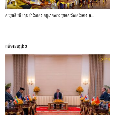
សម្ដេចធិបតី ហ៊ុន ម៉ាណែត៖ កម្ពុជាកសាងប្រទេសពីបាតដៃទទេ ក្...
ពត៌មានផ្សេងៗ