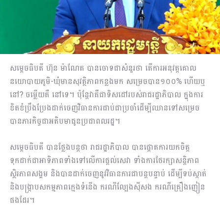
សម្តេចធិបតី ហ៊ុន ម៉ាណែត បានចោទជាសំនួរថា តើការអនុវត្តគោល
នយោបាយភូមិ-ឃុំមានសុវត្ថិភាពកន្លងមក សម្រេចបាន១០០% ហើយឬ
នៅ? ចម្លើយគឺ នៅទេ។ ប៉ុន្តែវាគឺជាទិសដៅរបស់រាជរដ្ឋាភិបាល ក្នុងការ
ខិតខំប្រឹងប្រែងដាក់ចេញវិធានការជាប់ជាប្រចាំដើម្បីឈានទៅសម្រេច
បានភារកិច្ចជាអតិបមាជូនប្រជាពលរដ្ឋ។
សម្តេចធិបតី បានថ្លែងបន្តថា រាជរដ្ឋាភិបាល បានផ្តោតការយកចិត្ត
ទុកដាក់ជាអាទិភាពទាំងទៅលើការផ្តល់សេវា ទាំងការថែរក្សាសន្តិភាព
ស្ថិរភាពសង្គម និងបានដាក់ចេញនូវវិធានការជាបន្តបន្ទាប់ ដើម្បីទប់ស្កាត់
និងបង្ក្រាបសកម្មភាពក្មេងទំនើង ករណីល្បែងស៊ីសង ករណីគ្រឿងញៀន
ផងដែរ។