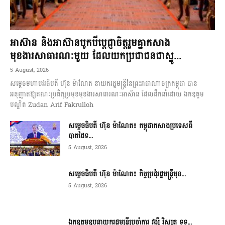
អាស៊ាន និងអាស៊ានបូកបីប្តេជ្ញាចិត្តរួមគ្នាកសាង
មុខងារសាធារណៈមួយ ដែលយកប្រជាជនជាស្នូ...
5 August, 2026
សម្តេចមហាបវរធិបតី ហ៊ុន ម៉ាណែត នាយករដ្ឋមន្ត្រីនៃព្រះរាជាណាចក្រកម្ពុជា បាន
អនុញ្ញាតឱ្យគណៈប្រតិភូប្រមុខមុខងារសាធារណៈអាស៊ាន ដែលដឹកនាំដោយ ឯកឧត្តម
បណ្ឌិត Zudan Arif Fakrulloh
សម្ដេចធិបតី ហ៊ុន ម៉ាណែត៖ កម្ពុជាកសាងប្រទេសពី
បាតដៃទ...
5 August, 2026
សម្ដេចធិបតី ហ៊ុន ម៉ាណែត៖ កិច្ចប្រជុំរដ្ឋមន្ត្រីមុខ...
5 August, 2026
ឯកឧត្តមឧបនាយករដ្ឋមន្ត្រីប្រចាំការ វង្សី វិស្សុត ទទ...