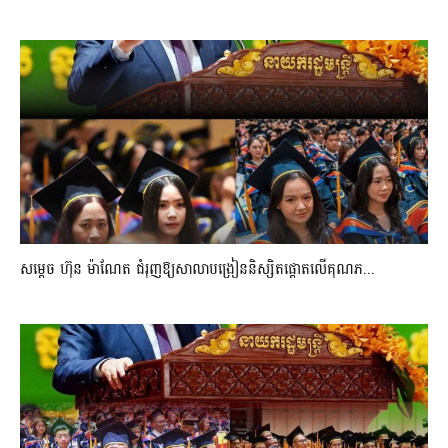
សម្តេច ហ៊ុន ម៉ាណែត ជំរុញឱ្យសាលាបង្រៀននិស្សិតផ្តោតលើគុណភ...