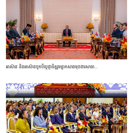
អាស៊ាន និងអាស៊ានបូកបីប្តេជ្ញាចិត្តរួមគ្នាកសាងមុខងារសាធា...