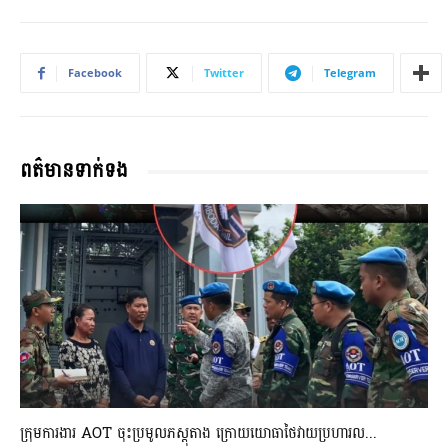
Facebook
Twitter
Telegram
ពត៌មានទាក់ទង
ក្រុមការងារ AOT ចុះប្រមូលភស្តុតាង ក្រោយយោធាថៃវាយប្រហារល...