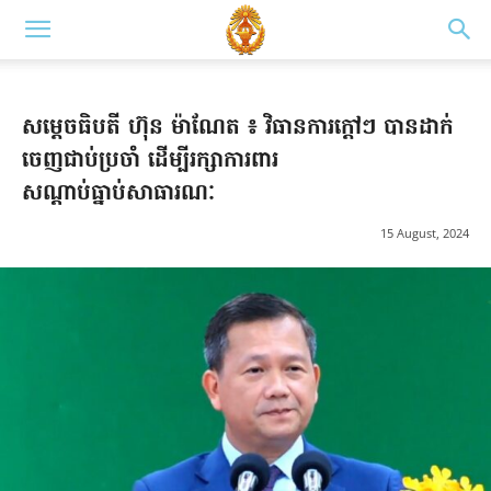
សម្តេចធិបតី ហ៊ុន ម៉ាណែត ៖ វិធានការក្តៅៗ បានដាក់
ចេញជាប់ប្រចាំ ដើម្បីរក្សាការពារ
សណ្តាប់ធ្នាប់សាធារណៈ​
15 August, 2024