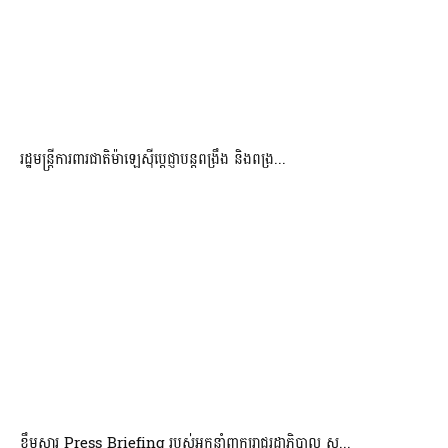
រដ្ឋមន្ត្រីការពារជាតិម៉ាឡេស៊ីប្ដេជ្ញាបន្តពង្រឹង និងពង្រ...
ខ្លឹមសារ Press Briefing របស់អ្នកនាំពាក្យរាជរដ្ឋាភិបាល ស...