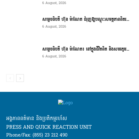
6 August, 2026
សម្តេចធិបតី ហ៊ុន ម៉ាណែត ជំរុញឱ្យបណ្តុះសមត្ថភាពពិតរ...
6 August, 2026
សម្តេចធិបតី ហ៊ុន ម៉ាណែត៖ នៅក្នុងជីវិតពិត និងសមរភូម...
6 August, 2026
អង្គភាពពត៌មាន និងប្រតិកម្មរហ័ស
PRESS AND QUICK REACTION UNIT
Phone/Fax: (855) 23 212 490