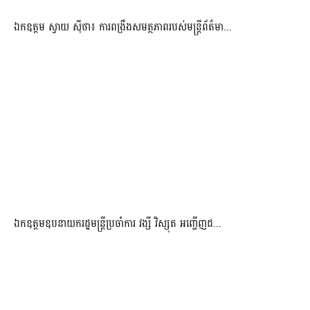
ឯកឧត្តម ស្វាយ ស៊ីថា៖ ការពង្រឹងសមត្ថភាពរបស់មន្ត្រីព័ត៌មា...
ឯកឧត្តមឧបនាយករដ្ឋមន្រ្តីប្រចាំការ វង្សី វិស្សុត អញ្ជើញដ...