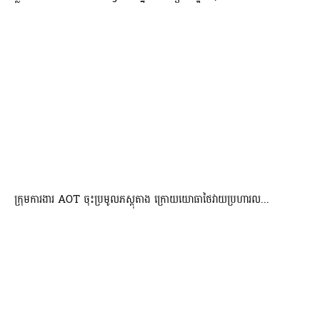
ក្រុមការងារ AOT ចុះប្រមូលភស្តុតាង ក្រោយយោធាថៃវាយប្រហារល...