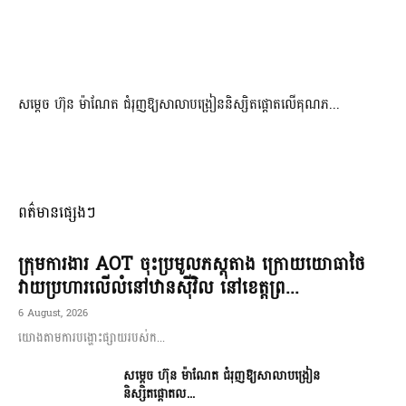
សម្តេច ហ៊ុន ម៉ាណែត ជំរុញឱ្យសាលាបង្រៀននិស្សិតផ្តោតលើគុណភ...
ពត៌មានផ្សេងៗ
ក្រុមការងារ AOT ចុះប្រមូលភស្តុតាង ក្រោយយោធាថៃ
វាយប្រហារលើលំនៅឋានស៊ីវិល នៅខេត្តព្រ...
6 August, 2026
យោងតាមការបង្ហោះផ្សាយរបស់ក...
សម្តេច ហ៊ុន ម៉ាណែត ជំរុញឱ្យសាលាបង្រៀន
និស្សិតផ្តោតល...