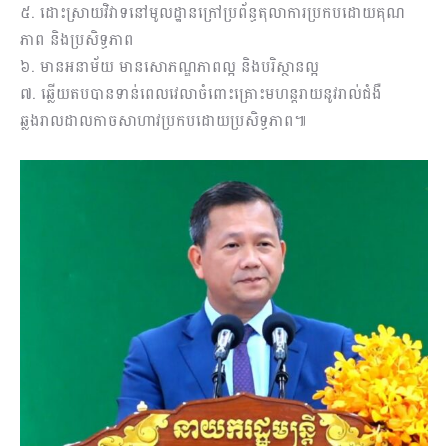
៥. ដោះស្រាយវិវាទនៅមូលដ្ឋានក្រៅប្រព័ន្ធតុលាការប្រកបដោយគុណ
ភាព និងប្រសិទ្ធភាព
៦. មានអនាម័យ មានសោភណ្ឌភាពល្អ និងបរិស្ថានល្អ
៧. ឆ្លើយតបបានទាន់ពេលវេលាចំពោះគ្រោះមហន្តរាយនូវរាល់ជំងឺ
ឆ្លងរាលដាលកាចសាហាវប្រកបដោយប្រសិទ្ធភាព៕