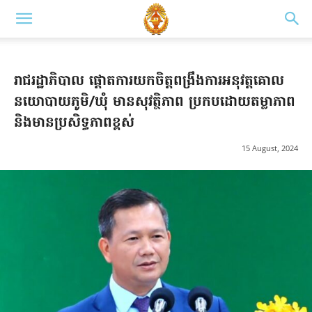
រាជរដ្ឋាភិបាល ផ្តោតការយកចិត្តពង្រឹងការអនុវត្តគោល
នយោបាយភូមិ/ឃុំ មានសុវត្ថិភាព ប្រកបដោយតម្លាភាព
និងមានប្រសិទ្ធភាពខ្ពស់
15 August, 2024