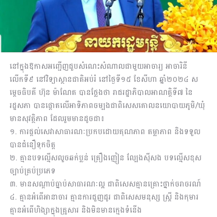
នៅក្នុងឱកាសអញ្ជើញជួបសំណេះសំណាលជាមួយអាចារ្យ អាចារិនី
លើកទី៩ នៅវិទ្យាស្ថានជាតិអប់រំ នៅថ្ងៃទី១៥ ខែសីហា ឆ្នាំ២០២៤ ស
ម្តេចធិបតី ហ៊ុន ម៉ាណែត បានថ្លែងថា រាជរដ្ឋាភិបាលអាណត្តិទី៧ នៃ
រដ្ឋសភា បានផ្តោតលើអាទិភាពចម្បងជាពិសេសគោលនយោបាយភូមិ/ឃុំ
មានសុវត្ថិភាព ដែលរួមមានដូចជា៖
១. ការផ្តល់សេវាសាធារណៈប្រកបដោយគុណភាព តម្លាភាព និងទទួល
បានជំនឿទុកចិត្ត
២. គ្មានបទល្មើសលួចឆក់ប្លន់ គ្រឿងញៀន ល្បែងស៊ីសង បទល្មើសខុស
ច្បាប់គ្រប់ប្រភេទ
៣. មានសណ្តាប់ធ្នាប់សាធារណៈល្អ ជាពិសេសគ្មានគ្រោះថ្នាក់ចរាចរណ៍
៤. គ្មានអំពើអានាចារ គ្មានការជួញដូរ ជាពិសេសមនុស្ស ស្រ្តី និងកុមារ
គ្មានអំពើហិង្សាក្នុងគ្រួសារ និងមិនមានក្មេងទំនើង