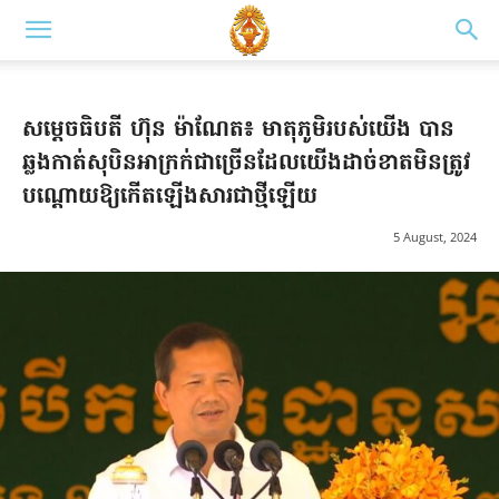
សម្តេចធិបតី ហ៊ុន ម៉ាណែត៖ មាតុភូមិរបស់យើង បាន
ឆ្លងកាត់សុបិនអាក្រក់ជាច្រើនដែលយើងដាច់ខាតមិនត្រូវ
បណ្តោយឱ្យកើតឡើងសារជាថ្មីឡើយ
5 August, 2024