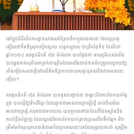
នៅក្នុងពិធីបើកការដ្ឋានសាងសង់ព្រែកជីកហ្វូណនតេជោ ដែលប្រារព្ធ
ឡើងនៅទឹកដីស្រុកកៀនស្វាយ ខេត្តកណ្តាល នាព្រឹកថ្ងៃទី៥ ខែសីហា
ឆ្នាំ២០២៤ សម្តេចធិបតី ហ៊ុន ម៉ាណែត បានថ្លែងថា មាតុភូមិរបស់យើង
បានឆ្លងកាត់សុបិនអាក្រក់ជាច្រើនដែលយើងដាច់ខាតមិនត្រូវបណ្តោយឱ្យ
កើតឡើងសារជាថ្មីនៅលើទឹកដីប្រកបដោយសក្តានុពលនិងថាមពលនេះ
ឡើយ។
សម្តេចធិបតី ហ៊ុន ម៉ាណែត បានគូសបញ្ជាក់ថា ជម្លោះនិងការបែកបាក់ផ្ទៃ
ក្នុង បានធ្វើឱ្យទឹកដីខ្មែរ ដែលធ្លាប់ជាអាណាចក្រល្បីរន្ទឺ ចាប់ពីសម័យ
អាណាចក្រភ្នំ រហូតដល់មហានគរ បានក្លាយទៅជាដែនដីនៃចម្បាំងនិង
ការបំផ្លិចបំផ្លាញ ដែលស្គាល់តែការបែកបាក់ព្រាត់ប្រាសនិងទឹកភ្នែក មិន
ត្រឹមតែកិត្យានុភាពជាតិជាអារិយប្រទេសនោះទេដែលត្រូវបាត់បង់ សូម្បីតែ