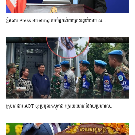
ខ្លឹមសារ Press Briefing របស់អ្នកនាំពាក្យរាជរដ្ឋាភិបាល ស...
ក្រុមការងារ AOT ចុះប្រមូលភស្តុតាង ក្រោយយោធាថៃវាយប្រហារល...