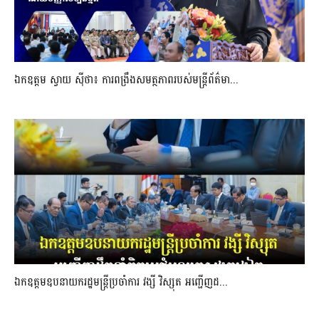
ឯកឧត្តម ស្វាយ ស៊ីថា៖ ការពង្រឹងសមត្ថភាពរបស់មន្ត្រីព័ត៌មា...
ឯកឧត្តមឧបនាយករដ្ឋមន្រ្តីប្រចាំការ វង្សី វិស្សុត អញ្ជើញដ...