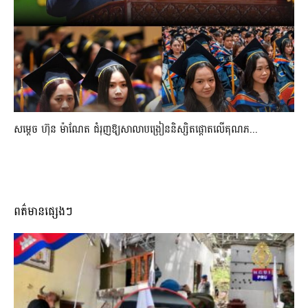
សម្តេច ហ៊ុន ម៉ាណែត ជំរុញឱ្យសាលាបង្រៀននិស្សិតផ្តោតលើគុណភ...
ពត៌មានផ្សេងៗ