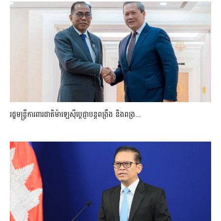
រដ្ឋមន្ត្រីការពារជាតិម៉ាឡេស៊ីប្ដេជ្ញាបន្តពង្រឹង និងពង្រ...