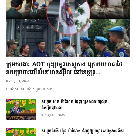
ក្រុមការងារ AOT ចុះប្រមូលភស្តុតាង ក្រោយយោធាថៃ
វាយប្រហារលើលំនៅឋានស៊ីវិល នៅខេត្តព្រ...
6 August, 2026
យោងតាមការបង្ហោះផ្សាយរបស់ក...
សម្តេច ហ៊ុន ម៉ាណែត ជំរុញឱ្យសាលាបង្រៀន
និស្សិតផ្តោតល...
6 August, 2026
សម្តេចធិបតី ហ៊ុន ម៉ាណែត ជំរុញឱ្យបណ្តុះសមត្ថភាពពិតរ...