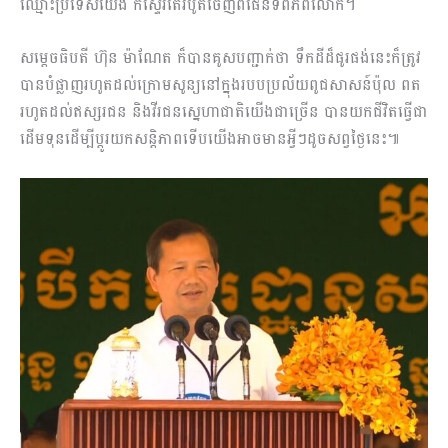
ឈ្មោះប្រទេសយើង ក៏ស្ទើរតែរបូតចេញពីផែនទីពិភពលោក។
សម្តេចធិបតី ហ៊ុន ម៉ាណែត ក៏បានគូសបញ្ជាក់ថា ទឹកដីដ៏ផូរផង់នេះក៏ត្រូវ
បានបំផ្លាញរហូតដល់ក្រោមសូន្យនៅក្នុងរបបប្រល័យពូជសាសន៍ប៉ុល ពត
រហូតដល់ឥស្សរជន និងវីរជនស្នេហាជាតិយើងជាច្រើន បានយកជីវិតធ្វើជា
ដើមទុនដើម្បីប្តូរយកសន្តិភាពទើបយើងអាចមានអ្វីៗដូចសព្វថ្ងៃនេះ៕