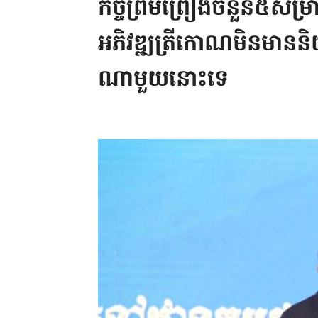
កិច្ចព្រមព្រៀងចំនួន៥សម្រា
អភិវឌ្ឍត្រីកោណមិនមានន
ណាមួយនោះទេ