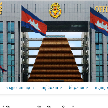
ទស្សនៈ-នយោបាយ
បណ្ដុំឯកសារ
វិចិត្រសាល
បណ្តាញស
PRU