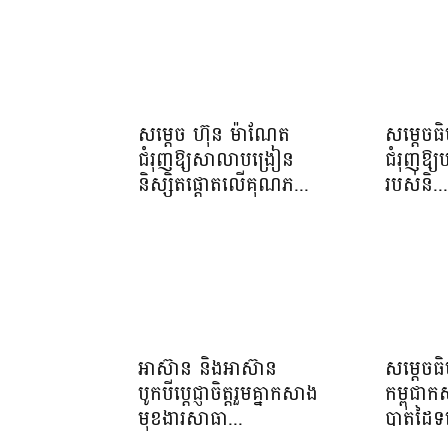
សម្តេច ហ៊ុន ម៉ាណែត
សម្តេចធ
ជំរុញឱ្យសាលាបង្រៀន
ជំរុញឱ្យ
និស្សិតផ្តោតលើគុណភ...
របស់និ..
អាស៊ាន និងអាស៊ាន
សម្ដេចធ
បូកបីប្តេជ្ញាចិត្តរួមគ្នាកសាង
កម្ពុជា
មុខងារសាធា...
បាតដៃទទ