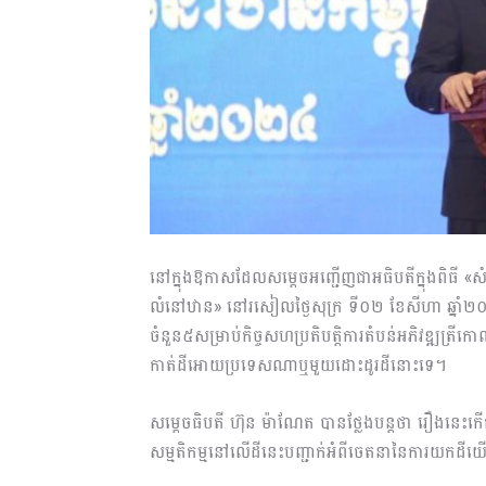
នៅក្នុងឱកាសដែលសម្តេចអញ្ជើញជាអធិបតីក្នុងពិធី 
លំនៅឋាន» នៅរសៀលថ្ងៃសុក្រ ទី០២ ខែសីហា ឆ្នាំ២០២
ចំនួន៥សម្រាប់កិច្ចសហប្រតិបត្តិការតំបន់អភិវឌ្ឍត្រ
កាត់ដីអោយប្រទេសណាឬមួយដោះដូរដីនោះទេ។
សម្តេចធិបតី ហ៊ុន ម៉ាណែត បានថ្លែងបន្តថា រឿងនេះក
សម្មតិកម្មនៅលើដីនេះបញ្ជាក់អំពីចេតនានៃការយកដី