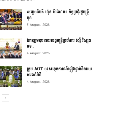
សម្ដេចធិបតី ហ៊ុន ម៉ាណែត៖ កិច្ចប្រជុំរដ្ឋមន្ត្រី
មុខ...
5 August, 2026
ឯកឧត្តមឧបនាយករដ្ឋមន្ត្រីប្រចាំការ វង្សី វិស្សុត
ទទ...
4 August, 2026
ក្រុម AOT ចុះសង្កេតការណ៍ផ្ទៀងផ្ទាត់និងរាយ
ការណ៍អំពី...
4 August, 2026