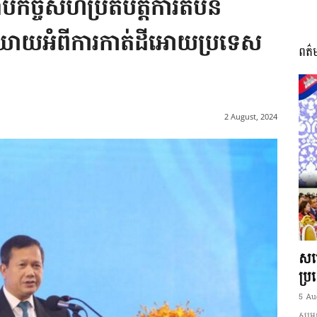
ប់កិច្ចសហប្រតិបត្តិការតំបន់
ិយាយអំពីការកាត់ដីអោយប្រទេស
ពត៌
I
2 August, 2024
អង្គ
ភាព​
សម្
ប្រ
5 Au
សម្ដេ