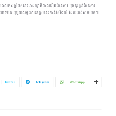
ពេល២៥ឆ្នាំមកនេះ រាជរដ្ឋាភិបាលរៀបផែនការ ឬអនុវត្តន៍ផែនការ
ស្រួលអោយទៅគេ ឬមួយលទ្ធផលខេត្ត៤នេះកាន់តែរឹងមាំ ដែលគេពិបាកយក៕
Twitter
Telegram
WhatsApp