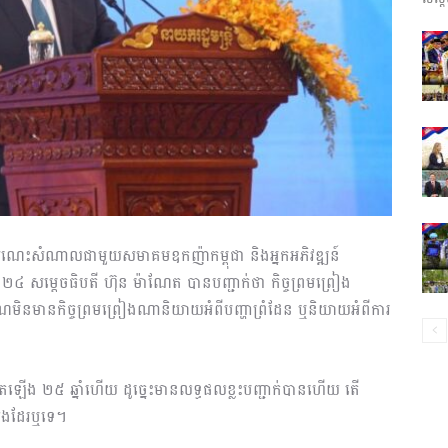
ព័ត៌មាន​
និង
«សំណេះសំណាលជាមួយសមាគមឧកញ៉ាកម្ពុជា និងអ្នកអភិវឌ្ឍន៍
៤ សម្តេចធិបតី ហ៊ុន ម៉ាណែត បានបញ្ជាក់ថា កិច្ចព្រមព្រៀង
ប្រតិកម្ម
ីកោណមិនមានកិច្ចព្រមព្រៀងណានិយាយអំពីបញ្ហាព្រំដែន ឬនិយាយអំពីការ
ើតឡើង ២៥ ឆ្នាំហើយ ដូច្នេះមានលទ្ធផលខ្លះបញ្ជាក់បានហើយ តើ
យើងដែរឬទេ។
រហ័ស