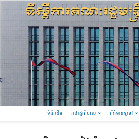
ទំព័រដើម
រាជរដ្ឋាភិបាល
ព័ត៌មានទូទៅ