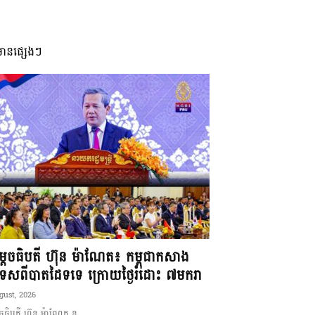
មានផ្សេងៗ
ដេចធិបតី ហ៊ុន ម៉ាណែត៖ កម្ពុជាកសាង
ទេសពីបាតដៃទទេ ក្រោយថ្ងៃរំដោះ ៧មករា
gust, 2026
ចធិបតី ហ៊ុន ម៉ាណែត ន...