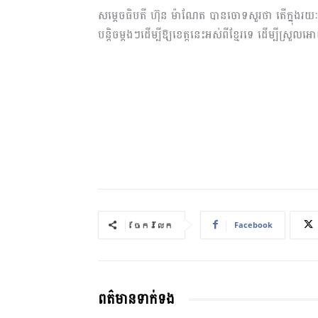
សម្តេចធិបតី ហ៊ុន ម៉ាណែត បានចោទសួរថា តើក្នុងរយៈ
បន្តិចម្តងៗដើម្បីឱ្យខេត្តនេះអស់ពីខ្មែរទេ ដើម្បី
Facebook
ចែករំលែក
ពត៌មានទាក់ទង