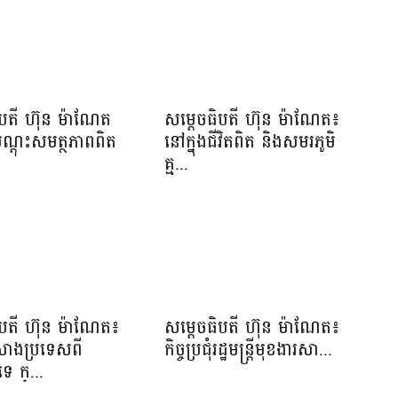
ិបតី ហ៊ុន ម៉ាណែត
សម្តេចធិបតី ហ៊ុន ម៉ាណែត៖
បណ្តុះសមត្ថភាពពិត
នៅក្នុងជីវិតពិត និងសមរភូមិ
.
គ្ម...
ិបតី ហ៊ុន ម៉ាណែត៖
សម្ដេចធិបតី ហ៊ុន ម៉ាណែត៖
កសាងប្រទេសពី
កិច្ចប្រជុំរដ្ឋមន្ត្រីមុខងារសា...
េ ក្...