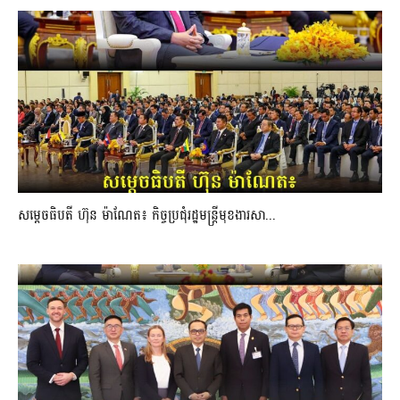
សម្ដេចធិបតី ហ៊ុន ម៉ាណែត៖ កិច្ចប្រជុំរដ្ឋមន្ត្រីមុខងារសា...