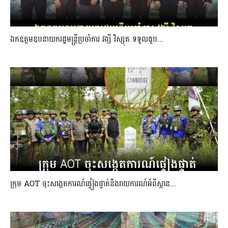
ឯកឧត្តមឧបនាយករដ្ឋមន្ត្រីប្រចាំការ វង្សី វិស្សុត ទទួលជួប...
ក្រុម AOT ចុះសង្កេតការណ៍ផ្ទៀងផ្ទាត់និងរាយការណ៍អំពីស្ថាន...