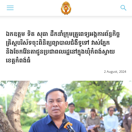
ឯកឧត្តម ទិត សុធា ដឹកនាំក្រុមគ្រូពេទ្យអង្គការព័ន្ធកិច្ច
គ្រិស្តបរិស័ទចុះពិនិត្យព្យាបាលជំងឺទូទៅ វាស់ភ្នែក
និងចែកវ៉ែនតាជូនប្រជាពលរដ្ឋនៅក្នុងឃុំកំពង់ស្វាយ
ខេត្តកំពង់ធំ
2 August, 2024