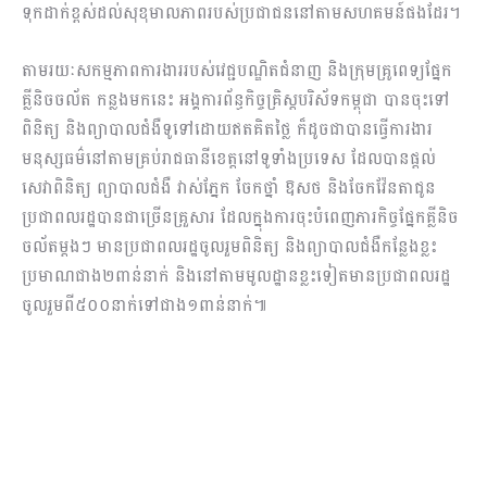
ទុកដាក់ខ្ពស់ដល់សុខុមាលភាពរបស់ប្រជាជននៅតាមសហគមន៍ផងដែរ។
តាមរយៈសកម្មភាពការងាររបស់វេជ្ជបណ្ឌិតជំនាញ និងក្រុមគ្រូពេទ្យផ្នែក
គ្លីនិចចល័ត កន្លងមកនេះ អង្គការព័ន្ធកិច្ចគ្រិស្តបរិស័ទកម្ពុជា បានចុះទៅ
ពិនិត្យ និងព្យាបាលជំងឺទូទៅដោយឥតគិតថ្លៃ ក៏ដូចជាបានធ្វើការងារ
មនុស្សធម៌នៅតាមគ្រប់រាជធានីខេត្តនៅទូទាំងប្រទេស ដែលបានផ្តល់
សេវាពិនិត្យ ព្យាបាលជំងឺ វាស់ភ្នែក ចែកថ្នាំ ឱសថ និងចែកវ៉ែនតាជូន
ប្រជាពលរដ្ឋបានជាច្រើនគ្រួសារ ដែលក្នុងការចុះបំពេញភារកិច្ចផ្នែកគ្លីនិច
ចល័តម្តងៗ មានប្រជាពលរដ្ឋចូលរួមពិនិត្យ និងព្យាបាលជំងឺកន្លែងខ្លះ
ប្រមាណជាង២ពាន់នាក់ និងនៅតាមមូលដ្ឋានខ្លះទៀតមានប្រជាពលរដ្ឋ
ចូលរួមពី៥០០នាក់ទៅជាង១ពាន់នាក់៕