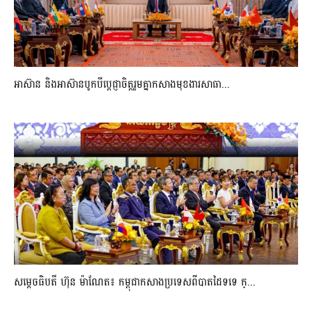
អាស៊ាន និងអាស៊ានបូកបីប្តេជ្ញាចិត្តរួមគ្នាកសាងមុខងារសាធា...
សម្ដេចធិបតី ហ៊ុន ម៉ាណែត៖ កម្ពុជាកសាងប្រទេសពីបាតដៃទទេ ក្...