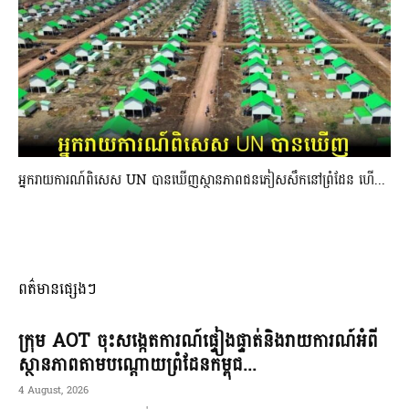
អ្នករាយការណ៍ពិសេស UN បានឃើញស្ថានភាពជនភៀសសឹកនៅព្រំដែន ហើ...
ពត៌មានផ្សេងៗ
ក្រុម AOT ចុះសង្កេតការណ៍ផ្ទៀងផ្ទាត់និងរាយការណ៍អំពី
ស្ថានភាពតាមបណ្តោយព្រំដែនកម្ពុជ...
4 August, 2026