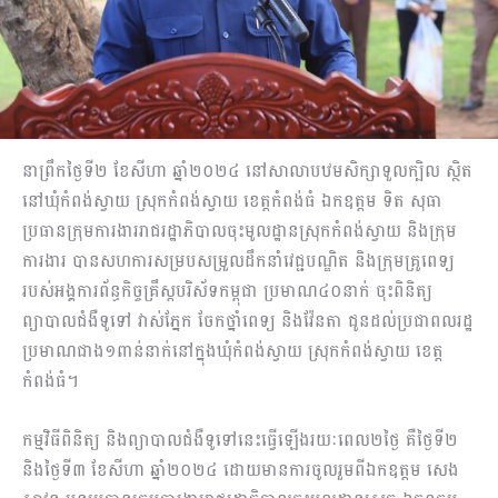
នាព្រឹកថ្ងៃទី២ ខែសីហា ឆ្នាំ២០២៤ នៅសាលាបឋមសិក្សាទួលក្បិល ស្ថិត
នៅឃុំកំពង់ស្វាយ ស្រុកកំពង់ស្វាយ ខេត្តកំពង់ធំ ឯកឧត្តម ទិត សុធា
ប្រធានក្រុមការងាររាជរដ្ឋាភិបាលចុះមូលដ្ឋានស្រុកកំពង់ស្វាយ និងក្រុម
ការងារ បានសហការសម្របសម្រួលដឹកនាំវេជ្ជបណ្ឌិត និងក្រុមគ្រូពេទ្យ
របស់អង្គការព័ន្ធកិច្ចគ្រឹស្តបរិស័ទកម្ពុជា ប្រមាណ៤០នាក់ ចុះពិនិត្យ
ព្យាបាលជំងឺទូទៅ វាស់ភ្នែក ចែកថ្នាំពេទ្យ និងវ៉ែនតា ជូនដល់ប្រជាពលរដ្ឋ
ប្រមាណជាង១ពាន់នាក់នៅក្នុងឃុំកំពង់ស្វាយ ស្រុកកំពង់ស្វាយ ខេត្ត
កំពង់ធំ។
កម្មវិធីពិនិត្យ និងព្យាបាលជំងឺទូទៅនេះធ្វើឡើងរយៈពេល២ថ្ងៃ គឺថ្ងៃទី២
និងថ្ងៃទី៣ ខែសីហា ឆ្នាំ២០២៤ ដោយមានការចូលរួមពីឯកឧត្តម សេង