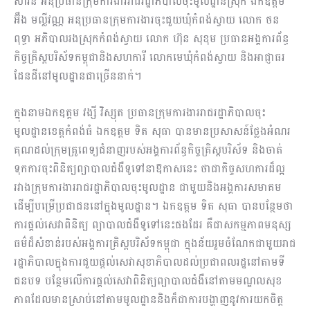
សាវន អនុប្រធានក្រុមការងាររាជរដ្ឋាភិបាលចុះមូលដ្ឋានស្រុក ឯកឧត្តម
អ៊ឹង មល្លីវណ្ណ អនុប្រធានក្រុមការងារចុះជួយឃុំកំពង់ស្វាយ លោក ថន
ពុទ្ធា អភិបាលរងស្រុកកំពង់ស្វាយ លោក ហ៊ុន សុខុម ប្រធានអង្គការព័ន្ធ
កិច្ចគ្រិស្តបរិស័ទកម្ពុជានិងសហការី លោកមេឃុំកំពង់ស្វាយ និងអាជ្ញាធរ
ដែនដីនៅមូលដ្ឋានជាច្រើននាក់។
ក្នុងនាមឯកឧត្តម វង្សី វិស្សុត ប្រធានក្រុមការងាររាជរដ្ឋាភិបាលចុះ
មូលដ្ឋានខេត្តកំពង់ធំ ឯកឧត្តម ទិត សុធា បានមានប្រសាសន៍ថ្លែងអំណរ
គុណដល់ក្រុមគ្រូពេទ្យជំនាញរបស់អង្គការព័ន្ធកិច្ចគ្រិស្តបរិស័ទ និងចាត់
ទុកការចុះពិនិត្យព្យាបាលជំងឺទូទៅនាឱកាសនេះ ថាជាកិច្ចសហការដ៏ល្អ
រវាងក្រុមការងាររាជរដ្ឋាភិបាលចុះមូលដ្ឋាន ជាមួយនិងអង្គការសមាគម
ដើម្បីបម្រើប្រជាជននៅក្នុងមូលដ្ឋាន។ ឯកឧត្តម ទិត សុធា បានបន្ថែមថា
ការផ្តល់សេវាពិនិត្យ ព្យាបាលជំងឺទូទៅនេះផងដែរ គឺជាសកម្មភាពមនុស្ស
ធម៌ដ៏សំខាន់របស់អង្គការគ្រិស្តបរិស័ទកម្ពុជា ក្នុងន័យរួមចំណែកជាមួយរាជ
រដ្ឋាភិបាលក្នុងការជួយផ្តល់សេវាសុខាភិបាលដល់ប្រជាពលរដ្ឋនៅតាមទី
ជនបទ បន្ថែមលើការផ្តល់សេវាពិនិត្យព្យាបាលជំងឺនៅតាមមណ្ឌលសុខ
ភាពដែលមានស្រាប់នៅតាមមូលដ្ឋាននិងក៏ជាការបង្ហាញនូវការយកចិត្ត