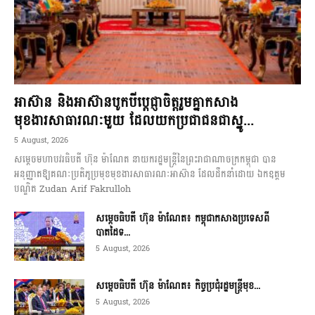
អាស៊ាន និងអាស៊ានបូកបីប្តេជ្ញាចិត្តរួមគ្នាកសាង
មុខងារសាធារណៈមួយ ដែលយកប្រជាជនជាស្នូ...
5 August, 2026
សម្តេចមហាបវរធិបតី ហ៊ុន ម៉ាណែត នាយករដ្ឋមន្ត្រីនៃព្រះរាជាណាចក្រកម្ពុជា បាន
អនុញ្ញាតឱ្យគណៈប្រតិភូប្រមុខមុខងារសាធារណៈអាស៊ាន ដែលដឹកនាំដោយ ឯកឧត្តម
បណ្ឌិត Zudan Arif Fakrulloh
សម្ដេចធិបតី ហ៊ុន ម៉ាណែត៖ កម្ពុជាកសាងប្រទេសពី
បាតដៃទ...
5 August, 2026
សម្ដេចធិបតី ហ៊ុន ម៉ាណែត៖ កិច្ចប្រជុំរដ្ឋមន្ត្រីមុខ...
5 August, 2026