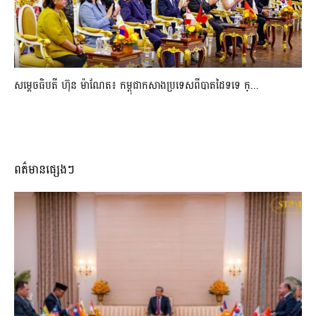
សម្ដេចធិបតី ហ៊ុន ម៉ាណែត៖ កម្ពុជាកសាងប្រទេសពីបាតដៃទទេ ក្...
ពត៌មានផ្សេងៗ