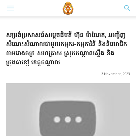
សម្រង់ប្រសាសន៍សម្តេចធិបតី ហ៊ុន ម៉ាណែត, អញ្ជើញ
សំណេះសំណាលជាមួយកម្មករ-កម្មការិនី និងនិយោជិត
តាមរោងចក្រ សហគ្រាស ស្រុកកណ្តាលស្ទឹង និង
ក្រុងតាខៅ្ម ខេត្តកណ្តាល
3 November, 2023