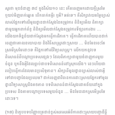
សួរថា មុខជំនាញ ៣៨ ក្នុងវិស័យ១០ នេះ កើតចេញមកដោយក្ដីស្រមៃ
ឬយប់មិញចាក់ឆ្នោត បើកចាក់គម្ពីរ ឬអី? អត់ទេ។ គឺសិក្សាវាយតម្លៃច្បាស់
លាស់ផ្អែកទៅលើមូលដ្ឋានជាក់ស្ដែងនៃតម្រូវការ ពិនិត្យមើល ពិភាក្សា
ជាមួយអ្នកពាក់ព័ន្ធ ពិនិត្យមើលជាក់ស្ដែងតម្រូវការទីផ្សារការងារ …
យើងយកទិន្នន័យជាក់​ស្ដែងមកធ្វើការវិភាគ​។ ធ្វើការវិភាគហើយបានដាក់
ចេញជាគោលនយោបាយ និងវិធីសាស្រ្តដោះស្រាយ … មិនមែនចេះតែ
ស្រមើស្រមៃនោះទេ គឺផ្អែកទៅលើវិទ្យាសាស្រ្ត។ លើកយកនូវបទ
ពិសោធន៍ពីបណ្ដាប្រទេសផ្សេងៗ ដែលពិភាក្សាជា​មួយជំនាញការមួយ
ចំនួន បូកនឹងអ្វីដែលធ្លាប់ជាបទពិសោធន៍នៅស្រុកយើង។ នេះហើយជា
របៀបធ្វើការដែលមានប្រសិទ្ធភាព។ សិក្សាពីមូលដ្ឋានច្បាស់លាស់ថាអ្វី
ទៅជាបញ្ហាដែលប្រឈម? ដាក់ចេញជាវិធានការដោះស្រាយផ្អែកទៅមូល
ដ្ឋានវិទ្យាសាស្រ្តនិងតថភាព បទពិសោធន៍ជាក់ស្ដែងជោគជ័យនៅក្នុង
ប្រទេស និងតាមបណ្ដាប្រទេសមួយចំនួន … មិនមែនដេកស្រមើស្រមៃ
នោះទេ។
(១៣) និក្ខេបបទបរិញ្ញាបត្រជាន់ខ្ពស់សរសេរអំពីការដោះស្រាយបញ្ហាដីធ្លី