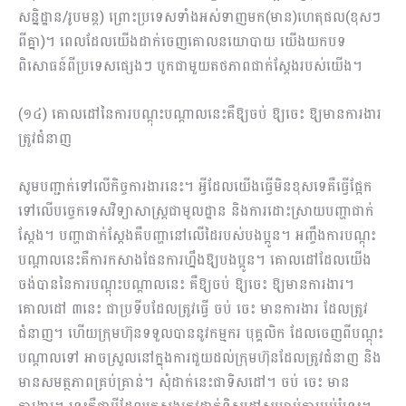
សន្និដ្ឋាន/រូបមន្ត) ព្រោះប្រទេសទាំងអស់ទាញមក(មាន)ហេតុផល(ខុសៗ
ពីគ្នា)។ ពេលដែលយើងដាក់ចេញគោលនយោបាយ យើងយកបទ
ពិសោធន៍ពីប្រ​ទេសផ្សេងៗ បូកជាមួយតថភាពជាក់ស្តែងរបស់យើង។
(១៤) គោលដៅនៃការបណ្តុះបណ្តាលនេះគឺឱ្យចប់ ឱ្យចេះ ឱ្យមានការងារ
ត្រូវជំនាញ
សូមបញ្ជាក់ទៅលើកិច្ចការងារនេះ។ អ្វីដែលយើងធ្វើមិនខុសទេគឺធ្វើផ្អែក
ទៅលើបច្ចេកទេសវិទ្យាសាស្ត្រជាមូលដ្ឋាន និងការដោះស្រាយបញ្ហាជាក់
ស្តែង។ បញ្ហាជាក់ស្តែងគឺបញ្ហានៅលើដៃរបស់បងប្អូន។ អញ្ចឹងការបណ្តុះ
បណ្ដាលនេះគឺការកសាងផែនការហ្នឹងឱ្យបងប្អូន។ គោលដៅដែលយើង
ចង់បាននៃការបណ្តុះបណ្តាលនេះ គឺឱ្យចប់ ឱ្យចេះ ឱ្យមានការងារ។
គោលដៅ ៣នេះ ជាប្រទីបដែលត្រូវធ្វើ ចប់ ចេះ មានការងារ ដែលត្រូវ
ជំនាញ។ ហើយក្រុមហ៊ុនទទួលបាននូវកម្មករ បុគ្គលិក ដែលចេញពីបណ្តុះ
បណ្តាលទៅ អាចស្រួលនៅក្នុងការជួយដល់ក្រុមហ៊ុនដែលត្រូវជំនាញ និង
មានសមត្ថភាពគ្រប់គ្រាន់។ សុំដាក់នេះជាទិសដៅ។ ចប់ ចេះ មាន