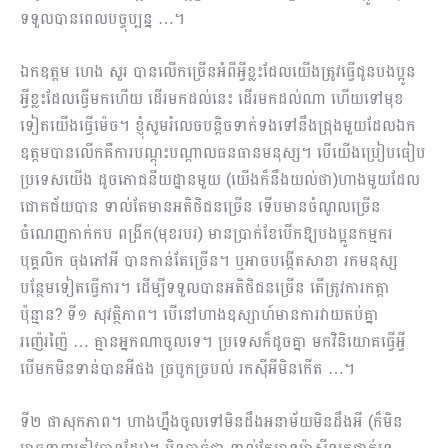
ទទួលបានពេលបច្ចុប្បន្ន …។
ឯកឧត្តម ហេង សួរ បានលើកច្រើនអំពីអ្វីខ្លះដែលយើងត្រូវធ្វើជូនបងប្អូន
អ្វីខ្លះដែលធ្វើមកហើយ ដើរមកដល់នេះ ដើរមកដល់ណា ហើយទៅមុខ
ទៀតយើងធ្វើម៉េច។ ខ្ញុំសូមរំលេចបន្ដិចទាក់ទងទៅនឹង​ជ្រុង​​មួយដែលឯក
ឧត្តមបានលើកគឺការបណ្ដុះបណ្ដាលធនធានមនុស្ស។ បើយើងប្រៀបធៀប
ប្រទេសយើង ដូចភោជនីយដ្ឋានមួយ (យើងក៏នឹងយល់ថា)ហាងមួយដែល
ជោគជ័យបាន ទាល់តែមានអតិថិជនច្រើន ទើបមានចំណូលច្រើន
ចំណេញកាក់កប ពង្រីក(មុខរបរ) មានប្រាក់ខែបើកឱ្យបងប្អូនកម្មករ
បុគ្គលិក ចុងភៅអី បានកាន់តែច្រើន។ ឬអាចបង្កើតសាខា រកមនុស្ស
បន្ថែមទៀតធ្វើការ។ ដើម្បីទទួលបានអតិថិជនច្រើន តើត្រូវការ​កត្ដា
ប៉ុន្មាន? ទី១ សុវត្ថិភាព។ បើនៅហាងឧស្សាហ៍មានការវាយតប់គ្នា
រញ៉េរញ៉ៃ … គ្មានអ្នកណាចូលទេ។ ប្រទេសក៏ដូចគ្នា មកវិនិយោគធ្វើអ្វី
បើមកមិនទាន់បានអីផង ច្របូកច្របល់ រកស៊ីអីមិនកើត …។
ទី២ ផាសុកភាព។ ហាងហ្នឹងចូលទៅមិនដឹងអនាម័យមិនដឹងអី (ក៏មិន