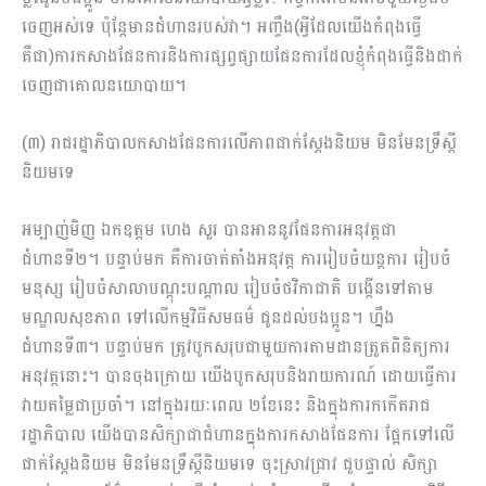
ចេញអស់ទេ ប៉ុន្តែមានជំហានរបស់វា។ អញ្ចឹង(អ្វីដែលយើងកំពុងធ្វើ
គឺជា)ការកសាងផែនការនិងការផ្សព្វផ្សាយផែនការដែលខ្ញុំកំពុងធ្វើនិងដាក់
ចេញជាគោលនយោ​បាយ។
(៣) រាជរដ្ឋាភិបាលកសាងផែនការលើភាពជាក់ស្តែងនិយម មិនមែនទ្រឹស្តី
និយមទេ
អម្បាញ់មិញ ឯកឧត្តម ហេង សួរ​ បានអាននូវផែនការអនុវត្តជា
ជំហានទី២។ បន្ទាប់មក​ គឺការចាត់តាំងអនុវត្ត ការរៀបចំយន្ដការ រៀបចំ​
មនុស្ស រៀបចំសាលាបណ្ដុះបណ្ដាល រៀបចំថវិកាជាតិ បង្កើនទៅតាម
មណ្ឌលសុខភាព ទៅលើកម្មវិធីសមធម៌ ជូនដល់បងប្អូន។ ហ្នឹង
ជំហានទី៣។ បន្ទាប់មក ត្រូវបូកសរុបជាមួយការតាមដានត្រួតពិនិត្យការ
អនុវត្តនោះ។ បានចុងក្រោយ យើងបូកសរុបនិងរាយការណ៍ ដោយធ្វើការ
វាយតម្លៃជាប្រចាំ។ នៅក្នុងរយៈពេល ២ខែនេះ និងក្នុងការកកើតរាជ
រដ្ឋាភិបាល យើងបានសិក្សាជាជំហានក្នុងការកសាងផែនការ ផ្អែកទៅលើ
ជាក់ស្ដែងនិយម មិនមែនទ្រឹស្ដីនិយមទេ ចុះស្រាវ​ជ្រាវ ជួបផ្ទាល់ សិក្សា