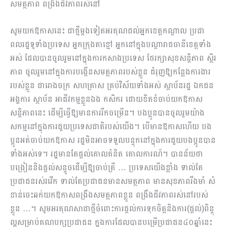
សមត្ថភាព ពង្រឹងជីវភាពរស់នៅ
សូមយកឱកាសនេះ ជាថ្មីម្ដងទៀតអរគុណដល់អ្នកខេត្តកណ្ដាល ប្រជា
ពលរដ្ឋទូទាំងប្រទេស អ្នកក្រុងតាខ្មៅ អ្នកនៅក្នុងបណ្ដារាជធានីខេត្តទាំង
អស់ ដែលបានចូលរួមនៅក្នុងការកសាងប្រទេស ថែរក្សាសុខសន្ដិភាព ស្ថិរ
ភាព ចូលរួមនៅក្នុងការបង្កើនសមត្ថភាពរបស់ខ្លួន ជំរុញឱ្យកន្លែងការងារ
របស់ខ្លួន ជារោងចក្រ សហគ្រាស គ្រប់វិស័យទាំងអស់ ស្ថាប័នរដ្ឋ ឯកជន
អង្គការ ស្ថាប័ន អាជីវកម្មខ្លួនឯង កសិករ ដោយខិតខំចាប់យកឱកាស
សន្ដិភាពនេះ ដើម្បីធ្វើឱ្យមានការរីកចម្រើន។ បងប្អូនបានចូលរួមយ៉ាង
សកម្មនៅក្នុងការជួយប្រទេសជាតិរបស់យើង។ បើមានឱកាសហើយ បង
ប្អូនអត់ចាប់យកឱកាស រដ្ឋមិនអាចទទួលបន្ទុកនៅក្នុងការជួយបងប្អូនបាន
ទាំងអស់ទេ។ រដ្ឋមានតែផ្ដល់គោលគំនិត គោលការណ៍។ បានន័យថា
បង្រៀននិងផ្ដល់សន្ទូចដើម្បីឱ្យចាប់ត្រី … ប្រទេសយើងខ្លាំង ទាល់តែ
ប្រជាជនរស់រវើក ទាល់តែប្រជាជនមានសមត្ថភាព មានសុខភាពរឹងមាំ សំ​
ខាន់ចេះឆក់យកឱកាសពង្រឹងសមត្ថភាពខ្លួន ពង្រឹងជីវភាពរស់នៅរបស់
ខ្លួន …។ សូមអរគុណសាជាថ្មីចំពោះការផ្ដល់ការទុកចិត្តនិងការ(ផ្ដល់)ពិន្ទុ
ល្អសម្រាប់គណបក្សប្រជាជន ក្នុងការដែលបានបម្រើប្រជាជន៤០ឆ្នាំនេះ