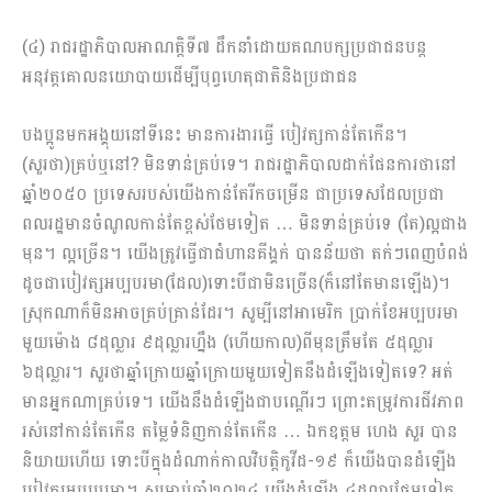
(៤) រាជរដ្ឋាភិបាលអាណត្តិទី៧ ដឹកនាំដោយគណបក្សប្រជាជន​បន្ត
អនុវត្តគោលនយោបាយដើម្បីបុព្វហេតុជាតិនិងប្រជាជន
បងប្អូនមកអង្គុយនៅទីនេះ មានការងារធ្វើ បៀវត្សកាន់តែកើន។
(សួរថា)គ្រប់ឬនៅ? មិនទាន់គ្រប់ទេ។ រាជរដ្ឋាភិបាលដាក់ផែនការថានៅ
ឆ្នាំ២០៥០​ ប្រទេសរបស់យើងកាន់តែរីកចម្រើន ជាប្រទេសដែលប្រជា
ពលរដ្ឋមានចំ​ណូលកាន់តែខ្ពស់ថែមទៀត … មិនទាន់គ្រប់ទេ (តែ)ល្អជាង
មុន។ ល្អច្រើន។ យើងត្រូវធ្វើជាជំហានគីង្គក់ បានន័យថា តក់ៗពេញបំពង់
ដូចជាបៀវត្សអប្បបរមា(ដែល)ទោះបីជាមិនច្រើន(ក៏នៅតែមានឡើង)។
ស្រុកណាក៏មិនអាចគ្រប់គ្រាន់ដែរ។ សូម្បីនៅអាមេរិក ប្រាក់ខែអប្បបរមា
មួយម៉ោង ៨ដុល្លារ ៩ដុល្លារហ្នឹង​ (ហើយកាល)ពីមុនត្រឹមតែ ៥ដុល្លារ
៦ដុល្លារ។ សួរថា​ឆ្នាំក្រោយឆ្នាំក្រោយមួយទៀតនឹងដំឡើងទៀតទេ? អត់
មានអ្នកណាគ្រប់ទេ។ យើងនឹងដំឡើងជាបណ្ដើរៗ ព្រោះតម្រូវការជីវភាព
រស់នៅកាន់តែកើន តម្លៃទំនិញកាន់តែកើន … ឯកឧត្តម ហេង សួរ បាន
និយាយហើយ ទោះបីក្នុងដំណាក់កាលវិបត្តិកូវីដ-១៩ ក៏យើងបានដំឡើង
បៀវត្សអប្បបរមា។ សម្រាប់ឆ្នាំ២០២៤ យើងដំឡើង ៤ដុល្លារថែមទៀត