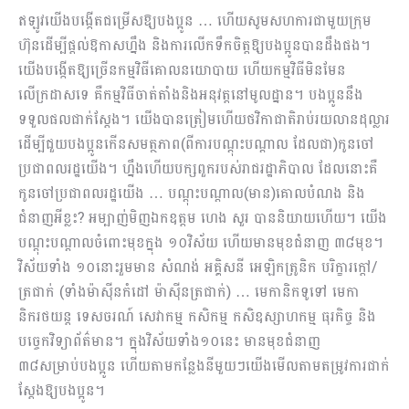
ឥឡូវយើងបង្កើតជម្រើសឱ្យបងប្អូន … ហើយសូមសហការជាមួយក្រុម
ហ៊ុនដើម្បីផ្ដល់ឱកាសហ្នឹង និងការលើកទឹកចិត្តឱ្យបងប្អូនបានដឹងផង។
យើងបង្កើតឱ្យច្រើនកម្មវិធីគោលនយោបាយ ហើយកម្មវិធីមិនមែន
លើក្រដាសទេ គឺកម្មវិធីចាត់តាំងនិងអនុវត្តនៅមូលដ្នាន។ បងប្អូននឹង
ទទួលផលជាក់ស្ដែង។ យើងបានត្រៀមហើយថវិកាជាតិរាប់រយលានដុល្លារ
ដើម្បីជួយបងប្អូនកើនសមត្ថភាព(ពីការបណ្ដុះបណ្ដាល ដែលជា)កូនចៅ
ប្រជាពលរដ្ឋយើង​។ ហ្នឹងហើយបក្សពួករបស់រាជរដ្ឋាភិបាល ដែលនោះគឺ
កូនចៅប្រជាពលរដ្ឋយើង … បណ្ដុះបណ្ដាល(មាន)គោលបំណង និង
ជំនាញអីខ្លះ? អម្បាញ់មិញឯកឧត្ដម ហេង សួរ បាននិយាយហើយ។ យើង
បណ្ដុះបណ្ដាលចំពោះមុខក្នុង ១០វិស័យ ហើយមានមុខជំនាញ ៣៨មុខ។
វិស័យទាំង ១០នោះរួមមាន សំណង់ អគ្គិសនី អេឡិកត្រូនិក បរិក្ខារក្ដៅ/
ត្រជាក់ (ទាំងម៉ាស៊ីនកំដៅ ម៉ាស៊ីនត្រជាក់) … មេកានិកទូទៅ មេកា
និករថយន្ត ទេសចរណ៍ សេវាកម្ម កសិកម្ម កសិឧស្សាហកម្ម ធុរកិច្ច និង
បច្ចេកវិទ្យាព័ត៌មាន។ ក្នុងវិស័យទាំង១០នេះ មានមុខជំនាញ
៣៨សម្រាប់បងប្អូន ហើយតាមកន្លែងនីមួយៗយើងមើលតាមតម្រូវការជាក់
ស្ដែងឱ្យបងប្អូន។