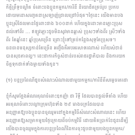
កិត្តិព្រឹទ្ធបណ្ឌិត ចំពោះបងប្អូនកម្មករ/ការិនី និយោជិតគ្រប់រូប ប្រកប
ដោយមនោសញ្ចេតនាស្រឡាញ់ជ្រាលជ្រៅបំផុត។ថ្ងៃនេះ យើងមានបង
ប្អូនស្រីដែលមានផ្ទៃពោះជាង ៦០០នាក់ ហើយក្នុងនោះមានភ្លោះប្រុស
ដល់ទៅពីរ … ឥឡូវភ្លោះដូចមិនសូវមានឆ្លាស់ ប្រុសៗទាំងពីរ ស្រីៗទាំង
ពីរ តែឆ្នាំនេះ ឆ្នាំប្រុសច្រើន​ ព្រោះខ្ញុំទៅគ្រប់កន្លែងសុទ្ធតែប្រុសទ។
ធនធានមនុស្សកាន់តែច្រើន អញ្ចឹងគឺអបអរសាទរណាស់ ហើយសំខាន់
បានសុខភាពល្អ។ នេះជាការកិច្ចសំខាន់របស់រាជរដ្ឋាភិបាល និងការយក
ចិត្តទុកដាក់ទាំងម្ដាយទាំងកូន។
(១) បន្តប្រពៃណីជួបសំណេះសំណាលជាមួយកម្មករ/ការិនីពីសម្ដេចតេជោ
ខ្ញុំក៏សូមថ្លែងអំណរគុណចំពោះឧកញ៉ា ជា រិទ្ធី ដែលបានផ្ដល់ទីតាំង ហើយ
អរគុណចំពោះបណ្ដាក្រុមហ៊ុនទាំង ២៩ រោងចក្រដែលបាន
អនុញ្ញាតឱ្យបងប្អូនបានចូលរួមនៅក្នុងកម្មវិធីសំណេះសំណាលនេះ ហើយ
អនុញ្ញាតឱ្យសម្រាកមួយថ្ងៃក្រោយពីចប់កម្មវិធី ដោយគិតប្រាក់ខែជូនដើម្បី
យើងបានចូលរួមក្នុងការបន្តប្រពៃណីនៃការចុះជួបជាមួយបងប្អូនកម្មករ/