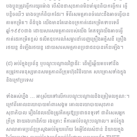
​បងប្អូនត្រូវធ្វើការយូរម៉ោង បើសិនជាសុខភាពមិនមាំមួនពិបាកធ្វើការ ធ្វើ
បន្តិចឈឺៗ រោងចក្រក៏ពិបាកដែរ។ ទីពីរសមត្ថភាពចំណេះដឹងអាចធ្វើបាន
តាមកម្រិត។ ពីដំបូង យើងមានតែរោងចក្រកាត់ដេរកម្រិតទាបទេពី
ឆ្នាំ១៩៩០ជាង ដោយសារសមត្ថភាពរបស់យើង តែឥឡូវយើងអាចធ្វើ
កាត់ដេរកម្រិតខ្ពស់ ផលិតឧបករណ៍សម្ភារនាំចេញគ្រឿងអគ្គិសនី គ្រឿង
រថយន្ត ដំឡើងរថយន្ត ដោយសារសមត្ថភាពប្រជាជនបានកើនឡើង។
(៨) អប់រំក្នុងប្រព័ន្ធ ឬបណ្ដុះបណ្ដាលវិជ្ជាជីវៈ ដើម្បីឆ្លើយតបទៅនឹង
តម្រូវការមនុស្សមានសមត្ថភាពពីក្រុមហ៊ុនវិនិយោគ សហគ្រាសទាំងក្នុង
និងក្រៅប្រទេស
ទាំងអស់ហ្នឹង … អាស្រ័យទៅលើការបណ្ដុះបណ្ដាលនិងត្រៀមលក្ខណៈ។
ក្រៅពីគោលនយោបាយគាំពារសង្គម គោលនយោបាយសុខភាព
សុខាភិបាល រឿងដែលយើងត្រូវគិតគូរឱ្យប្រជាជនទូទៅ ជាពិសេសអ្នក
ក្រីក្រ ងាយរងហានិភ័យ រងគ្រោះ គឺការអប់រំបណ្ដុះបណ្ដាល។ អប់រំក្នុង
សាលាតាមប្រព័ន្ធក្រសួងអប់រំមួយហើយ តែអ្វីដែលសំខាន់ និយាយក្នុង