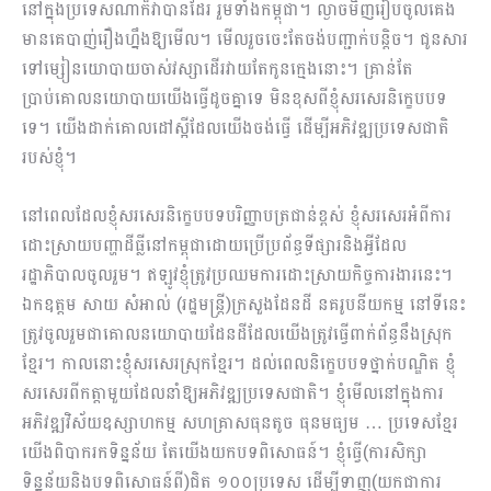
នៅក្នុងប្រទេសណាក៏វាបានដែរ រួមទាំងកម្ពុជា។ ល្ងាចមិញរៀបចូលគេង
មានគេបាញ់រឿងហ្នឹងឱ្យមើល។ មើលរួចចេះតែចង់បញ្ជាក់បន្តិច។ ជូនសារ
ទៅម្សៀនយោ​បាយចាស់វស្សាដើរវាយតែកូនក្មេង​នោះ។ គ្រាន់តែ
ប្រាប់គោលនយោបាយយើងធ្វើដូចគ្នាទេ​ មិនខុសពីខ្ញុំសរសេរនិក្ខេបបទ
ទេ។ យើងដាក់គោលដៅស្អីដែលយើងចង់ធ្វើ ដើម្បីអភិវឌ្ឍប្រទេសជាតិ
របស់ខ្ញុំ។
នៅពេលដែលខ្ញុំសរសេរនិក្ខេបបទបរិញ្ញាបត្រជាន់ខ្ពស់ ខ្ញុំសរសេរអំពីការ
ដោះស្រាយបញ្ហាដីធ្លីនៅកម្ពុជាដោយប្រើប្រព័ន្ធទីផ្សារនិងអ្វីដែល
រដ្ឋាភិបាលចូលរួម។ ឥឡូវខ្ញុំត្រូវប្រឈមការដោះស្រាយកិច្ចការងារនេះ។
ឯកឧត្តម សាយ សំអាល់ (រដ្ឋមន្ត្រី)ក្រសួងដែនដី នគរូបនីយកម្ម នៅទីនេះ
ត្រូវចូលរួមជាគោលនយោបាយដែនដីដែលយើងត្រូវធ្វើ​ពាក់ព័ន្ធនឹងស្រុក
ខ្មែរ។ កាលនោះខ្ញុំសរសេរស្រុកខ្មែរ។ ដល់ពេលនិក្ខេបបទថ្នាក់បណ្ឌិត ខ្ញុំ
សរសេរពីកត្តាមួយដែលនាំឱ្យអភិវឌ្ឍប្រទេសជាតិ។ ខ្ញុំមើលនៅក្នុងការ
អភិវឌ្ឍវិស័យឧស្សាហកម្ម សហគ្រាសធុនតូច ធុនមធ្យម … ប្រទេសខ្មែរ
យើងពិបាករកទិន្នន័យ តែយើងយកបទពិសោធន៍។ ខ្ញុំធ្វើ(ការសិក្សា
ទិន្នន័យនិងបទពិសោធន៍ពី)ជិត ១០០ប្រទេស ដើម្បីទាញ(យកជាការ