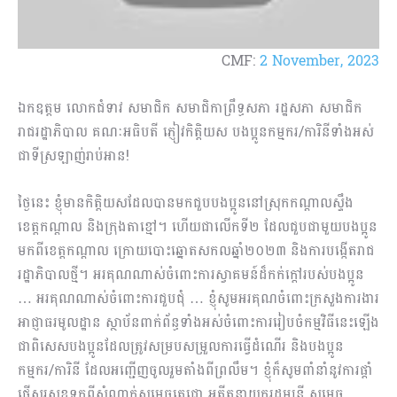
CMF:
2 November, 2023
ឯកឧត្តម លោកជំទាវ សមាជិក សមាជិកាព្រឹទ្ធសភា រដ្ឋសភា សមាជិក
រាជរដ្ឋាភិបាល គណៈអធិបតី ភ្ញៀវកិត្តិយស បងប្អូនកម្មករ/ការិនីទាំងអស់​
ជាទីស្រឡាញ់រាប់អាន!
ថ្ងៃនេះ ខ្ញុំមានកិត្តិយសដែលបានមកជួបបងប្អូននៅស្រុកកណ្ដាលស្ទឹង
ខេត្តកណ្ដាល និងក្រុងតាខ្មៅ។ ហើយជាលើកទី២ ដែលជួបជាមួយបងប្អូន
មកពីខេត្តកណ្ដាល ក្រោយបោះឆ្នោតសកលឆ្នាំ២០២៣ និងការបង្កើតរាជ
រដ្ឋាភិបាលថ្មី។ អរគុណណាស់ចំពោះការស្វាគមន៍ដ៏កក់ក្ដៅរបស់បងប្អូន
… អរគុណណាស់ចំពោះការជួបជុំ … ខ្ញុំសូមអរគុណចំពោះក្រសួងការងារ
អាជ្ញាធរមូលដ្ឋាន​ ស្ថាប័នពាក់ព័ន្ធទាំងអស់ចំពោះការរៀបចំកម្មវិធីនេះឡើង
ជាពិសេសបងប្អូនដែលត្រូវសម្របសម្រួលការធ្វើដំណើរ និងបងប្អូន
កម្មករ/ការិនី ដែលអញ្ជើញចូលរួមតាំងពីព្រលឹម។ ខ្ញុំក៏សូមពាំនាំនូវការផ្ដាំ
ផ្ញើសួរសុខទុក្ខពីសំណាក់សម្ដេចតេជោ អតីតនាយករដ្ឋមន្រ្តី សម្ដេច