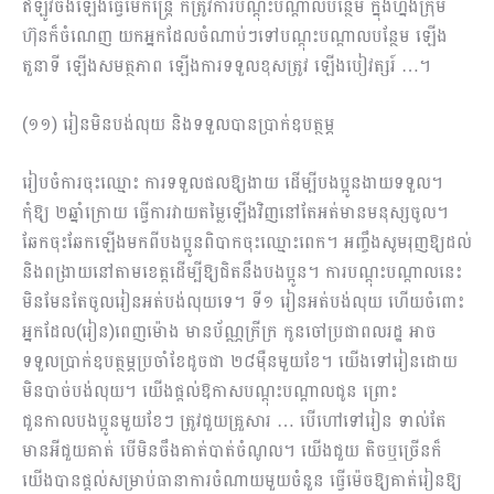
ឥឡូវចង់ឡើងធ្វើមេកន្ត្រៃ ក៏ត្រូវការបណ្តុះបណ្តាលបន្ថែម ក្នុងហ្នឹងក្រុម
ហ៊ុនក៏ចំណេញ យកអ្នកដែលចំណាប់ៗទៅបណ្តុះបណ្តាលបន្ថែម ឡើង
តួនាទី ឡើងសមត្ថភាព ឡើងការទទួលខុសត្រូវ ឡើងបៀវត្សរ៍ …។
(១១) រៀនមិនបង់លុយ និងទទួលបានប្រាក់ឧបត្ថម្ភ
រៀបចំការចុះឈ្មោះ ការទទួលផលឱ្យងាយ ដើម្បីបងប្អូនងាយទទួល។
កុំឱ្យ ២ឆ្នាំក្រោយ ធ្វើការវាយតម្លៃឡើងវិញនៅតែអត់មានមនុស្សចូល។
ឆែកចុះឆែកឡើងមកពីបងប្អូនពិបាកចុះឈ្មោះពេក។ អញ្ចឹងសូមរុញឱ្យដល់
និងពង្រាយនៅតាមខេត្តដើម្បីឱ្យជិតនឹងបងប្អូន។ ការបណ្តុះបណ្តាលនេះ
មិនមែនតែចូលរៀនអត់បង់លុយទេ។ ទី១ រៀនអត់បង់លុយ ហើយចំពោះ
អ្នកដែល(រៀន)ពេញម៉ោង មានប័ណ្ណក្រីក្រ កូនចៅប្រជាពលរដ្ឋ អាច
ទទួលប្រាក់ឧបត្ថម្ភប្រចាំខែដូចជា ២៨ម៉ឺនមួយខែ។ យើងទៅរៀនដោយ
មិនបាច់បង់លុយ។ យើងផ្តល់ឱកាស​បណ្តុះបណ្តាលជូន ព្រោះ
ជួនកាលបងប្អូនមួយខែៗ ត្រូវជួយគ្រួសារ … បើហៅទៅរៀន ទាល់តែ
មានអីជួយគាត់ បើមិនចឹងគាត់បាត់ចំណូល។ យើងជួយ តិចឬច្រើនក៏
យើងបានផ្ដល់សម្រាប់ធានាការចំណាយមួយចំនួន ធ្វើម៉េចឱ្យគាត់រៀនឱ្យ