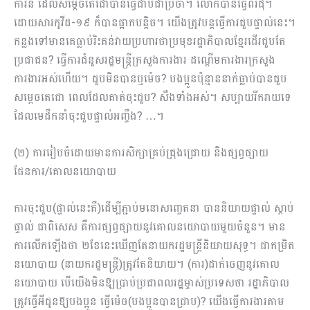
ការិនី ដែលសម្ដេចតេជោបានធ្វើជាប់ជាប្រចាំ។ លោកបានធ្វើពីរជុំ។
ដោយសារកូវីដ​-១៩ ក៏បានផ្អាកបន្ដិច។ យើងត្រូវបន្តធើ្វការជួបផ្ទាល់នេះ។
កន្លងទៅមានគេធ្លាប់រិះគន់វាយប្រហារថាប្រមុខរដ្ឋាភិបាលខ្មែរដើរជួបតែ
ប្រជាជន? ធ្វើការជំនួសរដ្ឋមន្រ្តីក្រសួងការងារ ដណ្ដើមការងារក្រសួង
ការងារអស់ហើយ។ ជួបមិនបានឬម៉េច? បងប្អូនប៉ុន្មាននាក់ធ្លាប់បានជួប
សម្ដេចតេជោ ពេលដែលគាត់ចុះជួប? សឹងទាំងអស់។ សប្បាយរីករាយទេ
ដែលមេដឹកនាំចុះជួបផ្ទាល់អញ្ចឹង? …។
(២) ការរៀបចំដោយមានការសិក្សាគ្រប់ជ្រុងជ្រោយ និងផ្សព្វផ្សាយ
ផែនការ/គោលនយោបាយ
ការចុះជួប(ផ្ទាល់នេះគឺ)ដើម្បីភ្ជាប់មនោសញ្ចេតនា បាននិយាយផ្ទាល់ ស្ដាប់
ផ្ទាល់ ជាពិសេស គឺការផ្សព្វផ្សាយនូវគោលនយោបាយមួយចំនួន។ មាន
ការលើកឡើងថា ២ខែនេះឃើញតែនាយករដ្ឋមន្រ្តីនិយាយសុទ្ធ។ ជាកម្រិត
នយោបាយ (នាយករដ្ឋមន្ត្រី)ត្រូវតែនិយាយ។ (ការ)ដាក់ចេញនូវគោល
នយោបាយ បើយើងមិនឱ្យប្រាប់ប្រ​ជា​ពលរដ្ឋម្ចាស់ប្រទេសថា រដ្ឋាភិបាល
ត្រូវធ្វើអីជូនឱ្យបងប្អូន ធ្វើម៉េច(បងប្អូនបានជ្រាប)? យើងធ្វើការងារតាម