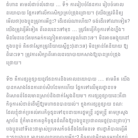
ជំហាន តាមលំដាប់លំដោយ​ … ទី១ ការរៀបចំផែនការ រៀបចំគោល
នយោបាយ ផ្អែកទៅលើការសិក្សាគ្រប់ជ្រុងជ្រោយ។ (យើងត្រូវពិនិត្យ
មើលថា)បងប្អូនត្រូវការអីខ្លះ? ដើរដល់ណាហើយ? ចង់ដើរទៅណាទៀត?
យើងត្រូវធ្វើអីទៀត ពីពេលនេះទៅមុខ … ត្រូវតែធ្វើកិច្ចការទាំងហ្នឹង។
មិនមែនចេះតែមកឆក់កណ្ដៀតតាមអារម្មណ៍នោះទេ។ មិនអាចអង្គុយនៅ
ក្នុងបន្ទប់ គិតថាស្អែកត្រូវនិយាយស្អីខ្លះ(នោះទេ) មិនគ្រាន់តែនិយាយ ឱ្យ​
ពិរោះទេ។ ត្រូវការសិក្សាពីគោលនយោបាយកសាងឱ្យបានគ្រប់ជ្រុង
ជ្រោយ។
ទី២ គឺការផ្សព្វផ្សាយនូវផែនការនិងគោលនយោបាយ …. តាមពិត យើង
បានកសាងផែនការរាប់សិបខែមកហើយ ផ្អែកទៅលើមូលដ្ឋានបទ
ពិសោធន៍ដែលមានស្រាប់និងជាក់ស្ដែងនិយម។ ការផ្សព្វផ្សាយនេះគឺជា
កិច្ចការសំខាន់ដើម្បីឱ្យមហាជនបានយល់។ ក្នុងការផ្សព្វផ្សាយ ខណៈ
ដែលខ្ញុំដាក់ប្រគល់ភារកិច្ចជូនទៅឧបនា​យករដ្ឋមន្រ្តី រដ្ឋមន្រ្តី តាមក្រសួង
ស្ថាប័ន ខ្ញុំក៏មានកាតព្វកិច្ចជូនដំណឹងឱ្យបងប្អូនប្រជាពលរដ្ឋ(បានជ្រាប)។
បងប្អូននៅទីនេះជាម្ចាស់ប្រទេសក៏ចង់ដឹងដែរមែនទេ ថារដ្ឋាភិបាលធ្វើអី
ខ្លះជូនបងប្អូន មានគោលនយោបាយអ្វីខ្លះ? កិច្ចការវាមិនអាចមួយថ្ងៃជប់