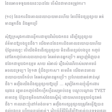
ដែលអាចទទួលផលនេះបានដែរ បើសិនជាមានតម្រូវការ។
(១០) ផែនការនិងគោលនយោបាយមានហើយ​ តែបើមិនផ្សព្វផ្សាយ អត់
មានអ្នកដឹង និងអ្នកប្រើ
សុំឱ្យក្រសួងការងារធ្វើការជាមួយវិស័យឯកជន ដើម្បីផ្សព្វផ្សាយ
ព័ត៌មានឱ្យបងប្អូនដឹង។ យើងមានផែនការនិងគោលនយោបាយហើយ
ប៉ុន្តែពេលខ្លះ បើយើងមិនដើរផ្សព្វផ្សាយ មិនដើរពន្យល់បងប្អូន កញ្ចប់
នៅតែកញ្ចប់គោលនយោបាយ តែអត់មានអ្នកប្រើ។ អម្បាញ់មិញបាន
ជជែកជាមួយឯកឧត្តម សាយ សំអាល់ រឿងសំណើរបស់សមាគមន៍
អចលនទ្រព្យ។ ថ្ងៃ១៣ ខ្ញុំនឹងប្រកាស។ តាមពិត យើងមានគោល
នយោបាយបើកចំហ តែអត់សូវមានអ្នកប្រើ។​ ប្រហែលជាអត់ទាន់សូវ
ដឹង។ អញ្ចឹងយើងនឹងផ្សព្វផ្សាយឱ្យប្រើ … សូម្បីតែកាលខ្ញុំធ្វើការងារ
យុវជន រដ្ឋមានកញ្ចប់ថវិកាហ្វឹកហ្វឺនសម្រាប់ខេត្ត បណ្តុះបណ្តាល TVET
តាមខេត្ត ប៉ុន្តែខេត្តតិចណាស់ដែលស្នើសុំ ដោយសារខេត្តមួយចំនួនអត់
ដឹង។ កាល​នោះខ្ញុំនៅកំពង់ចាម។ អញ្ចឹងការផ្សព្វផ្សាយត្រូវតែធ្វើឱ្យបាន
ដល់បងប្អូន ហើយពន្យល់គាត់។ រៀបចំនីតិវិធីដើម្បីឱ្យគាត់បានទទួលផល