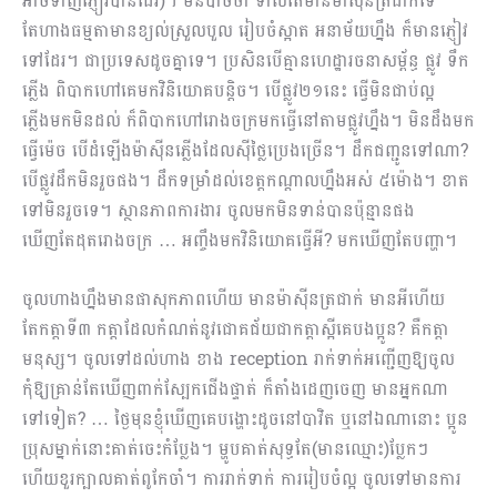
អាចទាញភ្ញៀវបានដែរ)។ មិនបាច់ថា ទាល់តែមានម៉ាស៊ីនត្រជាក់ទេ
តែហាងធម្មតាមានខ្យល់ស្រួលបួល រៀបចំ​ស្អាត អនាម័យ​ហ្នឹង ក៏មានភ្ញៀវ
ទៅដែរ។ ជាប្រទេសដូចគ្នាទេ។ ប្រសិនបើគ្មានហេដ្ឋារចនាសម្ព័ន្ធ ផ្លូវ ទឹក
ភ្លើង ពិបាកហៅគេមកវិនិយោគបន្ដិច។ បើផ្លូវ២១នេះ ធ្វើមិនជាប់ល្អ
ភ្លើងមកមិនដល់ ក៏ពិបាកហៅរោងចក្រមកធ្វើនៅតាមផ្លូវហ្នឹង។​ មិន​ដឹងមក
ធ្វើម៉េច បើដំឡើងម៉ាស៊ីនភ្លើងដែលស៊ីថ្លៃប្រេងច្រើន។ ដឹកជញ្ជូនទៅណា?
បើផ្លូវដឹកមិនរួចផង។ ដឹកទម្រាំដល់ខេត្តកណ្ដាលហ្នឹងអស់ ៥ម៉ោង។ ខាត
ទៅមិនរួចទេ។ ស្ថានភាពការងារ​ ចូលមកមិនទាន់បានប៉ុន្មានផង
ឃើញតែដុតរោងចក្រ … អញ្ចឹងមកវិនិយោគធ្វើអី? មកឃើញតែបញ្ហា។
ចូលហាងហ្នឹងមានផាសុកភាពហើយ មានម៉ាស៊ីន​ត្រជាក់ មានអីហើយ​
តែកត្ដាទី៣ កត្ដាដែលកំណត់នូវជោគជ័យជាកត្ដាស្អីគេបងប្អូន? គឺកត្ដា
មនុស្ស។ ចូលទៅដល់ហាង ខាង reception រាក់ទាក់អញ្ជើញឱ្យចូល
កុំឱ្យគ្រាន់តែឃើញពាក់ស្បែកជើងផ្ទាត់ ក៏តាំងដេញចេញ មានអ្នកណា
ទៅទៀត? … ថ្ងៃមុនខ្ញុំឃើញគេបង្ហោះដូចនៅបាវិត ឬនៅឯណានោះ ប្អូន
ប្រុសម្នាក់នោះគាត់ចេះកំប្លែង។ ម្ហូបគាត់សុទ្ធតែ(មានឈ្មោះ)ប្លែកៗ
ហើយខួរក្បាលគាត់ពូកែចាំ។ ការរាក់ទាក់ ការរៀបចំល្អ ចូលទៅមានការ