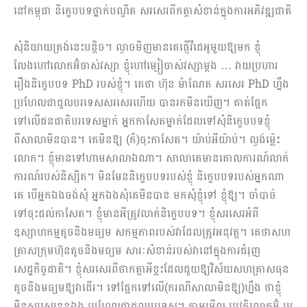
នៅកម្ពុជា និក្ខេបបទថ្នាក់បណ្ឌិត សរសេរពីកត្តាសំខាន់ក្នុងការអភិវឌ្ឍជាតិ
សុំនិយាយត្រង់នេះបន្តិច។ ល្ងាចមិញមានគេផ្ញើវីដេអូមួយឱ្យមក ខ្ញុំ
លែងហៅលោកអ៊ំចាស់វស្សា ខ្ញុំហៅម្សៀចាស់វស្សាម្តង … វាយប្រហារ
រឿងនិក្ខេបបទ PhD របស់ខ្ញុំ។ គេថា ហ៊ុន ម៉ាណែត សរសេរ PhD ហ្នឹង
ប្រហែលជាជួលបរទេសសរសេរហើយ បានរកមិនឃើញ។ គាត់ផ្អែក
ទៅលើជនជាតិបរទេសម្នាក់ អ្នកកាសែតម្នាក់ដែលទៅសុំនិក្ខេបបទខ្ញុំ
ពីសាលាមិនបាន។ គេមិនឱ្យ (ក៏)ចុះកាសែត។ យ៉ាប់អីយ៉ាប់។ ល្ងង់ម៉្លេះ
លោក។ ខ្ញុំមានទៅហាមសាលាឯណា។ សាលាគេមានគោលការណ៍លាក់
ការណ៍របស់និស្សិត។ មិនមែននិក្ខេបបទរបស់ខ្ញុំ និក្ខេបបទរបស់អ្នកណា
គេ បើអ្នកឯងចង់សុំ អ្នកឯងសុំគេមិនបាន មកសុំខ្ញុំទៅ ខ្ញុំឱ្យ។ ចាំបាច់
ទៅចុះដល់កាសែត។ ខ្ញុំមានអីត្រូវលាក់និក្ខេបបទ។ ខ្ញុំសរសេរអំពី
ឧស្សាហកម្មតូចនិងមធ្យម សកម្មភាពរបស់វាដែលត្រូវអនុវត្ត។ គេថាសហ
គ្រាសក្រុមហ៊ុនតូចនិងមធ្យម សារៈសំខាន់របស់វានៅក្នុងការជំរុញ
សេដ្ឋកិច្ចជាតិ។ ខ្ញុំសរសេរពីថាកត្តាអីខ្លះដែលជួយឱ្យវិស័យសហគ្រាសធុន
តូចនិងមធ្យមឱ្យវាដើរ។ ទៅផ្អែកទៅលើ(ករណីសា​លា​មិនឱ្យ)ហ្នឹង ថាខ្ញុំ
មិនសរសេរខ្លួនឯង ប្រហែលជាជួលបរទេស។ តាមមើល ប្រវត្តិលោកអ៊ំ ប្រ​