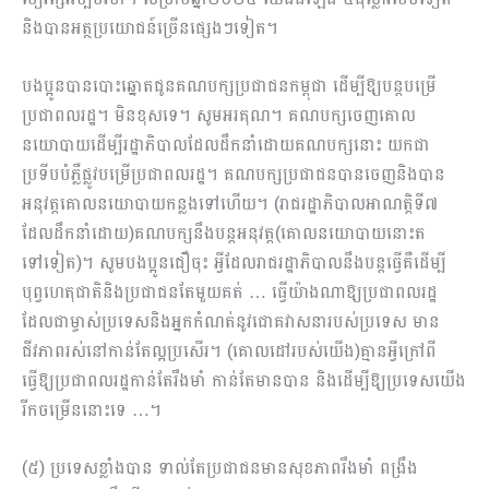
និងបានអត្ថប្រយោជន៍ច្រើនផ្សេងៗទៀត។
បងប្អូនបានបោះឆ្នោតជូនគណបក្សប្រជាជនកម្ពុជា ដើម្បីឱ្យបន្តបម្រើ
ប្រជាពលរដ្ឋ។ មិនខុសទេ។ សូមអរគុណ​។ គណបក្សចេញគោល
នយោបាយដើម្បីរដ្ឋាភិបាលដែលដឹកនាំដោយគណបក្សនោះ យកជា
ប្រទីបបំភ្លឺផ្លូវបម្រើប្រជាពលរដ្ឋ។ គណបក្សប្រជាជនបានចេញនិងបាន
អនុវត្តគោលនយោបាយកន្លងទៅហើយ។ (រាជរដ្ឋាភិបាលអាណត្តិទី៧
ដែលដឹកនាំដោយ)គណបក្ស​នឹងបន្តអនុវត្ត(គោលនយោបាយនោះត
ទៅទៀត)។ សូមបងប្អូនជឿចុះ អ្វីដែលរាជរដ្ឋាភិបាលនឹងបន្តធ្វើ​គឺដើម្បី
បុព្វហេតុជាតិនិងប្រជាជនតែមួយគត់ … ធ្វើយ៉ាងណាឱ្យប្រជាពល​រដ្ឋ
ដែលជាម្ចាស់ប្រទេសនិងអ្នកកំណត់នូវជោគវាសនារបស់ប្រទេស មាន
ជីវភាពរស់នៅកាន់តែល្អប្រសើរ។ (គោលដៅរបស់យើង)គ្មានអ្វីក្រៅពី
ធ្វើឱ្យប្រជាពលរដ្ឋកាន់តែរឹងមាំ កាន់តែមានបាន និងដើម្បីឱ្យប្រទេសយើង
រីកចម្រើននោះទេ …។
(៥) ប្រទេសខ្លាំងបាន ទាល់តែប្រជាជនមានសុខភាពរឹងមាំ ពង្រឹង