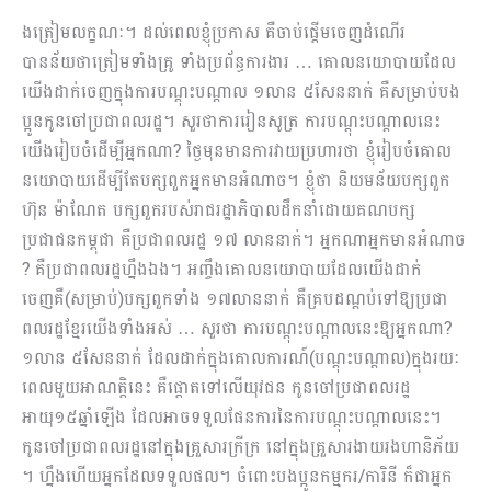
ងត្រៀមលក្ខណៈ។ ដល់ពេលខ្ញុំប្រកាស គឺចាប់ផ្តើមចេញដំណើរ
បានន័យថាត្រៀមទាំងគ្រូ ទាំងប្រព័ន្ធការងារ … គោលនយោបាយដែល
យើងដាក់ចេញក្នុងការបណ្តុះបណ្តាល ១លាន ៥សែននាក់ គឺសម្រាប់បង
ប្អូនកូនចៅប្រជាពលរដ្ឋ។ សួរថាការរៀនសូត្រ ការបណ្តុះបណ្តាលនេះ
យើងរៀបចំដើម្បីអ្នកណា? ថ្ងៃមុនមានការវាយប្រហារថា ខ្ញុំរៀបចំគោល
នយោបាយដើម្បីតែបក្សពួកអ្នកមានអំណាច។ ខ្ញុំថា និយមន័យបក្សពួក
ហ៊ុន ម៉ាណែត បក្សពួករបស់រាជរដ្ឋាភិបាលដឹកនាំដោយគណបក្ស
ប្រជាជនកម្ពុជា គឺប្រជាពលរដ្ឋ ១៧ លាននាក់។ អ្នកណាអ្នកមានអំ​ណាច​
? គឺប្រជាពលរដ្ឋហ្នឹងឯង។ អញ្ចឹងគោលនយោបាយដែលយើងដាក់
ចេញគឺ(សម្រាប់)បក្សពួកទាំង ១៧លាននាក់ គឺគ្របដណ្តប់ទៅឱ្យប្រជា
ពលរដ្ឋខ្មែរយើងទាំងអស់ … សួរថា ការបណ្តុះបណ្តាលនេះឱ្យអ្នកណា?
១លាន ៥សែននាក់ ដែលដាក់ក្នុងគោលការណ៍(បណ្តុះបណ្តាល)ក្នុងរយៈ
ពេលមួយអាណត្តិនេះ គឺផ្តោតទៅលើយុវជន កូនចៅប្រជាពលរដ្ឋ
អាយុ១៥ឆ្នាំឡើង ដែលអាចទទួលផែនការនៃការបណ្តុះបណ្តាលនេះ។
កូនចៅប្រជាពលរដ្ឋនៅក្នុងគ្រួសារក្រីក្រ នៅក្នុងគ្រួសារងាយរងហានិភ័យ​
។ ហ្នឹងហើយអ្នកដែលទទួលផល។ ចំពោះបងប្អូនកម្មករ/ការិនី ក៏ជាអ្នក