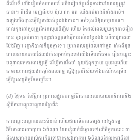
ពីដើមទី យើងរៀបចំសហគមន៍ យើងរៀបចំប្រព័ន្ធការងារដែលរដ្ឋត្រូវ
ធានា។ ពីដើម ចេញពីរបប ប៉ុល ពត មក យើងអត់មានអីទាំងអស់។
ឥឡូវយើងបានធ្វើឱ្យគាត់រស់ខ្លួនឯងបាន។ អត់ខុសពីឪពុកម្តាយទេ។
ពេលកូននៅតូចត្រូវតែរកលុយចិញ្ចឹម ហើយ តែដល់ពេលមួយកូនអាចរៀន
បាន កូនគ្រប់អាយុ កូនត្រូវចេញទៅធ្វើការរស់នៅខ្លួនឯង ហើយជួយដល់
ម៉ែឪវិញ។ រដ្ឋាភិបាលក៏ដូចគ្នាទេ។ ប្រជាពលរដ្ឋដែលនៅក្មេង តាំងពីតូច
គោលនយោបាយដែលដាក់សម្រាប់កូនចៅយើងទើបកើតមក រៀនបណ្តុះ
បណ្តាលរកការងារឱ្យធ្វើ ដើម្បីគាត់រឹងមាំ ជួយឪពុកម្តាយ ជួយរដ្ឋហើយ
តាមរយៈការជួយជាកម្លាំងពលកម្ម ធ្វើឱ្យគ្រប់វិស័យទាំងអស់រីកចម្រើន
ធ្វើឱ្យសេដ្ឋកិច្ចរីកចម្រើន។
(៩) ថ្ងៃ១៤ ខែវិច្ឆិកា ប្រកាសផ្លូវការកម្មវិធីគោលនយោបាយអាទិភាពទី២
ស្តីពីការបណ្ដុះបណ្ដាលវិជ្ជាជីវៈ
ការបណ្តុះបណ្តាលនេះសំខាន់ ហើយជាអាទិភាពចម្បង នៅក្នុងកម្ម
វិធីគោលនយោបាយ ៦ចំណុច ដែលខ្ញុំដាក់គឺផ្តោតទៅលើកិច្ចការនេះ ជា
ពិសេសការប្រគល់ភារកិច្ចទៅឱ្យក្រសួងការងារ ៦ចំណុចដែលត្រូវធ្វើនៅ