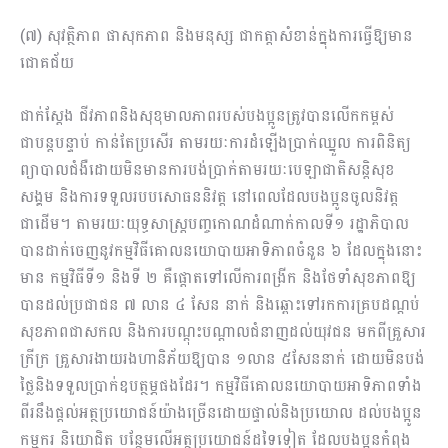
(៧) សុវត្ថិភាព ផាសុកភាព និងមនុស្ស ជាកត្តាសំខាន់ក្នុងការធ្វើឱ្យមាន
ជោគជ័យ
ជាក់ស្ដែង ជីវភាពនិងសុខុមាលភាពរបស់បងប្អូនត្រូវបានលើកកម្ពស់
ជាបន្ដបន្ទាប់ កាន់តែប្រសើរ តាមរយៈការដំឡើងប្រាក់ឈ្នួល ការពិនិត្យ
ព្យាបាលជំងឺដោយមិនមានការបង់ប្រាក់តាមរយៈ​បេឡាជាតិសន្ដិសុខ
សង្គម និងការទទួលរបបសោធននិវត្ដ នៅពេលដែលបងប្អូនចូលនិវត្ដ
ជាដើម។​ តាមរយៈយុទ្ធសាស្ដ្របញ្ចកោណដំ​ណាក់កាលទី១ រដ្ឋាភិបាល
បានដាក់ចេញនូវកម្មវិធីគោលនយោបាយអាទិភាពចំនួន ៦ ដែលក្នុងនោះ
មាន កម្មវិធីទី១ និងទី ២ គឺផ្ដោតទៅលើការពង្រីក និងថែទាំសុខភាពឱ្យ
បានដល់ប្រជាជន ៧ លាន ៤ សែន នាក់ និងឆ្ពោះទៅរកការគ្របដណ្ដប់
សុខភាពជាសកល និងការបណ្ដុះបណ្ដាលជំនាញដល់យុវជន មកពីគ្រួសារ
ក្រីក្រ គ្រួសារងាយរងហានិភ័យឱ្យបាន ១លាន ៥សែននាក់ ដោយមិនបង់
ថ្លៃនិងទទួលប្រាក់ឧបត្ថម្ភផងដែរ។ កម្មវិធីគោលនយោបាយអាទិភាពទាំង
ពីរនឹងផ្ដល់អត្ថប្រយោជន៍យ៉ាងច្រើនដោយផ្ទាល់និងប្រយោល ដល់បងប្អូន​
កម្មករ និយោជិត បន្ថែមលើអត្ថប្រយោជន៍ដទៃទៀត ដែលបងប្អូនកំពុង