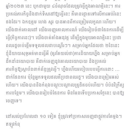
ឆ្នាំ២០២៣ នេះ បូកជាមួយ ៤ចំណុចដែលត្រូវធ្វើក្នុងអាណត្តិនេះ។ ការ
ប្រគល់ភារកិច្ចនិងដាក់ទិសដៅឱ្យធ្វើនេះ គឺមានផ្តោតទៅលើការអប់រំនេះ
ផងដែរ។ ឯកឧត្តម ហេង សួរ បានអានពីការត្រៀមលក្ខណៈហើយ។
យើងដាក់គោល​ដៅ យើងចេញគោលការណ៍ យើងរៀបចំជាផែនការដើម្បី
ធ្វើ(កិច្ចការនេះ)។ យើងចាត់តាំងអនុវត្ត ដើម្បីក្នុងមួយអាណត្តិនេះ ប្រជា
ពលរដ្ឋចាប់ផ្តើមទទួលផលជាបណ្តើរៗ។ សម្រាប់អ្នកដែលថា ២ខែនេះ
ខ្ញុំនិ​យាយសុទ្ធអត់មានធ្វើអី (គួរតែយល់ថា)ការនិយាយហ្នឹង សម្រាប់អ្នក
ដឹកនាំនយោបាយ គឺដាក់ចេញនូវគោលនយោបាយ និងប្រគល់
ភារកិច្ចឱ្យស្ថាប័នពាក់ព័ន្ធត្រូវធ្វើ។ ហ្នឹងហើយរបៀបរបបធ្វើការនោះ …
ដាក់ផែនការ ប៉ុន្តែអ្នកទទួលផលគឺប្រជាពលរដ្ឋ។ យើងបានត្រៀមអស់
ហើយ។ យើងបាននិងកំពុងបណ្តុះបណ្ដាលគ្រូជិតចប់ហើយ។ បំប៉នវិក្រឹត្យ
ការបន្ថែម។ យើងបានរៀបចំផែនការ មិនមែនទើបប្រកាសថ្ងៃនេះ បានឱ្យ
ចេញទេ។
នៅសល់ប្រហែលជា ១០ ទៀត ខ្ញុំត្រូវទៅប្រកាសចេញជាផ្លូវការតែម្តង។
ឥឡូវកំពុ