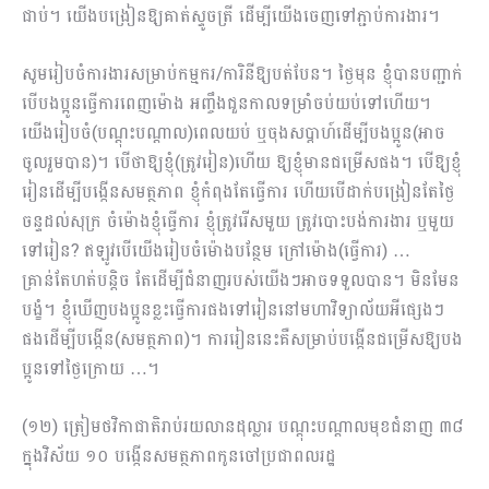
ជាប់។ យើងបង្រៀនឱ្យគាត់ស្ទូចត្រី ដើម្បីយើងចេញទៅភ្ជាប់ការងារ។
សូមរៀបចំការងារសម្រាប់កម្មករ/ការិនីឱ្យបត់បែន។ ថ្ងៃមុន ខ្ញុំបានបញ្ជាក់
បើបងប្អូនធ្វើការពេញម៉ោង អញ្ចឹងជួនកាលទម្រាំចប់យប់ទៅហើយ។
យើងរៀបចំ(បណ្ដុះបណ្ដាល)ពេលយប់ ឬចុងសប្ដាហ៍ដើម្បីបងប្អូន(អាច
ចូលរួមបាន)។ បើថាឱ្យខ្ញុំ(ត្រូវរៀន)ហើយ ឱ្យខ្ញុំមានជម្រើសផង។ បើឱ្យខ្ញុំ
រៀនដើម្បីបង្កើនសមត្ថភាព ខ្ញុំកំពុងតែធ្វើការ ហើយបើដាក់បង្រៀនតែថ្ងៃ
ចន្ទដល់សុក្រ ចំម៉ោងខ្ញុំធ្វើការ ខ្ញុំត្រូវរើសមួយ ត្រូវបោះបង់ការងារ ឬមួយ
ទៅរៀន? ឥឡូវបើយើងរៀបចំម៉ោងបន្ថែម ក្រៅម៉ោង(ធ្វើការ) …
គ្រាន់តែហត់បន្តិច តែដើម្បីជំនាញរបស់យើងៗអាចទទួលបាន។ មិនមែន
បង្ខំ។ ខ្ញុំឃើញបងប្អូនខ្លះធ្វើការផងទៅរៀន​នៅមហាវិទ្យាល័យអីផ្សេងៗ
ផងដើម្បីបង្កើន(សមត្ថភាព)។ ការរៀននេះគឺសម្រាប់បង្កើនជម្រើសឱ្យបង
ប្អូនទៅថ្ងៃក្រោយ​ …។
(១២) ត្រៀមថវិកាជាតិរាប់រយលានដុល្លារ បណ្ដុះបណ្ដាលមុខជំនាញ ៣៨
ក្នុងវិស័យ ១០ បង្កើនសមត្ថភាពកូនចៅប្រជាពលរដ្ឋ