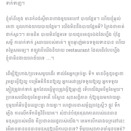
ទាក់ទាញ។
ខ្ញុំចាំពីក្មេង មានកំពង់ស្ពឺមានហាងមួយគេហៅ បាយផ្អែម។ ហើយខ្ញុំឆ្ងល់
គេថា ចូលហាងយាយបាយផ្អែម។ យើងមិនដឹងបាយផ្អែមអី? ក្រែងថាគាត់
ដាក់ស្ករៗ។ តាមពិត បាយមិនផ្អែមទេ បាយដូចគេដូចឯងដែរហ្នឹង ប៉ុន្តែ
សម្ដី ការរាក់ទាក់ រួសរាយរបស់គាត់។ ម្ហូបឆ្ងាញ់អាចទទួលទានបាន ហើយ
តម្លៃសមរម្យ។ ឥឡូវបើយើងនិយាយ restaurant ដែលដើរបែបហ្នឹង
ខ្ញុំថាមិនងាយបរាជ័យទេ …។
ដើម្បីឱ្យហាង/ប្រទេសមួយដើរ ទាល់តែអ្នកគ្រប់គ្នា ទី១ មានចិត្តដូចគ្នាថា
រួមគ្នាធ្វើឱ្យល្អ បម្រើអតិថិជនឱ្យល្អ អ្នកសេវាត្រូវទទួលឱ្យល្អ អ្នកទទួល
ភ្ញៀវត្រូវរាក់ទាក់ អ្នកដែលធ្វើម្ហូបត្រូវធ្វើឱ្យឆ្ងាញ់ ទើបយើងរួមចិត្តតែមួយ​។
ប្រទេសយើងដូចតែគ្នាទេតើ បរិស្ថាន សុខសន្តិភាព កុំឱ្យចូលមកវាយគ្នា
ឬមួយក៏អីបន្តិចឈ្លោះគ្នា វាយគ្នា។ ហេដ្ឋារចនាសម្ព័ន្ធរូបវន្តស្អីៗ​ ផ្លូវ ទឹក
ភ្លើង ការលើកទឹកចិត្តវិនិយោគ។ សំខាន់បំផុតគុណភាពរបស់ធនធាន
មនុស្សរបស់យើង គឺប្រជាពលរដ្ឋរបស់យើង។ គេមកបើករោងចក្រនៅនេះ
តើអាចមានធនធានមនុស្សឱ្យធ្វើការបានទេ? ទីមួយសុខភាពមាំមួនឬអត់?