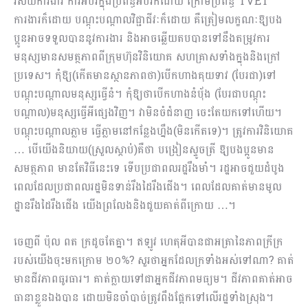
វិស័យការងារ ការអប់រំក្នុងប្រព័ន្ធអប់រំក៏ដោយ ក្រោមប្រព័ន្ធ TVET
ការងារក៏ដោយ បណ្ដុះបណ្ដាលវិជ្ជាជីវៈក៏ដោយ គឺត្រៀមលក្ខណៈឱ្យបង
ប្អូនអាចទទួលបាននូវការងារ និងអាចឆ្លើយតបបានទៅនឹងតម្រូវការ
មនុស្សមានសមត្ថភាពពីក្រុមហ៊ុនវិនិយោគ សហគ្រាសទាំងក្នុងនិងក្រៅ
ប្រទេស។ កុំឱ្យ(កើតមានស្ថានភាពថា)បើកហាងគុយទាវ (បែរជា)ទៅ
បណ្ដុះបណ្ដាលមនុស្សធ្វើនំ។ កុំឱ្យថាបើកហាងនំប៉័ង (បែរជាបណ្តុះ
បណ្តាល)មនុស្សធ្វើអីផ្សេងវិញ។ វាមិនចំជំនាញ ចេះតែយកទៅហើយ។
បណ្ដុះបណ្ដាលភ្លាម ធ្វើភ្លាមនៅកន្លែងហ្នឹង(មិនកើតទេ)។ ត្រូវការវិនិយោគ
… បើយើងនិយាយ(ស្រួលស្ដាប់់)គឺថា បង្រៀនស្ទូចត្រី ឱ្យបងប្អូនមាន
សមត្ថភាព មានតែវិធីនេះទេ ទើបប្រជាពលរដ្ឋរឹងមាំ។ រដ្ឋអាចជួយដំបូង
ពេលដែលប្រជាពលរដ្ឋមិនទាន់រឹងដៃរឹងជើង។ ពេលដែលគាត់មានមូល
ដ្ឋានរឹងដៃរឹងជើង យើងព្រលែងនិងជួយគាត់ពីក្រោយ …។
ចេញពី ប៉ុល ពត ក្រដូចតែគ្នា។ ឥឡូវ ហេតុអីបានជាអត្រានៃភាពក្រីក្រ
របស់យើងចុះមកក្រោម ២០%? សួរថាអ្នកដែលក្រទាំងអស់ទៅណា? គាត់
មានជីវភាពធូរធារ។ គាត់ក្លាយទៅជាអ្នកជីវភាពមធ្យម។ ជីវភាពគាត់អាច
ធានាខ្លួនឯងបាន ដោយមិនចាំបាច់ត្រូវពឹងផ្អែកទៅលើរដ្ឋទាំងស្រុង។