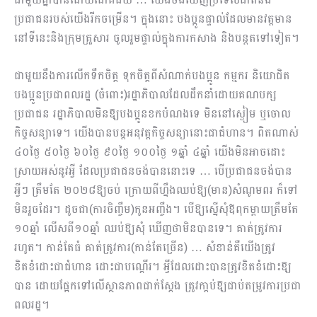
ប្រជាជនរបស់យើងរីកចម្រើន។ ក្នុងនោះ បងប្អូនផ្ទាល់ដែលមានវត្ដមាន
នៅទីនេះនិងក្រុមគ្រួសារ ចូលរួមផ្ទាល់ក្នុងការកសាង និងបន្ដតទៅទៀត។
ជាមួយនឹងការលើក​ទឹក​ចិត្ត ទុកចិត្តពីសំណាក់បងប្អូន កម្មករ និយោជិត
បងប្អូនប្រជាពលរដ្ឋ (ចំពោះ)រដ្ឋាភិបាលដែលដឹកនាំដោយ​គណបក្ស
ប្រជាជន រដ្ឋាភិបាលមិនឱ្យបងប្អូនខកបំណងទេ មិននៅស្ងៀម ឬចោល
កិច្ចសន្យាទេ។ យើងបានបន្តអនុវត្ដកិច្ចសន្យានោះជាជំហាន។ ពិតណាស់
៤០ថ្ងៃ ៥០ថ្ងៃ ៦០ថ្ងៃ ៩០ថ្ងៃ ១០០ថ្ងៃ ១ឆ្នាំ ៤ឆ្នាំ យើងមិនអាចដោះ
ស្រាយអស់នូវអ្វី ដែលប្រជាជនចង់បាននោះទេ … បើប្រជាជនចង់បាន
អ្វីៗ ត្រឹមតែ ២០២៨ឱ្យចប់ ក្រោយពីហ្នឹងឈប់​ឱ្យ(មាន)សំណូមពរ ក៏ទៅ
មិនរួចដែរ។ ដូចជា(ការចិញ្ចឹម)កូនអញ្ចឹង។ បើឱ្យស្នើសុំឪពុកម្ដាយត្រឹមតែ
១០ឆ្នាំ លើសពី១០ឆ្នាំ ឈប់ឱ្យសុំ ឃើញថាមិនបានទេ។ គាត់ត្រូវការ
រហូត។ កាន់តែធំ គាត់ត្រូវការ(កាន់តែច្រើន) … សំខា​ន់គឺយើងត្រូវ
ខិតខំដោះជាជំហាន ដោះជាបណ្ដើរ។ អ្វីដែលដោះបានត្រូវខិតខំដោះឱ្យ
បាន ដោយផ្អែកទៅលើស្ថានភាពជាក់ស្ដែង ត្រូវកា្ដប់​ឱ្យជាប់តម្រូវការប្រជា
ពលរដ្ឋ។​