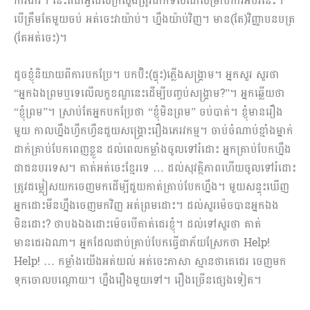
ការងារ។ នេះគឺជាអ្វីដែលក្រសួងត្រូវដាក់ទិសដៅសម្រាប់ការអប់រំនេះ។
បើត្រឹមតែមួយចប់ អត់ចេះវាយ៉ាប់។ ហ្នឹងយ៉ាប់វិញ​។ មាន(តែ)វិញ្ញាបនបត្រ
(តែអត់ចេះ)។
ដូចខ្ញុំនិយាយពីការបកប្រែ។ បកប៊ិះ(ផ្ទុះ)ភ្លើងសង្គ្រាម។ អ្នកសួរ សួរថា
“អ្នកឯងព្រមឬទេលើលក្ខខណ្ឌនេះដើម្បីបញ្ចប់សង្គ្រាម?”។ អ្នកឆ្លើយថា
“ខ្ញុំព្រម”។ ស្រាប់តែអ្នកបកប្រែថា “ខ្ញុំមិនព្រម” ចប់បាត់។ ខ្ញុំមានរឿង
មួយ កាលហ្នឹងហ្វឹកហ្វឺនជួយសង្គ្រោះរឿងភេរវកម្ម។ ចាប់ចំណាប់ខ្មាំងម្នាក់
ដាក់គ្រាប់បែកពេញខ្លួន ដល់ពេលកម្លាំងចូលទៅរំដោះ អ្នកគ្រាប់បែកហ្នឹង
ជាជនបរទេស។ គាត់អត់ចេះខ្មែរទេ … ដល់សុវត្ថិភាពហើយចូលទៅរំដោះ
ត្រូវជម្លៀសយកចេញមកដើម្បីជួយកាត់គ្រាប់បែកហ្នឹង។ មួយសន្ទុះឃើញ
អ្នកដោះមីនហ្នឹងចេញមកវិញ អត់ព្រមដោះ។ ដល់សួរម៉េចបានអ្នកឯង
មិនដោះ? ថាបងឯងដោះម៉េចបើគាត់ជេរខ្ញុំ។ ដល់ទៅសួរថា គាត់
មានជេរឯណា។ អ្នកដែលជាប់គ្រាប់បែកធ្វើជាភ័យស្រែកថា Help!
Help! … កម្លាំងយើងអត់យល់ អត់ចេះភាសា ស្មានថាគេជេរ ចេញមក
ទុកចោលបណ្តោយ។ ហ្នឹងរឿងមួយទៅ។ រឿងច្រើនផ្សេងទៀត។