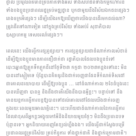
ផ្ទាល់ ប្រមូលព័ត៌មានគ្រប់ភាគីទាំងអស់ ទាំងសហជីពទាំងកម្មករ/ការិនី
ទាំងបងប្អូនប្រជាពលរដ្ឋគ្រប់មជ្ឈដ្ឋាន បូកជាមួយនឹងវិស័យ​ឯក​​ជនផ្សេងៗ
រោងចក្រអីផ្សេងៗ ដើម្បីយើងរកឱ្យឃើញថាយើងបានដើរមកដល់ណា?
ត្រូវដើរទៅណាទៀត នៅក្នុងគ្រប់វិស័យ ទាំងអប់រំ សុខាភិបាល
ឧស្សាហកម្ម ទេសចរណ៍ផ្សេង​ៗ​។
ពេលនេះ យើងធ្វើការផ្សព្វផ្សាយ។ ការផ្សព្វផ្សាយជាដំណាក់កាលសំខាន់
ដើម្បីឱ្យបងប្អូនមានភាពជឿជាក់ថា រដ្ឋាភិបាលដែលបងប្អូនខំទៅ
បោះឆ្នោតឱ្យភ្លូកទឹកភ្លូកដីនៅថ្ងៃទី​២៣ កក្កដា ២០២៣កន្លងទៅនេះ មិន
បាននៅស្ងៀមទេ ប៉ុន្តែបានគិតគូរនិងដាក់ចេញជាផែនទីកំណត់ទិសដៅ
ជាគោលនយោបាយ ដើម្បីឱ្យបងប្អូន … នៅដំណាក់កាល ២ខែដំបូងនេះ
បានឃើញថា បានឮ និងដឹងថាតើយើងនឹងបានអ្វីខ្លះ។ បន្ទាប់ទៅ នឹង
មានយន្តការធ្វើការបន្តឱ្យបានទៅដល់គោលដៅដែលយើងដាក់ចេញ
ក្នុងរយៈពេលមួយអាណត្តិនេះ។ នេះហើយជាដំ​ណាក់កាលនៃការធ្វើការ
ដែលវាខុសពីអ្នកខ្លះអង្គុយកៅអីនិងនិយាយមួយថ្ងៃៗ មិនដឹងប្រធានបទ
ប៉ុន្មានទេ។ អ្នកនិយាយចេញតែខ្យល់ហ្នឹងឯង។ យើងធ្វើជាក់ស្ដែងបម្រើ
ប្រជាពលរដ្ឋគ្រប់វិស័យ គ្រប់កិច្ចការ ទាំងថ្នាក់ជាតិ និងថ្នាក់ក្រោមជាតិ។