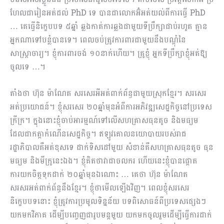
ហែល​ជារៀនអត់ដល់ PhD ទេ បានជាលោកអ៊ំអត់យល់ពីការធ្វើ PhD
… គេធ្វើនិក្ខេបបទ ៥ឆ្នាំ ឆ្លងកាត់ការឆ្លងជា​មួយទីប្រឹក្សាជាប់រហូត គ្មាន
អ្នកណាទៅបន្លំបានទេ។ ពេលចប់ត្រូវការពារជាមួយនឹងបណ្ដុំនៃ
សាស្ត្រាចារ្យ។ ខ្ញុំការពារចង់ ១០នាក់ហើយ។ គ្រូខ្ញុំ អ្នកទីប្រឹក្សាខ្ញុំអត់ឱ្យ
ចូលទេ …។
តាំងថា ហ៊ុន ម៉ាណែត សរសេរអីអត់ពាក់ព័ន្ធជាមួយស្រុកខ្មែរ។ សរសេរ
អត់ប្រយោជន៍។ ខ្ញុំសរសេរ ២០ឆ្នាំមុនអំពីការអភិវឌ្ឍសេដ្ឋកិច្ចនៅប្រទេស
ក្រីក្រ។ ក្នុងនោះខ្ញុំចាប់អារម្មណ៍ទៅលើសហគ្រាសធុនតូច និងមធ្យម
ដែលជាកត្តាកំណើនសេដ្ឋកិច្ច។ ឥឡូវគោលនយោបាយរបស់រាជ
រដ្ឋាភិបាលគឺអត់ខុសទេ ដាក់ទិសដៅមួយ សំខាន់គឺសហគ្រាសធុនតូច ធុន
មធ្យម និងមីក្រូនេះឯង។ ខ្ញុំគិតថាវាជាចលករ ហើយនេះខ្ញុំបានផ្តោត
ការយកចិត្តទុកដាក់ ២០ឆ្នាំមុនឯណោះ … គេថា ហ៊ុន ម៉ាណែត
សរសរអត់ពាក់ព័ន្ធនឹងខ្មែរ។ ខ្ញុំថាមើលឡើងវិញ។ ពេលខ្ញុំសរសេរ
និក្ខេបបទនោះ ខ្ញុំត្រូវការប្រមូលទិន្នន័យ បទពិសោធន៍ពីប្រទេសផ្សេងៗ
យកមកវិភាគ ដើម្បីបញ្ចេញជារូបមន្តមួយ យកមកចូលរួមដើម្បីធ្វើការដាក់