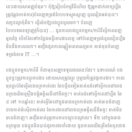
នេះដោយសាមញ្ញបំផុត​។ កុំឱ្យរៀបចំកម្មវិធីហើយ ឱ្យអ្នកដាក់ពាក្យហ្នឹង
ត្រូវ(ឆ្លងកាត់ការ)បំពេញទម្រង់បែបបទស្មុគស្មាញ ចូលរៀនអត់បាន។
លក្ខខណ្ឌកុំតឹង។ ធ្វើម៉េចឱ្យបងប្អូនចូលមក។ បំពេញ
បែបបទអនឡាញ(ក៏បាន) … ជួនកាលបងប្អូនកម្មករ/ការិនីធ្វើការពេញ
មួយថ្ងៃ បើចាំតែទៅកន្លែងមន្ទីរការងារខេត្ត ទៅបំពេញទម្រង់ចូលរៀនហ្នឹង
មិនដឹងកាលណា។ អញ្ចឹងជួនកាលឆ្លៀតពេលសម្រាក គាត់ចុចបំពេញ
ទម្រង់តាម IT …។
បងប្អូនកម្មករ/ការិនី ក៏ជាមុខសញ្ញាទទួលផលនេះដែរ។ ឧទាហរណ៍ បង
ប្អូនខ្លះត្រូវការប្តូរការងារ ដោយសារត្រូវព្យួរ ឬមួយក៏ត្រូវដូរការងារ។ កាល
មុនធ្លាប់តែធ្វើរោងចក្រកាត់ដេរ តែបន្តិចទៀតគាត់ចង់ទៅធ្វើការនៅរោង
ចក្រផលិតគ្រឿងបង្គុំអគ្គិសនីនៅជិតផ្ទះ។ គាត់ចង់ទៅធ្វើការនៅហ្នឹង តែ
៥ ទៅ ១០ឆ្នាំនេះ គាត់ធ្វើតែនៅក្នុងរោងចក្រកាត់ដេរ គាត់មានជំនាញ
ខាងកាន់ម៉ាស៊ីនកាត់ដេរ តែការងារនៅរោងចក្រអគ្គិសនីជិតផ្ទះ គាត់មិន
មានជំ​នាញ។ អញ្ចឹងគាត់ត្រូវការការបណ្តុះបណ្តាល។ ទី២ នៅក្នុងរោង
ចក្រមួយ បងប្អូនមិនបាច់ដូរការងារក៏ដោយ ជួនកាលយើងត្រឹមតែកូនជាង