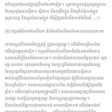
ហើយផ្ដល់ឱកាសឱ្យបន្ដដឹកនាំតទៅទៀត។ សូមបងប្អូនបន្ដចូលរួមក្នុងការ
ថែរក្សានូវសុខសន្ដិភាព ស្ថិរភាព​ និងពង្រឹងខ្លួន និងភូមិ/ឃុំរបស់ខ្លួន
ស្រុក/ខេត្ត និងស្ថាប័នរបស់ខ្លួន ដើម្បីឱ្យជាតិយើងកាន់តែរឹងមាំ …។
(៦) វប្បធម៌នៃការចែករំលែក មិនមែនចែករំលែកតែមានធនធាននោះទេ
នេះជាស្មារតីដែលយើងត្រូវធ្វើ ត្រូវចេះជួយគ្នា។ យើងរីកចម្រើនហើយ
យើងជួយគ្នារស់ទៀត។ វប្បធម៌នៃការចែករំលែកមិនមែនទាល់តែមាន
ធនធានដើម្បីចែករំលែកនោះទេ។ ការចែករំលែកការយកចិត្តទុកដាក់ សុខ
ទុក្ខ សហការ សុខដុមរមនីយកម្ម ថែរក្សានូវវិស័យការងារមួយដែលល្អ
ថែរក្សានូវបរិស្ថាន​ការងាររបស់ប្រទេសកម្ពុជាដែលមានស្ថិរភាព
ទាក់ទាញវិនិយោគមកបន្ថែមទៀតក៏បង្កលក្ខណៈឱ្យវិនិយោគ​ក្នុងប្រទេស
រីកចម្រើនដែរ។ ការយោគយល់គ្នានេះហើយ ជាអ្វី(ដែលនាំ)ឱ្យខ្មែរយើង
ខ្លាំង។ យើងបញ្ចប់បាន​នូវសង្គ្រាមរ៉ាំរ៉ៃ។ នយោបាយឈ្នះឈ្នះគឺការយោគ
យល់គ្នា ការធ្វើបុណ្យជាមួយគ្នា និងការស្រឡាញ់រាប់អាន​គ្នា។
មិនថា(មាន)និន្នាការ(នយោបាយ) សាសនាអ្វីនោះទេ យើង(អាច)នៅ
ជាមួយគ្នាបានដោយជោគជ័យ … យើងចង់ឃើញប្រទេសជាតិនិង