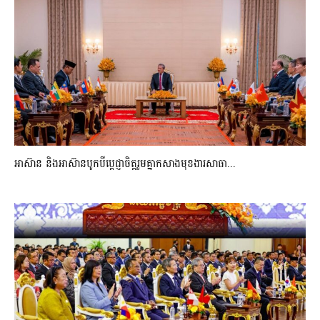
អាស៊ាន និងអាស៊ានបូកបីប្តេជ្ញាចិត្តរួមគ្នាកសាងមុខងារសាធា...