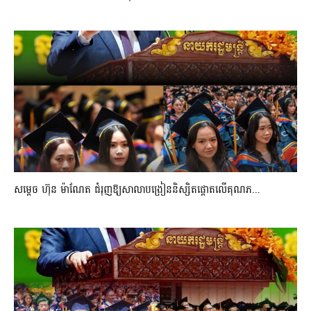
សម្តេច ហ៊ុន ម៉ាណែត ជំរុញឱ្យសាលាបង្រៀននិស្សិតផ្តោតលើគុណភ...