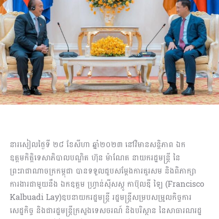
នារសៀលថ្ងៃទី ២៨ ខែសីហា ឆ្នាំ២០២៣​ នៅវិមានសន្តិភាព ឯក
ឧត្តមកិតិ្តទេសាភិបាលបណ្ឌិត ហ៊ុន ម៉ាណែត នាយករដ្ឋមន្រ្តី នៃ
ព្រះរាជាណាចក្រកម្ពុជា បានទទួលជួបសម្តែងការគួរសម និងពិភាក្សា
ការងារជាមួយនឹង ឯកឧត្តម ហ្វ្រាន់ស៊ីសស្កូ កាប៊ុលឌី ឡៃ (Francisco
Kalbuadi Lay)ឧបនាយករដ្ឋមន្ត្រី រដ្ឋមន្ត្រីសម្របសម្រួលកិច្ចការ
សេដ្ឋកិច្ច និងជារដ្ឋមន្ត្រីក្រសួងទេសចរណ៍ និងបរិស្ថាន នៃសាធារណរដ្ឋ