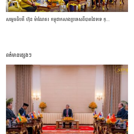
សម្ដេចធិបតី ហ៊ុន ម៉ាណែត៖ កម្ពុជាកសាងប្រទេសពីបាតដៃទទេ ក្...
ពត៌មានផ្សេងៗ