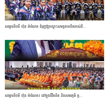
សម្តេចធិបតី ហ៊ុន ម៉ាណែត ជំរុញឱ្យបណ្តុះសមត្ថភាពពិតរបស់និ...
សម្តេចធិបតី ហ៊ុន ម៉ាណែត៖ នៅក្នុងជីវិតពិត និងសមរភូមិ គ្ម...