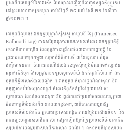
ប្រជាធិបតេយ្យទីម័រខាងកើត ដែលបានអញ្ជើញបំពេញទស្សនកិច្ចផ្លូវការ
នៅព្រះរាជាណាចក្រកម្ពុជា ចាប់ពីថ្ងៃទី ២៨ ដល់ ថ្ងៃទី ២៩ ខែសីហា
ឆ្នាំ២០២៣ ។
នៅក្នុងជំនួបនេះ ឯកឧត្តមហ្វ្រាន់ស៊ីសស្កូ កាប៊ុលឌី ឡៃ (Francisco
Kalbuadi Lay) បានសម្តែងនូវការអបអរសាទរចំពោះ ឯកឧត្តមកិត្តិ
ទេសាភិបាលបណ្ឌិត ដែលត្រូវបានជ្រើសតាំងជានាយករដ្ឋមន្រ្តី នៃ
ព្រះរាជាណាចក្រកម្ពុជា សម្រាប់នីតិកាលទី ៧ នៃរដ្ឋសភា ក៏ដូច
ជាក្តីមោទនភាព ចំពោះការណ៍ដែលឯកឧត្តមស្ថិតក្នុងចំណោមឥស្សរជន
អន្តរជាតិដំបូង ដែលត្រូវបានទទួលស្វាគមន៍យ៉ាងកក់ក្តៅពីសំណាក់ ឯក
ឧត្តមកិត្តិទេសាភិបាលបណ្ឌិត ។ ឯកឧត្តម ក៏បានថ្លែងអំណរគុណ និង
កត្តញ្ញូតាធម៌យ៉ាងជ្រាលជ្រៅ ចំពោះកិច្ចខិតខំប្រឹងប្រែងរបស់ ស
ម្តេចតេជោ ដែលតែងបានជួយ និង ផ្តល់ការគាំទ្រដល់សាធារណរដ្ឋប្រជា
ធិបតេយ្យទីម័រខាងកើត នាពេលកន្លងមក, ជាពិសេសការជួយឱ្យ
ប្រទេសទីម័រខាងកើត ក្លាយជាប្រទេសអង្កេតការនៅក្នុងអាស៊ានទី១១ និង
ការបញ្ចុះបញ្ចូលសមាជិកអាស៊ានផ្សេងទៀតឱ្យគាំទ្រប្រទេសទីម័រខាងកើត
សម្រាប់ការចូលរួមជាសមាជិកអាស៊ាន ផងដែរ ។ ឯកឧត្តមក៏បានសម្តែង