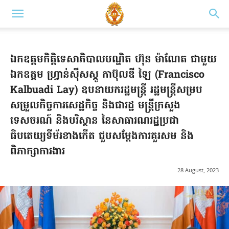
ឯកឧត្តមកិត្តិទេសាភិបាលបណ្ឌិត ហ៊ុន ម៉ាណែត ជាមួយ
ឯកឧត្តម ហ្វ្រាន់ស៊ីសស្កូ កាប៊ុលឌី ឡៃ (Francisco
Kalbuadi Lay) ឧបនាយករដ្ឋមន្ត្រី រដ្ឋមន្ត្រីសម្រប
សម្រួលកិច្ចការសេដ្ឋកិច្ច និងជារដ្ឋ មន្ត្រីក្រសួង
ទេសចរណ៍ និងបរិស្ថាន នៃសាធារណរដ្ឋប្រជា
ធិបតេយ្យទីម័រខាងកើត ជួបសម្តែងការគួរសម និង
ពិភាក្សាការងារ
28 August, 2023