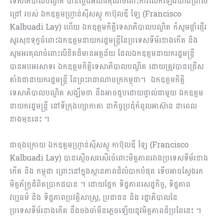
ទេសាភិបាលបណ្ឌិត បានថ្លែងអំណរគុណចំពោះការលើកឡើងយ៉ាងជ្រាល
ជ្រៅ របស់ ឯកឧត្តមហ្វ្រាន់ស៊ីសស្កូ កាប៊ុលឌី ឡៃ (Francisco
Kalbuadi Lay) ហើយ ឯកឧត្តមកិត្តិទេសាភិបាលបណ្ឌិត ក៏សូមផ្តាំផ្ញើរ
សួរសុខទុក្ខចំពោះឯកឧត្តមនាយករដ្ឋមន្រ្តីនៃប្រទេសទីម័រខាងកើត និង
សូមអរគុណចំពោះលិខិតដ៏មានអត្ថន័យ ដែលឯកឧត្តមនាយករដ្ឋមន្រ្តី
បានអបអរសាទរ ឯកឧត្តមកិត្តិទេសាភិបាលបណ្ឌិត ដោយត្រូវបានជ្រើស
តាំងជានាយករដ្ឋមន្រ្តី នៃព្រះរាជាណាចក្រកម្ពុជា។ ឯកឧត្តមកិត្តិ
ទេសាភិបាលបណ្ឌិត សង្ឃឹមថា នឹងអាចជួបដោយផ្ទាល់ជាមួយ ឯកឧត្តម
នាយករដ្ឋមន្រ្តី នៅទីក្រុងហ្សាកាតា នាកិច្ចប្រជុំកំពូលអាស៊ាន នាពេល
ខាងមុខនេះ ។
ជាចុងក្រោយ ឯកឧត្តមហ្វ្រាន់ស៊ីសស្កូ កាប៊ុលឌី ឡៃ (Francisco
Kalbuadi Lay) បានស្ញើចសរសើរចំពោះមិត្តភាពរវាងប្រទេសទីម័រខាង
កើត និង កម្ពុជា ព្រោះនៅក្នុងស្ថានភាពដ៏លំបាកបំផុត ទើបអាចស្វែងរក
មិត្តភ័ក្រ្តដ៏ពិតប្រាកដបាន ។ ដោយផ្អែក ទិដ្ឋភាពសេដ្ឋកិច្ច, ទិដ្ឋភាព
វប្បធម៌ និង ទិដ្ឋភាពប្រវត្តិសាស្រ្ត, ប្រជាជន និង រដ្ឋាភិបាលនៃ
ប្រទេសទីម័រខាងកើត នឹងចងចាំមិនភ្លេចឡើយនូវមិត្តភាពដ៏ប្រពៃនេះ ។