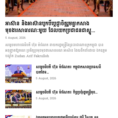
អាស៊ាន និងអាស៊ានបូកបីប្តេជ្ញាចិត្តរួមគ្នាកសាង
មុខងារសាធារណៈមួយ ដែលយកប្រជាជនជាស្នូ...
5 August, 2026
សម្តេចមហាបវរធិបតី ហ៊ុន ម៉ាណែត នាយករដ្ឋមន្ត្រីនៃព្រះរាជាណាចក្រកម្ពុជា បាន
អនុញ្ញាតឱ្យគណៈប្រតិភូប្រមុខមុខងារសាធារណៈអាស៊ាន ដែលដឹកនាំដោយ ឯកឧត្តម
បណ្ឌិត Zudan Arif Fakrulloh
សម្ដេចធិបតី ហ៊ុន ម៉ាណែត៖ កម្ពុជាកសាងប្រទេសពី
បាតដៃទ...
5 August, 2026
សម្ដេចធិបតី ហ៊ុន ម៉ាណែត៖ កិច្ចប្រជុំរដ្ឋមន្ត្រីមុខ...
5 August, 2026
ឯកឧត្តមឧបនាយករដ្ឋមន្ត្រីប្រចាំការ វង្សី វិស្សុត ទទ...