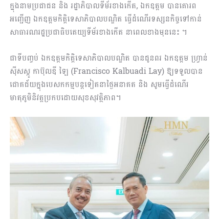
ក្នុងនាមប្រជាជន និង រដ្ឋាភិបាលទីម័រខាងកើត, ឯកឧត្តម បានគោរព
អញ្ជើញ ឯកឧត្តមកិត្តិទេសាភិបាលបណ្ឌិត ធ្វើដំណើរទស្សនកិច្ចទៅកាន់
សាធារណរដ្ឋប្រជាធិបតេយ្យទីម័រខាងកើត នាពេលខាងមុននេះ ។
ជាទីបញ្ចប់ ឯកឧត្តមកិត្តិទេសាភិបាលបណ្ឌិត បានជូនពរ ឯកឧត្តម ហ្វ្រាន់
ស៊ីសស្កូ កាប៊ុលឌី ឡៃ (Francisco Kalbuadi Lay) ឱ្យទទួលបាន
ជោគជ័យក្នុងបេសកកម្មបន្តទៀតនាថ្ងៃអនាគត និង សូមធ្វើដំណើរ
មាតុភូមិនិវត្តប្រកបដោយសុខសុវត្ថិភាព។