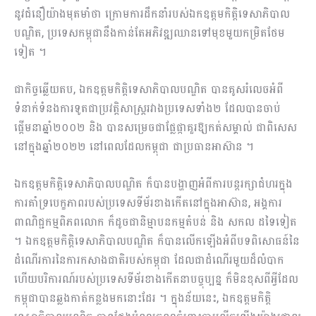
នូវជំនឿយ៉ាងមុតមាំថា ក្រោមការដឹកនាំរបស់ឯកឧត្តមកិត្តិទេសាភិបាល
បណ្ឌិត, ប្រទេសកម្ពុជានឹងកាន់តែអភិវឌ្ឍឈានទៅមុខមួយកម្រិតថែម
ទៀត ។
ជាកិច្ចឆ្លើយតប, ឯកឧត្តមកិតិ្តទេសាភិបាលបណ្ឌិត បានគូសរំលេចអំពី
ទំនាក់ទំនងការទូតជាប្រវត្តិសាស្រ្តរវាងប្រទេសទាំង២ ដែលបានចាប់
ផ្តើមនាឆ្នាំ២០០២ និង បានសម្រេចជាផ្លែផ្កាគួរឱ្យកត់សម្គាល់ ជាពិសេស
នៅក្នុងឆ្នាំ២០២២ នៅពេលដែលកម្ពុជា ជាប្រធានអាស៊ាន ។
ឯកឧត្តមកិតិ្តទេសាភិបាលបណ្ឌិត ក៏បានបង្ហាញអំពីការបន្តរក្សាជំហរក្នុង
ការគាំទ្របេក្ខភាពរបស់ប្រទេសទីម័រខាងកើតនៅក្នុងអាស៊ាន, អង្គការ
ពាណិជ្ជកម្មពិភពលោក ក៏ដូចជានិម្មាបនកម្មតំបន់ និង សកល ដទៃទៀត
។ ឯកឧត្តមកិត្តិទេសាភិបាលបណ្ឌិត ក៏បានលើកឡើងអំពីបទពិសោធន៍នៃ
ដំណើរការនៃការកសាងជាតិរបស់កម្ពុជា ដែលជាដំណើរមួយដ៏លំបាក
ហើយបរិការណ៍របស់ប្រទេសទីម័រខាងកើតនាបច្ចុប្បន្ន ក៏មិនខុសពីអ្វីដែល
កម្ពុជាបានឆ្លងកាត់កន្លងមកនោះដែរ ។ ក្នុងន័យនេះ, ឯកឧត្តមកិត្តិ