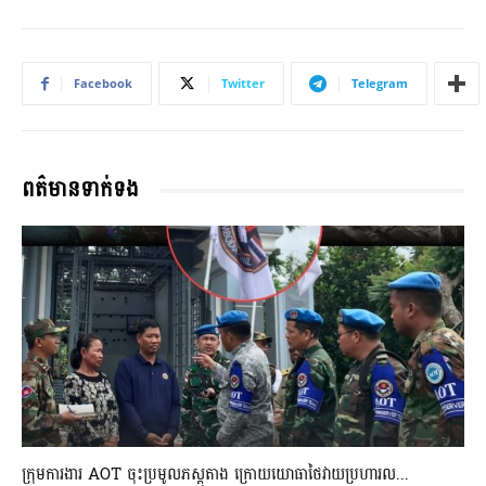
Facebook
Twitter
Telegram
ពត៌មានទាក់ទង
ក្រុមការងារ AOT ចុះប្រមូលភស្តុតាង ក្រោយយោធាថៃវាយប្រហារល...