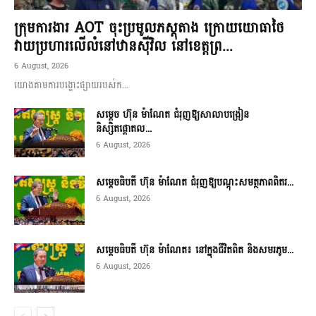
ក្រុមការងារ AOT ចុះប្រមូលភស្តុតាង ក្រោយយោធាថៃ
វាយប្រហារលើលំនៅឋានស៊ីវិល នៅខេត្តព្រ...
6 August, 2026
យោងតាមការបង្ហោះផ្សាយរបស់ក...
សម្តេច ហ៊ុន ម៉ាណែត ជំរុញឱ្យសាលាបង្រៀន
និស្សិតផ្តោតល...
6 August, 2026
សម្តេចធិបតី ហ៊ុន ម៉ាណែត ជំរុញឱ្យបណ្តុះសមត្ថភាពពិតរ...
6 August, 2026
សម្តេចធិបតី ហ៊ុន ម៉ាណែត៖ នៅក្នុងជីវិតពិត និងសមរភូម...
6 August, 2026