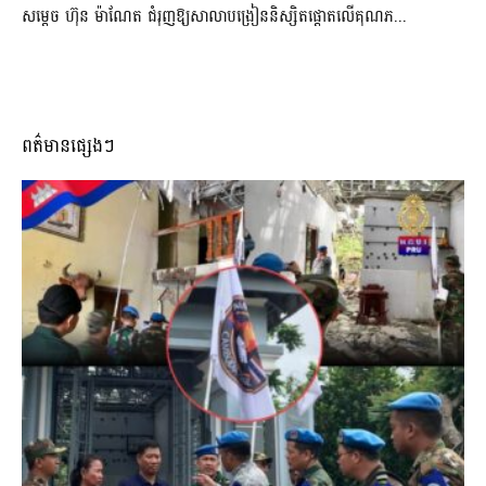
សម្តេច ហ៊ុន ម៉ាណែត ជំរុញឱ្យសាលាបង្រៀននិស្សិតផ្តោតលើគុណភ...
ពត៌មានផ្សេងៗ