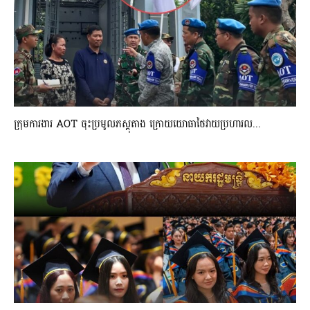
ក្រុមការងារ AOT ចុះប្រមូលភស្តុតាង ក្រោយយោធាថៃវាយប្រហារល...