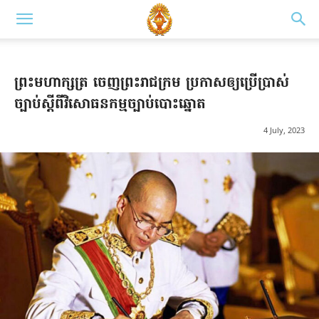
ព្រះមហាក្សត្រ ចេញព្រះរាជក្រម ប្រកាស​ឲ្យប្រើប្រាស់​
ច្បាប់ស្តីពីវិសោធនកម្មច្បាប់បោះឆ្នោត
4 July, 2023