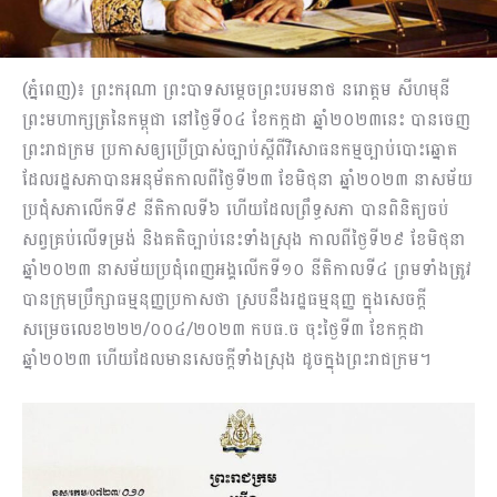
(ភ្នំពេញ)៖ ព្រះករុណា ព្រះបាទសម្តេចព្រះបរមនាថ នរោត្តម សីហមុនី
ព្រះមហាក្សត្រនៃកម្ពុជា នៅថ្ងៃទី០៤ ខែកក្កដា ឆ្នាំ២០២៣នេះ បាន​ចេញ​
ព្រះរាជ​ក្រម ប្រកាសឲ្យ​ប្រើប្រាស់​ច្បាប់ស្តី​ពីវិសោ​ធនកម្មច្បាប់បោះឆ្នោត
ដែលរដ្ឋសភា​បានអនុម័ត​កាលពី​ថ្ងៃទី២៣ ខែមិថុនា ឆ្នាំ២០២៣ នាសម័យ​
ប្រជុំសភាលើកទី៩ នីតិកាលទី៦ ហើយ​ដែល​ព្រឹទ្ធសភា បានពិនិត្យចប់
សព្វគ្រប់លើទម្រង់ និង​គតិច្បាប់នេះទាំងស្រុង កាលពីថ្ងៃទី២៩ ខែមិថុនា
ឆ្នាំ​២០២៣ នាសម័យប្រជុំពេញអង្គលើកទី១០ នីតិកាលទី៤ ព្រមទាំងត្រូវ
បាន​ក្រុមប្រឹក្សាធម្មនុញ្ញ​ប្រកាស​ថា ស្របនឹងរដ្ឋធម្មនុញ្ញ ក្នុងសេចក្តី​
សម្រេច​លេខ២២២/០០៤/២០២៣ កបធ.ច ចុះថ្ងៃទី៣ ខែកក្កដា
ឆ្នាំ២០២៣ ហើយដែលមាន​សេចក្តីទាំងស្រុង ដូចក្នុងព្រះរាជក្រម។