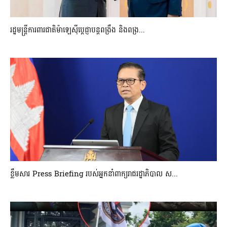
រដ្ឋមន្ត្រីការពារជាតិម៉ាឡេស៊ីប្ដេជ្ញាបន្តពង្រឹង និងពង្រ...
ខ្លឹមសារ Press Briefing របស់អ្នកនាំពាក្យរាជរដ្ឋាភិបាល ស...