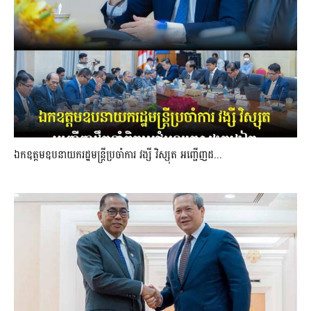
ឯកឧត្តមឧបនាយករដ្ឋមន្រ្តីប្រចាំការ វង្សី វិស្សុត អញ្ជើញដ...