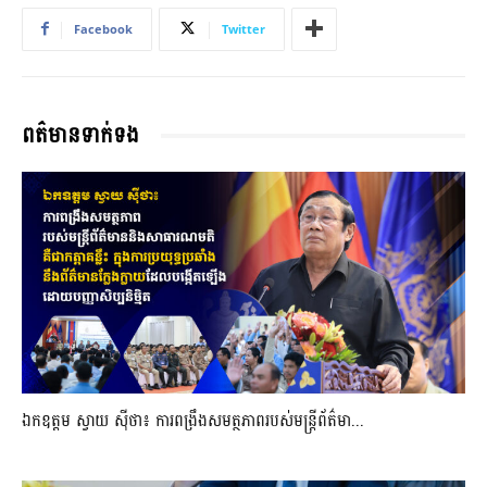
Facebook
Twitter
ពត៌មានទាក់ទង
ឯកឧត្តម ស្វាយ ស៊ីថា៖ ការពង្រឹងសមត្ថភាពរបស់មន្ត្រីព័ត៌មា...