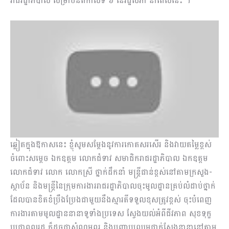
រាជរដ្ឋាភិបាល សម្រាប់នីតិកាលទី ៦ នៃរដ្ឋសភា ​នាពេលនេះ ។
ឆ្លៀតក្នុងឱកាសនេះ ខ្ញុំសូមសម្តែងនូវការកោតសរសើរ និង​វាយ​តម្លៃខ្ពស់
ចំពោះសម្តេច ឯកឧត្តម លោកជំទាវ សមាជិករាជរដ្ឋាភិបាល ឯកឧត្តម
លោកជំទាវ លោក លោកស្រី ថ្នាក់ដឹកនាំ មន្ត្រីជាន់ខ្ពស់នៅតាមក្រសួង-
ស្ថាប័ន និង​មន្ត្រីនៃក្រុមការងាររាជរដ្ឋាភិបាលចុះមូលដ្ឋាន​គ្រប់លំដាប់ថ្នាក់
ដែលបានខិតខំប្រឹងប្រែងជាមួយនឹងស្មារតីទទួលខុសត្រូវខ្ពស់ ចុះបំពេញ
ការងារតាមមូលដ្ឋាននានាទូទាំងប្រទេស ស្វែង​យល់អំពីជីវភាព សុខទុក្ខ
ប្រជាពលរដ្ឋ ក៏ដូចជាសំណូមពរ និង​បញ្ហាប្រឈមជាក់ស្តែងនានានៅតាម