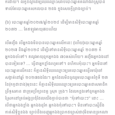
ក៏ដោយ។ លក្ខខណ្ឌដើម្បីឈរឈ្មោះសំរាប់បោះឆ្នោតតំណាងរាស្ដ្របាន
ទាល់តែបោះឆ្នោតសកល​បាន ២​ដង ក្នុងសេចក្ដីព្រាងច្បាប់។
(៦)​ បោះឆ្នោតឆ្នាំ​២០២៧/ឆ្នាំ២០២៨ ដើម្បីមានសិទ្ធិបោះឆ្នោតឆ្នាំ
២០៣២ … តែឥឡូវអាយុ៧០ហើយ
បើអញ្ចឹង បើអ្នកឯងមិនបានបោះឆ្នោតលើកនេះ (ហើយ)បោះឆ្នោតឆ្នាំ​
២០២៧ និងឆ្នាំ២០២៨ ដើម្បីទៅមានសិទ្ធិបោះឆ្នោតឆ្នាំ ២០៣២ ក៏
អ្នកឯងចាំទៅ។ ឥលូវអាយុពួកអ្នកឯង ៧០អស់ហើយ។ អញ្ចឹងអ្នកឯងនៅ
បានទៀតទេ? … ធ្វើជាអ្នកខ្លាំងរហូតទៅ។ ពហិការ​កុំ​បោះ។ អ្នកមិនទៅ
បោះឆ្នោតលើកនេះ ក៏គ្មានសិទ្ធិឈរឈ្មោះឲ្យគេបោះឆ្នោតធ្វើមេឃុំចៅ
សង្កាត់នៅឆ្នាំ ២០២៧ផងដែរ។ អ្នកដែលមិនចូលរួមបោះឆ្នោតថ្ងៃទី ២៣
ខែ(កក្កដាខាង)មុខនេះ ក៏គ្មានសិទ្ធិឈរឈ្មោះ​ឲ្យគេ​បោះឆ្នោតជាសមាជិក
ព្រឹទ្ធសភាព ជាក្រុមប្រឹក្សាខេត្ត ស្រុក ក្រុង។ ដែលកន្លងទៅពួកអ្នកឯង​
ស្រែកនៅគ្រប់អង្គប្រជុំដែលយើងក្ដាប់បានថា “កុំទៅបោះៗ” នោះ …
បើថាអ្នកឯងខ្លាំង អ្នកឯងពូកែ អ្នកឯងកុំទៅបោះ។ មិនទៅបោះស្មើនឹង
កាត់សិទ្ធិខ្លួនឯង ច្បាប់នឹងចេញអ្នកឯងប្រាកដច្បាស់ជា(មិនមានច្រកណា