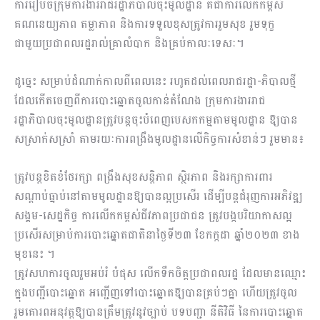
ការរៀបចំក្រុមការងាររាជរដ្ឋាភិបាលចុះមូលដ្ឋាន គឺជាការលើកកម្ពស់​
គណនេយ្យភាព តម្លាភាព និង​ការទទួលខុសត្រូវ​ការ​រួមសុខ រួមទុក្ខ
ជាមួយប្រជាពលរដ្ឋរាល់គ្រាលំបាក និង​គ្រប់កាលៈទេសៈ។
ដូច្នេះ សម្រាប់ដំណាក់កាលពីពេលនេះ រហូត​ដល់ពេលរាជរដ្ឋា-ភិបាលថ្មី
ដែលកើតចេញពីការបោះឆ្នោតចូលកាន់តំណែង ក្រុមការងារ​រាជ
រដ្ឋាភិបាលចុះមូលដ្ឋានត្រូវបន្តចុះ​បំពេញបេសកកម្មតាមមូលដ្ឋាន ឱ្យបាន​
សស្រាក់សស្រាំ តាមរយៈការពង្រឹង​មូលដ្ឋានលើកិច្ចការ​សំខាន់ៗ រួមមាន៖
ត្រូវបន្តខិតខំថែរក្សា ពង្រឹងសុខសន្តិភាព ស្ថិរភាព និង​រក្សាការពារ​
សណ្តាប់ធ្នាប់​នៅតាមមូលដ្ឋានឱ្យបានល្អប្រសើរ ដើម្បីបន្តជំរុញការអភិវឌ្ឍ
សង្គម-សេដ្ឋកិច្ច​ ការលើកកម្ពស់​ជីវភាពប្រជាជន ត្រូវបង្កបរិយាកាសល្អ
ប្រសើរ​សម្រាប់ការបោះឆ្នោត​ជាតិនាថ្ងៃទី២៣ ខែកក្កដា ឆ្នាំ២០២៣ ខាង
មុខនេះ ។
ត្រូវ​សហការចូលរួម​អប់រំ បំផុស លើកទឹកចិត្តប្រជាពលរដ្ឋ ដែលមានឈ្មោះ
ក្នុងបញ្ជី​បោះឆ្នោត អញ្ជើញទៅបោះឆ្នោតឱ្យបានគ្រប់ៗគ្នា ហើយត្រូវចូល
រួម​គោរពអនុវត្តឱ្យបានត្រឹមត្រូវ​នូវច្បាប់ បទបញ្ជា នីតិវិធី នៃការបោះឆ្នោត