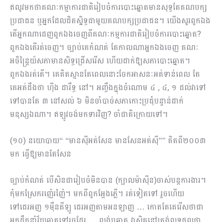
ឥលូវមកថាគណៈកម្មាការជាតិរៀបចំការបោះឆ្នោតមានសុទ្ធតែគណបក្ស
ប្រជាជន ឬអ្នកដែលជិតស្និទ្ធជាមួយគណបក្សប្រជាជន។ យើងសួរពួកឯង
តើអ្នកណាដេញពួកឯងចេញពីគណៈកម្មការជាតិរៀបចំការបោះឆ្នោត?
ពួកឯងតើរត់ចេញ។ ច្បាប់គេកំណត់ តែកាលណាអ្នកឯងចេញ គណៈ
អចិន្ត្រៃយ៍សភាមានសិទ្ធជ្រើសរើស ហើយដាក់ឱ្យសភាបោះឆ្នោត។
ពួកឯងរត់តើ។ គេគិតស្មានតែពេលនោះចែកអាសនៈអត់ទាន់ពេល តែ
គេអត់ដឹងថា ហ៊ីង ដារឹទ្ធ ​នៅ។ អញ្ចឹងក្នុងចំណោម ៤ , ៤, ១ ដល់វាទៅ
ទៅបានតែ ៣ នៅសល់ ៦ មិនចាំបាច់សភាកោះប្រជុំបន្ទាន់ដាក់
មនុស្សឯណា។ ឥឡូវចង់មកទារវិញ? ចាំជាតិក្រោយទៅ។
(១០) នយោបាយ“ “មានស៊ីអត់សែន មានសែនអត់ស៊ី”” គិតពី២០០៣
មក ធ្វើឱ្យមានតែសែន
ច្បាប់កំណត់ បើសិនជារៀបចំមិនបាន (ក្បាលម៉ាស៊ីន)ចាស់បន្តការងារ។
កុំមកស្រែករញ៉េរញ៉ៃ។ មកពីពួកអ្ហែងភ្លើ។ រត់ទៀតទៅ រួចហើយ
ទៅជេរអញ ១ម៉ឺនគីឡូ ជេរអញតាមអនឡាញ … កោតតែគេរើសថាជា
អ្នកដឹកនាំវ័យឆ្លាតទៅរួចដែរ … ល្ងង់ឬឆ្លាត វាស្ថិតនៅត្រង់លទ្ធផលថា