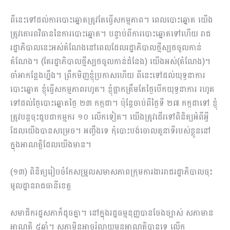
ពីនេះទៅដល់ការបោះឆ្នោតត្រូវតែធ្វើសកម្មភាព។ ពេលបោះឆ្នោត យើង
ត្រូវគោរពវិធាននៃការបោះឆ្នោត។ បន្ទាប់ពីការបោះឆ្នោតទៅហើយ រាជ
រដ្ឋាភិបាលនេះអស់តំណែងនៅពេលដែលរដ្ឋាភិបាលថ្មីស្បថចូលកាន់
តំណែង។ (តែរដ្ឋាភិបាលថ្មីស្បថចូលកាន់ដំនែង) យើងអស់(តំណែង)។
ចាំអាកន្លែងហ្នឹង។ ព្រឹកមិញខ្ញុំប្រ​កាសហើយ ពីនេះទៅដល់យុទ្ធនាការ
បោះឆ្នោត ខ្ញុំធ្វើសកម្មភាពរហូត។ ខ្ញុំផ្អាកត្រឹមតែថ្ងៃបើកយុទ្ធនាការ រហូត
ទៅដល់ថ្ងៃបោះឆ្នោតថ្ងៃ ២៣ កក្កដា។ ប៉ុន្តែចាប់ពីថ្ងៃទី ២៧ កក្កដាទៅ ខ្ញុំ
ត្រូវបន្តចុះជួបជាកម្មករ ១០ លើកទៀត។ យើងត្រូវដើរទៅពិនិត្យអំពីអ្វី
ដែលយើងបានសម្រេច។ អញ្ចឹងទេ កុំបោះបង់ចោលតួនាទីរបស់ខ្លួននៅ
ក្នុងអាណត្តិដែលយើងមាន។
(១៣) ពិនិត្យរៀបចំកែសម្រួលសមាសភាពក្រុមការងាររាជរដ្ឋាភិបាលចុះ
មូលដ្ឋានរាជធានីខេត្ត
សមាជិករដ្ឋសភាក៏ដូចគ្នា។ នៅក្នុងរដ្ឋធម្មនុញ្ញបានចែងច្បាស់ សភាមាន
អាណត្តិ ៥ឆ្នាំ។ សភាមិនអាចរំលាយមុនអាណត្តិបានទេ លើក