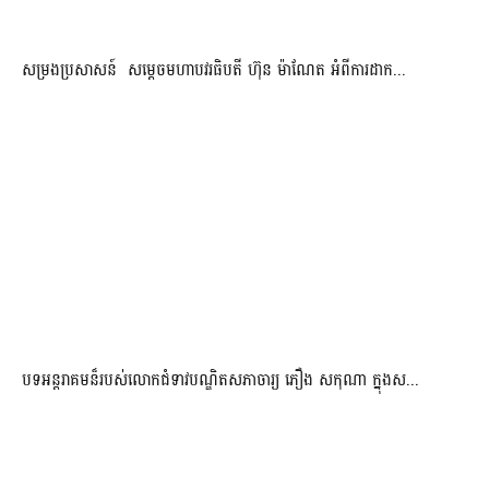
សម្រងប្រសាសន៍ សម្ដេចមហាបវរធិបតី ហ៊ុន ម៉ាណែត អំពីការដាក...
បទអន្តរាគមន៏របស់លោកជំទាវបណ្ឌិតសភាចារ្យ ភឿង សកុណា ក្នុងស...