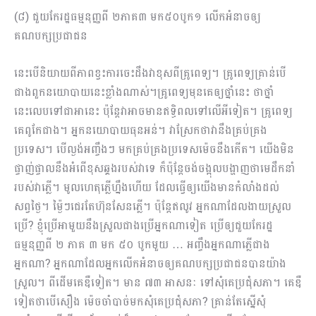
(៨) ជួយកែរដ្ឋធម្មនុញ្ញពី ២ភាគ៣ មក៥០បូក១ លើកអំនាចឲ្យ
គណបក្សប្រ​ជាជន
នេះបើនិយាយពីភាពខ្វះការចេះដឹងវាខុសពីគ្រូពេទ្យ។ គ្រូពេទ្យគ្រាន់បើ
ជាងពួកនយោបាយនេះខ្លាំង​ណាស់។គ្រូពេទ្យមុនគេឲ្យថ្នាំនេះ ថាថ្នាំ
នេះលេបទៅជាអានេះ ប៉ុន្ដែវាអាចមានឥទ្ធិពលទៅលើអីទៀត។ គ្រូពេទ្យ
គេពូកែជាង។ អ្នកនយោបាយធុនអន់។ វាស្រែកថាវានឹងគ្រប់គ្រង
ប្រទេស។ បើល្ងង់​​អញ្ចឹងៗ មកគ្រប់គ្រងប្រទេសម៉េចនឹងកើត។ យើងមិន
ផ្ចាញ់ផ្ចាលនឹងអំពើខុសឆ្គងរបស់វាទេ ក៏ប៉ុន្ដែចង់ចង្អុល​បង្ហាញថាមេដឹកនាំ
របស់វាភ្លើ។ មូលហេតុភ្លើហ្នឹងហើយ ដែលធ្វើឲ្យយើងមានកំលាំងដល់
សព្វថ្ងៃ។ ម៉្ងៃៗជេរតែហ៊ុនសែនភ្លើ។​ ប៉ុន្ដែឥលូវ អ្នកណាដែលងាយស្រួល
ប្រើ? ខ្ញុំប្រើអាមួយនឹងស្រួលជាងប្រើអ្នកណាទៀត ​ប្រើឲ្យជួយកែរដ្ឋ
ធម្មនុញ្ញពី ២ ភាគ ៣ មក ៥០ បូកមួយ … អញ្ចឹងអ្នកណាភ្លើជាង
អ្នកណា? អ្នកណាដែលអ្នកលើកអំនាចឲ្យគណបក្សប្រ​ជាជនបានយ៉ាង
ស្រួល។ ពីដើមគេឌឺទៀត។ មាន ៧៣ អាសនៈ ទៅសុំគេ​ប្រជុំសភា។ គេឌឺ
ទៀតថាបើសឿង ម៉េចចាំបាច់មកសុំគេប្រជុំសភា? គ្រាន់តែស្នើសុំ