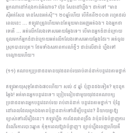
អ្នកណានៅកំពុងកាន់អំណាច? ហ៊ុន សែននៅហ្នឹង។ ដាក់ទៅ “មាន
ស៊ីអត់សែន មានសែនអត់ស៊ី”។ ២០ឆ្នាំហើយ បើគិតពី២០០៣ រហូតដល់
ពេលនេះ … ឥឡូវវាត្រូវហើយមានតែមួយ​មានអញអត់ឯង។ ឯងអ្នកថា
ទេតើ … អត់លើកលែងទោសអោយអ្ហែងទេ។ បើមានអ្នកជំនាន់ក្រោយ
ចូលមកក៏អ្នកជំនាន់ក្រោយអត់លើកលែងទោសអោយអ្ហែងដែរ។ អត់ចូល
ស្រុកបានរហូត។ ថែមទាំងសភាពការណ៍ថ្មីៗ ជាន់លើជាន់ ហ្នឹងទៅ
បណ្តោយហើយ។
(១១) គណបក្សប្រជាជនមានយុវជនរាប់រយរាប់ពាន់នាក់បន្តវេនតាមថ្នាក់
ឥឡូវអាយុសុទ្ធតែជាង៧០ហើយ។ សល់ ៥ ឆ្នាំ ប៉ុន្មានដងទៀត? មុខពួក
អ្ហែង! អត់មានអ្នកបន្តវេនទេ។ ប្រៀបធៀបជាមួយយុវជនគណបក្ស
ប្រជាជនមានអ្នកបន្តវេនរាប់រយ រាប់ពាន់នាក់ បន្តវេនតាមថ្នាក់។ ប៉ុន្តែ
នៅពេលដែលពួកឯងមានប៉ុន្មាននាក់ទៅដើម្បីបន្តវេន? និយាយគ្នាឱ្យ
ច្បាស់ទៅលើរឿងនេះ។ ឥឡូវហ្នឹង ការដែលវាពង្រឹង វាប៉ុនប៉ងបំផ្លាញការ
ដំណើរការបោះឆ្នោត កុំទុកពេលឱ្យវាបំផ្លាញ។ ច្បាប់ហ្នឹងចេញហើយគឺ