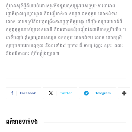
ខ្ញុំមានសុទិដ្ឋិនិយមចំពោះស្មារតីទទួលខុសត្រូវរបស់​​ក្រុម-ការងារ​រាជ
រដ្ឋាភិបាល​ចុះមូលដ្ឋាន និង​ជឿជាក់ថា សម្តេច ឯកឧត្តម លោកជំទាវ
លោក លោកស្រីនឹងបន្ត​ពង្រឹង​ការប្តេជ្ញាចិត្តរួមគ្នា ដើម្បីផលប្រយោជន៍ដ៏
ឧត្តុង្គឧត្តមរបស់ប្រទេសជាតិ​ និង​អនាគតដ៏រុងរឿង​នៃជាតិមាតុភូមិយើង ។
ជាទីបញ្ចប់ ខ្ញុំសូមជូនពរសម្តេច ឯកឧត្តម លោកជំទាវ លោក លោកស្រី
សូមប្រកបដោយពុទ្ធពរ និង​ពរទាំង៥ ប្រការ គឺ អាយុ វណ្ណៈ សុខៈ ពលៈ
និង​បដិភាណៈ កុំបីឃ្លៀងឃ្លាត៕
Facebook
Twitter
Telegram
ពត៌មានទាក់ទង