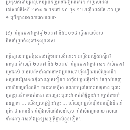
ប្រជុំសភាដើម្បីអនុម័តច្បាប់ក៏ត្រូវទៅ​អង្វរគេដែរ។ ជម្រើសដែល
នៅសល់គឺកែពី ២ភាគ ៣ មកនៅ ៥០ បូក ១។ អញ្ចឹងដល់តែ ៥០ បូក
១ ប្រើក្បាលអាណាអោយ​ជួយ?
(៩) នាំគ្នារត់ទៅក្រៅឆ្នាំ២០១៧ និង២០១៨ ធ្វើអោយមិនមេ
ដឹកនាំ(ប្រឆាំង)នៅក្នុងប្រទេស
ប្រើក្បាលអាអ្នកស្រែកជេរខ្ញុំថាអាល្ងង់នោះ។ អញ្ចឹងអាហ្នឹងវាស្អីវា?
អរគុណដែលឆ្នាំ ២០១៧ និង ២០១៨ នាំគ្នារត់ទៅក្រៅអស់។ ដល់រត់ទៅ
ក្រៅអស់ មានមេដឹកនាំណានៅក្នុងប្រទេស? ហ្នឹង​រឿងរបស់ហ្អែងតើ។
ឥលូវចេះស្រែកថាកុំបោះឆ្នោតទៀត។ អញ្ចឹងហ្អែងធ្វើទៅ។ តែច្បាប់ចេញ
រួចហើយល្អមើលតើ។ បានសេចក្ដីថា គណបក្សដទៃមានលទ្ធភាព ព្រោះ
ពួកជ្រុលនិយមអត់បានឈរឈ្មោះ ព្រោះវាកាត់សិទ្ធិខ្លួន​វា។ ​ច្បាប់គេអត់
អនុញ្ញាត … យើងគួរបង្រៀនវាខ្លះ … ហើយអ្នកធ្លាប់ជឿថាអាហ្នឹងដឹកនាំ
ពូកែ ថាអាមេដឹកនាំហ្នឹងហើយ​ដែលនាំខុស នាំដល់អញរលាយ រលាយ
ទាំងអញ អស់ទាំងព្រទ្យសម្បត្ដិផ្ទាល់ខ្លួនទៀត។