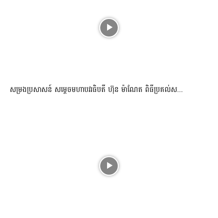
សម្រងប្រសាសន៍ សម្ដេចមហាបវរធិបតី ហ៊ុន ម៉ាណែត ពិធីប្រគល់ស...