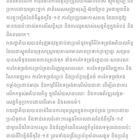
និង​​ពិភពលោក កំពុងមាន​ការវិវត្តប្រែប្រួលយ៉ាងឆាប់រហ័ស ស្មុគស្មាញ និង​
ប្រកបដោយគ្រោះថ្នាក់ ជាពិសេសសង្រ្គាមរុស្សី-អ៊ុយក្រែន រួមជាមួយនឹង​
ការផ្ទុះឡើងនៃជំងឺឆ្លងកូវីដ-១៩ ការប្រែប្រួល​អាកាសធាតុ ដែល​បង្កឱ្យ
មាន​ផលប៉ះពាល់​មកលើ​សន្តិសុខ និង​ការលូតលាស់សេដ្ឋកិច្ច​ក្នុងតំបន់ និង​
ពិភពលោក​។
រាជរដ្ឋាភិបាលបានជំរុញ​អនុវត្តជាប់ជាប្រចាំនូវកម្មវិធីកែទម្រង់​អភិបាលកិច្ច
ដែលជាស្នូលនៃយុទ្ធសាស្ត្រចតុកោណមានភាពប្រទាក់ក្រឡា​​គ្នា សម្រេច
បានសមិទ្ធផល​តាមការគ្រោងទុក​ ទាំងការកែទម្រង់រដ្ឋបាល-សាធារណៈ
ការកែទម្រង់​ការគ្រប់គ្រងហិរញ្ញវត្ថុ​សាធារណៈ ការកែទម្រង់​វិមជ្ឈការ និង​
វិសហមជ្ឈការ ការកែ​ទម្រង់​ច្បាប់ និង​ប្រព័ន្ធ​យុត្តិធម៌ ការកែទម្រង់​​កង
កម្លាំងប្រដាប់អាវុធ និង​កម្មវិធីកែទម្រង់​តាមវិស័យ​នានា ដើម្បីធានាការ
លើកកម្ពស់អភិបាលកិច្ច ក្នុងវិស័យសាធារណៈ និង​ការអភិវឌ្ឍសង្គម-
សេដ្ឋកិច្ចប្រកបដោយចីរភាព​ និង​សមធម៌។
រាជរដ្ឋាភិបាលបានចាត់វិធានការ​មុតស្រួចក្នុងការគ្រប់គ្រង​ ប្រកបដោយ
ប្រសិទ្ធភាព និង​ទាន់ពេលចំពោះការឆ្លងរីករាលដាលនៃជំងឺកូវីដ-១៩
ជាមួយនឹងវិធានការ​ស្តារ​ និង​ជំរុញកំណើន​សេដ្ឋកិច្ចដែលទទួលរង​ផលប៉ះ
ពាល់​ពីវិបត្តិជំងឺកូវីដ-១៩ ព្រមទាំងពង្រឹងប្រព័ន្ធ​គាំពារសង្គម និង​ប្រព័ន្ធ