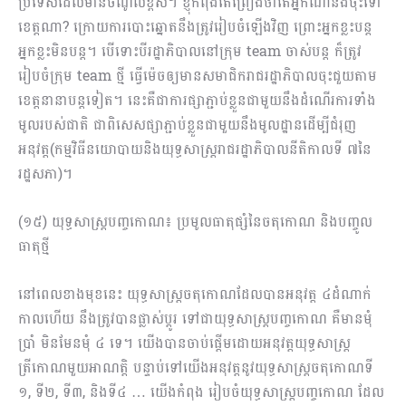
ប្រទេសដែលមានចំណូលខ្ពស់។ ខ្ញុំកំពុងតែព្រៀងថាតើអ្នកណានឹងចុះទៅ
ខេត្តណា? ក្រោយការបោះឆ្នោតនឹងត្រូវរៀបចំឡើងវិញ ព្រោះអ្នកខ្លះបន្ត
អ្នកខ្លះមិនបន្ត។ បើទោះបីរដ្ឋាភិបាលនៅក្រុម team ចាស់បន្ត ក៏ត្រូវ
រៀបចំក្រុម team ថ្មី ធ្វើម៉េចឲ្យមានសមាជិករាជរដ្ឋាភិបាលចុះជួយតាម
ខេត្តនានាបន្តទៀត។ នេះគឺជាការផ្សាភ្ជាប់ខ្លួនជាមួយនឹងដំណើរការទាំង​
មូលរបស់ជាតិ ជាពិសេសផ្សាភ្ជាប់ខ្លួនជាមួយនឹងមូលដ្ឋានដើម្បីជំរុញ
អនុវត្ត(កម្មវិធីនយោបាយនិងយុទ្ធសាស្រ្តរាជរដ្ឋាភិបាលនីតិកាលទី ៧នៃ
រដ្ឋសភា)។
(១៥) យុទ្ធសាស្រ្តបញ្ចកោណ៖ ប្រមូលធាតុផ្សំនៃចតុកោណ និងបញ្ចូល
ធាតុថ្មី
នៅពេលខាងមុខនេះ យុទ្ធសាស្រ្តចតុកោណដែលបានអនុវត្ត ៤ដំណាក់
កាលហើយ នឹងត្រូវបានផ្លាស់ប្តូរ ទៅជាយុទ្ធសាស្រ្តបញ្ចកោណ គឺមានមុំ
ប្រាំ មិនមែនមុំ ៤ ទេ។ យើងបានចាប់ផ្តើមដោយអនុវត្តយុទ្ធសាស្រ្ត
ត្រីកោណមួយអាណត្តិ បន្ទាប់ទៅយើងអនុវត្តនូវយុទ្ធសាស្រ្តចតុកោណទី
១, ទី២, ទី៣, និងទី៤ … យើងកំពុង រៀបចំយុទ្ធសាស្រ្តបញ្ចកោណ ដែល