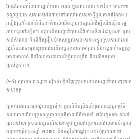
លែងតែសភារំលាយរដ្ឋាភិបាល ២ដង ក្នុងរយៈពេល ១២ខែ។ មានកថា
ខណ្ឌមួយថា សភាអស់អំណាចនៅពេលដែលសភាថ្មីចូលកាន់តំណែង។
អញ្ចឹងត្រូវកំណត់អំពីតួនាទីរបស់យើងឲ្យបានច្បាស់ដើម្បីយើងធ្វើសកម្ម
ភាពបន្តទៅទៀត។ បន្ទាប់ពីរាជរដ្ឋាភិបាលនីតិកាលទី៧ នៃរដ្ឋសភា ចូល
កាន់តំណែង និងពិនិត្យរៀបចំកែសម្រួលសមាសភាពក្នុងក្រុមការងាររាជ
រដ្ឋាភិបាលចុះមូលដ្ឋានរាជធានីខេត្តឲ្យបានសមស្រប និងបន្តដាក់ចេញនូវ
គោលការណ៍ និងវិធានការនានាដើម្បីបន្តពង្រឹង និងលើកកម្ពស់
ប្រសិទ្ធភាព។
(១៤) ក្រោយបោះឆ្នោត រៀបចំឡើងវិញក្រុមការងាររាជរដ្ឋាភិបាលចុះជួយ
តាមខេត្ត
ក្រុមការងារចុះមូលដ្ឋានបន្តទៀត ត្រួតពិនិត្យនិងគាំទ្រការអនុវត្តកម្មវិធី
នយោបាយនិងយុទ្ធសាស្រ្តរាជរដ្ឋាភិបាលនីតិកាលទី ៧នៃរដ្ឋសភា សំដៅ
ឆ្ពោះទៅសម្រេចបាននូវចក្ខុវិស័យកម្ពុជាក្លាយជាប្រទេសដែលមានចំ​ណូល
មធ្យមកម្រិតខ្ពស់ឆ្នាំ ២០៣០ និងចក្ខុវិស័យឆ្នាំ(២០៥០)ក្លាយទៅជា