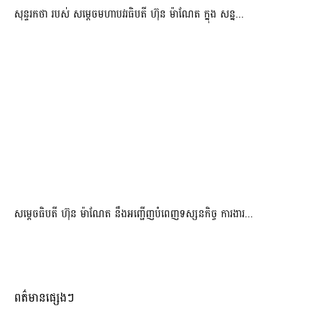
សុន្ទរកថា របស់ សម្ដេចមហាបវរធិបតី ហ៊ុន ម៉ាណែត ក្នុង សន្ន...
សម្តេចធិបតី ហ៊ុន ម៉ាណែត នឹងអញ្ជើញបំពេញទស្សនកិច្ច ការងារ...
ពត៌មានផ្សេងៗ