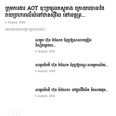
ក្រុមការងារ AOT ចុះប្រមូលភស្តុតាង ក្រោយយោធាថៃ
វាយប្រហារលើលំនៅឋានស៊ីវិល នៅខេត្តព្រ...
6 August, 2026
យោងតាមការបង្ហោះផ្សាយរបស់ក...
សម្តេច ហ៊ុន ម៉ាណែត ជំរុញឱ្យសាលាបង្រៀន
និស្សិតផ្តោតល...
6 August, 2026
សម្តេចធិបតី ហ៊ុន ម៉ាណែត ជំរុញឱ្យបណ្តុះសមត្ថភាពពិតរ...
6 August, 2026
សម្តេចធិបតី ហ៊ុន ម៉ាណែត៖ នៅក្នុងជីវិតពិត និងសមរភូម...
6 August, 2026