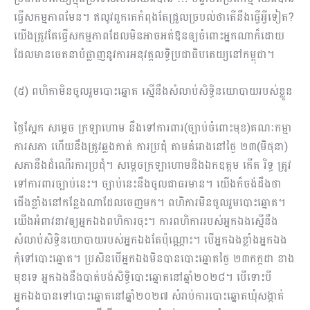
ធ្វើសកម្មភាពមែន។ ឥលូវពួកគេកំពុងតែជ្រួលច្របល់ថាតើនឹងធ្វើអ្វី​ទៀត?
យើងត្រូវតែធ្វើសកម្ម​ភាពដែលមិនអាចអត់ឱនឲ្យចំពោះអ្នកណាក៏ដោយ
ដែលមានចេតនាបំផ្លាញនូវ​ការ​អនុវត្ដលទ្ធិប្រជាធិបតេយ្យនៅកម្ពុជា។
(៥) ពហិកាមិនចូលរួមបោះឆ្នោត ស្មើនឹងសំលាប់សិទ្ធិនយោបាយរបស់ខ្លួន
ថ្ងៃស្អែក សម្ដេច ក្រឡាហោម នឹងទៅការពារ(ច្បាប់ចំពោះមុខ)គណៈកម្មា
ការសភា ហើយនឹងត្រូវឆ្លងកាត់ ការ​ប្រជុំ តាមគំរោងនៅថ្ងៃ ២៣(មិថុនា)
សភានឹងដំណើរការប្រជុំ។ សម្ដេចក្រឡា​ហោម​និងឯកឧត្តម កើត រិទ្ធ​ ត្រូវ
ទៅការពារច្បាប់នេះ។ ច្បាប់នេះនឹងចូលជាធរមាន។ យើងក៏ចង់ដឹងថា​
ជើងខ្លាំងនៅកន្លែងណាដែលចេញមក។ ពហិការមិនចូលរួមបោះឆ្នោត។
យើងអំពាវនាវឲ្យអ្នកឯង​ពហិការចុះ។ ការពហិការរបស់អ្នកឯងស្មើនឹង
សំលាប់សិទ្ធិនយោបាយរបស់អ្នកឯងតែប៉ុណ្ណោះ។ បើអ្នកឯងខ្លាំង​អ្នកឯង​
កុំទៅបោះឆ្នោត។ ប្រសិនបើអ្នក​ឯងមិនបានបោះឆ្នោតថ្ងៃ ២៣កក្កដា ខាង
មុខទេ អ្នកឯងនឹងបាត់បង់សិទ្ធិបោះឆ្នោតនៅឆ្នាំ២០២៨។ បើទោះបី
អ្នកឯងបានទៅបោះឆ្នោតនៅឆ្នាំ២០២៧ សំរាប់ការបោះឆ្នោត​ឃុំសង្កាត់