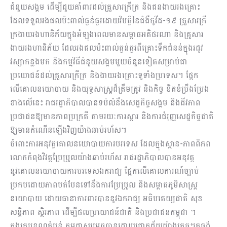
ជំនួយសង្គម ដើម្បីជួយ​គាំពារ​ដល់​គ្រួសារ​ក្រីក្រ​ និង​ជនងាយរងគ្រោះ ​
ដែលទទួលរងផលប៉ះពាល់​ធ្ងន់ធ្ងរ​ដោយវិបត្តិ​នៃជំងឺកូវីដ-១៩ គ្រួសារក្រី
ក្រងាយរងហានិភ័យក្នុងអំឡុងពេលមានសម្ពាធអតិផរណា និង​គ្រួសារ
ងាយរងហានិភ័យ ដែលរង​ផលប៉ះពាល់ធ្ងន់ធ្ងរពីគ្រោះ​ទឹកជំនន់ក្នុងរដូវ
វស្សាកន្លងមក និង​កម្មវិធីជំនួយសង្គម​មួយចំនួនទៀតសម្រាប់​ជា
ប្រយោជន៍ដល់គ្រួសារក្រីក្រ និង​ងាយរងគ្រោះ​ទូទាំងប្រទេស។ ផ្អែក
លើគោលនយោបាយ និង​យុទ្ធសាស្ត្រដ៏ត្រឹមត្រូវ និង​កិច្ច ខិតខំប្រឹងប្រែង
ខាងលើនេះ រាជរដ្ឋាភិបាលបានទប់លំនឹងសេដ្ឋកិច្ចសង្គម និងជីវភាព
ប្រជាជនឱ្យមានភាពប្រក្រតី តាមរយៈការស្តារ និង​ការជំរុញ​សេដ្ឋកិច្ចជាតិ
ឱ្យមាន​កំណើន​ឡើងវិញយ៉ាងឆាប់រហ័ស។
ចំពោះការអនុវត្តគោលនយោបាយការបរទេស ដែលក្នុងស្ថាន-ភាពពិភព
លោកកំពុងវិវត្តប្រែប្រួលយ៉ាងឆាប់រហ័ស រាជរដ្ឋាភិបាលបានអនុវត្ត​
នូវគោលនយោបាយការបរទេសឯករាជ្យ ផ្អែកលើគោលការណ៍ច្បាប់
ប្រកបដោយភាពបត់បែនទៅនឹងការប្រែប្រួល​ និង​សម្ពាធ​ភូមិសាស្ត្រ
នយោបាយ ដោយធានាការពារ​បាននូវឯករាជ្យ ​អធិបតេយ្យ​ជាតិ សុខ
សន្តិភាព ស្ថិរភាព ដើម្បី​ផលប្រយោជន៍ជាតិ និង​ប្រជាជនកម្ពុជា ។
ក្នុងក្របខណ្ឌតំបន់ កម្ពុជាសម្រេចបានដោយជោគជ័យយ៉ាងត្រចះត្រចង់