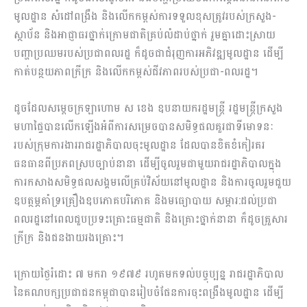
មូលដ្ឋាន សំដៅ​ពង្រឹង​ និង​លើកកម្ពស់​ការទទួលខុសត្រូវរបស់ក្រសួង-
ស្ថាប័ន​ និង​អាជ្ញាធរ​ថ្នាក់​ក្រោមជាតិគ្រប់លំដាប់ថ្នាក់ ​រួមគ្នាដោះស្រាយ
បញ្ហាប្រឈម​របស់ប្រជាពលរដ្ឋ​ ក៏ដូចជាជំរុញការអភិវឌ្ឍ​មូលដ្ឋាន ដើម្បី
កាត់បន្ថយភាពក្រីក្រ និង​​លើកកម្ពស់ជីវភាពរបស់ប្រជា-ពលរដ្ឋ។
ដូចដែលសម្តេចក្រឡាហោម ស ខេង ឧបនាយករដ្ឋមន្ត្រី រដ្ឋមន្ត្រី​ក្រសួង
មហាផ្ទៃបានលើកឡើងអំពីការសម្រេចបានសមិទ្ធផលគួរជាទីមោទនៈ
របស់ក្រុមការងារ​រាជរដ្ឋាភិបាលចុះមូលដ្ឋាន ដែលបានខិតខំកៀរគរ
ធនធានពីប្រភពស្របច្បាប់នានា ដើម្បីចូលរួមជាមួយរាជរដ្ឋាភិបាល​ក្នុង
ការកសាងសមិទ្ធផលសង្គមលើគ្រប់វិស័យនៅមូលដ្ឋាន និង​ការចូលរួមជួយ
ឧបត្ថម្ភគាំទ្រគ្រឿងឧបភោគ​បរិភោគ​ និង​មធ្យោបាយ សម្ភារ:ដល់ប្រជា
ពលរដ្ឋ​នៅពេលជួបប្រទះគ្រោះធម្មជាតិ និង​គ្រោះថ្នាក់នានា ក៏ដូចគ្រួសារ​
ក្រីក្រ និង​ជនងាយរងគ្រោះ។
ក្រោយ​ថ្ងៃរំដោះ ៧ មករា ១៩៧៩ រហូតមកទល់បច្ចុប្បន្ន រាជរដ្ឋាភិបាល
នៃគណបក្សប្រជាជនកម្ពុជាបានរៀបចំផែនការចុះពង្រឹងមូលដ្ឋាន ដើម្បី