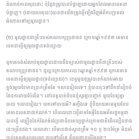
ដំណាក់កាលមុននោះ ប៉ុន្ដែវាត្រូវបានបំផ្លាញ​ដោយអ្នកដែលមានចេតនា
បំផ្លាញ។ (ដោយហេតុនេះ)បានជាយើងត្រូវធ្វើឡើងវិញអំពីការប្រគល់
អំណាចទៅឲ្យមូលដ្ឋាន។
(២) មូលដ្ឋានជាគ្រឹះរបស់គណបក្សប្រជាជន ក្រោយ​ឆ្នាំ១៩៩៣ គេមាន
ចេតនាធ្វើឲ្យមូលដ្ឋានទន់ខ្សោយ
ពួកគេចង់សំលាប់មូលដ្ឋានដោយដឹងច្បាស់ថាមូលដ្ឋានគឺជាគ្រឹះរបស់
គណបក្សប្រជាជន។ ដូច្នេះក្រោយ​ការបោះឆ្នោតឆ្នាំ១៩៩៣ ពួកគេមាន
ចេតនាធ្វើឲ្យមូលដ្ឋាន(ទន់ខ្សោយ)។ ខេត្តមួយ(ត្រូវបានកំណត់អោយ
ក្នុង)មួយខែមានប្រាក់ត្រឹមតែ ១លានរៀល​ទេ។ ខ្ញុំបានចុះទៅដឹកនាំរៀបចំ
ផែនការវាយប៉ៃលិន។ នៅខេត្តបាត់ដំ​បងខ្ញុំសួរគ្នាបញ្ជាក់ មួយខែឲ្យគ្នា​
ចាយ ១លានរៀល។ យកទៅចាយអី? អញ្ចឹងទេ ខ្ញុំនិយាយតាមមួយបែប
គេមានចេតនាជាក់លាក់។ បើពេលនោះធ្វើតាមតែអ្វីដែលអតីតរដ្ឋកម្ពុជា
បានធ្វើ ល្បឿននៃកំណែទំរង់ប្រជាធិបតេយ្យថ្នាក់ក្រោមជាតិដើរលឿន​ជាង
នេះច្រើនដង។ ពេលនោះ បើមានដាច់ស្ពានត្រឹម ១០ ឬ ២០ម៉ែត្រ មិនចាំ
បាច់ក្រសួងសាធារណៈការទៅធ្វើទេ គឺមូលដ្ឋានធ្វើតែម្ដង។