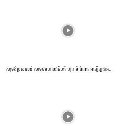
សម្រង់ប្រសាសន៍ សម្ដេចមហាបវរធិបតី ហ៊ុន ម៉ាណែត អញ្ជើញជាអ...