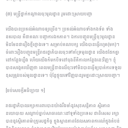
(៣) មន្ត្រីថ្នាក់កណ្តាលចុះមូលដ្ឋាន រួមដោះស្រាយបញ្ហា
យើងបានប្រគល់អំណាចឲ្យច្រើន។ ប្រគល់អំណាចទាំងកងទ័ព ទាំង
នគរបាល គឺជាគណៈបញ្ជាការឯកភាព។ ឯការបញ្ជូនមន្ដ្រីចុះមូលដ្ឋាន
មិនមែនជារឿងថ្មីថ្មោងទេ។ សម្រាប់​គណបក្ស យើងបានធ្វើរហូត(មក)។
ចំពោះរឿងបញ្ជូនមន្ដ្រីរាជរដ្ឋាភិបាលចុះទៅគាំទ្រមូលដ្ឋាន យើងជជែក​គ្នា
នៅកន្លែងហ្នឹង ហើយយើងក៏មកបិទនៅចុងនីតិកាលកន្លែងនេះវិញ។ ខ្ញុំ
បានសង្កេតឃើញថា ពេល​មន្ដ្រីខាងលើចុះទៅមិនបានធ្វើឲ្យបាត់់ការទទួល
ខុសត្រូវរបស់មូលដ្ឋានទេ។ ប៉ុន្ដែផ្ទុយទៅវិញបានរួមគ្នាដោះស្រាយបញ្ហា។
[ចប់សេចក្តីអធិប្បាយ ១]
រាជរដ្ឋាភិបាលរក្សាការពារបានយ៉ាងរឹងមាំនូវសុខសន្តិភាព​ ស្ថិរភាព​
នយោបាយ សណ្តាប់ធ្នាប់សាធារណៈនៅទូទាំងប្រទេស ជាពិសេស រក្សា
បាននូវ​ស្ថិរភាពម៉ាក្រូសេដ្ឋកិច្ច ក្នុងស្ថានភាព​ដែលសភាពការណ៍ក្នុងតំបន់