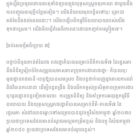
ក្នុងហ្នឹងប្រមូលដោយធាតុទាំងឡាយក្នុងយុទ្ធសាស្រ្តចតុកោណ ជាមួយនឹង
ការបញ្ចូលធាតុថ្មីបន្ថែមទៀត។ យើងនិយាយមុនបន្តិចទៅចុះ ព្រោះវា
គង់តែនឹងដល់ពេលនោះ។ យើងបង្ហើបពីកម្មវិធីនយោបាយរបស់យើង
ទុកជាស្រេច។ យើងមិនធ្វើដំណើរការនេះដោយកញ្ឆក់កណ្តៀតទេ។
[ចប់សេចក្តីអធិប្បាយ ៣]
បន្ទាប់ពីចូលកាន់​តំណែង​ រាជរដ្ឋាភិបាលសម្រាប់នីតិកាលទី៧ នៃរដ្ឋសភា
នឹងពិនិត្យ​រៀបចំកែសម្រួល​សមាសភាព​​ក្រុមការងារ​រាជរដ្ឋា- ភិបាល​​ចុះ
មូលដ្ឋានរាជធានី-ខេត្តឱ្យបានសមស្រប និង​បន្តដាក់ចេញ​នូវគោលការណ៍
និង​វិធានការនានា ​ដើម្បីបន្តពង្រឹង​ និង​លើកកម្ពស់​ប្រសិទ្ធភាព​ក្រុមការងារ
ចុះមូលដ្ឋានបន្តទៀតតាមរយៈ ការត្រួតពិនិត្យ និង​គាំទ្រការអនុវត្ត​កម្មវិធី
នយោបាយ​ និង​យុទ្ធសាស្ត្ររាជរដ្ឋាភិបាលសម្រាប់នីតិ-កាលទី៧ នៃ
រដ្ឋសភា សំដៅឈានឆ្ពោះទៅសម្រេចបាននូវចក្ខុវិស័យកម្ពុជា ឆ្នាំ២០៣០
ក្លាយ​ជាប្រទេសដែលមានចំណូលមធ្យម​កម្រិតខ្ពស់ ​និង​ចក្ខុ-វិស័យកម្ពុជា
ឆ្នាំ២០៥០ ក្លាយជាប្រទេសដែល​មានចំណូលខ្ពស់។