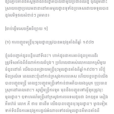
ផ្សារភ្ជាប់​ភាពជិតស្និទ្ធរវាងរាជរដ្ឋាភិបាលជាមួយប្រជាពលរដ្ឋ ចូលរួមដោះ
ស្រាយបញ្ហាប្រឈម​នានានៅ​តាមមូលដ្ឋានទូទាំងប្រទេសដោយទទួលបាន
នូវសមិទ្ធផលសំខាន់ៗ រួមមាន៖
[ចាប់ផ្តើមសេចក្តីអធិប្បាយ ១]
(១) ការបញ្ជូនមន្ត្រីចុះមូលដ្ឋានត្រូវបានអនុវត្តតាំងពីឆ្នាំ ១៩៨២
ខ្ញុំចង់បញ្ជាក់ជូនបន្ដិចនៅទីនេះ។ ហាក់ដូចជាការគាប់ជួនឬការដើរ
ត្រូវទិសតាំងពីដំណាក់កាលដំបូង​។ ប្រ​ហែលជាអស់លោកលោកស្រីមួយ
ចំនួននៅចាំ យើងបានពង្រាយមន្ដ្រីចុះមូលដ្ឋានតាំងពីឆ្នាំ​១៩៨២។ បើខ្ញុំ
មិនច្រលំទេ ពេលនោះខ្ញុំនៅកាន់ក្រសួងការបរទេស ហើយបន្ដបន្ទាប់យើង
បានបញ្ជូនមន្ដ្រី ពេលខ្លះបញ្ជូនមន្ដ្រីទៅកាន់ជាអភិបាលរងស្រុក ឬប្រធាន
ស្រុកនៅពេលនោះ។ ​សូម្បីមន្ដ្រីការទូត មុននឹងបញ្ជូនទៅធ្វើទូតត្រូវចុះ
មូលដ្ឋាន។ ឧទាហរណ៍មន្ដ្រីនៅក្រសួងការបរទេសដូចជា ឯកឧត្តម សៀង
គឹមហ៊ន់ លោក ភី ថាច ជាដើម យើងបានបញ្ជូនចុះមូលដ្ឋាន។ ម្ខាងទៀត ​
ទាក់ទិននឹងការអនុវត្ដការផ្ដល់អំណាចទៅដល់មូលដ្ឋានគឺមានតាំងពី