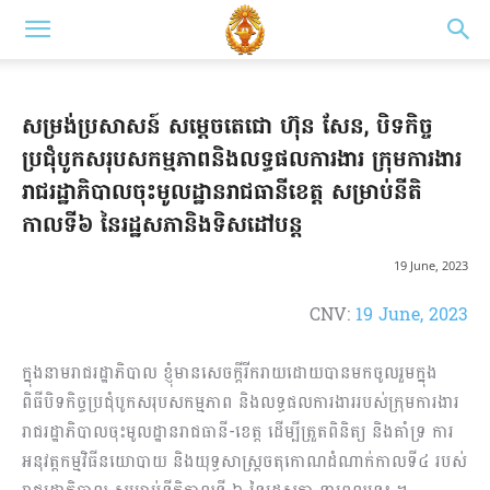
សម្រង់ប្រសាសន៍ សម្តេចតេជោ ហ៊ុន សែន, បិទកិច្ច
ប្រជុំបូកសរុបសកម្ម​ភាពនិងលទ្ធផលការងារ ក្រុមការងារ
រាជរដ្ឋាភិបាលចុះមូលដ្ឋានរាជធានីខេត្ត សម្រាប់នីតិ
កាលទី៦ នៃរដ្ឋសភានិង​ទិសដៅបន្ត
19 June, 2023
CNV:
19 June, 2023
ក្នុងនាមរាជរដ្ឋាភិបាល ខ្ញុំមានសេចក្តីរីករាយដោយបានមកចូលរួម​ក្នុង
ពិធីបិទកិច្ចប្រជុំបូកសរុប​សកម្មភាព និង​លទ្ធផលការងាររបស់ក្រុម​ការងារ
រាជរដ្ឋាភិបាលចុះមូលដ្ឋានរាជធានី-ខេត្ត ដើម្បីត្រួតពិនិត្យ​ និងគាំទ្រ ការ
អនុវត្តកម្មវិធីនយោបាយ និង​យុទ្ធសាស្ត្រ​ចតុកោណ​ដំណាក់កាលទី៤ របស់