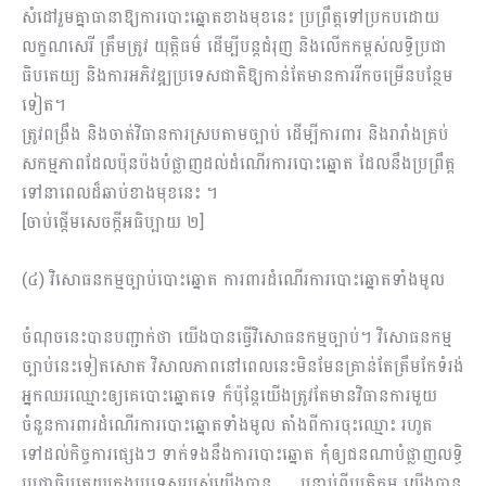
សំដៅរួមគ្នាធានាឱ្យការបោះឆ្នោត​ខាងមុខនេះ ប្រព្រឹត្តទៅ​ប្រកបដោយ
លក្ខណសេរី ត្រឹមត្រូវ យុត្តិធម៌ ដើម្បីបន្តជំរុញ​ និង​លើកកម្ពស់​លទ្ធិប្រជា
ធិបតេយ្យ និង​ការអភិវឌ្ឍប្រទេសជាតិឱ្យកាន់តែមានការរីកចម្រើនបន្ថែម
ទៀត។
ត្រូវពង្រឹង និង​ចាត់វិធានការ​ស្របតាមច្បាប់ ​ដើម្បី​ការពារ និង​រារាំង​គ្រប់
សកម្មភាពដែលប៉ុនប៉ងបំផ្លាញដល់ដំណើរការ​បោះឆ្នោត ដែល​នឹងប្រព្រឹត្ត
ទៅនាពេលដ៏ឆាប់ខាងមុខនេះ ។
[ចាប់ផ្តើមសេចក្តីអធិប្បាយ ២]
(៤) វិសោធនកម្មច្បាប់បោះឆ្នោត ការពារដំណើរការបោះឆ្នោតទាំងមូល
ចំណុចនេះបានបញ្ជាក់ថា យើងបានធ្វើវិសោធនកម្មច្បាប់។ វិសោធនកម្ម
ច្បាប់នេះទៀតសោត វិសាល​ភាពនៅពេលនេះមិនមែនគ្រាន់តែត្រឹមកែទំរង់
អ្នកឈរឈ្មោះឲ្យគេបោះឆ្នោតទេ ក៏ប៉ុន្ដែយើងត្រូវតែមានវិធាន​ការមួយ
ចំនួនការពារដំណើរការបោះឆ្នោតទាំងមូល តាំងពីការចុះឈ្មោះ​ រហូត
ទៅដល់កិច្ចការផ្សេងៗ ទាក់​ទងនឹងការបោះឆ្នោត កុំឲ្យជនណាបំផ្លាញលទ្ធិ
ប្រជាធិបតេយ្យក្នុងប្រទេសរបស់យើងបាន … បន្ទាប់ពីប្រតិកម្ម យើងបាន