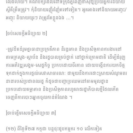
លែងហើយ។ គណបក្សដែលនៅទីក្រុងភ្នំពេញថាសុំឱ្យប្រយ័ត្នការនិយាយ
ស្ដី​គឺត្រឹមត្រូវ។ កុំនិយាយរញ៉ីរញ៉ៃតទៅទៀត។ អួតអាងទៅនិយាយអញ្ចេះ/
អញ្ចុះ និយាយយូរៗ វាត្រូវតែខ្លួនឯង …។
[ចប់សេចក្តីអធិប្បាយ ២]
-ត្រូវខិតខំរួមគ្នាធានាប្រក្រតីភាព និរន្តរភាព និង​ប្រសិទ្ធភាពការងារនៅ
តាមក្រសួង-ស្ថាប័ន និង​រដ្ឋបាល​គ្រប់ថ្នាក់​ នៅថ្នាក់ក្រោមជាតិ​ ដើម្បីជំរុញ
ការ​អភិវឌ្ឍសង្គម-សេដ្ឋកិច្ច ប្រកប​ដោយចីរភាព ដោយបង្កើន​ការយកចិត្ត
ទុកដាក់ក្នុងការផ្តល់សេវាសាធារណៈ ជាមួយនឹងការដោះស្រាយ​សំណូមពរ​
នានារបស់ប្រជាពលរដ្ឋ ក៏ដូចជាបញ្ហាប្រឈមនៅតាមមូលដ្ឋាន
ប្រកបដោយតម្លាភាព និង​ប្រសិទ្ធភាពរហូតរាជរដ្ឋាភិបាលថ្មីដែលកើត
ចេញពីការបោះឆ្នោតចូលកាន់តំណែង ។
[ចាប់ផ្តើមសេចក្តីអធិប្បាយ ៣]
(១២) ពីថ្ងៃទី២៧ កក្កដា បន្តចុះជួបកម្មករ ១០ លើកទៀត