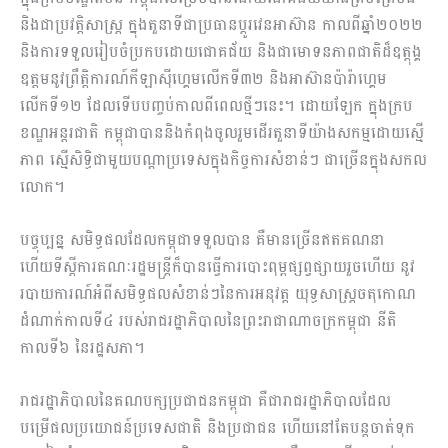
និង​ជាប្រវត្តិសាស្ត្រ ក្នុងតួនាទីជាប្រធានប្តូរវេនអាស៊ាន កាលពីឆ្នាំ២០២២
និង​ការទទួល​​រៀបចំប្រកបដោយជោគជ័យ និង​ជាមោទនភាពជាតិដ៏ឧត្តុង្គ
ឧត្តមនូវព្រឹត្តិការណ៍​កីឡាស៊ីហ្គេមលើកទី៣២ និង​អាស៊ានប៉ារ៉ាហ្គេម
លើកទី១២ ដែលទើបបញ្ចប់​កាលពីពេលថ្មីៗនេះ។ ដោយឡែក ក្នុងក្រប
ខណ្ឌអន្តរជាតិ កម្ពុជាបាននិង​កំពុងចូលរួម​ដើរតួនាទី​យ៉ាងសកម្មដោយស្មើ
ភាព ស្មើសិទ្ធិជាមួយបណ្តាប្រទេសក្នុងកិច្ចការសំខាន់ៗ ជាច្រើនក្នុងសកល
លោក។
បច្ចុប្បន្ន សមិទ្ធផលដែលកម្ពុជាទទួលបាន គឺមានច្រើនឥតគណនា
ហើយទីស្តីការគណៈរដ្ឋមន្ត្រី​ក៏បានធ្វើការ​បោះពុម្ពផ្សព្វផ្សាយរួចហើយ នូវ
របាយការណ៍អំពីសមិទ្ធផល​សំខាន់ៗនៃការអនុវត្ត យុទ្ធសាស្ត្រចតុកោណ​
ដំណាក់កាលទី៤ របស់រាជរដ្ឋាភិបាលនៃព្រះរាជាណាចក្រកម្ពុជា នីតិ
កាលទី៦ នៃរដ្ឋសភា។
រាជរដ្ឋាភិបាលនៃគណបក្សប្រជាជនកម្ពុជា គឺជារាជរដ្ឋាភិបាលដែល
បម្រើផលប្រយោជន៍ប្រទេសជាតិ និង​ប្រជាជន ហើយនៅតែបន្តចាត់ទុក​