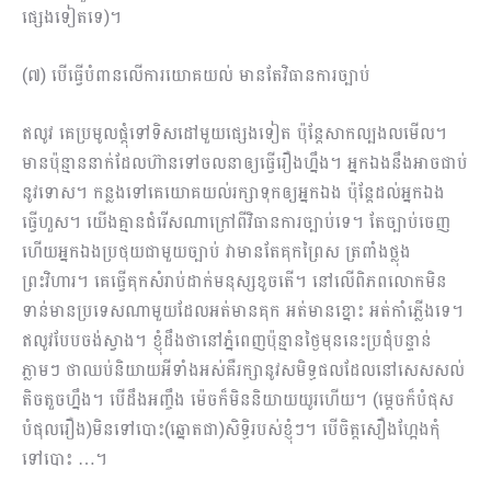
ផ្សេងទៀតទេ)។
(៧) បើធ្វើបំពានលើការយោគយល់ មានតែវិធានការច្បាប់
ឥលូវ គេប្រមូលផ្ដុំទៅទិសដៅមួយផ្សេងទៀត ប៉ុន្ដែសាកល្បងលមើល។
មានប៉ុន្មាននាក់ដែលហ៊ានទៅចលនា​ឲ្យធ្វើរឿងហ្នឹង។ អ្នកឯងនឹងអាចជាប់
នូវទោស។ កន្លងទៅគេយោគយល់រក្សាទុកឲ្យអ្នកឯង ប៉ុន្ដែដល់​អ្នកឯង
ធ្វើហួស។ យើងគ្មានជំរើសណាក្រៅពីវិធានការច្បាប់ទេ។ តែច្បាប់ចេញ
ហើយអ្នកឯង​ប្រថុយជាមួយច្បាប់ វាមានតែគុកព្រៃស ត្រពាំងថ្លុង
ព្រះវិហារ។ គេធ្វើគុកសំរាប់ដាក់មនុស្ស​ខូច​តើ។ នៅលើពិភពលោកមិន
ទាន់មានប្រទេសណាមួយដែលអត់មានគុក អត់មានខ្នោះ អត់កាំភ្លើងទេ។
ឥលូវបែបចង់ស្វាង។ ខ្ញុំដឹងថានៅភ្នំពេញប៉ុន្មានថ្ងៃមុននេះ​ប្រជុំ​បន្ទាន់
ភ្លាមៗ ថាឈប់និយាយអីទាំងអស់គឺរក្សានូវសមិទ្ធផលដែលនៅសេសសល់
តិចតួចហ្នឹង។ បើដឹង​អញ្ចឹង ម៉េចក៏មិននិយាយយូរហើយ។ (ម្តេចក៏បំផុស
បំផុលរឿង)មិនទៅបោះ(ឆ្នោតជា)សិទ្ធិរបស់ខ្ញុំៗ។ បើចិត្តសឿងហ្អែងកុំ
ទៅបោះ …។