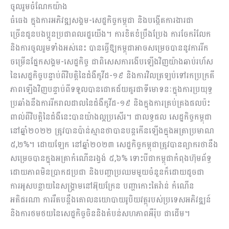
ចូលរួម​ចំណែក​យ៉ាង
ធំធេង ក្នុ​ង​ការអភិវឌ្ឍសង្គម-​សេដ្ឋកិច្ច​កម្ពុជា និងបង្កើតការងារជា
ច្រើនជូនបងប្អូនប្រជាពលរដ្ឋយើង​។ ការ​ខិតខំ​​​ប្រឹង​ប្រែង​ ការចែក​រំលែក
និងការចូលរួមទាំងអស់នេះ បាន​ធ្វើឱ្យ​កម្ពុជា​​អាច​សម្រេច​បាន​នូវ​ការរីក​
ចម្រើនផ្នែក​សង្គម​-សេដ្ឋកិច្ច ជាពិសេស​ការងើបឡើង​វិញយ៉ាងឆាប់រហ័ស​
នៃសេដ្ឋកិច្ចបន្ទាប់ពី​វិបត្តិ​នៃ​​ជំងឺកូវីដ-១៩ និងការវិលត្រឡប់ទៅរកប្រក្រតី
ភាពឡើងវិញបន្ទាប់ពីទទួលបាន​ជោគជ័យ​គួរជា​ទី​មោទនៈ​ក្នុង​ការប្រយុទ្ធ
ប្រឆាំងនឹងការរីករាលដាលនៃជំងឺកូវីដ-១៩ និង​ក្នុងការ​គ្រប់គ្រង​ផល​ប៉ះ
ពាល់​ពីវិបត្តិ​នៃជំងឺ​នេះបាន​យ៉ាងល្អប្រសើរ​។ ជា​លទ្ធផល សេដ្ឋកិច្ចកម្ពុជា
នៅឆ្នាំ២០២២ ត្រូវបានប៉ាន់ស្មានថាបានបន្តកើនឡើងក្នុងអត្រាប្រមាណ
៥,២%។ ដោយឡែក នៅឆ្នាំ២០២៣ សេដ្ឋកិច្ចកម្ពុជាត្រូវបានព្យាករថានឹង
សម្រេចបានក្នុងអត្រាកំណើនរង្វង់ ៥,៦% ទោះបីជាកម្ពុជាកំពុងហ៊ុមព័ទ្ធ
ដោយភាពមិនប្រាកដប្រជា​ និងបញ្ហាប្រឈមមួយចំនួនក៏ដោយដូចជា
ការអូសបន្លាយនៃសង្គ្រាមនៅអ៊ុយក្រែន បញ្ហា​កោះ​តៃវ៉ាន់​ កំណើន​
អតិផរណា ការរឹតបន្តឹងគោលនយោបាយរូបិយវត្ថុរបស់ប្រទេសអភិវឌ្ឍន៍
និងការថមថយនៃ​សេដ្ឋកិច្ច​ចិននិង​តំបន់សហភាពអឺរ៉ុប ជាដើម។