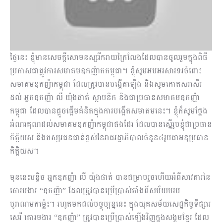
ថ្ងៃនេះ ខ្ញុំមានសេចក្តីសោមនស្សរីករាយក្រៃលែងដែលបានចូលរួមក្នុងពិធី
ប្រកាសជាផ្លូវការសមាគមឧកញ៉ាកកម្ពុជា។ ខ្ញុំសូមអបអរសារទរចំពោះ
សមាគមឧកញ៉ាកម្ពុជា ដែលត្រូវបានបង្កើតឡើង និងសូមកោតសរសើរ
ដល់ អ្នកឧកញ៉ា លី យ៉ុងផាត់ ស្ថាបនិក និងជាប្រធានសមាគមឧកញ៉ា
កម្ពុជា ដែលបានផ្ដួចផ្ដើមគំនិតក្នុងការបង្កើតសមាគមនេះ។ ខ្ញុំក៏សូមថ្លែង
អំណរគុណដល់សមាគម​ឧកញ៉ា​កម្ពុជាផងដែរ ដែលបានស្នើរូបខ្ញុំជាប្រធាន
កិត្តិយស និងឥស្សរជនជាន់ខ្ពស់នៃរាជរដ្ឋាភិបាលចំនួន៤រូបជាអនុប្រធាន
កិត្តិយស។
មុននេះបន្តិច អ្នកឧកញ៉ា លី យ៉ុងផាត់ បានជម្រាបរួចហើយអំពីសាវតារនៃ
គោរមងារ “ឧកញ៉ា” ដែល​​ត្រូវបានប្រើប្រាស់តាំងពីសម័យបរម
បូរាណមកម៉្លេះ។ រហូតមកដល់បច្ចុប្បន្ននេះ ក្នុងយុគសម័យសេដ្ឋកិច្ចទីផ្សារ
សេរី គោរមងារ “ឧកញ៉ា” ​ត្រូវបាន​ប្រើប្រាស់ឡើងវិញក្នុងសង្គមខ្មែរ ដែល