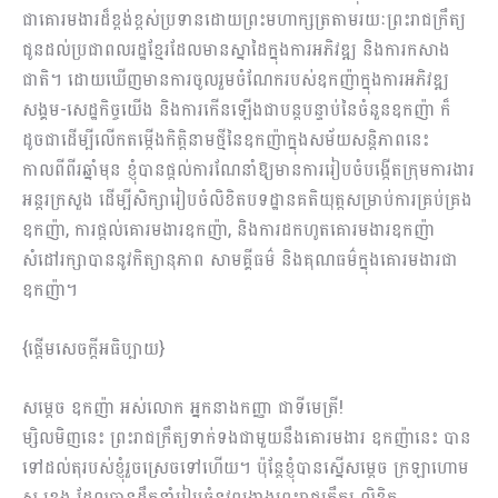
ជាគោរមងារដ៏ខ្ពង់ខ្ពស់ប្រទាន​ដោយព្រះមហាក្សត្រតាម​រយៈព្រះរាជក្រឹត្យ
ជូនដល់ប្រជាពលរដ្ឋខ្មែរដែលមានស្នាដៃក្នុងការអភិវឌ្ឍ និងការកសាង
ជាតិ។ ដោយឃើញមានការចូលរួមចំណែករបស់ឧកញ៉ាក្នុងការអភិវឌ្ឍ
សង្គម-សេដ្ឋកិច្ចយើង និងការកើនឡើង​ជាបន្តបន្ទាប់នៃចំនួនឧកញ៉ា ក៏
ដូចជាដើម្បីលើកតម្កើងកិត្តិនាមថ្មីនៃឧកញ៉ាក្នុងសម័យសន្តិភាពនេះ
កាលពី​​​ពីរឆ្នាំមុន​ ខ្ញុំបានផ្តល់ការណែនាំឱ្យមានការរៀបចំបង្កើតក្រុមការងារ
អន្តរក្រសួង ដើម្បីសិក្សារៀបចំលិខិតបទដ្ឋានគតិយុត្តសម្រាប់ការគ្រប់គ្រង
ឧកញ៉ា, ការផ្តល់គោរមងារឧកញ៉ា, និងការដកហូតគោរមងារឧកញ៉ា
សំដៅរក្សាបាននូវកិត្យានុភាព សាមគ្គីធម៌ និងគុណធម៌ក្នុងគោរមងារជា
ឧកញ៉ា។
{ផ្ដើមសេចក្ដីអធិប្បាយ}
សម្ដេច ឧកញ៉ា អស់លោក អ្នកនាងកញ្ញា ជាទីមេត្រី!
ម្សិលមិញនេះ ព្រះរាជក្រឹត្យទាក់ទងជាមួយនឹងគោរមងារ ឧកញ៉ានេះ បាន
ទៅដល់តុរបស់ខ្ញុំរួចស្រេចទៅហើយ។ ប៉ុន្ដែខ្ញុំបានស្នើសម្ដេច ក្រឡាហោម
ស ខេង ដែលបានដឹកនាំរៀបចំនូវពង្រាងព្រះរាជក្រឹត្យ លិខិត