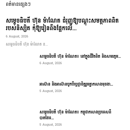
ពត៌មានផ្សេងៗ
សម្តេចធិបតី ហ៊ុន ម៉ាណែត ជំរុញឱ្យបណ្តុះសមត្ថភាពពិត
របស់និស្សិត កុំឱ្យរៀនពឹងផ្អែកលើ...
6 August, 2026
សម្តេចធិបតី ហ៊ុន ម៉ាណែត ន...
សម្តេចធិបតី ហ៊ុន ម៉ាណែត៖ នៅក្នុងជីវិតពិត និងសមរភូម...
6 August, 2026
អាស៊ាន និងអាស៊ានបូកបីប្តេជ្ញាចិត្តរួមគ្នាកសាងមុខងា...
5 August, 2026
សម្ដេចធិបតី ហ៊ុន ម៉ាណែត៖ កម្ពុជាកសាងប្រទេសពី
បាតដៃទ...
5 August, 2026