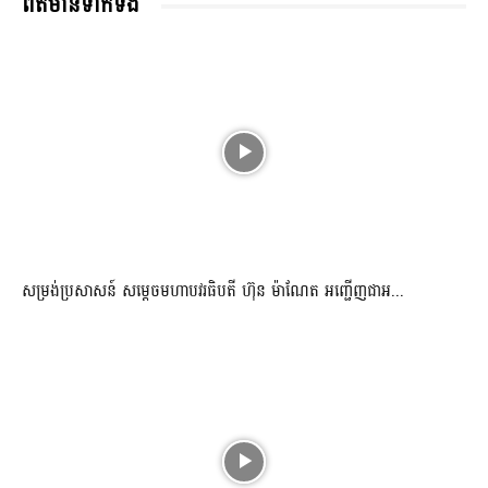
ពត៌មានទាក់ទង
សម្រង់ប្រសាសន៍ សម្ដេចមហាបវរធិបតី ហ៊ុន ម៉ាណែត អញ្ជើញជាអ...