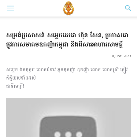
សម្រង់ប្រសាសន៍ សម្តេចតេជោ ហ៊ុន សែន, ប្រកាសជា
ផ្លូវការសមាគមឧកញ៉ាកម្ពុជា និងពិសារអាហារសាមគ្គី
10 June, 2023
សម្តេច ឯកឧត្តម លោកជំទាវ អ្នកឧកញ៉ា ឧកញ៉ា លោក លោកស្រី ភ្ញៀវ
កិត្តិយសទាំងអស់
ជាទីមេត្រី!