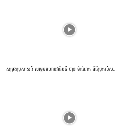
សម្រងប្រសាសន៍ សម្ដេចមហាបវរធិបតី ហ៊ុន ម៉ាណែត ពិធីប្រគល់ស...