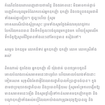
កំណើនដែលពោរពេញដោយថាមវ័ន្ត និងជវភាពនេះ មិនអាច​កាត់​ផ្ដាច់​
ចេញ​ពី​ការចូលរួ​ម​ចំណែករបស់អ្នកឧកញ៉ា ឧកញ៉ា និងបងប្អូនជនរួមជាតិ
ទាំងអស់គ្នាឡើយ។ ដូច្នេះហើយ ខ្ញុំសូម
កោត​សរសើរ​យ៉ាង​​ស្ម័គ្រស្មោះ​ ព្រមទាំងសូមថ្លែងអំណរគុណនូវការ
ចែករំលែកធនធាន និង​ទឹកចិត្ត​​លះបង់​ចូលរួមកន្លងមក ហើយ​ខ្ញុំសូមលើក​
ទឹកចិត្ត​ឱ្យ​ស្មារតី​វិជ្ជមានទាំងនេះ​នៅតែបន្ត​មាន​ តរៀងទៅ។
សម្តេច ឯកឧត្តម លោកជំទាវ អ្នកឧកញ៉ា ឧកញ៉ា លោក លោកស្រីទាំង
អស់!
ពិតណាស់ ដូចដែល អ្នកឧកញ៉ា លី យ៉ុងផាត់ បានជម្រាបជូនពី
គោលបំណងរបស់សមាគមនេះជាហូរហែ ហើយគោលបំណងទាំងនោះ
ទៀតសោត សុទ្ធសឹងតែជាអ្វីដែលរាជរដ្ឋាភិបាលក៏ប្រាថ្នាចង់បាន។ ក្នុង
នាមជាប្រមុខរាជរដ្ឋាភិបាល និងប្រធានកិត្តិយស ខ្ញុំសូមគាំទ្រការបង្កើតឱ្យ
មានសមាគមនេះឡើង និងសូមផ្តាំផ្ញើទៅកាន់សមាគមឧកញ៉ាកម្ពុជា និង
បណ្តាឧកញ៉ាទាំងអស់គប្បី​លៃលកយ៉ាងណាត្រូវអនុវត្តឱ្យបានល្អ និង