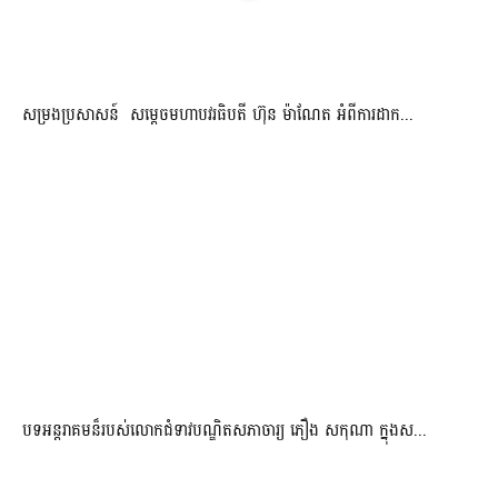
សម្រងប្រសាសន៍ សម្ដេចមហាបវរធិបតី ហ៊ុន ម៉ាណែត អំពីការដាក...
បទអន្តរាគមន៏របស់លោកជំទាវបណ្ឌិតសភាចារ្យ ភឿង សកុណា ក្នុងស...