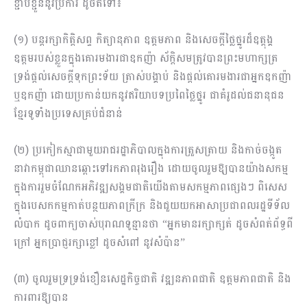
ខ្ជាប់ខ្ជួននូវប្រការ ដូចតទៅ៖
(១) បន្តរក្សាកិត្តិសព្ទ កិត្យានុភាព ឧត្តមភាព និងសេចក្តីថ្លៃថ្នូរដ៏ឧត្តុង្គ
ឧត្តមរបស់ខ្លួនក្នុងគោរមងារជាឧកញ៉ា ស័ក្តិសមត្រូវបានព្រះមហាក្សត្រ
ទ្រង់ផ្តល់សេចក្តីទុកព្រះទ័យ ត្រាស់បង្គាប់ និងផ្តល់គោរមងារជាអ្នកឧកញ៉ា
ឬឧកញ៉ា ដោយប្រកាន់យកនូវឥរិយាបទប្រពៃថ្លៃថ្នូរ ជាគំរូដល់ជនានុជន
ខ្មែរទូទាំងប្រទេសគ្រប់ជំនាន់
(២) ប្រកៀកស្មាជាមួយរាជរដ្ឋាភិបាលក្នុងការត្រួសត្រាយ និងកាច់ចង្កូត
នាវាកម្ពុជាឈានឆ្ពោះទៅរកភាពរុងរឿង ដោយចូលរួមឱ្យបានយ៉ាងសកម្ម
ក្នុងការរួមចំណែកអភិវឌ្ឍសង្គមជាតិយើងតាមសកម្ម​ភាព​ផ្សេងៗ ពិសេស
ក្នុងបេសកកម្មកាត់បន្ថយភាពក្រីក្រ និងជួយយកអាសាប្រជាពលរដ្ឋទីទ័ល
លំបាក ដូចពាក្យចាស់បុរាណទូន្មានថា “អ្នកមានរក្សាក្សត់ ដូចសំពត់ព័ទ្ធពី
ក្រៅ អ្នកប្រាជ្ញរក្សាខ្លៅ ដូចសំពៅ នូវសំប៉ាន”
(៣) ចូលរួមទ្រទ្រង់ខឿនសេដ្ឋកិច្ចជាតិ វឌ្ឍនភាពជាតិ ឧត្តមភាពជាតិ និង
ការពារឱ្យបាន