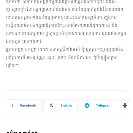
មុតមាំថា ​សមាគមឧកញ៉ាកម្ពុជានឹងក្លាយជាថ្នាលសាបព្រោះ និងជា
មូលដ្ឋានគ្រឹះនៃបណ្តាញទំនាក់ទំនងសហការដៃគូធុរកិច្ចនិងវិនិយោគធំៗ
នៅកម្ពុជា ព្រមទាំងជាដៃគូ​​​ពុំអាចខ្វះបានរបស់រាជរដ្ឋាភិបាលក្នុងការ
បង្កើនតួនាទីរបស់កម្ពុជាឱ្យកាន់តែខ្ពស់លើឆាកពាណិជ្ជកម្មតំបន់ និង
សកល។​ ជាចុងក្រោយ​ ខ្ញុំសូម​​ប្រសិទ្ធពរជ័យសព្ទសាធុការ ជូនដល់សម្តេច
ឯកឧត្តម លោកជំទាវ
អ្នកឧកញ៉ា ឧកញ៉ា លោក លោកស្រីទាំងអស់ ឱ្យជួបប្រទះនូវពុទ្ធពរទាំង
ប្រាំប្រការគឺ អាយុ វណ្ណៈ សុខៈ ពលៈ និងបដិភាណៈ កុំបីឃ្លៀងឃ្លាត
ឡើយ៕
Facebook
Twitter
Telegram