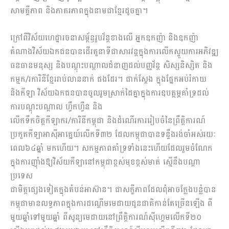
សាមគ្គីភាព និងភាតរភាពក្នុងនាមជាខ្មែរដូ​ច​គ្នា។
ក្រៅពីវិស័យហេដ្ឋារចនាសម្ព័ន្ធរូបវ័ន្តខាងលើ អ្នកឧកញ៉ា និងឧកញ៉ា
តំណាងវិស័យឯកជនបានដើរតួនាទីជាសារវន្តក្នុងការលើកស្ទួយការអភិវឌ្ឍ
ធនធានមនុស្ស និងបណ្តុះបណ្តាលជំនាញដល់បញ្ញវ័ន្ត សិស្សនិស្សិត និង
កម្មក/រការិនីខ្មែររាប់លាននាក់ ផងដែរ។ ជាក់ស្តែង ក្នុងផ្នែកអប់រំកាយ
និងកីឡា វិស័យឯកជនបានចូលរួមស្រាក់ដៃគ្នាក្នុងការឧបត្ថម្ភគាំទ្រដល់
ការបណ្តុះបណ្តាល ហ្វឹកហ្វឺន និង
លើកទឹកចិត្តកីឡាករ/ការិនីកម្ពុជា និងដំណើរការរៀបចំនៃព្រឹត្តិការណ៍
ប្រកួតកីឡាអាស៊ីអាគ្នេយ៍លើកទី៣២ ដែលកម្ពុជាបានទន្ទឹងរង់ចាំអស់រយៈ
ពេល៦៤ឆ្នាំ មកហើយ។ សកម្មភាពគាំទ្រទាំងនេះហើយដែលរួមចំណែក
ក្នុងការញ៉ាំងឱ្យវិស័យកីឡានៅកម្ពុជាខ្ពស់មុខខ្ពស់មាត់ ស្មើនឹងបណ្តា​​
ប្រទេស
ជាមិត្តផ្សេងទៀតក្នុងតំបន់អាស៊ាន។ ជាសក្ខីភាពដែលពុំអាចក្លែងបន្លំបាន
កម្ពុជាមានលទ្ធភាពក្នុងការដណ្តើមមេដាយជូនជាតិកាន់តែច្រើនឡើង ពី
មួយឆ្នាំទៅមួយឆ្នាំ ពីសូន្យមេដាយនៅព្រឹត្តិការណ៍ស៊ីហ្គេម​លើកទី២០