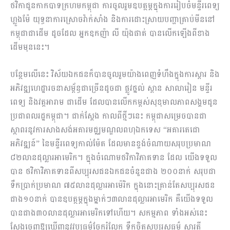
ថវិកាជូនកាកបាទក្រហមកម្ពុជា ការចូលរួមឧបត្ថម្ភក្នុងការរៀបចំមន្ទីរពេទ្យ
ហ្លួងម៉ែ យុទ្ធនាការស្រោចវ៉ាក់សាំង និងការដោះស្រាយបញ្ហាគ្រាប់មីននៅ
កម្ពុជាជាដើម ដូចដែល​ អ្នកឧកញ៉ា លី យ៉ុងផាត់ បានលើកឡើងពីខាង
ដើមមុននេះ។​
បន្ថែមលើនេះ វិស័យឯកជ​ន​ក៏បាន​ចូលរួម​យ៉ាង​ពេញទំហឹងក្នុងការ​ស្តារ និង
អភិវឌ្ឍហេដ្ឋា​រចនា​សម្ព័ន្ធ​ជាច្រើន​ដូចជា​ ផ្លូវថ្នល់ ស្ពាន សាលា​រៀន​​ មន្ទីរ
ពេទ្យ និងវត្តអារាម ​ជាដើម ដែលបានលើក​កម្ពស់​សុខុមាល​ភាពសង្គមជូន​
ប្រជា​ពលរដ្ឋ​​កម្ពុជា។ ជាក់ស្ដែង កាលពីថ្មីៗនេះ កម្ពុជា​សម្រេច​បានជា
ស្ថាពរនូវការសាងសង់អគារមជ្ឈមណ្ឌលពហុឯកទេស “អគារតេជោ
អភិវឌ្ឍន៍” នៃមន្ទីរពេទ្យកាល់ម៉ែត ដែលមានខ្ទង់ចំណាយ​សរុប​ប្រមាណ​
៨២លាន​ដុល្លារអាមេរិក។ ក្នុង​ចំណោម​​ថវិកាវិភាគទាន ដែល យើងទទួល
បាន ថវិកាវិភាគទានពីសប្បុរសជនឯកជនចំនួនជាង ២០០នាក់ សរុប​​ជា
ទឹកប្រាក់ប្រមាណ ៧៥លានដុល្លារអាម៉េរិក ក្នុងនោះគ្រាន់​តែសប្បុរសជន
ជាង១០នាក់ បាន​ឧបត្ថម្ភក្នុងម្នាក់​ៗ៣លានដុល្លារ​​អាមេរិក គឺយើងទទួល​
បានជាង​៣០លាន​ដុល្លារ​​អាមេរិក​ទៅ​ហើយ។ សកម្មភាព ទាំងអស់នេះ​
ស្ដែង​ចេញ​ឱ្យ​ឃើញ​នូ​វ​វប្បធម៌​ចែក​រំលែក​ ទឹកចិត្ត​សប្បុរសធម៌ ស្មារតី