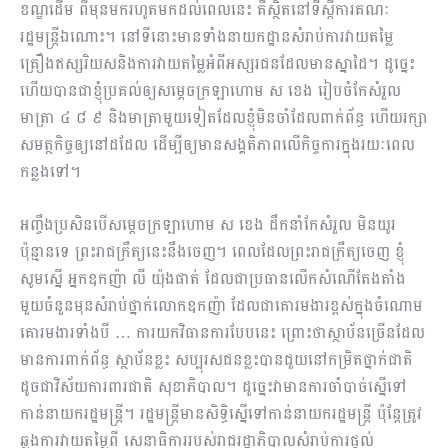
ខណ្ឌដើម ពីមុនមករហូតមកដល់ពេលនេះ គឺស្ថិតនៅទីស្ដីការគណៈ
រដ្ឋមន្ដ្រីឯណោះ។ នៅទីនោះមានទាំងនាយកដ្ឋានសំរាប់ការវាយតម្លៃ
គ្រឿងឥស្សរិយសនិងការវាយតម្លៃអំពីអស្សរជនដែលមានស្នាដៃ។ ដូច្នេះ
ហើយបានជាខ្ញុំប្រគល់ឲ្យសម្ដេចក្រឡាហោម ស ខេង រៀបចំកែសំរួល
មាត្រា ៤ ៨ ៩ និងមាត្រាមួយទៀតដែលខ្ញុំមិនចាំដែលពាក់ព័ន្ធ ហើយរក្សា
សមត្ថកិច្ចឲ្យនៅដដែល ដើម្បីឲ្យមានសង្គតិភាពលើកិច្ចការក្នុងរយៈពេល
កន្លងទៅ។
អញ្ចឹងប្រសិនបើសម្ដេចក្រឡាហោម ស ខេង ដឹកនាំកែសំរួល មិនយូរ
ប៉ុន្មានទេ ព្រះរាជក្រឹត្យនេះនឹងចេញ។ ពេលដែលព្រះរាជក្រឹត្យចេញ ខ្ញុំ
សូមស្នើ អ្នកឧកញ៉ា លី យ៉ុងផាត់ ដែលជាប្រធានលើកសំ​ណើតែងតាំង
មួយចំនួនមុនសំរាប់ថ្នាក់លោកឧកញ៉ា ដែលជាគោរមងារខ្ពស់ក្នុងចំណោម
គោរមងារទាំងបី … ការយកវិធានការបែបនេះ ព្រោះថាស្ថាប័នច្រើនដែល
មានការពាក់ព័ន្ធ ស្ថាប័នខ្លះ សប្បុរសជនខ្លះបានជួយនៅកម្រិតថ្នាក់ជាតិ
ដូចជាវិស័យការពារជាតិ សុខាភិបាល។ ដូច្នេះវាមានការចាំបាច់ស្នើទៅ
កាន់នាយករដ្ឋមន្ដ្រី។ រដ្ឋមន្ដ្រីមានសិទ្ធិស្នើទៅកាន់នាយករដ្ឋមន្ដ្រី ប៉ុន្ដែត្រូវ
ឆ្លងការវាយតម្លៃពី សេនាធិការរបស់រាជរដ្ឋាភិបាលសំរាប់ការផ្ដល់