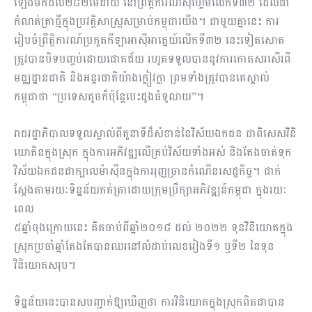
ឡើងមកដល់២៨២មេដាយ នៅព្រឹត្តិការណ៍ស៊ីហ្គេមលើកទី៣២ ដែលជា
កំណត់ត្រាថ្មីក្នុងប្រវត្តិសាស្ត្រសម្រាប់កម្ពុជាយើង។ ជាមួយគ្នានេះ ការ
រៀបចំព្រឹត្តិការណ៍ប្រកួតកីឡាអាស៊ីអាគ្នេយ៍លើកទី៣២ នេះទៀតសោត
ត្រូវបានបិទបញ្ចប់ដោយជោគជ័យ រហូតទទួលបាននូវការកោតសរសើរពី
មជ្ឈដ្ឋានជាតិ និងអន្តរជាតិយ៉ាងក្លៀវក្លា ព្រមទាំងត្រូវបានគេស្គាល់
កម្ពុជាថា “ប្រទេសតូចក៏ប៉ុន្តែបេះដូងធំទូលាយ”។
រាជរដ្ឋាភិបាលទទួលស្គាល់ពីតួនាទីដ៏សំខាន់នៃវិស័យឯកជន ជាពិសេសវិនិ
យោគិនក្នុងស្រុក ក្នុង​​ការ​អភិវឌ្ឍ​លើគ្រប់វិស័យ​ទាំង​​អស់ និងតែងចាត់ទុក
វិស័យឯកជនជាក្បាល​ម៉ាស៊ីន​ក្នុងការរុញ​ច្រាន​កំណើនសេដ្ឋកិច្ច។ ជាក់
ស្ដែង​តាម​រយៈ​ទិន្នន័យកត់ត្រាដោយក្រុម​ប្រឹក្សា​អភិវឌ្ឍន៍​កម្ពុជា ក្នុង​រយៈ​
ពេល
​​​​​៥ឆ្នាំ​ចុង​ក្រោយនេះ គិតចាប់ពីឆ្នាំ២០១៨ ដល់ ២០២២ ទុនវិនិយោគ​ក្នុង
ស្រុក​ប្រចាំឆ្នាំតែងតែបានឈរនៅ​លំដាប់​​​លេខ​រៀង​ទី១ ឬទី២​​ នៃទុន​
វិនិយោគ​សរុប។
ទិន្នន័យ​នេះបាន​​សបញ្ជាក់​ឱ្យ​ឃើញថា ​ការ​វិនិយោគ​ក្នុង​ស្រុក​ពិតជា​បាន