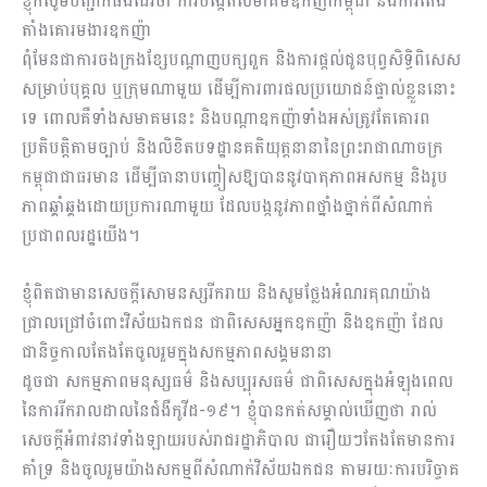
ខ្ញុំក៏សូមបញ្ជាក់ផងដែរថា ការបង្កើតសមាគមឧកញ៉ាកម្ពុជា និងការតែង
តាំងគោរមងារឧកញ៉ា
ពុំមែនជាការចងក្រងខ្សែបណ្តាញបក្សពួក និងការផ្តល់ជូនបុព្វសិទ្ធិពិសេស
សម្រាប់បុគ្គល ឬក្រុមណាមួយ ដើម្បីការពារផលប្រយោជន៍ផ្ទាល់ខ្លួននោះ
ទេ ពោលគឺទាំងសមាគមនេះ និងបណ្តាឧកញ៉ាទាំងអស់​ត្រូវតែគោរព
ប្រតិបត្តិតាមច្បាប់ និងលិខិតបទដ្ឋានគតិយុត្តនានា​នៃព្រះរាជាណាចក្រ
កម្ពុជាជាធរមាន ដើម្បីធានាបញ្ចៀស​ឱ្យបាននូវបាតុភាពអសកម្ម និងរូប
ភាពឆ្គាំឆ្គងដោយប្រការណាមួយ ដែលបង្កនូវភាពថ្នាំងថ្នាក់ពីសំណាក់
ប្រជាពលរដ្ឋយើង។
ខ្ញុំពិតជាមានសេចក្ដីសោមនស្សរីករាយ និងសូមថ្លែងអំណរគុណយ៉ាង​
ជ្រាល​ជ្រៅ​ចំពោះ​វិស័យ​ឯកជន ជា​ពិសេស​​​អ្នកឧកញ៉ា និងឧកញ៉ា ដែល
ជានិច្ចកាល​តែងតែចូលរួ​ម​ក្នុង​សកម្មភាពសង្គមនានា
​ដូចជា សកម្មភាពមនុស្សធម៌ និងសប្បុរសធម៌ ជាពិសេស​ក្នុងអំឡុង​ពេល​
នៃ​ការរីករាល​ដាល​នៃ​ជំងឺ​កូវីដ-១៩។ ខ្ញុំបាន​កត់សម្គាល់ឃើញថា រាល់
សេចក្ដីអំពាវនាវទាំងឡាយរប​ស់រាជរដ្ឋាភិបាល ជារឿយៗ​​តែងតែ​មាន​ការ​
គាំទ្រ និងចូលរួ​មយ៉ាង​សកម្មពីសំណាក់​វិស័យឯកជន​ តាមរយៈការបរិច្ចាគ