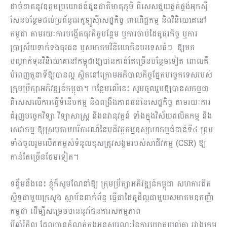
ដាច់ខាតនូវឧត្តមប្រយោជន៍ជូនជាតិមាតុភូមិ ពិសេសជួយផ្គត់ផ្គង់អុកស៊ី
សែនបន្ថែមដល់ប្រព័ន្ធអេកូឡូស៊ី​សេដ្ឋកិច្ច ពាណិជ្ជកម្ម និងវិនិយោគនៅ
កម្ពុជា តាមរយៈការបង្កើតធុរកិច្ចបន្ថែម ឬការចាប់ដៃគូធុរកិច្ច ឬការ
ប្រាស្រ័យ​ទាក់ទងធុរជន ឬសមាគមវិនិយោគិនបរទេសធំៗ ​ ឱ្យមក
បណ្តាក់ទុនវិនិយោគនៅកម្ពុជាឱ្យបានកាន់តែច្រើនបន្ថែមទៀត​ ពោលគឺ
បំពេញតួនាទីឱ្យបានល្អ ស្ថិតនៅក្រោមអភិបាលកិច្ចផ្នែកបច្ចេកទេសរបស់
ក្រុមប្រឹក្សា​អភិវឌ្ឍន៍​កម្ពុជា។ បន្ថែម​លើនេះ សូមចូលរួម​ឱ្យបាន​សកម្មជា​
ពិសេស​លើការធ្វើទំនើបកម្ម និងពង្រឹងភាពធន់នៃសេដ្ឋកិច្ច តាមរយៈការ​
ជំរុញ​​បច្ចេក​វិទ្យា វិទ្យាសាស្រ្ត និងនវានុវត្តន៍ ទាំងក្នុងវិស័យផលិតកម្ម និង
សេវាកម្ម ឱ្យស្របតាម​បរិការណ៍​នៃ​បដិវត្តកម្ម​ឧស្សាហកម្ម​ជំនាន់​ទី៤ ព្រម
ទាំងចូលរួមលើកកម្ពស់ទំនួលខុសត្រូវសង្គមរបស់សាជីវកម្ម (CSR) ឱ្យ
កាន់តែច្រើនថែមទៀត។
ទន្ទឹមនឹងនេះ ខ្ញុំក៏សូមណែនាំឱ្យ ក្រុមប្រឹក្សាអភិវឌ្ឍន៍កម្ពុជា សហការជិត
ស្និទ្ធជាមួយក្រសួង ស្ថាប័នពាក់ព័ន្ធ​ ធ្វើជាដៃគូដ៏ល្អជាមួយសមាគមឧកញ៉ា
កម្ពុជា ដើម្បីសម្រេចបាននូវផែនការ​សកម្មភាព​
បីឆ្នាំរំកិល ដែល​បាន​កំណត់​ក្នុងអនុស្សរណៈនៃការយោគយល់គ្នា រវាងក្រុម