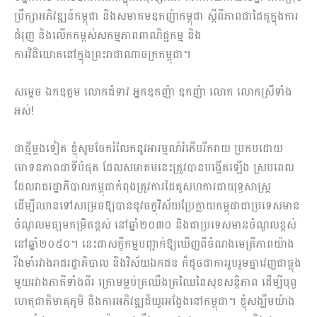
ប្រឹក្សាអភិវឌ្ឍន៍កម្ពុជា និង​សមាគមឧកញ៉ា​កម្ពុជា​ ស្ដីពីភាពជាដៃគូក្នុងការ
ជំរុញ និងលើកកម្ពស់សកម្មភាពពាណិជ្ជកម្ម និង
កា​រវិនិយោគ​នៅក្នុងព្រះ​រាជាណាចក្រកម្ពុជា។
សម្តេច ឯកឧត្តម លោកជំទាវ អ្នកឧកញ៉ា ឧកញ៉ា លោក លោកស្រីទាំង
អស់!
ជាថ្មីម្តងទៀត ខ្ញុំសូមចែករំលែកនូវអារម្មណ៍រំភើបរីករាយ ប្រកបដោយ
មោទនភាពជាទីបំផុត ដែលសមាគមនេះត្រូវបានបង្កើតឡើង ស្របពេល
ដែលរាជរដ្ឋាភិបាលកម្ពុជាកំពុងត្រូវការដៃគូសហការជាយុទ្ធសាស្ត្រ​
ដើម្បីឈានទៅសម្រេចឱ្យបាននូវចក្ខុវិស័យប្រែក្លាយកម្ពុជាជាប្រទេសមាន
ចំណូលមធ្យមកម្រិតខ្ពស់ នៅឆ្នាំ២០៣០ និងជាប្រទេសមានចំណូលខ្ពស់
នៅឆ្នាំ២០៥០។ នេះជាសក្ខីកម្ម​​បញ្ជាក់ឱ្យឃើញពីចំណងមេត្រីភាពយ៉ាង
រឹងមាំរវាងរាជរដ្ឋាភិបាល និងវិស័យឯកជន ក៏ដូចជាការរួបរួមគ្នាវេញជាធ្លុង
មួយរវាងភាគីទាំងពីរ ក្រោមម្លប់ត្រឈឹងត្រឈៃនៃសុខសន្តិភាព ដើម្បីបុព្វ
ហេតុ​​ជាតិមាតុភូមិ និងការអភិវឌ្ឍដ៏យូរអង្វែងនៅកម្ពុជា។ ខ្ញុំសង្ឃឹមយ៉ាង