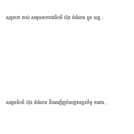
សុន្ទរកថា របស់ សម្ដេចមហាបវរធិបតី ហ៊ុន ម៉ាណែត ក្នុង សន្ន...
សម្តេចធិបតី ហ៊ុន ម៉ាណែត នឹងអញ្ជើញបំពេញទស្សនកិច្ច ការងារ...