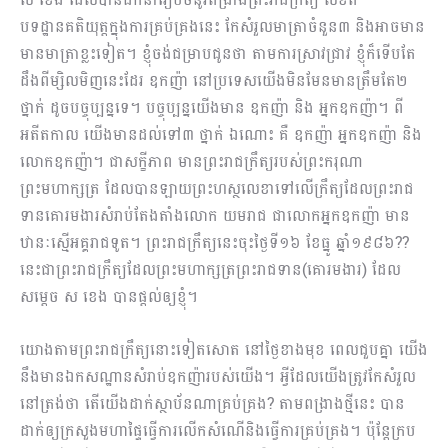
បទដ្ឋានគតិយុត្ដក្នុងការគ្រប់គ្រងនេះ កែសំរួលមាត្រាចំនួន៣ និងអាចមាន
មានមាត្រាខ្លះទៀត។ ខ្ញុំចង់ជម្រាបជូនថា តាមការស្រាវជ្រាវ ខ្ញុំក៏ទើបតែ
ដឹងពីម្សិលមិញនេះដែរ ឧកញ៉ា នៅប្រទេសយើងមិនមែនមានត្រឹមតែ២
ថ្នាក់ ដូចបច្ចុប្បន្នទេ។ បច្ចុប្បន្នយើងមាន ឧកញ៉ា និង អ្នកឧកញ៉ា។ ពី
អតីតកាល យើងមានដល់ទៅ៣ ថ្នាក់ ឯណោះ គឺ ឧកញ៉ា អ្នកឧកញ៉ា និង
លោកឧកញ៉ា។ ជាសក្ខីភាព មានព្រះរាជក្រឹត្យរបស់ព្រះករុណា
ព្រះមហាក្សត្រ ដែលបានឡាយព្រះហស្ថលេខាទៅលើក្រឹត្យដែលព្រះរាជ
ទានគោរមងារសំរាប់តែងតាំងលោក យមរាជ ជាលោកអ្នកឧកញ៉ា មាន
ឋានៈស្មើអគ្គរាជទូត។ ព្រះរាជក្រឹត្យនេះចុះថ្ងៃទី១៦ ខែធ្នូ ឆ្នាំ១៩៨៦??
នេះជាព្រះរាជក្រឹត្យដែលព្រះមហាក្សត្រព្រះរាជទាន(គោរមងារ) ដែល
សម្ដេច ស ខេង បានផ្ដល់ឲ្យខ្ញុំ។
យោងតាមព្រះរាជក្រឹត្យនោះទៀតសោត នៅថ្ងៃខាងមុខ ពេលជួបគ្នា យើង
នឹងមានឯកសណ្ឋានសំរាប់ឧកញ៉ារបស់យើង។ អ្វីដែលយើងត្រូវកែសំរួល
នៅត្រង់ថា តើយើងដាក់ស្ថាប័នណាគ្រប់គ្រង? តាមពង្រាងថ្មីនេះ បាន
ដាក់ឲ្យក្រសួងមហាផ្ទៃធ្វើការលើកសំណើនិងធ្វើការគ្រប់គ្រង។ ប៉ុន្ដែក្រប