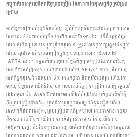
កម្ពុជាក៏ជាហត្ថលេខីក្នុងកិច្ចព្រមព្រៀង នៃភាពជាដៃគូសេដ្ឋកិច្ចគ្រប់ជ្រុង
ជ្រោយ
មួយផ្នែកទៀតគេក៏ត្រូវមើលលំហូរ ស្តីអំពីបញ្ហាទីផ្សារនៅខាងក្រៅ។ ល្ងាច
ស្អែកនេះ ខ្ញុំនឹងជួបក្រុមប្រឹក្សាធុរកិច្ច អាមេរិក-អាស៊ាន ខ្ញុំក៏នឹងប្រាប់ពួក
គេថា កុំមើលប្រទេសកម្ពុជាត្រឹមកម្ពុជាទេ ត្រូវមើលកម្ពុជាឱ្យហួសពីកម្ពុជា
ដោយកម្ពុជាមានកិច្ចព្រមព្រៀងក្នុងក្របខណ្ឌអាស៊ាន ដែលហៅថា
AFTA នោះ។ កម្ពុជាក៏ជាហត្ថលេខីក្នុងកិច្ចព្រមព្រៀងនៃភាពជាដៃគូ
សេដ្ឋកិច្ចគ្រប់ជ្រុងជ្រោយ ដែលហៅហាត់ថា AFTA។ កម្ពុជា គឺជាដៃគូ
ពាណិជ្ជកម្មសេរីរវាងកម្ពុជា-ចិន, រវាងកម្ពុជា និងកូរ៉េខាងត្បូង ហើយនៅ
មិនយូរប៉ុន្មានទេ យើងនឹងចុះហត្ថលេខាលើកិច្ចព្រមព្រៀងពាណិជ្ជកម្មសេរី
រវាងកម្ពុជា និង Arab Emirates យើងក៏កំពុងតែរៀបចំខ្លួន ដើម្បីធ្វើ
កិច្ចព្រមព្រៀងពាណិជ្ជកម្មសេរីជាមួយប្រទេសមួយចំនួនទៀត ហើយ
អាស៊ានក៏កំពុងតែធ្វើកិច្ចព្រមព្រៀងពាណិជ្ជកម្មសេរី រវាងអាស៊ានជាមួយ
នឹងសហភាពអឺរ៉ុប។ យើងនៅមានទីផ្សារដទៃទៀត ដែលយើងអាច
ទៅរួច។ ដូច្នេះ មិនមែនគ្រាន់ជាបញ្ហាដាច់ដោយឡែករបស់ទីផ្សារកម្ពុជាទេ
ដែលមានមនុស្ស ១៧ លាននាក់នោះទេ យើងមានមនុស្សដែលយើងត្រូវ