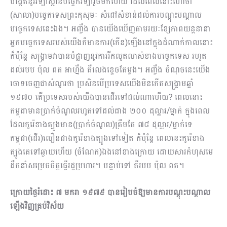
បង្កើតនូវវិទ្យាស្ថានបច្ចេកវិទ្យារួចមក​ហើយ ដែលពេលនោះហៅថា
(សាលា)បច្ចេកទេសព្រះកុសុមៈ សំដៅសំខាន់ដល់ការបណ្ដុះបណ្ដាល
បច្ចេកទេសនេះឯង។​ អញ្ចឹង បានយើងឃើញតាមរយៈខ្សែភាពយន្តនានា
អ្នកបច្ចេកទេសរបស់យើងក៏មានការ(កើន)ឡើងនៅក្នុងដំណាក់កាលនោះ
ក៏ប៉ុន្តែ សង្គ្រាមវាបានបំផ្លាញនូវការរីកលូតលាស់ខាងបច្ចេកទេស រហូត
ដល់របប ប៉ុល ពត អាហ្នឹង គឺលេងខ្ទេចតែម្តង។ អញ្ចឹង ចំណុចនេះយើង
ចោទចេញជាសំណួរថា ប្រសិនបើប្រទេសយើងមិនកើតសង្គ្រាមឆ្នាំ
១៩៧០ តើប្រទេសរបស់យើងបានដើរទៅដល់ណាហើយ? ពេលនោះ
កម្ពុជាមានប្រាក់ចំណូលរហូតទៅដល់ជាង​ ២០០ ដុល្លារ/ម្នាក់ ក្នុងពេល
ដែលកូរ៉េខាងត្បូងមាន(ប្រាក់ចំណូល)ត្រឹមតែ ៧៨ ដុល្លារ/ម្នាក់ទេ
កម្ពុជា(ដើរ)លឿនជាងកូរ៉េខាងត្បូងទៅទៀត ក៏ប៉ុន្តែ ពេលនេះកូរ៉េខាង
ត្បូងគេទៅឆ្ងាយហើយ (ចំណែក)ឯងនៅខាងក្រោយ ដោយសារកំហុសមេ
ដឹកនាំសម្រេចចិត្តធ្វើរដ្ឋប្រហារ។ បន្ទាប់ទៅ គឺរបប ប៉ុល ពត។
ក្រោយថ្ងៃរំដោះ ៧ មករា ១៩៧៩ បានរៀបចំឱ្យមានការបណ្ដុះបណ្ដាល
ឡើងវិញគ្រប់វិស័យ