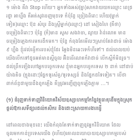
១ ម៉ោង គឺវា Stop ហើយ។ អ្នកទាំងអស់(គ្នា)សាកវាយយកឈ្មោះ ពេជ្រ
រដ្ឋា អាហ្នឹង គឺអត់សូវចេញមុខទេ ក៏ប៉ុន្តែ ច្រៀងពិរោះ ហើយ(ម្នាក់
ទៀត)ឈ្មោះ ប៊ុន សំបូរ និងស្ត្រីម្នាក់(ឈ្មោះ) នៅ សៀងហៃ (គឺថា)
ចម្រៀងពិរោះៗ ប៉ុន្តែ (ក៏)មាន សួស សងវាចា, ណូយ វ៉ាន់ណេត មាន
ចម្រៀងភ្លេងការមករដឹកមក។ ប៉ុន្តែ កំពុងតែមើលៗស្រាប់តែវាដាច់ ម៉ោង
៩ ហ្នឹង ខ្ញុំរវល់ធ្វើការរបស់ខ្ញុំដែរ អ្ហែងមិនឆេះទេក៏ហីទៅ។ ដល់ពេលយប់
យើងបើកទៅដូចអត់មានស្អីចូល អ៊ិនធើណេតក៏វាដា​ច់ បើកស្អីក៏មិនរួច។
ដល់ព្រឹកឡើងហៅអ្នកបច្ចេកទេស ខ្ញុំមានអ្នកបច្ចេកទេស ២ នាក់ នៅជាប់
យ៉ាងតិច (ក្នុងនោះ)ផ្នែកទូរស័ព្ទ/ទូរទស្សន៍ និងផ្នែកដទៃទៀត។ បើថា
ពាក់ព័ន្ធជាមួយនឹងពួកភ្លើង គឺត្រូវអញ្ជើញពួកភ្លើងភ្លាម …។
(១) ជំរុញទាក់ទាញវិនិយោគវិស័យឧស្សាហកម្មកែច្នៃវត្ថុធាតុដើមក្នុងស្រុក
ផ្ដល់ឱកាសទីផ្សារដល់កសិករ និងដោះស្រាយការងារធ្វើ
នៅពេលខាងមុខនេះ យើងកំពុងតែទាក់ទាញនូវអ្នកវិនិយោគ ដែល
ចូលមកកាន់ប្រទេសយើង (ហើយ)គោលនយោបាយឧស្សាហកម្មរបស់