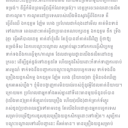
ពេលនោះខេត្តក្រចេះមានការ​តឹង​តែង ដោយមិនព្រមជាមួយបញ្ហាកំណែ
ទម្រង់។ ដីធ្លីក៏មិនព្រមធ្វើ(ធ្វើកំណែទម្រង់)។ ខេត្តក្រចេះពេលនោះផលិត
ជាកាណូត។ កាណូតនៅប្រទេសរបស់យើងមិនសូវធ្វើពីដែកទេ គឺ
ធ្វើពីឈើ ឯកឧត្តម ញ៉ែម ហេង ប្រហែលជាកំពុងនៅ​មើល គាត់មិនទាន់
ទៅណាទេ ពេលនោះគាត់ធ្វើជាប្រធានគណបក្សខេត្ត ឯកឧត្តម ថឹក ទ្រឹង
វុត្ថា ធ្វើអភិបាលខេត្ត​ គាត់នាំខ្ញុំដើរ តែខ្ញុំបាននាំគាត់ដើរវិញ ខ្ញុំថាឱ្យ
តម្រង់ទិស នៃការបណ្ដុះបណ្ដាល​ សម្រាប់ឆ្ពោះទៅរកការធ្វើសិប្បកម្ម
ទាក់ទងនឹងការធ្វើទូក/កាណូត ដែលជាមូលដ្ឋានយើងផលិតនៅខេត្ត
ក្រចេះ ដើម្បីផ្គត់​ផ្គង់ទៅខេត្តដទៃ​ ហើយក្នុងវិស័យនោះក៏ទាក់ទាញការចាប់
អារម្មណ៍ ទាក់ទងនឹងបញ្ហាការបណ្ដុះបណ្ដាល​បច្ចេក​ទេស ទាក់ទងនឹង
គ្រឿងយន្ដកសិកម្ម ឯកឧត្តម ញ៉ែម ហេង (និយាយ)ថា ខ្ញុំមិនចង់ឃើញ
ពួកអាអស់ហ្នឹង។ ខ្ញុំមិនបង្ហាញការមិនយល់របស់ខ្ញុំនូវអ្វីដែលគាត់និយាយ។
ក្រោយមក ប្រហែលជាអ្នកទាំងអស់គ្នានៅទីនេះមានមួយចំនួនចាំបាន
(យើងមាន)ត្រាក់ទ័រភ្ជួររាប់រយគ្រឿង ហើយ(យើង)ដាក់​ត្រាក់ទ័រភ្ជួរ
រាស់ជូន(ប្រជាពលរដ្ឋ)ទៅតាមខេត្ត តែយើង​បែរជាគ្មានអ្នកបច្ចេកទេស
សម្រាប់បម្រើឱ្យការជួសជុលគ្រឿងយន្ដកសិកម្មនោះទៅទៀត។ សូម្បីការ
បណ្ដុះបណ្ដាលទៅលើបញ្ហានេះ គឺអត់មាន។ មានគ្រឿងយន្ដសម្រាប់