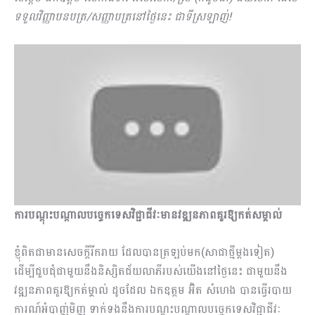
ទទួលវិញ្ញាបនបត្រ/សញ្ញាបត្រនៅថ្ងៃ​នេះ ជាទីស្រឡាញ់!
ការបណ្ដុះបណ្ដាលបច្ចេកទេសវិជ្ជាជីវៈមានវឌ្ឍនភាពគួរឱ្យកត់សម្គាល់
ខ្ញុំពិតជាមានសេចក្ដីរីករាយ ដែលបានត្រឡប់មក(សាជាថ្មីម្ដងទៀត)
ដើម្បីជួបជុំជាមួយនឹងនិស្សិតជ័យលាភីរបស់យើងនៅថ្ងៃនេះ ជាមួយនឹង
វឌ្ឍនភាពគួរឱ្យកត់ម្គាល់ ដូចដែល ឯកឧត្តម អ៊ិត សំហេង បានធ្វើរបាយ
ការណ៍​អំបាញ់​មិញ ​ទាក់ទងនឹងការបណ្ដុះបណ្ដាលបច្ចេកទេសវិជ្ជាជីវៈ