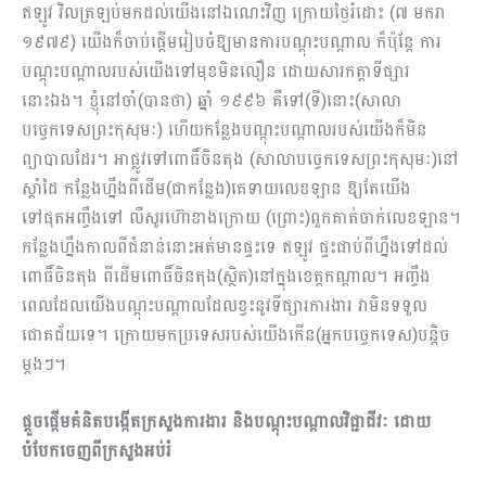
ឥឡូវ វិលត្រឡប់មកដល់យើងនៅឯណេះវិញ ក្រោយថ្ងៃរំដោះ (៧ មករា
១៩៧៩) យើងក៏ចាប់ផ្តើមរៀបចំឱ្យមានការបណ្តុះបណ្តាល ក៏ប៉ុន្តែ ការ
បណ្តុះបណ្តាលរបស់យើងទៅមុខមិនលឿន ដោយសារកត្តាទីផ្សារ
នោះឯង។ ខ្ញុំនៅចាំ(បានថា) ឆ្នាំ ១៩៩៦ គឺទៅ(ទី)នោះ(សាលា
បច្ចេកទេសព្រះកុសុមៈ) ហើយកន្លែងបណ្តុះបណ្តាលរបស់យើងក៏មិន
ព្យាបាលដែរ។ អាផ្លូវទៅពោធិ៍ចិនតុង (សាលាបច្ចេកទេសព្រះកុសុមៈ)នៅ
ស្តាំដៃ កន្លែងហ្នឹងពីដើម(ជាកន្លែង)គេទាយលេខឡាន ឱ្យតែយើង
ទៅផុតអញ្ចឹងទៅ លឺសូរហ៊ោខាងក្រោយ (ព្រោះ)ពួកគាត់ចាក់លេខឡាន។
កន្លែងហ្នឹងកាលពីជំនាន់នោះអត់មានផ្ទះទេ ឥឡូវ ផ្ទះជាប់ពីហ្នឹងទៅដល់
ពោធិ៍ចិនតុង ពីដើមពោធិ៍ចិនតុង(ស្ថិត)នៅក្នុងខេត្តកណ្តាល។ អញ្ចឹង
ពេលដែលយើងបណ្តុះបណ្តាលដែលខ្វះនូវទីផ្សារការងារ វាមិនទទួល
ជោគជ័យទេ។ ក្រោយមកប្រទេសរបស់យើងកើន(អ្នកបច្ចេកទេស)បន្តិច
ម្តងៗ។
ផ្ដួចផ្តើមគំនិតបង្កើតក្រសួងការងារ និងបណ្ដុះបណ្ដាលវិជ្ជាជីវៈ ដោយ
បំបែកចេញពីក្រសួងអប់រំ