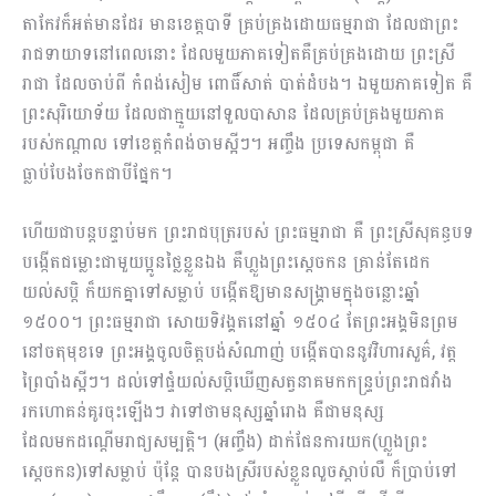
តាកែវក៏អត់មានដែរ មានខេត្តបាទី គ្រប់គ្រងដោយធម្មរាជា ដែលជាព្រះ
រាជទាយាទនៅពេលនោះ ដែលមួយភាគទៀតគឺគ្រប់គ្រងដោយ ព្រះស្រី
រាជា ដែលចាប់ពី កំពង់សៀម ពោធិ៍សាត់ បាត់ដំបង។ ឯមួយភាគទៀត គឺ
ព្រះសុរិយោទ័យ ដែលជាក្មួយនៅទួលបាសាន ដែលគ្រប់គ្រងមួយភាគ
របស់កណ្តាល ទៅខេត្តកំពង់ចាមស្អីៗ។ អញ្ចឹង ប្រទេសកម្ពុជា គឺ
ធ្លាប់បែងចែកជាបីផ្នែក។
ហើយជាបន្តបន្ទាប់មក ព្រះរាជបុត្ររបស់ ព្រះធម្មរាជា គឺ ព្រះស្រីសុគន្ធបទ
បង្កើតជម្លោះជាមួយប្អូនថ្លៃខ្លួនឯង គឺហ្លួងព្រះស្តេចកន គ្រាន់តែដេក
យល់សប្តិ ក៏យកគ្នាទៅសម្លាប់ បង្កើតឱ្យមានសង្គ្រាមក្នុងចន្លោះឆ្នាំ
១៥០០។ ព្រះធម្មរាជា សោយទិវង្គតនៅឆ្នាំ ១៥០៤ តែព្រះអង្គមិនព្រម
នៅចតុមុខទេ ព្រះអង្គចូលចិត្តបង់សំណាញ់ បង្កើតបាននូវវិហារសួគ៌, វត្ត
ព្រៃបាំងស្អីៗ។ ដល់ទៅផ្ទំយល់សប្តិឃើញសត្វនាគមកកន្ទ្រប់ព្រះរាជវាំង
រកហោគន់គូរចុះឡើងៗ វាទៅថាមនុស្សឆ្នាំរោង គឺជាមនុស្ស
ដែលមកដណ្តើមរាជ្យសម្បត្តិ។ (អញ្ចឹង) ដាក់ផែនការយក(ហ្លួងព្រះ
ស្ដេចកន)ទៅសម្លាប់ ប៉ុន្តែ បានបងស្រីរបស់ខ្លួនលួចស្តាប់លឺ ក៏ប្រាប់ទៅ