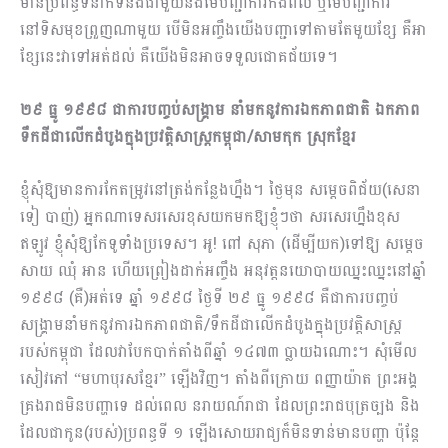
មានប្រព័ន្ធទំនាក់ទំនងជាមួយនឹងមេបញ្ជាការកងពល ឬមេបញ្ជាការ
នៅទិសមុខព្រួញណាមួយ បើមិនអញ្ចឹងយើងបញ្ជាទៅតាមតែមួយខ្សែ គឺអា
ខ្សែនេះវាទៅអត់ដល់ គឺយើងមិនអាចទទួលជោគជ័យទេ។
២៩ ធ្នូ ១៩៩៨ ជាការបញ្ចប់សង្គ្រាម នាំមកនូវការឯកភាពជាតិ ឯកភាព
ទឹកដីជាលើកដំបូងក្នុងប្រវត្តិសាស្ត្រកម្ពុជា/សាមកុក ស្រុកខ្មែរ
ខ្ញុំសុំឱ្យមានការកែតម្រូវនៅត្រង់កន្លែងហ្នឹង។ ថ្ងៃមុន សម្តេចពិជ័យ(សេនា
ទៀ បាញ់) អ្នកណាទេសរសេរខុសយកមកឱ្យខ្ញុំៗថា សរសេរហ្នឹងខុស
ឥឡូវ ខ្ញុំសុំឱ្យកែទូទាំងប្រទេស។ អូ! ពៅ សុភា (ដើម្បីយក)ទៅឱ្យ សម្តេច
សាយ ឈុំ អាន ហើយព្រៀងដាក់អញ្ចឹង អនុវត្តនយោបាយឈ្នះឈ្នះនៅឆ្នាំ
១៩៩៨ (គឺ)អត់ទេ ឆ្នាំ ១៩៩៨ ថ្ងៃទី ២៩ ធ្នូ ១៩៩៨ គឺជាការបញ្ចប់
សង្គ្រាមនាំមកនូវការឯកភាពជាតិ/ទឹកដីជាលើកដំបូងក្នុងប្រវត្តិសាស្ត្រ
របស់កម្ពុជា ដែលវាបែកបាក់តាំងពីឆ្នាំ ១៤៧៣ ប្លាយឯណោះ។ សុំមើល
សៀវភៅ “មហាបុរសខ្មែរ” ឡើងវិញ។ តាំងពីក្រោយ ពញ្ញាយ៉ាត ព្រះអង្គ
គ្រងរាជមិនបញ្ហាទេ ដល់ពេល នរាយណ៍រាជា ដែលព្រះរាជបុត្រច្បង និង
ដែលជាកូន(របស់)ប្រពន្ធទី ១ ឡើងសោយរាជ្យក៏មិនទាន់មានបញ្ហា ប៉ុន្តែ