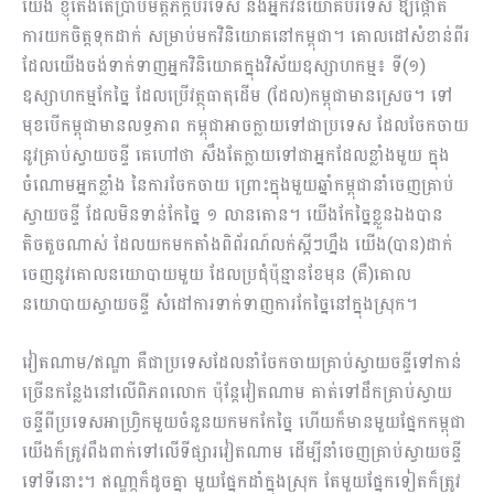
យើង ខ្ញុំតែងតែប្រាប់មិត្តភក្តិបរទេស និងអ្នកវិនិយោគបរទេស ឱ្យផ្តោត
ការយកចិត្តទុកដាក់ សម្រាប់មកវិនិយោគនៅកម្ពុជា។ គោលដៅសំខាន់ពីរ
ដែលយើងចង់ទាក់ទាញអ្នកវិនិយោគក្នុងវិស័យឧស្សាហកម្ម៖ ទី(១)
ឧស្សាហកម្មកែច្នៃ ដែលប្រើវត្ថុធាតុដើម (ដែល)កម្ពុជាមានស្រេច។ ទៅ
មុខបើកម្ពុជាមានលទ្ធភាព កម្ពុជាអាចក្លាយទៅជាប្រទេស ដែលចែកចាយ
នូវគ្រាប់ស្វាយចន្ទី គេហៅថា សឹងតែក្លាយទៅជាអ្នកដែលខ្លាំងមួយ ក្នុង
ចំណោមអ្នកខ្លាំង នៃការចែកចាយ ព្រោះក្នុងមួយឆ្នាំកម្ពុជានាំចេញគ្រាប់
ស្វាយចន្ទី ដែលមិនទាន់កែច្នៃ ១ លានតោន។ យើងកែច្នៃខ្លួនឯងបាន
តិចតួចណាស់ ដែលយកមកតាំងពិព័រណ៍លក់ស្អីៗហ្នឹង យើង(បាន)ដាក់
ចេញនូវគោលនយោបាយមួយ ដែលប្រជុំប៉ុន្មានខែមុន (គឺ)គោល
នយោបាយស្វាយចន្ទី សំដៅការទាក់ទាញការកែច្នៃនៅក្នុងស្រុក។
វៀតណាម/ឥណ្ឌា គឺជាប្រទេសដែលនាំចែកចាយគ្រាប់ស្វាយចន្ទីទៅកាន់
ច្រើនកន្លែងនៅលើពិភពលោក ប៉ុន្តែវៀតណាម គាត់ទៅដឹកគ្រាប់ស្វាយ
ចន្ទីពីប្រទេសអាហ្វ្រិកមួយចំនួនយកមកកែច្នៃ ហើយក៏មានមួយផ្នែកកម្ពុជា
យើងក៏ត្រូវពឹងពាក់ទៅលើទីផ្សារវៀតណាម ដើម្បីនាំចេញគ្រាប់ស្វាយចន្ទី
ទៅទីនោះ។ ឥណ្ឌា្កក៏ដូចគ្នា មួយផ្នែកដាំក្នុងស្រុក តែមួយផ្នែកទៀតក៏ត្រូវ