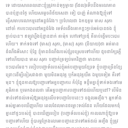
ទេ ដោយសារពេលនោះខ្ញុំត្រូវកាន់ទុក្ខម្តាយ (ដែល)ទើបនឹងមរណភាព
បានប៉ុន្មានថ្ងៃ ហើយសម្តេចពិជ័យសេនា ទៀ បាញ់ តំណាងឱ្យខ្ញុំទៅ
ធ្វើសមាហរណកម្មនៅអន្លង់វែង។ ប្រហែលជា ឯកឧត្តម មាស សុភា
នៅចាំ ការបះបោរនៅអន្លង់វែង មេទ័ពជើងគោកខ្លះក្តាប់អត់បានផង ខ្ញុំ
ក្តាប់បាន។ ឥឡូវហ្នឹងប៉ុន្មាននាក់ តាម៉ុក ហៅទៅប្រជុំ គឺចាប់ផ្តើមបះបោរ
ហើយ។ ទាក់ទងទៅ (មាស) សុភា, (មាស) សុភា (និយាយ)ថា អត់មាន
ដំណឹងអីសោះ ប៉ុន្តែ ខ្ញុំមានដំណឹងរបស់ខ្ញុំរួចស្រេចទៅហើយ ដូចជាក្បែរភ្លឺ
ទៅហើយបាន មាស សុភា បញ្ជាក់ត្រឡប់មកវិញថា មានការ
បះបោរមែន។ របៀបបញ្ជាទ័ពរបស់ខ្ញុំអត់បញ្ជាមួយខ្សែទេ ខ្ញុំបញ្ជាច្រើនខ្សែ
ព្រោះដើម្បីចៀសវាងថា មួយមិនអនុវត្ត ឬក៏អនុវត្តយឺត ឯមួយទៀត គឺទៅ
មុន។ ខ្ញុំជួនកាលឱ្យបញ្ជាទៅអគ្គបញ្ជាការ ក៏ប៉ុន្តែ ទន្ទឹមគ្នាខ្ញុំទាក់ទងទៅមេ
ភូមិភាគ ឬមេកងពលថា តើអគ្គបញ្ជាការបញ្ជាទៅដល់ហើយឬនៅ? បើមិន
ទាន់ទៅដល់ទេសុំឱ្យអនុវត្តលើបទបញ្ជាបែបនេះៗ ចង្អុលអញ្ចឹង។ អ្នកទាំង
អស់គ្នាអាចឃើញហើយ ពេលដែលមានជម្លោះទល់ដែន ហើយដែលមកជុំ
គ្នានៅផ្ទះរបស់ខ្ញុំ បានឃើញរបៀប (បញ្ជាទ័ពរបស់ខ្ញុំ) កាលណាខ្ញុំឱ្យបទ
បញ្ជាទៅហើយ ខ្ញុំបារម្ភក្រែងលោអាបញ្ជានេះវាទៅអត់ដល់ អញ្ចឹង ខ្ញុំត្រូវ