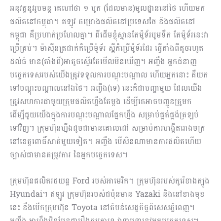
អនុវត្តនូវរូបមន្ត គេហៅថា ១ បូក (ដែលមាន)មូលដ្ឋាននៅថៃ ហើយមក
ផលិតនៅកម្ពុជា។ ឥឡូវ គម្រោងផលិតនៅប្រទេសថៃ និងផលិតនៅ
កម្ពុជា គឺប្រហាក់ប្រហែលគ្នា។ ពីដើមខ្ញុំស្មានតែម៉ូទ័របូមទឹក តែម៉ូទ័រនេះវា
ប្រើគ្រប់។ ម៉ាស៊ីនត្រជាក់ក៏ប្រើម៉ូទ័រ ស្អីក៏ប្រើម៉ូទ័រដែរ ធ្វើតាំងពីតូចរហូត
ដល់ធំ មាន(តាំងពី)អាតូចស្ទើរតែមើលមិនឃើញ។ អញ្ចឹង អ្នកជំនាញ
បច្ចេកទេសរបស់យើងត្រូវទទួលការបណ្ដុះបណ្ដាល ហើយអ្នកនោះ គឺយក
ទៅបណ្ដុះបណ្ដាលនៅឯថៃ។ អញ្ចឹង(ទេ) នេះក៏ជាបញ្ហាមួយ ដែលយើង
ត្រូវសហការជាមួយក្រុមផលិតហ្នឹងតែម្ដង ដើម្បីគេអាចបញ្ជូនគ្រូមក
ដើម្បីជួយយើងក្នុងការបណ្ដុះបណ្ដាលផ្នែកហ្នឹង សម្រាប់ផ្គត់ផ្គង់ត្រឡប់
ទៅវិញ។ ក្រុមហ៊ុនហ្នឹងដូចជាមានគោលដៅ សម្រាប់ការបង្កើតរោងចក្រ
នៅខេត្តពោធិ៍សាត់មួយទៀត។ អញ្ចឹង បើសិនណាមានការផលិតហើយ
ច្បាស់ជាមានតម្រូវការ នៃអ្នកបច្ចេកទេស។
ក្រុមហ៊ុនផលិតរថយន្ត Ford របស់អាមេរិក។ ក្រុមហ៊ុនរបស់កូរ៉េខាងត្បូង
Hyundai។ ឥឡូវ ក្រុមហ៊ុនរបស់ជប៉ុនមាន Yazaki និងនៅខាងមុខ
នេះ នឹងបើកក្រុមហ៊ុន Toyota នៅតំបន់សេដ្ឋកិច្ចពិសេសភ្នំពេញ។
អញ្ចឹង អាហ្នឹងមិនមែនជារឿងធម្មតាទេ វាទាមទារនូវអ្នកបច្ចេកទេស។