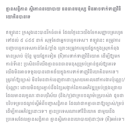
គ្មានសន្តិភាព ស្ថិរភាពនយោបាយ ធនធានមនុស្ស មិនអាចទាក់ទាញវិនិ
យោគិនបានទេ
ឥឡូវនេះ ក្រសួងនេះបានរីកធំធាត់​ ដែលថ្ងៃនេះយើងចែកសញ្ញាបត្ររហូត
ទៅដល់ ៥ ៤៥៥ នាក់ សុទ្ធតែជាអ្នកបច្ចេកទេស។ ឥឡូវនេះ តម្រូវការ
បញ្ហាបច្ចេកទេសកាន់តែធំ/ខ្លាំង ព្រោះតម្រូវការមួយផ្នែកក្នុងស្រុកកំពុង
មានស្រាប់ ប៉ុន្តែ មួយផ្នែកទៀត (គឺ)ការទាក់ទាញវិនិយោគ ដើម្បីឱ្យមក
កាន់ទីនេះ ប្រសិនបើយើងគ្មានធនធានមនុស្សគ្រប់គ្រាន់ផ្តល់ឱ្យគេទេ
យើងមិនអាចទទួលបានជោគជ័យក្នុងការទាក់ទាញវិនិយោគិនមកទេ។
ត្រូវចាំឱ្យច្បាស់ មិនមែនដាក់ចេញថាដោះស្រាយគោលដៅការងារប៉ុណ្ណេះ/
ប៉ុណ្ណោះ ដោយមិនផ្សារភ្ជាប់នឹងខ្សែសង្វាក់នៃការអភិវឌ្ឍគ្រប់ជ្រុងជ្រោយ
ដែលមានលក្ខណៈជាពហុវិស័យ (និង/ឬ)ជាក្របខណ្ឌម៉ាក្រូរបស់វា ដូចជា
បរិបទគ្របដណ្តប់ស្តីអំពីបញ្ហាសន្តិភាព ដែលវាជាកត្តាធានាឱ្យច្បាស់/គ្រប់
ដើម្បីការអភិវឌ្ឍនោះទេ។ គ្មានប្រទេសណាទៅវិនិយោគ ជាមួយនឹង
ប្រទេសដែលគ្មានសន្តិភាព គ្មានស្ថិរភាពនយោបាយ(នោះ)ទេ (គឺ)អត់ទេ។