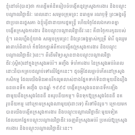
ខ្ញុំនៅចាំ(បាន)ថា ការផ្តើមគំនិតរៀបចំបង្កើតនូវក្រសួងការងារ និងបណ្តុះ
បណ្តាលវិជ្ជាជីវៈ ពេលនោះ សម្តេចក្រុមព្រះ នរោត្តម រណឫទ្ធិ ព្រះអង្គធ្វើ
ជាប្រធានរដ្ឋសភា ឯខ្ញុំធ្វើជានាយករដ្ឋមន្រ្តី ហើយថ្ងៃដែលឯកភាពគ្នា
បង្កើតក្រសួងការងារ និងបណ្តុះបណ្តាលវិជ្ជាជីវៈនេះ គឺជាថ្ងៃការកូនរបស់
ខ្ញុំ។ ពេលហ្នឹងខ្ញុំយាង សម្តេចក្រុមព្រះ និងព្រះអង្គម្ចាស់ក្សត្រី ម៉ារី ចូលរួម
អាពាហ៍ពិពាហ៍ ក៏ជជែកគ្នាអំពីការបង្កើត(ក្រសួងការងារ និងបណ្តុះ
បណ្តាលវិជ្ជាជីវៈ)នេះ។ ពីដើមវិទ្យាស្ថានខាងបណ្តុះបណ្តាលវិជ្ជា
ជីវៈ(ស្ថិត)នៅក្នុងក្រសួងអប់រំ។ អញ្ចឹង ទំហំការងារ នៃក្រសួងអប់រំពេល
នោះពិបាកគ្របដណ្តប់ទៅលើផ្នែកនេះ។ ដូចអ្វីដែលធ្លាប់កើតនៅក្រសួង
កសិកម្ម ដែលយើងមិនអាចរីកលូតលាស់ខាងផ្នែកទាក់ទិនជាមួយនឹងរឿង
ធនធានទឹក អញ្ចឹង បានឆ្នាំ ១៩៩៨ បង្កើតក្រសួងធនធានទឹកឡើង
ជាមួយនឹងក្រសួងដែនដី នគរូបនីយកម្ម។ មិនទុកឱ្យក្រសួងដែនដី នគ
រូបនីយកម្ម នៅក្រោមក្រសួងណាមួយ(នោះទេ) គឺទៅមិនរួច។ ក្រោយមក
បានយើងបង្កើតក្រសួងការងារ និងបណ្តុះបណ្តាលវិជ្ជាជីវៈមួយទៀត
ដែលយកផ្នែកបណ្តុះបណ្តាលវិជ្ជាជីវៈចេញពីក្រសួងអប់រំ ប្រគល់ឱ្យក្រសួង
ការងារ និងបណ្តុះបណ្ដាលវិជ្ជាជីវៈនេះ។