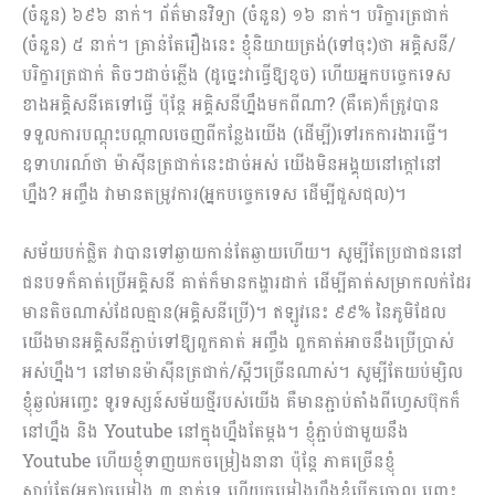
(ចំនួន) ៦៩៦ នាក់។ ព័ត៌មានវិទ្យា (ចំនួន) ១៦ នាក់។ បរិក្ខារត្រជាក់
(ចំនួន) ៥ នាក់។ គ្រាន់តែរឿងនេះ ខ្ញុំនិយាយត្រង់(ទៅចុះ)ថា អគ្គិសនី/
បរិក្ខារត្រជាក់ តិចៗដាច់ភ្លើង (ដូច្នេះវាធ្វើឱ្យខូច) ហើយអ្នកបច្ចេកទេស
ខាងអគ្គិសនីគេទៅធ្វើ ប៉ុន្តែ អគ្គិសនីហ្នឹងមកពីណា? (គឺគេ)ក៏ត្រូវបាន
ទទួលការបណ្តុះបណ្តាលចេញពីកន្លែងយើង (ដើម្បី)ទៅរកការងារធ្វើ។
ឧទាហរណ៍ថា ម៉ាស៊ីនត្រជាក់នេះដាច់អស់ យើងមិនអង្គុយនៅក្តៅនៅ
ហ្នឹង? អញ្ចឹង វាមានតម្រូវការ(អ្នកបច្ចេកទេស ដើម្បីជួសជុល)។
សម័យបក់ផ្លិត វាបានទៅឆ្ងាយកាន់តែឆ្ងាយហើយ។ សូម្បីតែប្រជាជននៅ
ជនបទក៏គាត់ប្រើអគ្គិសនី គាត់ក៏មានកង្ហារដាក់ ដើម្បីគាត់សម្រាកលក់ដែរ
មានតិចណាស់ដែលគ្មាន(អគ្គិសនីប្រើ)។ ឥឡូវនេះ ៩៩% នៃភូមិដែល
យើងមានអគ្គិសនីភ្ជាប់ទៅឱ្យពួកគាត់ អញ្ចឹង ពួកគាត់អាចនឹងប្រើប្រាស់
អស់ហ្នឹង។ នៅមានម៉ាស៊ីនត្រជាក់/ស្អីៗច្រើនណាស់។ សូម្បីតែយប់ម្សិល
ខ្ញុំឆ្ងល់អញ្ចេះ ទូរទស្សន៍សម័យថ្មីរបស់យើង គឺមានភ្ជាប់តាំងពីហ្វេសប៊ុកក៏
នៅហ្នឹង និង Youtube នៅក្នុងហ្នឹងតែម្តង។ ខ្ញុំភ្ជាប់ជាមួយនឹង
Youtube ហើយខ្ញុំទាញយកចម្រៀងនានា ប៉ុន្តែ ភាគច្រើនខ្ញុំ
ស្តាប់តែ(អ្នក)ចម្រៀង ៣ នាក់ទេ ហើយចម្រៀងហ្នឹងខ្ញុំបើកចោល ព្រោះ