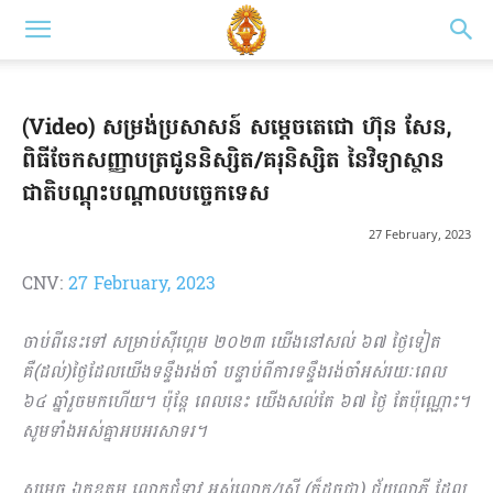
(Video) សម្រង់ប្រសាសន៍ សម្តេចតេជោ ហ៊ុន សែន,
ពិធីចែកសញ្ញាបត្រជូននិស្សិត/គរុនិស្សិត នៃវិទ្យាស្ថាន
ជាតិបណ្តុះបណ្ដាលបច្ចេកទេស
27 February, 2023
CNV:
27 February, 2023
ចាប់ពីនេះទៅ សម្រាប់ស៊ីហ្គេម ២០២៣ យើងនៅសល់ ៦៧ ថ្ងៃទៀត
គឺ(ដល់)ថ្ងៃដែលយើងទន្ទឹងរង់ចាំ បន្ទាប់ពីការ​ទន្ទឹងរង់ចាំអស់រយៈពេល
៦៤ ឆ្នាំរួចមកហើយ។ ប៉ុន្ដែ ពេលនេះ យើងសល់តែ ៦៧ ថ្ងៃ តែប៉ុណ្ណោះ។
សូមទាំងអស់គ្នាអបអរសាទរ។
សម្ដេច ឯកឧត្តម លោកជំទាវ អស់លោក/ស្រី (ក៏ដូចជា) ជ័យលាភី ដែល