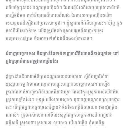
ហើយថ្ងៃមុននេះ បណ្ដាក្រុមហ៊ុនធំៗ ដែលធ្វើដំណើរជាមួយប្រធានាធិបតី
អាល្លឺម៉ង់មក គាត់និយាយពីគោលបំណង នៃការយកក្រុមហ៊ុនផលិត
រថយន្តមកដំឡើងនៅប្រទេសកម្ពុជា។ ខ្ញុំស្វាគមន៍អំពីបញ្ហានេះ។ ប៉ុន្តែ ក្នុង
ករណីបើគេដាក់មក យើងត្រូវតែដោះស្រាយអ្នកជំនាញ/កម្មករ
បច្ចេកទេសឱ្យគេ មិនអាចទៅទាំងងងឹតងងល់បានទេ។
ជំនាញបច្ចេកទេស មិនគ្រាន់តែទាក់ទាញការវិនិយោគពីខាងក្រៅទេ នៅ
ក្នុងស្រុកក៏មានតម្រូវការច្រើនដែរ
ខ្ញុំគ្រាន់តែនិយាយអំពីក្របខណ្ឌគោលនយោបាយ ស្ដីពីបញ្ហាវិស័យ
ឧស្សាហកម្ម វាទាមទារនូវការបណ្ដុះបណ្ដាលបច្ចេកទេស។ អាហ្នឹង
គ្រាន់តែទាក់ទាញការវិនិយោគពីខាងក្រៅ តែនៅក្នុងស្រុករបស់យើងក៏វា
ត្រូវការច្រើនដែរ។ ឥឡូវ យើងចោទសួរថា មួយមជ្ឈមណ្ឌលជ្រោយចង្វារ
នេះ តើក្រុមអ្នកបច្ចេកទេសប៉ុន្មាន​? មិនមែនប្រើតិចទេណា (មាន)ច្រើន
ណាស់។ ក្រុមអស់លោកនៅទីនេះសុទ្ធតែអ្នកបច្ចេកទេសជំនាញខាង
អគ្គិសនី ស្រួលដោះស្រាយទេ ឧបមាថា បើដាច់ភ្លើង ខ្ញុំសុខចិត្ត