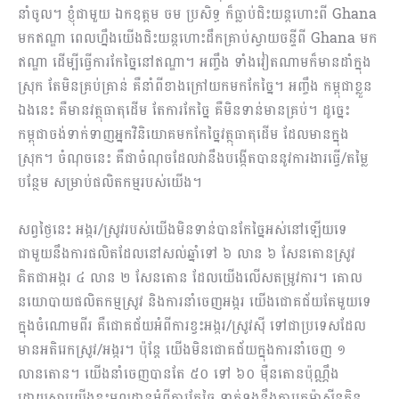
នាំចូល។ ខ្ញុំជាមួយ ឯកឧត្ដម ចម ប្រសិទ្ធ ក៏ធ្លាប់ជិះយន្តហោះពី Ghana
មកឥណ្ឌា ពេលហ្នឹងយើងជិះយន្តហោះដឹកគ្រាប់ស្វាយចន្ទីពី Ghana មក
ឥណ្ឌា ដើម្បីធ្វើការកែច្នៃនៅឥណ្ឌា។ អញ្ចឹង ទាំងវៀតណាមក៏មានដាំក្នុង
ស្រុក តែមិនគ្រប់គ្រាន់ គឺនាំពីខាងក្រៅយកមកកែច្នៃ។ អញ្ចឹង កម្ពុជាខ្លួន
ឯងនេះ គឺមានវត្ថុធាតុដើម តែការកែច្នៃ គឺមិនទាន់មានគ្រប់។ ដូច្នេះ
កម្ពុជាចង់​ទាក់ទាញអ្នកវិនិយោគមកកែច្នៃវត្ថុធាតុដើម ដែលមានក្នុង
ស្រុក។ ចំណុចនេះ គឺជាចំណុចដែលវានឹងបង្កើតបាននូវការងារធ្វើ/តម្លៃ
បន្ថែម សម្រាប់ផលិតកម្មរបស់យើង។
សព្វថ្ងៃនេះ អង្ករ/ស្រូវរបស់យើងមិនទាន់បានកែច្នៃអស់នៅឡើយទេ
ជាមួយនឹងការផលិតដែលនៅសល់ឆ្នាំទៅ ៦ លាន ៦ សែនតោនស្រូវ
គិតជាអង្ករ ៤ លាន ២ សែនតោន ដែលយើងលើសតម្រូវការ។ គោល
នយោបាយផលិតកម្មស្រូវ និងការនាំចេញអង្ករ យើងជោគជ័យតែមួយទេ
ក្នុងចំណោមពីរ គឺជោគជ័យអំពីការខ្វះអង្ករ/ស្រូវស៊ី ទៅជាប្រទេសដែល
មានអតិរេកស្រូវ/អង្ករ។ ប៉ុន្តែ យើងមិនជោគជ័យក្នុងការនាំចេញ ១
លានតោន។ យើងនាំចេញបានតែ ៥០ ទៅ ៦០ ម៉ឺនតោនប៉ុណ្ណឹង
ដោយសារយើងខ្វះមូលដ្ឋានអំពីការកែច្នៃ ទាក់ទងនឹងការរកម៉ាស៊ីនកិន