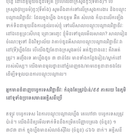
ប៉ុន្តែ នៅខេត្តមួយចំនួនទៀត ប្រហែលជាក្រសួងខ្វះ(ទីតាំង)។ បើ
ក្រសួង(វប្បធម៌)ខ្វះ(ទីតាំង) សូមពឹងពាក់ទៅលើក្រសួងការងារ និងបណ្តុះ
បណ្តាលវិជ្ជាជីវៈ ដែលក្នុងហ្នឹង ឯកឧត្តម អ៊ិត សំហេង ក៏បានលើកឡើង
ទាក់ទិនជាមួយនឹងការផ្តល់របស់ខ្ញុំ ទៅលើសាលាបណ្តុះបណ្តាលវិជ្ជាជីវៈ
នៅឯខេត្តព្រះសីហនុ ព្រោះអញ្ចេះ ខ្ញុំមិនទៅចូលមើលសាលា? សាលារៀន
ចំណេះទូទៅ និងវិទ្យាល័យ វាគាប់ជួនអីសាលាបណ្តុះបណ្តាលវិជ្ជាជីវៈវា
នៅ(ទី)ហ្នឹងដែរ បើយើងឱ្យតែខាងក្រសួងអប់រំ អត់ឱ្យខាងនេះ គឺវាអត់
ត្រូវ។ អញ្ចឹងទេ អាហ្នឹងដូច ៣ ជាន់ដែរ មានទាំងកន្លែងរៀន/ស្នាក់នៅ
របស់សិស្ស។ យើងមានមូលដ្ឋាននៅភ្នំពេញផង/តាមខេត្តនានាផងដែរ
ដើម្បីទទួលបានការបណ្តុះបណ្តាល។
អ្នកមានជំនាញបច្ចេកទេសវិជ្ជាជីវៈ កំពុងតែត្រូវប៉ាន់/៩៩ ភាគរយ នៃភូមិ
នៅទូទាំងប្រទេសមានអគ្គិសនីប្រើ
ឥឡូវ បច្ចេកទេស នៃការបណ្តុះបណ្តាលហ្នឹង គេហៅថា បច្ចេកទេសត្រូវ
ប៉ាន់។ យើងពិនិត្យមើលទាក់ទិននឹងកម្រិតបរិញ្ញាបត្ររង (ចំនួន) ១
៣៨៣ នាក់ ក្នុងហ្នឹងមានសំណង់ស៊ីវិល (ចំនួន) ៤៦៦ នាក់។ អគ្គិសនី