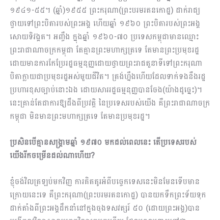
១៩៤១-៥៥។ (ឆ្នាំ)១៩៥៥ ព្រះករុណា(ព្រះបរមរតនកោដ្ឋ) ដាក់រាជ្យ
ថ្វាយទៅព្រះបិតារបស់ព្រះអង្គ ហើយឆ្នាំ ១៩៦០ ព្រះបិតារបស់ព្រះអង្គ
សោយទិវង្គត។ អញ្ចឹង ក្នុង​ឆ្នាំ ១៩៦០-៧០ ប្រទេសកម្ពុជាមានឈ្មោះ
ព្រះរាជាណាចក្រកម្ពុជា តែគ្មានព្រះមហាក្សត្រទេ តែមានព្រះប្រមុខរដ្ឋ
ដោយមានការកែប្រែរដ្ឋធម្មនុញ្ញដោយថ្វាយព្រះរាជតួនាទីទៅព្រះករុណា
បិតាក្លាយជា​ប្រមុខ​រដ្ឋ​អស់មួយជីវិត។ ត្រង់ហ្នឹងហើយដែលទាក់ទងនឹងរដ្ឋ
ប្រហារខុសច្បាប់នោះឯង ដោយសារ​រដ្ឋធម្មនុញ្ញបានចែង(យ៉ាងដូច្នេះ)​។
នេះគ្រាន់តែជាការឱ្យដឹងពីប្រវត្ដិ នៃប្រទេសរបស់យើង​ គឺព្រះរាជាណាចក្រ
កម្ពុជា មិនមានព្រះមហាក្សត្រទេ តែមាន​ប្រមុខរដ្ឋ។
ប្រសិនបើគ្មានសង្គ្រាមឆ្នាំ ១៩៧០ មកដល់ពេលនេះ តើប្រទេសរបស់
យើងរីកចម្រើនដល់ណាហើយ?
ខ្ញុំចង់វិលត្រឡប់មកវិញ ការគិតគូរអំពីបច្ចេកទេសនេះមិនមែនទើបមាន
ក្រោយនេះទេ គឺព្រះករុណា​(ព្រះបរមរតនកោដ្ឋ) បាន​យកទឹកព្រះទ័យទុក
ដាក់តាំងពីព្រះអង្គដឹកនាំនៅក្នុងចុងទសវត្សរ៍ ៥០ (ដោយព្រះអង្គ)បាន