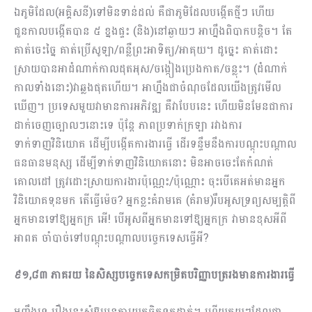
ឯភូមិដែល(អគ្គិសនី)ទៅមិនទាន់ដល់ គឺជាភូមិដែលបង្កើតថ្មីៗ ហើយ
ជួនកាលបង្កើតបាន ៥ ខ្នងផ្ទះ (និង)នៅឆ្ងាយៗ អាហ្នឹងពិបាកបន្តិច។ តែ
គាត់ចេះច្នៃ គាត់ប្រើសូឡា/ពន្លឺព្រះអាទិត្យ/អាគុយ។ ដូច្នេះ គាត់ដោះ
ស្រាយបានអាដំណាក់កាលដុតអុស/ចង្កៀងប្រេងកាត/ចន្លុះ។ (ដំណាក់
កាលទាំងនោះ)វាឆ្លងផុតហើយ។ អាហ្នឹងជាចំណុចដែលយើងត្រូវមើល
ឃើញ។ ប្រទេសមួយវាមានការអភិវឌ្ឍ គឺវាបែបនេះ ហើយមិនមែនជាការ
ដាក់ចេញច្បោលៗនោះទេ ប៉ុន្តែ ភាពប្រទាក់ក្រឡា រវាងការ
ទាក់ទាញវិនិយោគ ដើម្បីបង្កើតការងារធ្វើ ដើរទន្ទឹមនឹងការបណ្ដុះបណ្ដាល
ធនធានមនុស្ស ដើម្បីទាក់ទាញវិនិយោគនោះ មិនអាចចេះតែកំណត់
គោលដៅ ត្រូវដោះស្រាយការងារប៉ុណ្ណេះ​/ប៉ុណ្ណោះ ចុះបើគេអត់មានអ្នក
វិនិយោគទុនមក តើធ្វើម៉េច? អ្នកខ្លះគំរាមគេ (គំរាម)រឹបអូសទ្រព្យសម្បត្តិពី
អ្នកមានទៅឱ្យអ្នកក្រ អើ! បើអូសពីអ្នកមានទៅឱ្យអ្នកក្រ វាមានខុសអីពី
អាពត ចាំបាច់ទៅបណ្ដុះបណ្ដាលបច្ចេកទេសធ្វើអី?
៩១,៨៣ ភាគរយ នៃសិស្សបច្ចេកទេសកម្រិតបរិញ្ញាបត្ររងមានការងារធ្វើ
អញ្ចឹងទេ រឿងនេះសុំឱ្យ​បន្តការយកចិត្តទុកដាក់។ ហើយក្មួយៗដែលជា