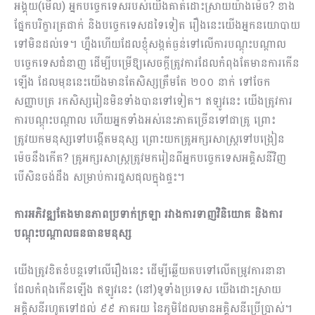
អង្គុយ(មើល) អ្នកបច្ចេកទេសរបស់យើងគាត់ដោះស្រាយយ៉ាងម៉េច? ខាង
ផ្នែកបរិក្ខារត្រជាក់ និងបច្ចេកទេសដទៃទៀត រឿងនេះយើងអ្នកនយោបាយ
ទៅមិនដល់ទេ។ ហ្នឹងហើយដែលខ្ញុំសង្កត់ធ្ងន់ទៅលើការបណ្ដុះបណ្ដាល
បច្ចេកទេសជំនាញ ដើម្បីបម្រើឱ្យសេចក្ដីត្រូវការដែលកំពុងតែមានការកើន
ឡើង ដែលមុននេះយើងមានតែសិស្សត្រឹមតែ ២០០ នាក់ ទៅចែក
សញ្ញាបត្រ រកសិស្សរៀនមិនទាំងបានទៅទៀត។ ឥឡូវនេះ យើងត្រូវការ
ការបណ្ដុះបណ្ដាល ហើយអ្នកទាំងអស់នេះ​ភាគច្រើនទៅជាគ្រូ ព្រោះ
ត្រូវយកមនុស្សទៅបង្កើតមនុស្ស ព្រោះយកគ្រូអក្សរសាស្រ្តទៅបង្រៀន
ម៉េចនឹងកើត? គ្រូអក្សរសាស្រ្តត្រូវមករៀនពីអ្នកបច្ចេកទេសអគ្គិសនីវិញ
បើសិនចង់ដឹង សម្រាប់ការជួសជុលក្នុងផ្ទះ។
ការអភិវឌ្ឍតែងមានភាពប្រទាក់ក្រឡា រវាងការទាញវិនិយោគ និងការ
បណ្ដុះបណ្ដាលធនធានមនុស្ស
យើងត្រូវខិតខំបន្តទៅលើរឿងនេះ ដើម្បីឆ្លើយតបទៅលើតម្រូវការនានា
ដែលកំពុងកើនឡើង ឥឡូវនេះ (នៅ)ទូទាំងប្រទេស យើងដោះស្រាយ
អគ្គិសនីរហូតទៅដល់ ៩៩ ភាគរយ នៃភូមិដែលមានអគ្គិសនីប្រើប្រាស់។