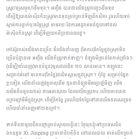
ស្រូវ/ឡសម្ងួត/ដើមទុន។ អញ្ចឹង បានជាយើងត្រូវបញ្ចុះដើមទុន
ដើម្បីឱ្យរោងម៉ាស៊ីនកិនស្រូវមានទុនគ្រប់គ្រាន់ទិញពីកសិករ រួចហើយទប់
ស្កាត់ការធ្លាក់ចុះតម្លៃស្រូវ តាមរយៈនៃការអន្តរាគមន៍ជួយទៅដល់
ម៉ាស៊ីនកិនស្រូវ ដើម្បីទិញយកពីប្រជាពលរដ្ឋ។
កៅស៊ូរបស់យើងមានច្រើន គឺយើងនាំចេញ (តែការ)កែច្នៃក្នុងស្រុកមិន
ច្រើនប៉ុន្មាន​ទេ អញ្ចឹង យើងក៏ត្រូវទាក់ទាញ។ ដំឡូងមីគ្រាន់តែកាត់ជ្រាំងៗ
(ដើម្បី)នាំចេញ(មានចំនួន)ចូលដល់ជិត ២០ លានតោន។ ឥឡូវនេះ
សម្រាប់អំពៅ មានការ(កែច្នៃ)ផលិតស្ករសក្នុងស្រុក។ ប៉ុន្តែ សម្រាប់ផ្នែក
ខ្លះទៀត យើងនាំចេញវត្ថុធាតុដើម ដូចជាដំឡូងមីអម្បាញ់មិញ យើង
ផលិតតិចតួចណាស់ ជាអេតាណុល ដែលយើងត្រូវការ ហើយមានរោង
ចក្រម្សៅមីអីក្នុងស្រុក ដើម្បីកែច្នៃ រួចហើយកែច្នៃទៅជាផលិតផលសម្រេច
ហើយចាំនាំចេញទៅខាងក្រៅ។
ទាក់ទិនជាមួយនឹងបញ្ហាគ្រាប់ស្វាយចន្ទីនេះ ថ្ងៃមុនខ្ញុំទៅប្រទេសចិន
ឯកឧត្ដម​ Xi Jinping ប្រធានាធិបតីចិន នៅពេលបាយ គាត់លើកគ្រាប់