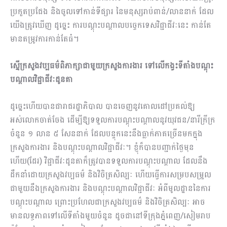
ប្រកួតប្រជែង និងចូលទៅកាន់ទីផ្សារ នៃមនុស្សរាប់ពាន់/លាននាក់ ដែល
យើងត្រូវឃើញ ដូច្នេះ ការបណ្តុះបណ្តាលបច្ចេកទេសវិជ្ជាជីវៈនេះ កាន់តែ
មានតម្រូវការកាន់តែធំ។
ស្នើក្រសួងវប្បធម៌ពិភាក្សាជាមួយក្រសួងការងារ ទៅលើកង្វះទីតាំងបណ្ដុះ
បណ្ដាលវិជ្ជាជីវៈដូនតា
ដូច្នេះហើយបានជារាជរដ្ឋាភិបាល បានចេញនូវគោលដៅប្រគល់ឱ្យ
អស់លោកចាត់ចែង ដើម្បីឱ្យទទួលការបណ្ដុះបណ្ដាលនូវយុវជន/នារីក្រីក្រ
ចំនួន ១ លាន ៥ សែននាក់ ដែលបន្ទុកនេះនឹងធ្លាក់ភាគច្រើនមកក្នុង
ក្រសួងការងារ និងបណ្តុះបណ្តាលវិជ្ជាជីវៈ។ ខ្ញុំក៏បានបញ្ជាក់ថ្ងៃមុន
ហើយ(ដែរ) វិជ្ជាជីវៈដូនតាក៏ត្រូវបានទទួលការបណ្តុះបណ្តាល ដែលនឹង
ដឹកនាំដោយក្រសួងវប្បធម៌ និងវិចិត្រសិល្បៈ ហើយធ្វើការសម្របសម្រួល
ជាមួយនឹងក្រសួងការងារ និងបណ្តុះបណ្តាលវិជ្ជាជីវៈ អំពីមូលដ្ឋាននៃការ
បណ្តុះបណ្តាល ព្រោះប្រហែលជាក្រសួងវប្បធម៌ និងវិចិត្រសិល្បៈ អាច
មានលទ្ធភាពទៅលើទីតាំងមួយចំនួន ដូចជានៅទីក្រុងភ្នំពេញ/សៀមរាប