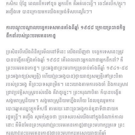
កសិករ ប៉ុន្ដែ ពេលបើកទៅខូច អ្នកបើក គឺអត់ចេះធ្វើ។ ចេះ​តែបើក/ភ្ជួរ។
អញ្ចឹងទេ បានក្រោយមកយើងតម្រង់ទិសបណ្ដើរៗ។
ការបណ្ដុះបណ្ដាលបច្ចេកទេសមានតាំងពីឆ្នាំ ១៩៥៨ ក្រោយព្រះរាជកិច្ច
ដឹកនាំរបស់ព្រះបរមរតនកោដ្ឋ
ប្រសិនបើយើងពិនិត្យមើលនៅទីនេះ យើងឃើញថា បច្ចេកទេសនេះត្រូវ
បានបង្កើតឡើងតាំងឆ្នាំ ១៩៥៨ តើ​ពេលនោះអ្នកណាជាអ្នកដឹកនាំ? គឺ
ព្រះបរមរតនកោដ្ឋ។ ព្រះអង្គជាព្រះមហាក្សត្រចាប់តាំងពីឆ្នាំ ១៩៤១-​៥៥
ព្រះអង្គរាជ្យ(សម្បត្តិ) ហើយ(ព្រះអង្គបាន)ថ្វាយរាជ្យសម្បត្ដិទៅព្រះបិតា
របស់ព្រះអង្គ គឺព្រះបាទសុរាម្រិត។ នេះយោងតាមការចងចាំ និងការស្រាវ
ជ្រាវប្រវត្ដិសាស្ដ្ររបស់យើង គឺវាដូច្នេះ។ ព្រះករុណាបិតា ក៏បានបង្កើត
សង្គម​រាស្ដ្រ​និយម។ សង្គមរាស្ដ្រនិយមហ្នឹងហើយ ដែលចូលរួមការ
បោះឆ្នោតឈ្នះភ្លូកទឹក/ដី តាមរយៈនោះព្រះ​អង្គ​កាន់តួនាទីជានាយក
រដ្ឋមន្ដ្រី។ អញ្ចឹង សូមកុំភ្លេចថា ប្រទេសរបស់យើងនៅក្នុងដំណាក់កាល
នោះ គឺមិនមែនព្រះ​ករុណា(ព្រះបរមរតនកោដ្ឋ)ជាព្រះមហាក្សត្រទេ ព្រះ
ករុណា(ព្រះបរមរតនកោដ្ឋ)ជាព្រះមហាក្សត្រសោយរាជ្យពីឆ្នាំ