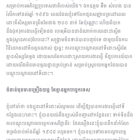
សម្រាប់ការអភិវឌ្ឍប្រទេសជាតិរបស់យើង។ ឯកឧត្តម អ៊ិត សំហេង បាន
រំលឹកទៅដល់ឆ្នាំ ១៩៩៦ ពេលដែលខ្ញុំទៅចែកជូនសញ្ញាបត្រនៅពេល
នោះគឺសិស្សមានត្រឹម​តែជាង ២០០ នាក់ តែប៉ុណ្ណោះ ហើយពិបាក
នឹង(រក)ការងារធ្វើទៀតផង ហេតុអីបានជាដំណាក់កាលនោះវាស្ថិត
ក្នុង(ស្ថានភាព)បែបនេះ? សង្គ្រាមមិនទាន់បានបញ្ចប់ទេ ជាមួយនឹងការ
វិនិយោគនៅតិចតួចណាស់ ដូច្នេះ ការ​បណ្ដុះបណ្ដាលនៅទីនោះស្ទើរតែ
គ្មានសិស្សតែម្ដង ដោយសារតែការដោះស្រាយការងារធ្វើ គឺជួបការលំបាក​
ដោយ​យើងមិនមានមូលដ្ឋានគ្រប់គ្រាន់ សម្រាប់ស្រូបយកអ្នកដែលបាន
បណ្ដុះបណ្ដាលនៅទីនោះ។
ជំនាន់មុនមានគ្រឿងយន្ដ តែគ្មានអ្នកបច្ចេកទេស
ខ្ញុំនៅចាំ​ថា​ បងប្អូននៅទីនោះសំណូមពរ ដើម្បីឱ្យបានការងារធ្វើនៅទី
កន្លែងនេះ/នោះ។ ខ្ញុំបានយល់ដឹងច្បាស់ពីបញ្ហានៅ​កន្លែងនេះ ទាក់ទិននឹង
ការបណ្ដុះបណ្ដាលបច្ចេកទេសវិជ្ជាជីវៈ ដែលរឿងនេះខ្ញុំបានដឹកនាំកំណែ
ទម្រង់​ចាប់​តាំងពីឆ្នាំ ១៩៨៥ រហូតមក។ ខ្ញុំបានចុះទៅតាមបណ្ដាខេត្ត