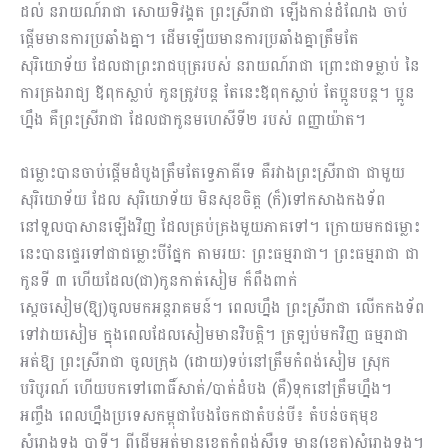
ដល់ នរាយណ៍រាជា សោយទិវង្គត ព្រះស្រីរាជា ឡើងកាន់ដំណែង ចាប់
ផ្តើមមានការប្រឆាំងគ្នា។ ដើមឡើយមានការប្រឆាំងគ្នាត្រឹមតែ
សុរិយោទ័យ ដែលជាព្រះរាជបុត្ររបស់ នរាយណ៍រាជា​ ព្រោះជាទម្លាប់ នៃ
ការគ្រងរាជ្យ ឪពុកស្លាប់ កូនត្រូវបន្ត តែនេះឪពុកស្លាប់ តែប្អូនបន្ត។ ប្អូន
ហ្នឹង គឺព្រះស្រីរាជា ដែលជាកូនមហេសីទី២ របស់ ពញ្ញាយ៉ាត។
ជម្លោះបានចាប់ផ្តើមដំបូងត្រឹមតែទ្វេភាគីទេ គឺរវាងព្រះស្រីរាជា ជាមួយ
សុរិយោទ័យ ដែល សុរិយោទ័យ មិនសុខចិត្ត (ក៏)ទៅកសាងកងទ័ព
នៅទួលបាសានឡើងវិញ ដែលគ្រប់គ្រងមួយភាគទៅ។ ក្រោយមកជម្លោះ
នេះបានផ្ទេរទៅជាជម្លោះបីផ្នែក តាមរយៈ ព្រះធម្មរាជា។ ព្រះធម្មរាជា ជា
កូនទី ៣ ហើយដែល(ជា)កូនកាត់សៀម ក៏ពឹងពាក់
ស្តេចសៀម(ឱ្យ)ចូលមកអន្តរាគមន៍។ ពេលហ្នឹង ព្រះស្រីរាជា លើកកងទ័ព
ទៅវាយសៀម ក្នុងពេលដែលសៀមមានវិបត្តិ។ ត្រឡប់មកវិញ ធម្មរាជា
អត់ឱ្យ ព្រះស្រីរាជា ចូលក្រុង (ដោយ)ទប់នៅត្រឹមកំពង់សៀម ស្រុក
បរិបូរណ៍ ហើយបកទៅពោធិ៍សាត់/បាត់ដំបង (គឺ)ទុកនៅត្រឹមហ្នឹង។
អញ្ចឹង ពេលហ្នឹងប្រទេសកម្ពុជាបែងចែកជាតំបន់បី៖ តំបន់ចតុមុខ
សំរោងទង បាទី។ ពីដើមអត់មានខេត្តកំពង់ស្ពឺទេ មាន(ខេត្ត)សំរោងទង។