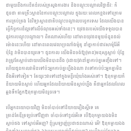
ជាមួយនឹងការខិតខំរបស់ក្រសួងការងារ និងបណ្ដុះបណ្ដាលវិជ្ជាជីវៈ ក៏
ដូចជា តាមគ្រឹះស្ថាននៃការបណ្ដុះបណ្ដាល​ ក្នុងរយៈពេលកន្លងទៅក្រោម
ការគ្រប់គ្រង នៃវិទ្យាស្ថានជាតិបណ្ដុះបណ្ដាលបច្ចេកទេស ដែលយើងបាន
ធ្វើកិច្ចការដ៏ល្អទៅលើចំណុចអស់ទាំងនេះ។ យុវជនរបស់យើងទទួលបាន
នូវការបណ្ដុះបណ្ដាល។ ពិតណាស់​ហើយ នៅមានយុវជនមួយចំនួនដល់
ម៉ោងនេះហើយ នៅមានពេលវេលាប្រណាំងម៉ូតូ នាំគ្នាកាប់ដាវសាម៉ូរ៉ៃអី
ប៉ុន្តែ វាមិនបានយូរទេ។ ជួនកាល យើងមិនចង់ឱ្យ(មាន)មនុស្សស្លាប់ ប៉ុន្តែ
វាត្រូវតែស្លាប់ដោយយើងមិនបានដឹង (ដោយ)វានាំគ្នាកាប់គ្នាអញ្ចឹងទៅ។
ហើយជួនកាលវាមិនទៅប៉ះអ្នកកាប់គ្នាហ្នឹងឯណា វាទៅកាប់ប៉ះអ្នកគ្នាមិន
ដឹងអីទៅទៀត។ តែយូរៗវាទៅនៅក្នុងមន្ទីរឃុំឃាំងអស់ទៅ។ ឪពុកម្ដាយក៏
និយាយមិនស្ដាប់ ហើយអ្នកដែលនិយាយមិនស្ដាប់ហ្នឹង គឺជាអ្នកដែលហែល
ឆ្លងទឹកភ្នែកឪពុកម្ដាយមិនរួចទេ។
បើអ្នកនយោបាយវិញ មិនចាំបាច់ទៅនិយាយរឿងស្អីទេ គេ
គ្រាន់តែឌឺត្រឡប់ទៅវិញថា ចាំបាច់ទៅខ្វល់អីទេ បើឪពុកម្ដាយឯងមិន
ស្ដាប់ផង ទៅស្ដាប់អីអញ? ខ្ញុំស្រឡាញ់ប្រជាជនណាស់ អើ! ឪពុកម្ដាយឯង