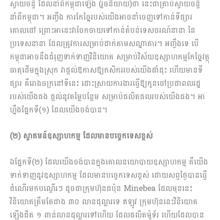
ស្វាយចន្ទី ដែលនាំពីកម្ពុជាឡើង (រួចនិយាយ)ថា នេះជាគ្រាប់ស្វាយចន្ទី
នាំពីកម្ពុជា។ អញ្ចឹង ការកែច្នៃរបស់យើងអាចនាំចេញទៅកាន់ទីផ្សារ
គោលដៅ ព្រោះអានេះវាចែកចាយទៅកាន់តំបន់ទេសចរណ៍នានា នៃ
ប្រទេសនានា ដែលត្រូវការសម្រាប់ដាក់តាមសណ្ឋាគារ។ អញ្ចឹងទេ បើ
កម្ពុជាអាចនឹងជំរុញទាក់ទាញវិនិយោគ សម្រាប់វិស័យឧស្សាហកម្មកែច្នៃវត្ថុ
ធាតុដើមក្នុងស្រុក វាផ្ដល់ឱកាសឱ្យកសិកររបស់យើងដាំដុះ ហើយមានទី
ផ្សារ គឺរោងចក្រនៅទីនេះ ដោះស្រាយការងារធ្វើឱ្យកូនចៅប្រជាពលរដ្ឋ
របស់យើងផង ផ្ដល់នូវតម្លៃបន្ថែម សម្រាប់ផលិតផលរបស់យើងផង។ អា
ហ្នឹងផ្នែកទី(១) ដែលយើងចង់បាន។
(២) ស្វាគមន៍ឧស្សាហកម្ម ដែលមានបច្ចេកទេសខ្ពស់
ឯផ្នែកទី(២) ដែលយើងចង់បានក្នុងគោលនយោបាយឧស្សាហកម្ម គឺយើង
ទាក់ទាញនូវឧស្សាហកម្ម ដែលមានបច្ចេកទេសខ្ពស់ ដោយសព្វថ្ងៃបានធ្វើ
ដំណើរមកបណ្ដើរៗ ដូចជាក្រុមហ៊ុនជប៉ុន Minebea ដែលមុននេះ
វិនិយោគត្រឹមតែជាង ៣០ លានដុល្លារទេ ឥឡូវ ក្រុមហ៊ុននេះវិនិយោគ
ឡើងជិត ១ ពាន់លានដុល្លារទៅហើយ ដែលផលិតម៉ូទ័រ ហើយដែលបាន