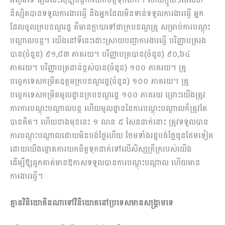
និស្សិតបានទទួលការងារធ្វើ និងអ្នកដែលមិនទាន់ទទួលការងារធ្វើ អ្នក
ដែលចូលក្របខណ្ឌរដ្ឋ គឺមានក្លាយទៅជាក្របខណ្ឌគ្រូ សម្រាប់ការបណ្ដុះ
បណ្ដាលបន្ត។ យើងនៅទីនេះដោះស្រាយបញ្ហាការងារធ្វើ បរិញ្ញាបត្ររង
បាន(ចំនួន) ៩១,៨៣ ភាគរយ។ បរិញ្ញាបត្របាន(ចំនួន) ៩០,៦៤
ភាគរយ។ បរិញ្ញាបត្រជាន់ខ្ពស់បាន(ចំនួន) ១០០ ភាគរយ។ គ្រូ
បច្ចេកទេសកម្រិតឧត្ដមក្របខណ្ឌរដ្ឋ(ចំនួន) ១០០ ភាគរយ។ គ្រូ
បច្ចេកទេសកម្រិតមូលដ្ឋានក្របខណ្ឌរដ្ឋ ១០០ ភាគរយ ព្រោះយើងត្រូវ
ការការបណ្ដុះបណ្ដាលបន្ត ហើយមូលដ្ឋាននៃការបណ្ដុះបណ្ដាលក៏ត្រូវតែ
បានគិត។ ហើយខាងមុខនេះ ១ លាន ៥ សែននាក់នោះ ត្រូវទទួលបាន
ការបណ្ដុះបណ្ដាល​ដោយមិនបង់ថ្លៃហើយ ថែមទាំងរដ្ឋបង់ថ្លៃជូនថែមទៀត
ដោយយើងផ្ដោតការយកចិត្តទុកដាក់ទៅលើសិស្សក្រីក្ររបស់យើង
ដើម្បីឱ្យពួកគាត់មានឱកាសទទួលបានការបណ្ដុះបណ្ដាល ហើយមាន
ការងារធ្វើ។
គ្មានវិនិយោគិនណាទៅវិនិយោគនៅប្រទេសមានសង្គ្រាមទេ