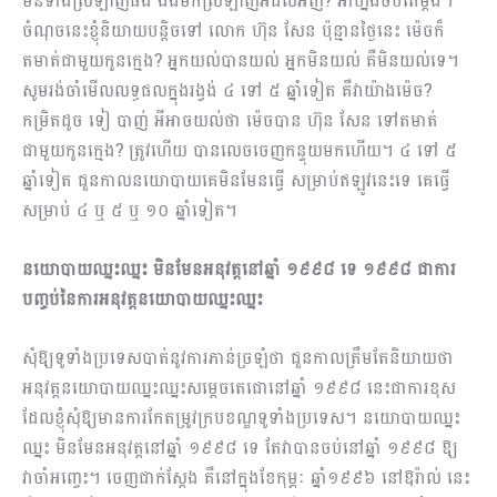
មិនទាំងស្រឡាញ់ផង ឯងមកស្រឡាញ់អីដល់អញ? អាហ្នឹងចប់តែម្ដង។
ចំណុចនេះខ្ញុំនិយាយបន្តិចទៅ លោក ហ៊ុន សែន ប៉ុន្មានថ្ងៃនេះ ម៉េចក៏
តមាត់ជាមួយកូនក្មេង? អ្នកយល់បានយល់ អ្នកមិនយល់ គឺមិនយល់ទេ។
សូមរង់ចាំមើលលទ្ធផលក្នុងរង្វង់ ៤ ទៅ ៥ ឆ្នាំទៀត គឺវាយ៉ាងម៉េច?
កម្រិតដូច ទៀ បាញ់ អីអាចយល់ថា ម៉េចបាន ហ៊ុន សែន ទៅតមាត់
ជាមួយកូនក្មេង? ត្រូវហើយ បានលេចចេញកន្ទុយមកហើយ។ ៤ ទៅ ៥
ឆ្នាំទៀត ជួនកាលនយោបាយគេមិនមែនធ្វើ សម្រាប់ឥឡូវនេះទេ គេធ្វើ
សម្រាប់ ៤ ឬ ៥ ឬ ១០ ឆ្នាំទៀត។
នយោបាយឈ្នះឈ្នះ មិនមែនអនុវត្តនៅឆ្នាំ ១៩៩៨ ទេ ១៩៩៨ ជាការ
បញ្ចប់នៃការអនុវត្តនយោបាយឈ្នះឈ្នះ
សុំឱ្យទូទាំងប្រទេសបាត់នូវការភាន់ច្រឡំថា ជួនកាលត្រឹមតែនិយាយថា
អនុវត្តនយោបាយឈ្នះឈ្នះសម្ដេចតេជោនៅឆ្នាំ ១៩៩៨ នេះជាការខុស
ដែលខ្ញុំសុំឱ្យមានការកែតម្រូវក្របខណ្ឌទូទាំងប្រទេស។ នយោបាយឈ្នះ
ឈ្នះ មិនមែនអនុវត្តនៅឆ្នាំ ១៩៩៨ ទេ តែវាបានចប់នៅឆ្នាំ ១៩៩៨ ឱ្យ
វាចាំអញ្ចេះ។ ចេញជាក់ស្តែង គឺនៅក្នុងខែកុម្ភៈ ឆ្នាំ១៩៩៦ នៅឱរ៉ាល់ នេះ