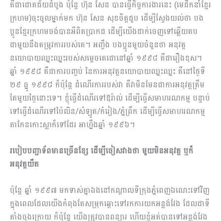
គឺជាជោគជ័យដំបូង ប៉ុន្តែ ហ៊ុន សែន បានធ្វើកិច្ចការងារនេះ (មេដឹកនាំខ្មែរ
ក្រហម)ចុះចូលម្នាក់មក ហ៊ុន សែន សុខចិត្តជួប ដើម្បីស្វែងយល់ថា បង
ប្អូនខ្មែរក្រហមចង់បានអីពិតប្រាកដ ដើម្បីយើងដាក់ចេញទៅឆ្លើយតប
ជាមួយនឹងតម្រូវការរបស់គេ។ អញ្ចឹង បងប្អូនមួយចំនួនថា អនុវត្ត
នយោបាយឈ្នះឈ្នះរបស់សម្តេចតេជោនៅឆ្នាំ ១៩៩៨ គឺជារឿងខុស។
ឆ្នាំ ១៩៩៨ គឺជាការបញ្ចប់ នៃការអនុវត្តនយោបាយឈ្នះឈ្នះ គឺនៅថ្ងៃទី
២៩ ធ្នូ ១៩៩៨ ក៏ប៉ុន្តែ ដំណើរការរបស់វា គឺវាមិនមែនជាការអនុវត្តត្រឹម
តែមួយថ្ងៃនោះទេ។ ខ្ញុំធ្វើដំណើរទៅឱរ៉ាល់ ដើម្បីធ្វើសមាហរណកម្ម បន្ទាប់
ទៅធ្វើដំណើរទៅប៉ៃលិន/សំឡូត/កំរៀង/ភ្នំព្រឹក ដើម្បីធ្វើសមាហរណកម្ម
តាកែនកោះស្លាក៏ទៅដែរ អាហ្នឹងឆ្នាំ ១៩៩៦។
របៀបបញ្ជាទ័ពមានច្រើនខ្សែ ដើម្បីចៀសវាងថា មួយមិនអនុវត្ត ឬក៏
អនុវត្តយឺត
ប៉ុន្តែ ឆ្នាំ ១៩៩៧ មកទាស់គ្នាឯងនៅកណ្តាលទីក្រុងភ្នំពេញឯណេះទៅវិញ
ក្នុងពេលដែលយើងកំពុងតែសម្រុកឆ្ពោះទៅរកការយកអន្លង់វែង ដែលជាទី
តាំងចុងក្រោយ ក៏ប៉ុន្តែ យើងត្រូវបានពន្យារ ហើយខ្ញុំអត់បានទៅអន្លង់វែង