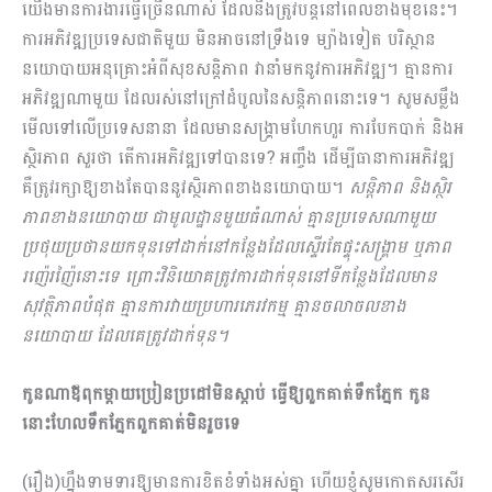
យើងមានការងារធ្វើច្រើនណាស់ ដែលនឹងត្រូវ​​បន្តនៅពេលខាងមុខនេះ។
ការអភិវឌ្ឍប្រទេសជាតិមួយ មិនអាចនៅទ្រឹងទេ ម្យ៉ាងទៀត បរិស្ថាន
នយោបាយអនុគ្រោះអំពីសុខសន្តិភាព វានាំមកនូវការអភិវឌ្ឍ។ គ្មានការ
អភិវឌ្ឍណាមួយ ដែលរស់នៅក្រៅដំបូលនៃសន្តិភាពនោះទេ។ សូមសម្លឹង
មើលទៅលើប្រទេសនានា ដែលមានសង្រ្គាមហែកហួរ ការបែកបាក់ និងអ
ស្ថិរភាព សួរថា តើការអភិវឌ្ឍទៅបានទេ? អញ្ចឹង ដើម្បីធានាការអភិវឌ្ឍ
គឺត្រូវរក្សាឱ្យខាងតែបាននូវស្ថិរភាពខាងនយោបាយ។
សន្តិភាព និងស្ថិរ
ភាពខាងនយោបាយ ជាមូលដ្ឋានមួយធំណាស់ គ្មានប្រទេសណាមួយ
ប្រថុយប្រថានយកទុនទៅដាក់នៅកន្លែងដែលស្ទើរតែផ្ទុះសង្រ្គាម ឬភាព
រញ៉េរញ៉ៃនោះទេ ព្រោះវិនិយោគត្រូវការ​ដាក់ទុននៅទីកន្លែងដែលមាន
សុវត្ថិភាពបំផុត គ្មានការវាយប្រហារភេរវកម្ម គ្មានចលាចលខាង
នយោបាយ ដែលគេត្រូវដាក់ទុន។
កូនណាឪពុកម្ដាយប្រៀនប្រដៅមិនស្ដាប់ ធ្វើឱ្យពួកគាត់ទឹកភ្នែក កូន
នោះហែលទឹកភ្នែកពួកគាត់មិនរួចទេ
(រឿង)ហ្នឹងទាមទារឱ្យមានការខិតខំទាំងអស់គ្នា ហើយខ្ញុំសូមកោតសរសើរ