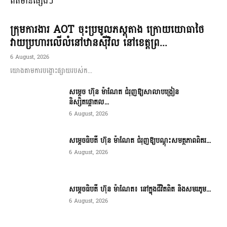
ពត៌មានផ្សេងៗ
ក្រុមការងារ AOT ចុះប្រមូលភស្តុតាង ក្រោយយោធាថៃ
វាយប្រហារលើលំនៅឋានស៊ីវិល នៅខេត្តព្រ...
6 August, 2026
យោងតាមការបង្ហោះផ្សាយរបស់ក...
សម្តេច ហ៊ុន ម៉ាណែត ជំរុញឱ្យសាលាបង្រៀន
និស្សិតផ្តោតល...
6 August, 2026
សម្តេចធិបតី ហ៊ុន ម៉ាណែត ជំរុញឱ្យបណ្តុះសមត្ថភាពពិតរ...
6 August, 2026
សម្តេចធិបតី ហ៊ុន ម៉ាណែត៖ នៅក្នុងជីវិតពិត និងសមរភូម...
6 August, 2026