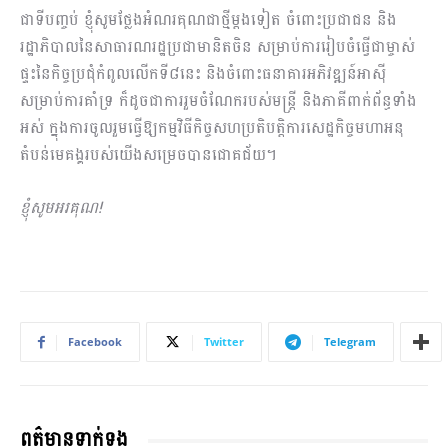
ជាទីបញ្ចប់ ខ្ញុំសូមថ្លែងអំណរគុណជាថ្មីម្តងទៀត ចំពោះប្រជាជន និង
រដ្ឋាភិបាលនៃសាធារណរដ្ឋប្រជាមានិតចិន សម្រាប់ការរៀបចំធ្វើជាម្ចាស់
ផ្ទះនៃកិច្ចប្រជុំកំពូលលើកទី៨នេះ និងចំពោះធនាគារអភិវឌ្ឍន៍អាស៊ី
សម្រាប់ការគាំទ្រ ក៏ដូចជាការរួមចំណែករបស់មន្ត្រី និងភាគីពាក់ព័ន្ធទាំង
អស់ ក្នុងការចូលរួមធ្វើឱ្យកម្មវិធីកិច្ចសហប្រតិបត្តិការសេដ្ឋកិច្ចមហាអនុ
តំបន់មេគង្គរបស់យើងសម្រេចបានជោគជ័យ។
ខ្ញុំសូមអរគុណ!
Facebook
Twitter
Telegram
ពត៌មានទាក់ទង