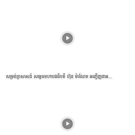
សម្រង់ប្រសាសន៍ សម្ដេចមហាបវរធិបតី ហ៊ុន ម៉ាណែត អញ្ជើញជាអ...