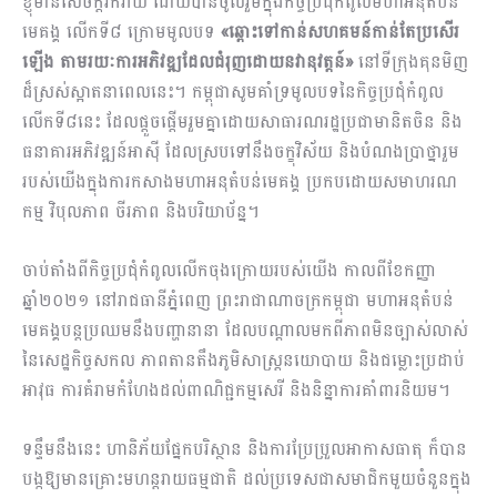
ខ្ញុំមានសេចក្តីរីករាយ ដោយបានចូលរួមក្នុងកិច្ចប្រជុំកំពូលមហាអនុតំបន់
មេគង្គ លើកទី៨ ក្រោមមូលបទ
«ឆ្ពោះទៅកាន់សហគមន៍កាន់តែប្រសើរ
ឡើង តាមរយៈការអភិវឌ្ឍដែលជំរុញដោយនវានុវត្តន៍»
នៅទីក្រុងគុនមិញ
ដ៏ស្រស់ស្អាតនាពេលនេះ។ កម្ពុជាសូមគាំទ្រមូលបទនៃកិច្ចប្រជុំកំពូល
លើកទី៨នេះ ដែលផ្តួចផ្តើមរួមគ្នាដោយសាធារណរដ្ឋប្រជាមានិតចិន និង
ធនាគារអភិវឌ្ឍន៍អាស៊ី ដែលស្របទៅនឹងចក្ខុវិស័យ និងបំណងប្រាថ្នារួម
របស់យើងក្នុងការកសាងមហាអនុតំបន់មេគង្គ ប្រកបដោយសមាហរណ
កម្ម វិបុលភាព ចីរភាព និងបរិយាប័ន្ន។
ចាប់តាំងពីកិច្ចប្រជុំកំពូលលើកចុងក្រោយរបស់យើង កាលពីខែកញ្ញា
ឆ្នាំ២០២១ នៅរាជធានីភ្នំពេញ ព្រះរាជាណាចក្រកម្ពុជា មហាអនុតំបន់
មេគង្គបន្តប្រឈមនឹងបញ្ហានានា ដែលបណ្តាលមកពីភាពមិនច្បាស់​លាស់
នៃសេដ្ឋកិច្ចសកល ភាពតានតឹងភូមិសាស្ត្រនយោបាយ និងជម្លោះប្រដាប់
អាវុធ ការគំរាមកំហែងដល់ពាណិជ្ជកម្មសេរី និងនិន្នាការគាំពារនិយម។
ទន្ទឹមនឹងនេះ ហានិភ័យផ្នែកបរិស្ថាន និងការប្រែប្រួលអាកាសធាតុ ក៏បាន
បង្កឱ្យមានគ្រោះមហន្តរាយធម្មជាតិ ដល់ប្រទេសជាសមាជិកមួយចំនួនក្នុង