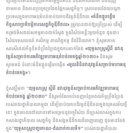
ផ្សារភ្ជាប់ទៅនឹងខ្សែច្រវាក់តម្លៃក្នុងតំបន់ និងសកលលោក និងជំរុញ
ថាមភាព និងភាពប្រកួតប្រជែងផ្នែកសេដ្ឋកិច្ច។ ស្របពេលដែលបណ្តា
ប្រទេសក្នុងមហាអនុតំបន់ចាប់យកបដិវត្តន៍ឌីជីថល
«គំនិតផ្តួចផ្តើម
កិច្ចសហប្រតិបត្តិការសេដ្ឋកិច្ចឌីជីថល»
ត្រូវបានដាក់ឱ្យប្រើប្រាស់ ដើម្បី
តម្រង់ទិសដល់សកម្មភាពជាក់ស្តែង ក្នុងវិស័យគន្លឹះមួយចំនួន ដូចជា៖
វិស័យទេសចរណ៍ កសិកម្ម ពាណិជ្ជកម្ម និងវិនិយោគ។ ខ្ញុំសូមកោត
សរសើរដល់កិច្ចខិតខំប្រឹងប្រែងក្នុងការតាក់តែង
«យុទ្ធសាស្ត្រស្តីពី នវានុ
វត្តន៍សម្រាប់ការអភិវឌ្ឍមហាអនុតំបន់មេគង្គឆ្នាំ២០៣០»
និង​សូម
ស្វាគមន៍ ចំពោះគំនិតផ្តួចផ្តើមបង្កើត
«មូលនិធិនវានុវត្តន៍សម្រាប់មហាអនុ
តំបន់មេគង្គ»
។
ខ្ញុំសង្ឃឹមថា “
យុទ្ធសាស្ត្រ ស្តីពី នវានុវត្តន៍សម្រាប់ការអភិវឌ្ឍមហាអនុ
តំបន់មេគង្គ ឆ្នាំ២០៣០”
នឹងរួមចំណែកបំពេញបន្ថែមដល់កិច្ចប្រឹងប្រែង
របស់រាជរដ្ឋាភិបាលកម្ពុជា ដើម្បីចាប់យកបដិវត្តន៍ឌីជីថលក្នុងយុគសម័យថ្មី
នេះ ក្នុងគោលដៅឈានទៅសម្រេចនូវចក្ខុវិស័យ ដ៏ច្បាស់លាស់ក្នុងការ
កសាងរដ្ឋាភិបាល សេដ្ឋកិច្ច និងសង្គមឌីជីថលដ៏ពេញលេញ ដូចមានចែង
ក្នុង”
យុទ្ធសាស្ត្របញ្ចកោណ-ដំណាក់កាលទី១”
របស់រាជរដ្ឋាភិបាល