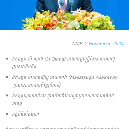
CMF:
7 November, 2024
ឯកឧត្តម លី ឈាង
(Li Qiang) នាយករដ្ឋមន្ត្រីនៃសាធារណរដ្ឋ
ប្រជាមានិតចិន
ឯកឧត្តម ម៉ាសាតស៊ូហ្គុ អាសាកាវ៉ា​
(Masatsugu Asakawa)
ប្រធានធនាគារអភិវឌ្ឍន៍អាស៊ី​
ឯកឧត្តម,លោកជំទាវ ថ្នាក់ដឹកនាំនៃបណ្តាប្រទេសមហាអនុតំបន់
មេគង្គ
អង្គពិធីទាំងមូល!