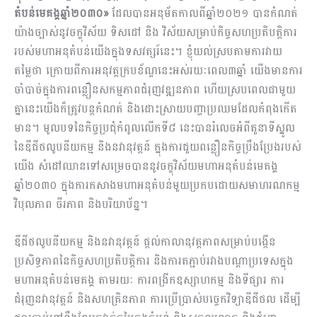
តំបន់មេគង្គឆ្នាំ២០៣០»
ដែលបានអនុម័តកាលពីឆ្នាំ២០២១ បានកំណត់
យ៉ាងច្បាស់នូវចក្ខុវិស័យ ទិសដៅ និង វិស័យសម្រាប់កិច្ចសហប្រតិបត្តិការ
របស់មហាអនុតំបន់យើងក្នុងទសវត្សរ៍នេះ។ ខ្ញុំយល់ស្របតាមការវាយ
តម្លៃថា ក្រោយពីការអនុវត្តក្របខ័ណ្ឌនេះអស់រយៈពេល៣ឆ្នាំ យើងមានការ
ចាំបាច់ក្នុងការ​ពន្លឿនសកម្មភាពជំរុញវឌ្ឍនភាព ហើយស្របពេលជាមួយ
គ្នានេះយើងក៏ត្រូវបន្តកំណត់ និងដោះស្រាយបញ្ហាប្រឈមដែលកំពុងកើត
មាន។ មូលបទនៃកិច្ចប្រជុំកំពូលលើកទី៨ នេះបានរំលេចអំពីតួនាទីស្នូល
នៃឌីជីថលូបនីយកម្ម និងនវានុវត្តន៍ ក្នុងការជួយពន្លឿនកិច្ចប្រឹងប្រែងរបស់
យើង សំដៅឈានទៅសម្រេចបាននូវចក្ខុវិស័យមហាអនុតំបន់មេគង្គ
ឆ្នាំ២០៣០ ក្នុងការកសាងមហាអនុតំបន់មួយប្រកបដោយសមាហរណកម្ម
វិបុលភាព ចីរភាព និងបរិយាប័ន្ន។
ឌីជីថលូបនីយកម្ម និងនវានុវត្តន៍ ផ្តល់កាលានុវត្តភាពសម្រាប់បង្កើន
ប្រសិទ្ធភាពនៃកិច្ចសហប្រតិបត្តិការ និងការតភ្ជាប់រវាងបណ្តាប្រទេសក្នុង
មហាអនុតំបន់មេគង្គ តាមរយៈ ការពង្រីកឧស្សាហកម្ម និងទីផ្សារ ការ
ជំរុញនវានុវត្តន៍ និងសហគ្រិនភាព ការប្រើប្រាស់បច្ចេកវិទ្យាឌីជីថល ដើម្បី