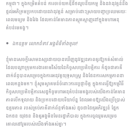
កម្ពុជា។ ក្នុងកម្រិតតំបន់ ការចាប់យកឌីជីថលូបនីយកម្ម និងនវានុវត្តន៍នឹង
ផ្តល់អភិក្រមប្រកបដោយនវានុវត្តន៍ សម្រាប់ដោះស្រាយបញ្ហាប្រឈមរយៈ
ពេលមធ្យម និងវែង ដែលកាន់តែមានភាពស្មុគស្មាញនៅក្នុងមហាអនុ
តំបន់មេគង្គ។
ឯកឧត្តម លោកជំទាវ អង្គពិធីទាំងមូល!
ខ្ញុំមានសេចក្តីសោមនស្សដោយបានឃើញនូវវឌ្ឍនភាពគួរឱ្យកត់សំគាល់
ដែលបណ្តាក្រុមការងារតាមវិស័យនៃកិច្ចសហប្រតិបត្តិការ ក៏ដូចជាភាគី
ពាក់ព័ន្ធបានសម្រេចក្នុងការអនុវត្តយុទ្ធសាស្ត្រ និងផែនការសកម្មភាពនា
ពេលកន្លងមក។ ខ្ញុំសូមស្វាគមន៍ចំពោះការប្តេជ្ញាចិត្ត ក្នុងការធ្វើឱ្យកម្មវិធី
កិច្ចសហប្រតិបត្តិការសេដ្ឋកិច្ចមហាអនុតំបន់មេគង្គរបស់យើងកាន់​តែមាន
ភាពបើកទូលាយ និងប្រកបដោយបរិយាប័ន្ន ដែលអាចឱ្យយើងប្រើប្រាស់
ឧត្តមភាព របស់គ្រប់ភាគីពាក់ព័ន្ធទាំងអស់ ដូចជាដៃគូអភិវឌ្ឍន៍ ផ្នែក
ឯកជន យុវជន និងតួអង្គមិនមែនរដ្ឋាភិបាល ក្នុងការចូលរួមសម្រេច
គោលដៅរួមរបស់យើងទាំងអស់គ្នា។