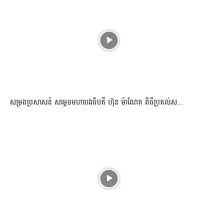
សម្រងប្រសាសន៍ សម្ដេចមហាបវរធិបតី ហ៊ុន ម៉ាណែត ពិធីប្រគល់ស...