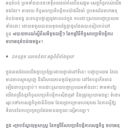
អនុតំបន់ ព្រមទាំងបានជះឥទ្ធិពលដល់កំណើនសង្គម-សេដ្ឋកិច្ចរបស់យើង
ផងដែរ។ តាមរយៈកិច្ចសហប្រតិបត្តិការ​យ៉ាងរឹងមាំ ប្រទេសនៃមហាអនុ
តំបន់មេគង្គ បានបន្តបង្ហាញនូវភាពធន់ក្នុង ការដោះស្រាយបញ្ហាប្រឈម
ទាំងនោះ ​ដោយទទួលបានលទ្ធផលផ្លែផ្កាដូចដែលបានរៀបរាប់នៅ
ក្នុង
«របាយការណ៍​​ស្តីពីសមិទ្ធផលថ្មីៗ នៃកម្មវិធីកិច្ចសហប្រតិបត្តិការ
មហាអនុតំបន់មេគង្គ»
។
ឯកឧត្តម លោកជំទាវ អង្គពិធីទាំងមូល!
ក្នុងពេលដែលយើងជួបប្រជុំគ្នាដោយផ្ទាល់នៅទីនេះ បញ្ហាប្រឈម ដែល
មានភាពស្មុគស្មាញ និងវិសាលភាពទូលំទូលាយ នៅតែបន្តកើតមាន
ឡើងជាបន្តបន្ទាប់។ ការដោះស្រាយបញ្ហាប្រឈមទាំងនោះ ទាមទារឱ្យ
យើងពង្រឹងនូវកិច្ចសហប្រតិបត្តិការស៊ីជម្រៅ និងត្រូវព្យាយាមជម្នះ ទំនោរ
ឆ្ពោះទៅរកសេដ្ឋកិច្ចជាតិនិយម ដែលជ្រកក្រោមហេតុផល នៃការធ្វើឱ្យ
ទីលាននៃការប្រកួតប្រជែងមានលក្ខណៈស្មើភាពគ្នា។
ក្នុង «ក្របខ័ណ្ឌយុទ្ធសាស្ត្រ នៃកម្មវិធីសហប្រតិបត្តិការសេដ្ឋកិច្ច មហាអនុ