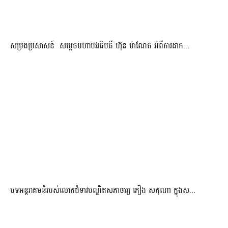
សម្រងប្រសាសន៍ សម្ដេចមហាបវរធិបតី ហ៊ុន ម៉ាណែត អំពីការដាក...
បទអន្តរាគមន៏របស់លោកជំទាវបណ្ឌិតសភាចារ្យ ភឿង សកុណា ក្នុងស...