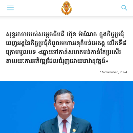
សុន្ទរកថារបស់សម្ដេចធិបតី ហ៊ុន ម៉ាណែត ក្នុងកិច្ចប្រជុំ
ពេញអង្គនៃកិច្ចប្រជុំកំពូលមហាអនុតំបន់មេគង្គ លើកទី៨
ក្រោមមូលបទ «ឆ្ពោះទៅកាន់សហគមន៍កាន់តែប្រសើរ
តាមរយៈការអភិវឌ្ឍដែលជំរុញដោយនាវានុវត្តន៍»
7 November, 2024