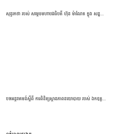
សុន្ទរកថា របស់ សម្ដេចមហាបវរធិបតី ហ៊ុន ម៉ាណែត ក្នុង សន្ន...
បទអន្តរាគមន៍ស្តីពី ការពិនិត្យស្ថានភាពនយោបាយ របស់ ឯកឧត្ត...