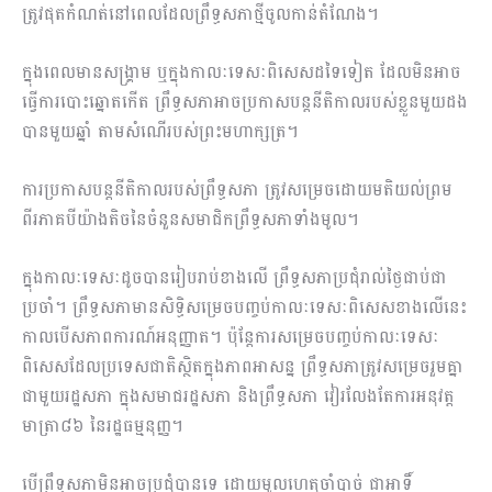
ត្រូវផុតកំណត់នៅពេលដែលព្រឹទ្ធសភាថ្មីចូលកាន់តំណែង។
ក្នុងពេលមានសង្គ្រាម ឬក្នុងកាលៈទេសៈពិសេសដទៃទៀត ដែលមិនអាច
ធ្វើការបោះឆ្នោតកើត ព្រឹទ្ធសភាអាចប្រកាសបន្តនីតិកាលរបស់ខ្លួនមួយដង
បានមួយឆ្នាំ តាមសំណើរបស់ព្រះមហាក្សត្រ។
ការប្រកាសបន្តនីតិកាលរបស់ព្រឹទ្ធសភា ត្រូវសម្រេចដោយមតិយល់ព្រម
ពីរភាគបីយ៉ាងតិចនៃចំនួនសមាជិកព្រឹទ្ធសភាទាំងមូល។
ក្នុងកាលៈទេសៈដូចបានរៀបរាប់ខាងលើ ព្រឹទ្ធសភាប្រជុំរាល់ថ្ងៃជាប់ជា
ប្រចាំ។ ព្រឹទ្ធសភាមានសិទ្ធិសម្រេចបញ្ចប់កាលៈទេសៈពិសេសខាងលើនេះ
កាលបើសភាពការណ៍អនុញ្ញាត។ ប៉ុន្តែការសម្រេចបញ្ចប់កាលៈទេសៈ
ពិសេសដែលប្រទេសជាតិស្ថិតក្នុងភាពអាសន្ន ព្រឹទ្ធសភាត្រូវសម្រេចរួមគ្នា
ជាមួយរដ្ឋសភា ក្នុងសមាជរដ្ឋសភា និងព្រឹទ្ធសភា វៀរលែងតែការអនុវត្ត
មាត្រា៨៦ នៃរដ្ឋធម្មនុញ្ញ។
បើព្រឹទ្ធសភាមិនអាចប្រជុំបានទេ ដោយមូលហេតុចាំបាច់ ជាអាទិ៍