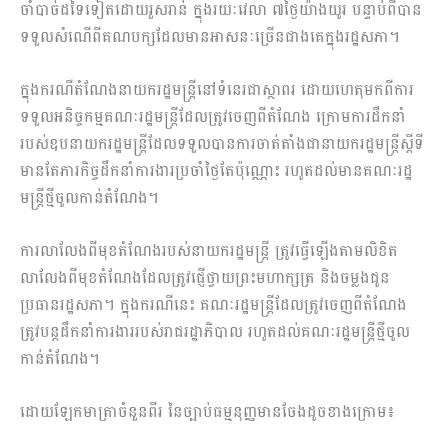
ចាំបាច់ដទៃទៀតដោយរួសរាន់ ក្នុងរយៈវេលា ៧ថ្ងៃយ៉ាងយូរ បន្ទាប់ពីបាន
ទទួលសំណើពីគណបក្សដែលមានអាសនៈច្រើនជាងគេក្នុងរដ្ឋសភា។
ក្នុងករណីតំណែងនាយករដ្ឋមន្ត្រីនៅទំនេរជាស្ថាពរ ដោយហេតុមកពីការ
ទទួលអនិច្ចកម្មគណៈរដ្ឋមន្ត្រីដែលត្រូវចេញពីតំណែង ក្រោមការដឹកនាំ
របស់ឧបនាយករដ្ឋមន្ត្រីដែលទទួលបានការចាត់តាំងជានាយករដ្ឋមន្ត្រីស្តីទី
មានតែភារកិច្ចដឹកនាំការងារប្រចាំថ្ងៃតែប៉ុណ្ណោះ រហូតដល់មានគណៈរដ្ឋ
មន្ត្រីថ្មីចូលកាន់តំណែង។
ការលាលែងពីមុខតំណែងរបស់នាយករដ្ឋមន្ត្រី ត្រូវធ្វើឡើងតាមលិខិត
លាលែងពីមុខតំណែងដែលត្រូវផ្ញើថ្វាយព្រះមហាក្សត្រ និងចម្លងជូន
ប្រធានរដ្ឋសភា។ ក្នុងករណីនេះ គណៈរដ្ឋមន្ត្រីដែលត្រូវចេញពីតំណែង
ត្រូវបន្តដឹកនាំការងាររបស់រាជរដ្ឋាភិបាល រហូតដល់គណៈរដ្ឋមន្ត្រីថ្មីចូល
កាន់តំណែង។
ដោយឡែកមាត្រាចំនួនពីរ នៃច្បាប់ធម្មនុញ្ញមានចែងដូចខាងក្រោម៖