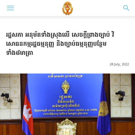
រដ្ឋសភា អនុម័តទាំងស្រុងលើ សេចក្តីព្រាងច្បាប់ វិ
សោធនកម្មរដ្ឋធម្មនុញ្ញ និងច្បាប់ធម្មនុញ្ញបន្ថែម
ទាំង៨មាត្រា
28 July, 2022