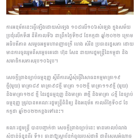
ការអនុម័តនេះធ្វើឡើងដោយសំឡេង ១០៥លើ១០៦សំឡេង ក្នុងសម័យ
ប្រជុំលើកទី៧ នីតិកាលទី៦ នាព្រឹកថ្ងៃទី២៨ ខែកក្កដា ឆ្នាំ២០២២ ក្រោម
អធិបតីភាព សម្តេចអគ្គមហាពញាចក្រី ហេង សំរិន ប្រធានរដ្ឋសភា ដោយ
មានការចូលរួមពីសម្តេចតេជោ ហ៊ុន សែន នាយករដ្ឋមន្រ្តីនៃកម្ពុជា និង
សមាជិកសភាសរុប១០៦រូប។
សេចក្តីព្រាងច្បាប់ធម្មនុញ្ញ ស្តីពីការស្នើសុំធ្វើវិសោធនកម្មមាត្រា១៩
ថ្មី(មួយ) មាត្រា៨៩ មាត្រា៩៨ថ្មី មាត្រា ១០២ថ្មី មាត្រា១១៩ថ្មី (មួយ)
និងមាត្រា១២៥ ថ្មី នៃរដ្ឋធម្មនុញ្ញ និងមាត្រា ៣ថ្មី និងមាត្រា ៤ថ្មី នៃច្បាប់
ធម្មនុញ្ញ ត្រូវបានគគណៈរដ្ឋមន្ត្រីពិនិត្យ និងអនុម័ត កាលពីថ្ងៃទី០៨ ខែ
កក្កដា ឆ្នាំ២០២២កន្លងទៅនេះ។
គណៈរដ្ឋមន្ត្រី បានបញ្ជាក់ថា សេចក្តីព្រាងច្បាប់នេះ មានគោលបំណង
សំខាន់ចំនួនពីរ ទី១៖ ធានាឱ្យស្ថាប័នកំពូលរបស់ជាតិ ជាពិសេសអំណាច