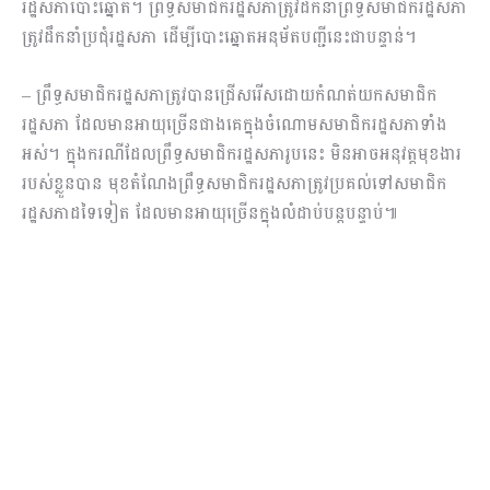
រដ្ឋសភាបោះឆ្នោត។ ព្រឹទ្ធសមាជិករដ្ឋសភាត្រូវដឹកនាំព្រឹទ្ធសមាជិករដ្ឋសភា
ត្រូវដឹកនាំប្រជុំរដ្ឋសភា ដើម្បីបោះឆ្នោតអនុម័តបញ្ជីនេះជាបន្ទាន់។
– ព្រឹទ្ធសមាជិករដ្ឋសភាត្រូវបានជ្រើសរើសដោយកំណត់យកសមាជិក
រដ្ឋសភា ដែលមានអាយុច្រើនជាងគេក្នុងចំណោមសមាជិករដ្ឋសភាទាំង
អស់។ ក្នុងករណីដែលព្រឹទ្ធសមាជិករដ្ឋសភារូបនេះ មិនអាចអនុវត្តមុខងារ
របស់ខ្លួនបាន មុខតំណែងព្រឹទ្ធសមាជិករដ្ឋសភាត្រូវប្រគល់ទៅសមាជិក
រដ្ឋសភាដទៃទៀត ដែលមានអាយុច្រើនក្នុងលំដាប់បន្តបន្ទាប់៕