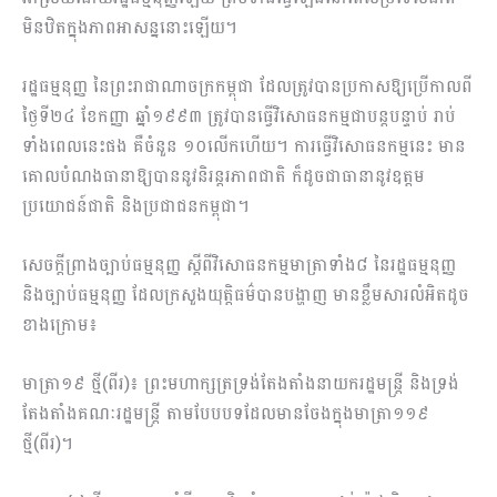
មិនឋិតក្នុងភាពអាសន្ននោះឡើយ។
រដ្ឋធម្មនុញ្ញ នៃព្រះរាជាណាចក្រកម្ពុជា ដែលត្រូវបានប្រកាសឱ្យប្រើកាលពី
ថ្ងៃទី២៤ ខែកញ្ញា ឆ្នាំ១៩៩៣ ត្រូវបានធ្វើវិសោធនកម្មជាបន្តបន្ទាប់ រាប់
ទាំងពេលនេះផង គឺចំនួន ១០លើកហើយ។ ការធ្វើវិសោធនកម្មនេះ មាន
គោលបំណងធានាឱ្យបាននូវនិរន្តរភាពជាតិ ក៏ដូចជាធានានូវឧត្តម
ប្រយោជន៍ជាតិ និងប្រជាជនកម្ពុជា។
សេចក្តីព្រាងច្បាប់ធម្មនុញ្ញ ស្តីពីវិសោធនកម្មមាត្រាទាំង៨ នៃរដ្ឋធម្មនុញ្ញ
និងច្បាប់ធម្មនុញ្ញ ដែលក្រសួងយុត្តិធម៌បានបង្ហាញ មានខ្លឹមសារលំអិតដូច
ខាងក្រោម៖
មាត្រា១៩ ថ្មី(ពីរ)៖ ព្រះមហាក្សត្រទ្រង់តែងតាំងនាយករដ្ឋមន្ត្រី និងទ្រង់
តែងតាំងគណៈរដ្ឋមន្ត្រី តាមបែបបទដែលមានចែងក្នុងមាត្រា១១៩
ថ្មី(ពីរ)។