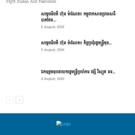
បណ្ឌិត Zudan Arif Fakrulloh
សម្ដេចធិបតី ហ៊ុន ម៉ាណែត៖ កម្ពុជាកសាងប្រទេសពី
បាតដៃទ...
5 August, 2026
សម្ដេចធិបតី ហ៊ុន ម៉ាណែត៖ កិច្ចប្រជុំរដ្ឋមន្ត្រីមុខ...
5 August, 2026
ឯកឧត្តមឧបនាយករដ្ឋមន្ត្រីប្រចាំការ វង្សី វិស្សុត ទទ...
4 August, 2026