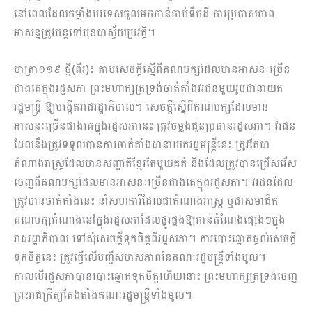
នៅពេលដែលកម្លាំងបរទេសចូលមកកាន់កាប់ទឹកដី ការប្រកាសភាព
អាសន្នត្រូវបន្តទៅមុខជាស្វ័យប្រវត្តិ។
មាត្រា១១៩ ថ្មី(ពីរ)៖ តាមសេចក្ដីស្នើពីគណបក្សដែលមានអាសនៈច្រើន
ជាងគេក្នុងរដ្ឋសភា ព្រះមហាក្សត្រទ្រង់ចាត់តាំងវរជនមួយរូបជានាយក
រដ្ឋមន្រ្តី ឱ្យបង្កើតរាជរដ្ឋាភិបាល។ សេចក្តីស្នើពីគណបក្សដែលមាន
អាសនៈច្រើនជាងគេក្នុងរដ្ឋសភានេះ ត្រូវចម្លងជូនប្រធានរដ្ឋសភា។ វរជន
ដែលនឹងត្រូវទទួលបានការចាត់តាំងជានាយករដ្ឋមន្ត្រីនេះ ត្រូវតែជា
តំណាងរាស្ត្រដែលមានសញ្ជាតិខ្មែរតែមួយគត់ និងដែលត្រូវបានជ្រើសរើស
ចេញពីគណបក្សដែលមានអាសនៈច្រើនជាងគេក្នុងរដ្ឋសភា។ វរជនដែល
ត្រូវបានចាត់តាំងនេះ នាំសហការីដែលជាតំណាងរាស្ត្រ ឬជាសមាជិក
គណបក្សតំណាងនៅក្នុងរដ្ឋសភាដែលផ្គូរផ្គងឱ្យកាន់តំណែងផ្សេងៗក្នុង
រាជរដ្ឋាភិបាល ទៅសុំសេចក្តីទុកចិត្តពីរដ្ឋសភា។ ការបោះឆ្នោតផ្តល់សេចក្តី
ទុកចិត្តនេះ ត្រូវធ្វើលើបញ្ជីសមាសភាពនៃគណៈរដ្ឋមន្ត្រីទាំងមូល។
កាលបើរដ្ឋសភាបានបោះឆ្នោតទុកចិត្តហើយនោះ ព្រះមហាក្សត្រទ្រង់ចេញ
ព្រះរាជក្រឹត្យតែងតាំងគណៈរដ្ឋមន្ត្រីទាំងមូល។