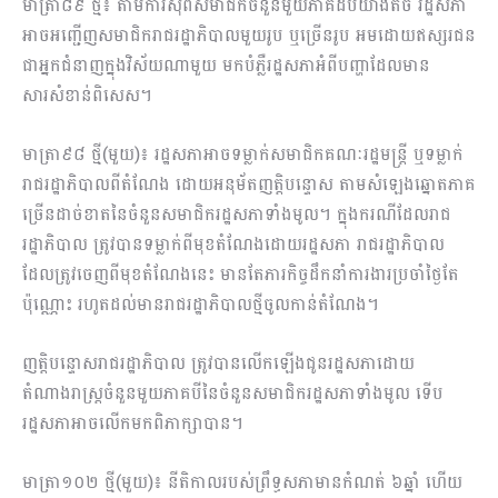
មាត្រា៨៩ ថ្មី៖ តាមការសុំពីសមាជិកចំនួនមួយភាគដប់យ៉ាងតិច រដ្ឋសភា
អាចអញ្ជើញសមាជិករាជរដ្ឋាភិបាលមួយរូប ឬច្រើនរូប អមដោយឥស្សរជន
ជាអ្នកជំនាញក្នុងវិស័យណាមួយ មកបំភ្លឺរដ្ឋសភាអំពីបញ្ហាដែលមាន
សារសំខាន់ពិសេស។
មាត្រា៩៨ ថ្មី(មួយ)៖ រដ្ឋសភាអាចទម្លាក់សមាជិកគណៈរដ្ឋមន្ត្រី ឬទម្លាក់
រាជរដ្ឋាភិបាលពីតំណែង ដោយអនុម័តញត្តិបន្ទោស តាមសំឡេងឆ្នោតភាគ
ច្រើនដាច់ខាតនៃចំនួនសមាជិករដ្ឋសភាទាំងមូល។ ក្នុងករណីដែលរាជ
រដ្ឋាភិបាល ត្រូវបានទម្លាក់ពីមុខតំណែងដោយរដ្ឋសភា រាជរដ្ឋាភិបាល
ដែលត្រូវចេញពីមុខតំណែងនេះ មានតែភារកិច្ចដឹកនាំការងារប្រចាំថ្ងៃតែ
ប៉ុណ្ណោះ រហូតដល់មានរាជរដ្ឋាភិបាលថ្មីចូលកាន់តំណែង។
ញត្តិបន្ទោសរាជរដ្ឋាភិបាល ត្រូវបានលើកឡើងជូនរដ្ឋសភាដោយ
តំណាងរាស្ត្រចំនួនមួយភាគបីនៃចំនួនសមាជិករដ្ឋសភាទាំងមូល ទើប
រដ្ឋសភាអាចលើកមកពិភាក្សាបាន។
មាត្រា១០២ ថ្មី(មួយ)៖ នីតិកាលរបស់ព្រឹទ្ធសភាមានកំណត់ ៦ឆ្នាំ ហើយ