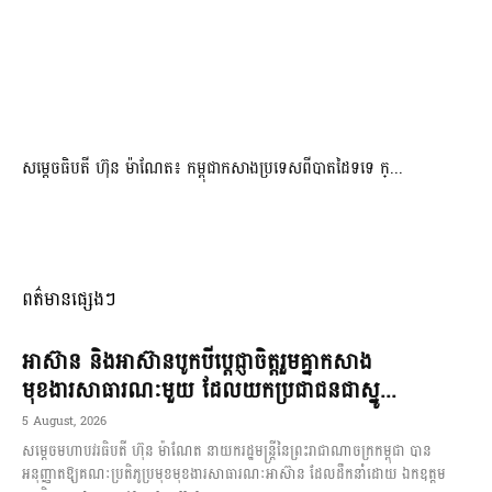
សម្ដេចធិបតី ហ៊ុន ម៉ាណែត៖ កម្ពុជាកសាងប្រទេសពីបាតដៃទទេ ក្...
ពត៌មានផ្សេងៗ
អាស៊ាន និងអាស៊ានបូកបីប្តេជ្ញាចិត្តរួមគ្នាកសាង
មុខងារសាធារណៈមួយ ដែលយកប្រជាជនជាស្នូ...
5 August, 2026
សម្តេចមហាបវរធិបតី ហ៊ុន ម៉ាណែត នាយករដ្ឋមន្ត្រីនៃព្រះរាជាណាចក្រកម្ពុជា បាន
អនុញ្ញាតឱ្យគណៈប្រតិភូប្រមុខមុខងារសាធារណៈអាស៊ាន ដែលដឹកនាំដោយ ឯកឧត្តម