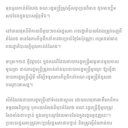
មុនចូលកាន់តំណែង គណៈរដ្ឋមន្ត្រីត្រូវធ្វើសច្ចាប្រណិធាន ដូចមានខ្លឹម
សារចែងក្នុងឧបសម្ព័ន្ធទី៦។
នៅពេលផុតនីតិកាលនីមួយៗរបស់រដ្ឋសភា រាជរដ្ឋាភិបាលដែលត្រូវចេញពី
តំណែង មានតែភារកិច្ចដឹកនាំការងារប្រចាំថ្ងៃតែប៉ុណ្ណោះ រហូតដល់មាន
រាជរដ្ឋាភិបាលថ្មីចូលកាន់តំណែង។
មាត្រា១២៥ ថ្មី(មួយ)៖ ក្នុងករណីដែលនាយករដ្ឋមន្ត្រីអវត្តមានមួយកាល
មួយគ្រា នាយករដ្ឋមន្ត្រីត្រូវចាត់តាំងឧបនាយករដ្ឋមន្ត្រីមួយរូប ឱ្យធ្វើជា
នាយករដ្ឋមន្ត្រីស្ដីទី ដើម្បីទទួលភារកិច្ចដឹកនាំគណៈរដ្ឋមន្ត្រីជំនួសជា
បណ្ដោះអាសន្ន។
បើតំណែងនាយករដ្ឋមន្ត្រីនៅទំនេរជាស្ថាពរ ដោយហេតុជាអាទិ៍មកពីការ
ទទួលអនិច្ចកម្ម ឬការលាលែងពីមុខតំណែង គណៈរដ្ឋមន្ត្រីថ្មីមួយត្រូវ
តែងតាំងជាបន្ទាន់ ក្នុងលក្ខខណ្ឌដែលមានចែងក្នុងរដ្ឋធម្មនុញ្ញនេះ។
ប្រធានរដ្ឋសភាត្រូវកោះប្រជុំរដ្ឋសភាជាបន្ទាន់ និងត្រូវធ្វើចំណាត់ការ