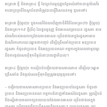
មាត្រា៣ ថ្មី និងមាត្រា៤ ថ្មី នៃច្បាប់ធម្មនុញ្ញបន្ថែមសំដៅធានានូវដំណើរ
ការជាប្រក្រតីនៃស្ថាប័នជាតិត្រូវបានធ្វើវិសោធនកម្ម ដូចតទៅ៖
មាត្រា៣ ថ្មី(មួយ)៖ ក្នុងករណីដែលឃើញថានីតិវិធីនៃមាត្រា៨២ ថ្មី(មួយ)
និងមាត្រា១១៩ ថ្មី(ពីរ) នៃរដ្ឋធម្មនុញ្ញ មិនអាចសម្រេចបាន រដ្ឋសភា តាម
សំណើរបស់គណបក្សដែលមានអាសនៈច្រើនជាងគេក្នុងរដ្ឋសភាអាច
ដំណើរការការបោះឆ្នោតជាកញ្ចប់ ដើម្បីជ្រើសតាំងប្រធាន អនុប្រធាន
រដ្ឋសភា ក៏ដូចជាប្រធាន និងអនុប្រធានគណៈកម្មការក្នុងពេលជាមួយគ្នា
នឹងការផ្ដល់សេចក្តីទុកចិត្តចំពោះរាជរដ្ឋាភិបាល។
មាត្រា៤ ថ្មី(មួយ)៖ ការរៀបចំបញ្ជីរាយនាមសមាសភាព ដើម្បីបោះឆ្នោត
ជ្រើសតាំង និងផ្តល់សេចក្តីទុកចិត្តត្រូវអនុវត្តដូចតទៅ៖
– បញ្ជីរាយនាមសមាសភាពប្រធាន និងអនុប្រធាននៃរដ្ឋសភា ក៏ដូចជា
ប្រធាន និងអនុប្រធានគណៈកម្មការជំនាញទាំងអស់នៃរដ្ឋសភា ត្រូវរៀបចំ
និងស្នើដោយគណបក្សនយោបាយដែលមានអាសនៈច្រើនជាងគេក្នុង
រដ្ឋសភា ហើយត្រូវផ្ញើជូនព្រឹទ្ធសមាជិករដ្ឋសភា។ ប្រធានរដ្ឋសភា ត្រូវ