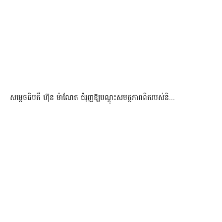
សម្តេចធិបតី ហ៊ុន ម៉ាណែត ជំរុញឱ្យបណ្តុះសមត្ថភាពពិតរបស់និ...