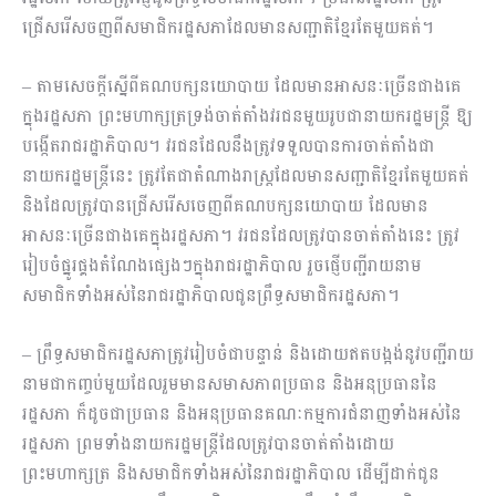
ជ្រើសរើសចញពីសមាជិករដ្ឋសភាដែលមានសញ្ជាតិខ្មែរតែមួយគត់។
– តាមសេចក្ដីស្នើពីគណបក្សនយោបាយ ដែលមានអាសនៈច្រើនជាងគេ
ក្នុងរដ្ឋសភា ព្រះមហាក្សត្រទ្រង់ចាត់តាំងវរជនមួយរូបជានាយករដ្ឋមន្ត្រី ឱ្យ
បង្កើតរាជរដ្ឋាភិបាល។ វរជនដែលនឹងត្រូវទទួលបានការចាត់តាំងជា
នាយករដ្ឋមន្ត្រីនេះ ត្រូវតែជាតំណាងរាស្ត្រដែលមានសញ្ជាតិខ្មែរតែមួយគត់
និងដែលត្រូវបានជ្រើសរើសចេញពីគណបក្សនយោបាយ ដែលមាន
អាសនៈច្រើនជាងគេក្នុងរដ្ឋសភា។ វរជនដែលត្រូវបានចាត់តាំងនេះ ត្រូវ
រៀបចំផ្នូរផ្គងតំណែងផ្សេងៗក្នុងរាជរដ្ឋាភិបាល រួចផ្ញើបញ្ជីរាយនាម
សមាជិកទាំងអស់នៃរាជរដ្ឋាភិបាលជូនព្រឹទ្ធសមាជិករដ្ឋសភា។
– ព្រឹទ្ធសមាជិករដ្ឋសភាត្រូវរៀបចំជាបន្ទាន់ និងដោយឥតបង្អង់នូវបញ្ជីរាយ
នាមជាកញ្ចប់មួយដែលរួមមានសមាសភាពប្រធាន និងអនុប្រធាននៃ
រដ្ឋសភា ក៏ដូចជាប្រធាន និងអនុប្រធានគណៈកម្មការជំនាញទាំងអស់នៃ
រដ្ឋសភា ព្រមទាំងនាយករដ្ឋមន្ត្រីដែលត្រូវបានចាត់តាំងដោយ
ព្រះមហាក្សត្រ និងសមាជិកទាំងអស់នៃរាជរដ្ឋាភិបាល ដើម្បីដាក់ជូន