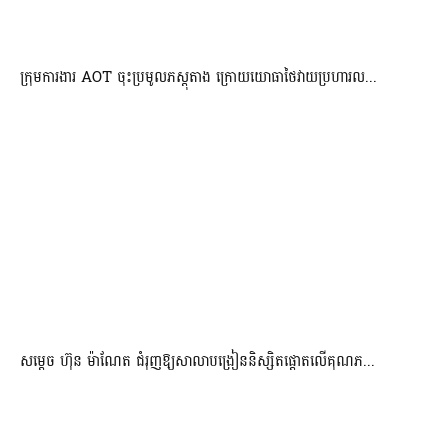
ក្រុមការងារ AOT ចុះប្រមូលភស្តុតាង ក្រោយយោធាថៃវាយប្រហារល...
សម្តេច ហ៊ុន ម៉ាណែត ជំរុញឱ្យសាលាបង្រៀននិស្សិតផ្តោតលើគុណភ...