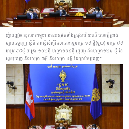
(ភ្នំពេញ)៖ រដ្ឋសភាកម្ពុជា បានអនុម័តទាំងស្រុងហើយលើ សេចក្តីព្រាង
ច្បាប់ធម្មនុញ្ញ ស្តីពីការស្នើសុំធ្វើវិសោធនកម្មមាត្រា១៩ ថ្មី(មួយ) មាត្រា៨៩
មាត្រា៩៨ថ្មី មាត្រា ១០២ថ្មី មាត្រា១១៩ថ្មី (មួយ) និងមាត្រា១២៥ ថ្មី នៃ
រដ្ឋធម្មនុញ្ញ និងមាត្រា ៣ថ្មី និងមាត្រា ៤ថ្មី នៃច្បាប់ធម្មនុញ្ញ។