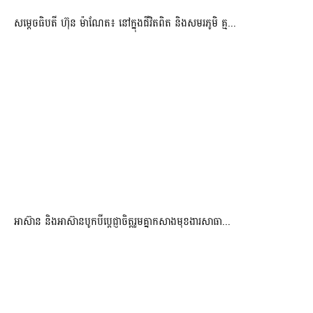
សម្តេចធិបតី ហ៊ុន ម៉ាណែត៖ នៅក្នុងជីវិតពិត និងសមរភូមិ គ្ម...
អាស៊ាន និងអាស៊ានបូកបីប្តេជ្ញាចិត្តរួមគ្នាកសាងមុខងារសាធា...