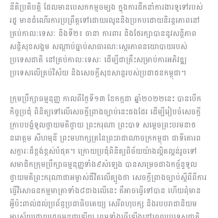
នីតិប្រតិបត្តិ ដែលមានបេសកកម្មចម្បង ក្នុងការដឹកនាំការងារទូទៅរបស់
រដ្ឋ មានដំណើរការប្រព្រឹត្តទៅដោយរលូននិងប្រកបដោយនិរន្តរភាពនៅ
គ្រប់កាលៈទេសៈ និងទី២៖ ធានា ការពារ និងថែរក្សាបាននូវសន្តិភាព
សន្តិសុខសង្គម សណ្ដាប់ធ្នាប់សាធារណៈស្ថេរភាពនយោបាយរបស់
ប្រទេសជាតិ នៅគ្រប់កាលៈទេសៈ ដើម្បីជាគ្រឹះសម្រាប់ការអភិវឌ្ឍ
ប្រទេសលើគ្រប់វិស័យ និងសេចក្តីសុខសាន្តរបស់ប្រជាជនកម្ពុជា។
ក្រុមប្រឹក្សាធម្មនុញ្ញ កាលពីថ្ងៃទី១៣ ខែកក្កដា ឆ្នាំ២០២២នេះ បានបើក
កិច្ចប្រជុំ ពិនិត្យទៅលើសេចក្តីព្រាងច្បាប់នេះផងដែរ ដើម្បីរៀបចំសេចក្តី
ក្រាបបង្គំទូលថ្វាយមតិថ្វាយ ព្រះករុណា ព្រះបាទ សម្តេចព្រះបរមនាថ
នរោត្តម សីហមុនី ព្រះមហាក្សត្រនៃព្រះរាជាណាចក្រកម្ពុជា ជាទីគោរព
សក្ការៈដ៏ខ្ពង់ខ្ពស់បំផុត។ ក្រោយប្រជុំពិនិត្យពិច័យយ៉ាងល្អិតល្អន់រួចទៅ
សមាជិកក្រុមប្រឹក្សាធម្មនុញ្ញទាំង៩សំឡេង បានសម្រេចជាឯកច្ឆ័ន្ទទូល
ថ្វាយមតិព្រះករុណាជាអម្ចាស់ជីវិតលើត្បូងថា សេចក្តីព្រាងច្បាប់ស្តីពីពីការ
ធ្វើវិសោធនកម្មមាត្រាទាំង៨ខាងលើនេះ គឺអាចធ្វើទៅបាន ហើយពុំមាន
អ្វីប៉ះពាល់ដល់ប្រព័ន្ធប្រជាធិបតេយ្យ សេរីពហុបក្ស និងរបបរាជានិយម
អាស្រ័យដោយរដ្ឋធម្មនុញ្ញឡើយ ព្រមទាំងធ្វើឡើងនៅពេលប្រទេសជាតិ