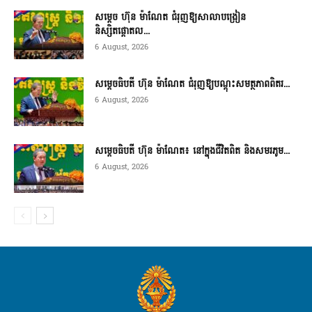
សម្តេច ហ៊ុន ម៉ាណែត ជំរុញឱ្យសាលាបង្រៀន
និស្សិតផ្តោតល...
6 August, 2026
សម្តេចធិបតី ហ៊ុន ម៉ាណែត ជំរុញឱ្យបណ្តុះសមត្ថភាពពិតរ...
6 August, 2026
សម្តេចធិបតី ហ៊ុន ម៉ាណែត៖ នៅក្នុងជីវិតពិត និងសមរភូម...
6 August, 2026