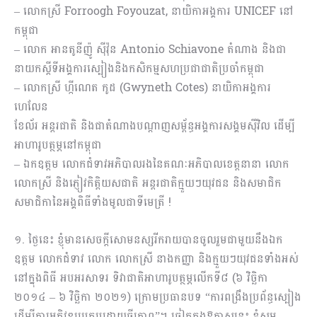
– លោកស្រី Forroogh Foyouzat, នាយិកាអង្គការ UNICEF នៅ
កម្ពុជា
– លោក អានតូនីញ៉ូ ស៊ីវ៉ុន Antonio Schiavone តំណាង និងជា
នាយកស្តីទីអង្គការស្បៀងនិងកសិកម្មសហប្រជាជាតិប្រចាំកម្ពុជា
– លោកស្រី ហ្កីណេត កូដ (Gwyneth Cotes) នាយិកាអង្គការ
ហេលែន
ខែល័រ អន្តរជាតិ និងជាតំណាងបណ្តាញសម្ព័ន្ធអង្គការសង្គមស៊ីវិល ដើម្បី
អាហារូបត្ថម្ភនៅកម្ពុជា
– ឯកឧត្តម លោកជំទាវអភិបាលរងនៃគណៈអភិបាលខេត្តនានា លោក
លោកស្រី និងភ្ញៀវកិត្តិយសជាតិ អន្តរជាតិក្មួយៗយុវជន និងសមាជិក
សមាជិកានៃអង្គពិធីទាំងមូលជាទីមេត្រី !
១. ថ្ងៃនេះ ខ្ញុំមានសេចក្តីសោមនស្សរីករាយបានចូលរួមជាមួយនឹងឯក
ឧត្តម លោកជំទាវ លោក លោកស្រី នាងកញ្ញា និងក្មួយៗយុវជនទាំងអស់
នៅក្នុងពិធី អបអរសាទរ ទិវាជាតិអាហារូបត្ថម្ភលើកទី៨ (៦ វិច្ឆិកា
២០១៤ – ៦ វិច្ឆិកា ២០២១) ក្រោមប្រធានបទ “ការពង្រឹងប្រព័ន្ធស្បៀង
ដើម្បីការអភិវឌ្ឍប្រកបដោយចីរភាព”។ ឆ្លៀតក្នុងឱកាសនេះ ខ្ញុំសូម