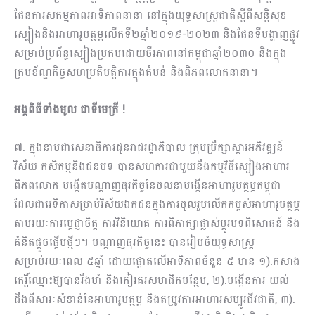
ផែនការសកម្មភាពអាទិភាពនានា នៅក្នុងយុទ្ធសាស្ត្រជាតិស្ដីពីសន្តិសុខ
ស្បៀងនិងអាហារូបត្ថម្ភលើកទី២ឆ្នាំ២០១៩-២០២៣ និងផែនទីបង្ហាញផ្លូវ
សម្រាប់ប្រព័ន្ធស្បៀងប្រកបដោយចីរភាពនៅកម្ពុជាឆ្នាំ២០៣០ និងក្នុង
ក្របខ័ណ្ឌកិច្ចសហប្រតិបត្តិការក្នុងតំបន់ និងពិភពលោកនានា។
អង្គពិធីទាំងមូល ជាទីមេត្រី !
៧. ក្នុងនាមជាសេនាធិការជូនរាជរដ្ឋាភិបាល ក្រុមប្រឹក្សាស្តារអភិវឌ្ឍន៍
វិស័យ កសិកម្មនិងជនបទ បានសហការជាមួយនឹងកម្មវិធីស្បៀងអាហារ
ពិភពលោក បង្កើតបណ្តាញធុរកិច្ចនៃចលនាបង្កើនអាហារូបត្ថម្ភកម្ពុជា
ដែលជាវេទិកាសម្រាប់វិស័យឯកជនក្នុងការចូលរួមលើកកម្ពស់អាហារូបត្ថម្ភ
តាមរយៈការប្តេជ្ញាចិត្ត ការវិនិយោគ ការពិភាក្សាផ្លាស់ប្តូរបទពិសោធន៍ និង
គំនិតផ្តួចផ្តើមថ្មីៗ។ បណ្តាញធុរកិច្ចនេះ បានរៀបចំយុទ្ធសាស្ត្រ
សម្រាប់រយៈពេល ៥ឆ្នាំ ដោយផ្តោតលើអាទិភាពចំនួន ៥ មាន ១).កសាង
កេរ្តិ៍ឈ្មោះឱ្យបានរឹងមាំ និងកៀរគរសមាជិកបន្ថែម, ២).បង្កើនការ យល់
ដឹងពីសារៈសំខាន់នៃអាហារូបត្ថម្ភ និងតម្រូវការអាហារសម្បូរជីវជាតិ, ៣).