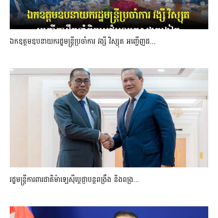
ឯកឧត្តមឧបនាយករដ្ឋមន្រ្តីប្រចាំការ វង្សី វិស្សុត អញ្ជើញដ...
រដ្ឋមន្ត្រីការពារជាតិម៉ាឡេស៊ីប្ដេជ្ញាបន្តពង្រឹង និងពង្រ...