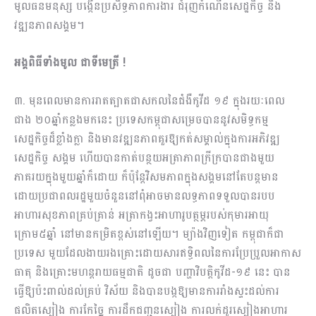
មូលធនមនុស្ស បង្កើនប្រសិទ្ធភាពការងារ ជំរុញកំណើនសេដ្ឋកិច្ច និង
វឌ្ឍនភាពសង្គម។
អង្គពិធីទាំងមូល ជាទីមេត្រី !
៣. មុនពេលមានការរាតត្បាតជាសកលនៃជំងឺកូវីដ ១៩ ក្នុងរយៈពេល
ជាង ២០ឆ្នាំកន្លងមកនេះ ប្រទេសកម្ពុជាសម្រេចបាននូវសមិទ្ធកម្ម
សេដ្ឋកិច្ចដ៏ខ្លាំងក្លា និងមានវឌ្ឍនភាពគួរឱ្យកត់សម្គាល់ក្នុងការអភិវឌ្ឍ
សេដ្ឋកិច្ច សង្គម ហើយបានកាត់បន្ថយអត្រាភាពក្រីក្របានជាងមួយ
ភាគរយក្នុងមួយឆ្នាំក៏ដោយ ក៏ប៉ុន្តែវិសមភាពក្នុងសង្គមនៅតែបន្តមាន
ដោយប្រជាពលរដ្ឋមួយចំនួននៅពុំអាចមានលទ្ធភាពទទួលបានរបប
អាហារសុខភាពគ្រប់គ្រាន់ អត្រាកង្វះអាហារូបត្ថម្ភរបស់កុមារអាយុ
ក្រោម៥ឆ្នាំ នៅមានកម្រិតខ្ពស់នៅឡើយ។ ម្យ៉ាងវិញទៀត កម្ពុជាក៏ជា
ប្រទេស មួយដែលងាយរងគ្រោះដោយសារឥទិ្ធពលនៃការប្រែប្រួលអាកាស
ធាតុ និងគ្រោះមហន្តរាយធម្មជាតិ ដូចជា បញ្ហាវិបត្តិកូវីដ-១៩ នេះ បាន
ធ្វើឱ្យប៉ះពាល់ដល់គ្រប់ វិស័យ និងបានបង្កឱ្យមានការរាំងស្ទះដល់ការ
ផលិតស្បៀង ការកែច្នៃ ការដឹកជញ្ជូនស្បៀង ការលក់ដូរស្បៀងអាហារ