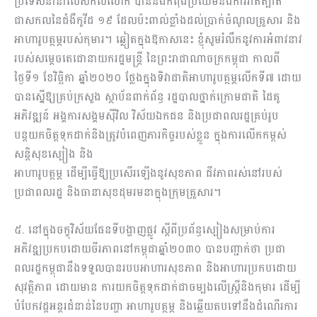
ប្រទេសនានាលើសកលលោក បាននិងកំពុងប្រឈមនឹងការរាតត្បាត
ជាសកលនៃជំងឺកូវីដ ១៩ ដែលប៉ះពាល់ខ្លាំងដល់ប្រាក់ចំណូលគ្រួសារ និង
អាហារូបត្ថម្ភរបស់កុមារ។ ឆ្លៀតក្នុងឱកាសនេះ ខ្ញុំសូមរំលឹកនូវការអំពាវនាវ
របស់សម្តេចតេជោនាយករដ្ឋមន្រ្តី នៃព្រះរាជាណាចក្រកម្ពុជា កាលពី
ថ្ងៃទី១ ខែវិច្ឆិកា ឆ្នាំ២០២០ ថ្លែងក្នុងទិវាជាតិអាហារូបត្ថម្ភលើកទី៧ ដោយ
បានស្នើឱ្យគ្រប់ក្រសួង ស្ថាប័នពាក់ព័ន្ធ រដ្ឋបាលថ្នាក់ក្រោមជាតិ ដៃគូ
អភិវឌ្ឍន៍ អង្គការសង្គមស៊ីវិល វិស័យឯកជន និងប្រជាពលរដ្ឋគ្រប់រូប
បន្តយកចិត្តទុកដាក់និងត្រូវបំពេញភារកិច្ចរបស់ខ្លួន ក្នុងការលើកកម្ពស់
សន្តិសុខស្បៀង និង
អាហារូបត្ថម្ភ ដើម្បីធ្វើឱ្យប្រសើរឡើងនូវសុខភាព ជីវភាពរស់នៅរបស់
ប្រជាពលរដ្ឋ និងធានាសុខដុមរមនាក្នុងក្រុមគ្រួសារ។
៥. នៅក្នុងចក្ខុវិស័យផែនទីបង្ហាញផ្លូវ ស្តីពីប្រព័ន្ធស្បៀងសម្រាប់ការ
អភិវឌ្ឍប្រកបដោយចីរភាពនៅកម្ពុជាឆ្នាំ២០៣០ បានបញ្ជាក់ថា ប្រជា
ពលរដ្ឋកម្ពុជានឹងទទួលបានរបបអាហារសុខភាព និងអាហារប្រកបដោយ
សុវត្ថិភាព ដោយមាន ការយកចិត្តទុកដាក់ជាចម្បងលើស្ត្រីនិងកុមារ ដើម្បី
បំបែកវដ្តអន្តរជំនាន់នៃបញ្ហា អាហារូបត្ថម្ភ និងឆ្លើយតបទៅនឹងដំណើរការ