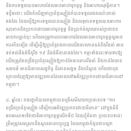
និងការទទួលបានអាហារដែលមានអាហារូបត្ថម្ភ និងអាហារសុវត្ថិភាព។
ទន្ទឹមនោះ យើងក៏ឃើញថាប្រព័ន្ធស្បៀងក៏បានទទួលរងផលប៉ះពាល់
ផងដែរ ដែលធ្វើឱ្យការទទួលបានស្បៀង និងលទ្ធភាពទទួលបានអាហារ
សុខភាពនិងប្រកបដោយអាហារូបត្ថម្ភ និងប្រាក់ចំណូលរបស់ប្រជាជន
មានការធ្លាក់ចុះ ហើយតម្រូវការរបបអាហារដែលមានអាហារូបត្ថម្ភល្អមាន
ការកើនទ្បើង ដើម្បីធ្វើឱ្យប្រព័ន្ធរាងកាយយើងមានភាពធន់និងរឹងមាំ អាច
ទប់ទល់នឹងជំងឺកូវីដ ១៩ និងជំងឺនានាផងដែរ។ កត្តាទាំងនេះទាមទារឱ្យ
យើងត្រូវតែពង្រឹងប្រព័ន្ធស្បៀងឱ្យកាន់តែមានភាពរឹងមាំ និងកាន់តែមាន
សមធម៌ មានចីរភាពសេដ្ឋកិច្ច ចីរភាពសង្គម និងបរិស្ថាន ហើយជាចុង
ក្រោយជំរុញឱ្យមានវឌ្ឍនភាពនៃគោលដៅអភិវឌ្ឍប្រកបដោយចីរភាពនៅ
កម្ពុជា។
៤. ឆ្នាំនេះ រាជរដ្ឋាភិបាលកម្ពុជាបានជ្រើសរើសយកប្រធានបទ “ការ
ពង្រឹងប្រព័ន្ធស្បៀង ដើម្បីការអភិវឌ្ឍប្រកបដោយចីរភាព” នៅក្នុងពិធី
អបអរសាទរទិវាជាតិអាហារូបត្ថម្ភលើកទី៨ ដែលខ្ញុំគិតថា ប្រធានបទនេះ
ត្រឹមត្រូវសមស្របនឹងស្ថានភាពបច្ចុប្បន្ន ដែលកម្ពុជាក៏ដូចជាបណ្តា