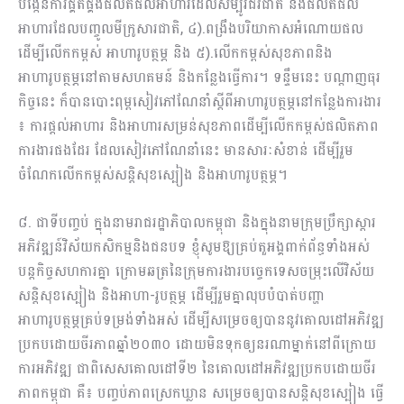
បង្កើនការផ្គត់ផ្គង់ផលិតផលអាហារដែលសម្បូរជីវជាតិ និងផលិតផល
អាហារដែលបញ្ចូលមីក្រូសារជាតិ, ៤).ពង្រឹងបរិយាកាសអំណោយផល
ដើម្បីលើកកម្ពស់ អាហារូបត្ថម្ភ និង ៥).លើកកម្ពស់សុខភាពនិង
អាហារូបត្ថម្ភនៅតាមសហគមន៍ និងកន្លែងធ្វើការ។ ទន្ទឹមនេះ បណ្តាញធុរ
កិច្ចនេះ ក៏បានបោះពុម្ពសៀវភៅណែនាំស្តីពីអាហារូបត្ថម្ភនៅកន្លែងការងារ
៖ ការផ្តល់អាហារ និងអាហារសម្រន់សុខភាពដើម្បីលើកកម្ពស់ផលិតភាព
ការងារផងដែរ ដែលសៀវភៅណែនាំនេះ មានសារៈសំខាន់ ដើម្បីរួម
ចំណែកលើកកម្ពស់សន្តិសុខស្បៀង និងអាហារូបត្ថម្ភ។
៨. ជាទីបញ្ចប់ ក្នុងនាមរាជរដ្ឋាភិបាលកម្ពុជា និងក្នុងនាមក្រុមប្រឹក្សាស្តារ
អភិវឌ្ឍន៍វិស័យកសិកម្មនិងជនបទ ខ្ញុំសូមឱ្យគ្រប់តួអង្គពាក់ព័ន្ធទាំងអស់
បន្តកិច្ចសហការគ្នា ក្រោមឆត្រនៃក្រុមការងារបច្ចេកទេសចម្រុះលើវិស័យ
សន្តិសុខស្បៀង និងអាហា-រូបត្ថម្ភ ដើម្បីរួមគ្នាលុបបំបាត់បញ្ហា
អាហារូបត្ថម្ភគ្រប់ទម្រង់ទាំងអស់ ដើម្បីសម្រេចឲ្យបាននូវគោលដៅអភិវឌ្ឍ
ប្រកបដោយចីរភាពឆ្នាំ២០៣០ ដោយមិនទុកឲ្យនរណាម្នាក់នៅពីក្រោយ
ការអភិវឌ្ឍ ជាពិសេសគោលដៅទី២ នៃគោលដៅអភិវឌ្ឍប្រកបដោយចីរ
ភាពកម្ពុជា គឺ៖ បញ្ចប់ភាពស្រេកឃ្លាន សម្រេចឲ្យបានសន្តិសុខស្បៀង ធ្វើ