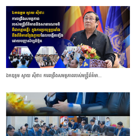
ឯកឧត្តម ស្វាយ ស៊ីថា៖ ការពង្រឹងសមត្ថភាពរបស់មន្ត្រីព័ត៌មា...