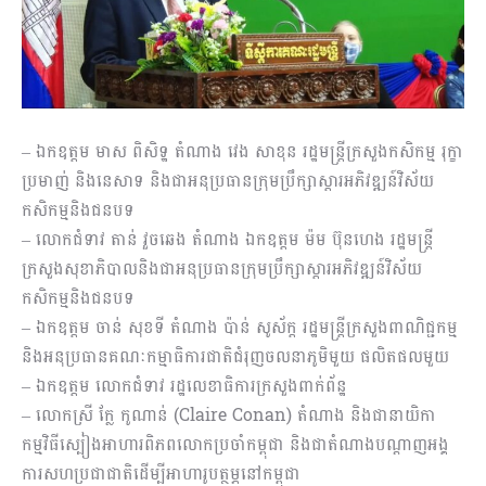
– ឯកឧត្តម មាស ពិសិទ្ឋ តំណាង វេង សាខុន រដ្ឋមន្រ្តីក្រសួងកសិកម្ម រុក្ខា
ប្រមាញ់ និងនេសាទ និងជាអនុប្រធានក្រុមប្រឹក្សាស្ដារអភិវឌ្ឍន៍វិស័យ
កសិកម្មនិងជនបទ
– លោកជំទាវ តាន់ វួចឆេង តំណាង ឯកឧត្តម ម៉ម ប៊ុនហេង រដ្ឋមន្ត្រី
ក្រសួងសុខាភិបាលនិងជាអនុប្រធានក្រុមប្រឹក្សាស្ដារអភិវឌ្ឍន៍វិស័យ
កសិកម្មនិងជនបទ
– ឯកឧត្តម ចាន់ សុខទី តំណាង ប៉ាន់ សូស័ក្ត រដ្ឋមន្រ្តីក្រសួងពាណិជ្ជកម្ម
និងអនុប្រធានគណៈកម្មាធិការជាតិជំរុញចលនាភូមិមួយ ផលិតផលមួយ
– ឯកឧត្តម លោកជំទាវ រដ្ឋលេខាធិការក្រសួងពាក់ព័ន្ឋ
– លោកស្រី ក្លែ កូណាន់ (Claire Conan) តំណាង និងជានាយិកា
កម្មវិធីស្បៀងអាហារពិភពលោកប្រចាំកម្ពុជា និងជាតំណាងបណ្តាញអង្គ
ការសហប្រជាជាតិដើម្បីអាហារូបត្ថម្ភនៅកម្ពុជា