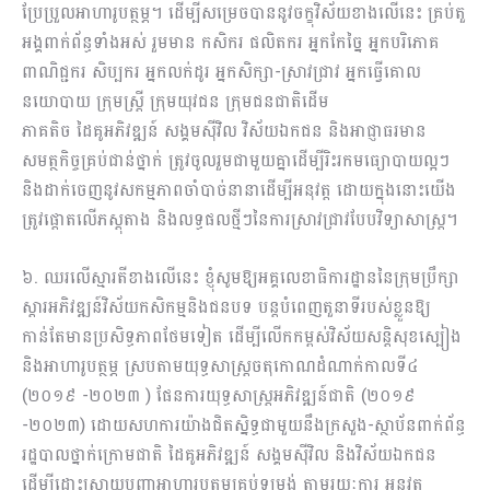
ប្រែប្រួលអាហារូបត្ថម្ភ។ ដើម្បីសម្រេចបាននូវចក្ខុវិស័យខាងលើនេះ គ្រប់តួ
អង្គពាក់ព័ន្ធទាំងអស់ រួមមាន កសិករ ផលិតករ អ្នកកែច្នៃ អ្នកបរិភោគ
ពាណិជ្ជករ សិប្បករ អ្នកលក់ដូរ អ្នកសិក្សា-ស្រាវជ្រាវ អ្នកធ្វើគោល
នយោបាយ ក្រុមស្ត្រី ក្រុមយុវជន ក្រុមជនជាតិដើម
ភាគតិច ដៃគូអភិវឌ្ឍន៍ សង្គមស៊ីវិល វិស័យឯកជន និងអាជ្ញាធរមាន
សមត្ថកិច្ចគ្រប់ជាន់ថ្នាក់ ត្រូវចូលរួមជាមួយគ្នាដើម្បីរិះរកមធ្យោបាយល្អៗ
និងដាក់ចេញនូវសកម្មភាពចាំបាច់នានាដើម្បីអនុវត្ត ដោយក្នុងនោះយើង
ត្រូវផ្តោតលើភស្តុតាង និងលទ្ធផលថ្មីៗនៃការស្រាវជ្រាវបែបវិទ្យាសាស្ត្រ។
៦. ឈរលើស្មារតីខាងលើនេះ ខ្ញុំសូមឱ្យអគ្គលេខាធិការដ្ឋាននៃក្រុមប្រឹក្សា
ស្តារអភិវឌ្ឍន៍វិស័យកសិកម្មនិងជនបទ បន្តបំពេញតួនាទីរបស់ខ្លួនឱ្យ
កាន់តែមានប្រសិទ្ធភាពថែមទៀត ដើម្បីលើកកម្ពស់វិស័យសន្តិសុខស្បៀង
និងអាហារូបត្ថម្ភ ស្របតាមយុទ្ធសាស្ត្រចតុកោណដំណាក់កាលទី៤
(២០១៩ -២០២៣ ) ផែនការយុទ្ធសាស្រ្តអភិវឌ្ឍន៍ជាតិ (២០១៩
-២០២៣) ដោយសហការយ៉ាងជិតស្និទ្ធជាមួយនឹងក្រសួង-ស្ថាប័នពាក់ព័ន្ធ
រដ្ឋបាលថ្នាក់ក្រោមជាតិ ដៃគូអភិវឌ្ឍន៍ សង្គមស៊ីវិល និងវិស័យឯកជន
ដើម្បីដោះស្រាយបញ្ហាអាហារូបត្ថម្ភគ្រប់ទម្រង់ តាមរយៈការ អនុវត្ត