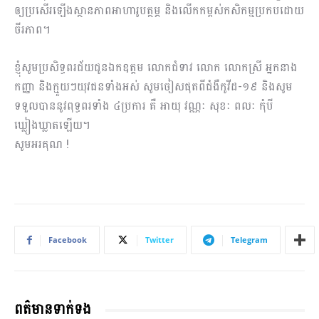
ឲ្យប្រសើរឡើងស្ថានភាពអាហារូបត្ថម្ភ និងលើកកម្ពស់កសិកម្មប្រកបដោយ
ចីរភាព។
ខ្ញុំសូមប្រសិទ្ធពរជ័យជូនឯកឧត្ដម លោកជំទាវ លោក លោកស្រី អ្នកនាង
កញ្ញា និងក្មួយៗយុវជនទាំងអស់ សូមចៀសផុតពីជំងឺកូវីដ-១៩ និងសូម
ទទួលបាននូវពុទ្ធពរទាំង ៤ប្រការ គឺ អាយុ វណ្ណៈ សុខៈ ពលៈ កុំបី
ឃ្លៀងឃ្លាតឡើយ។
សូមអរគុណ !
Facebook
Twitter
Telegram
ពត៌មានទាក់ទង