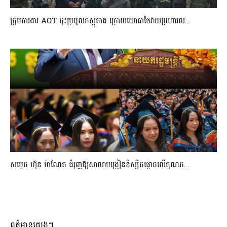
ក្រុមការងារ AOT ចុះប្រមូលភស្តុតាង ក្រោយយោធាថៃវាយប្រហារល...
សម្តេច ហ៊ុន ម៉ាណែត ជំរុញឱ្យសាលាបង្រៀននិស្សិតផ្តោតលើគុណភ...
ពត៌មានផ្សេងៗ