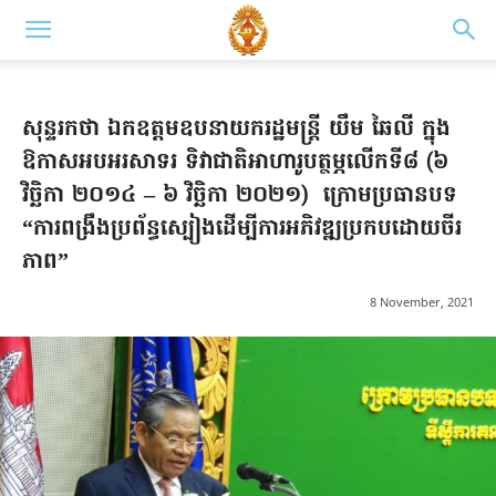
សុន្ទរកថា ឯកឧត្តមឧបនាយករដ្ឋមន្រ្តី យឹម ឆៃលី ក្នុង
ឱកាសអបអរសាទរ ទិវាជាតិអាហារូបត្ថម្ភលើកទី៨ (៦
វិច្ឆិកា ២០១៤ – ៦ វិច្ឆិកា ២០២១) ក្រោមប្រធានបទ
“ការពង្រឹងប្រព័ន្ធស្បៀងដើម្បីការអភិវឌ្ឍប្រកបដោយចីរ
ភាព”
8 November, 2021