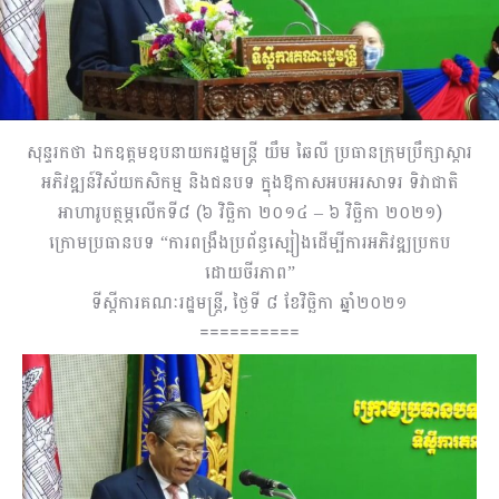
សុន្ទរកថា ឯកឧត្តមឧបនាយករដ្ឋមន្រ្តី យឹម ឆៃលី ប្រធានក្រុមប្រឹក្សាស្តារ
អភិវឌ្ឍន៍វិស័យកសិកម្ម និងជនបទ ក្នុងឱកាសអបអរសាទរ ទិវាជាតិ
អាហារូបត្ថម្ភលើកទី៨ (៦ វិច្ឆិកា ២០១៤ – ៦ វិច្ឆិកា ២០២១)
ក្រោមប្រធានបទ “ការពង្រឹងប្រព័ន្ធស្បៀងដើម្បីការអភិវឌ្ឍប្រកប
ដោយចីរភាព”
ទីស្តីការគណៈរដ្ឋមន្ត្រី, ថ្ងៃទី ៨ ខែវិច្ឆិកា ឆ្នាំ២០២១
==========