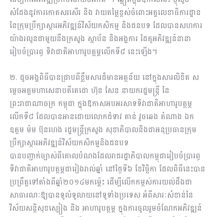
សំដែងនូវការកោតសរសើរ និង វាយតម្លៃខ្ពស់ចំពោះអគ្គលេខាធិការដ្ឋាន
នៃក្រុមប្រឹក្សាស្តារអភិវឌ្ឍន៍វិស័យកសិកម្ម និងជនបទ ដែលបានសហការ
យ៉ាងរលូនជាមួយនឹងក្រសួង ស្ថាប័ន និងអង្គការ ដៃគូអភិវឌ្ឍន៍នានា
រៀបចំប្រារព្ធ ទិវាជាតិអាហារូបត្ថម្ភលើកទី៨ នេះឡើង។
២. ដូចអង្គពិធីបានជ្រាបពីខ្លឹមសារដ៏មានអត្ថន័យ នៅក្នុងសារលិខិត ស
ម្តេចអគ្គមហាសេនាបតីតេជោ ហ៊ុន សែន នាយករដ្ឋមន្រ្តី នៃ
ព្រះរាជាណាចក្រ កម្ពុជា ក្នុងឱកាសអបអរសាទទិវាជាតិអាហារូបត្ថម្ភ
លើកទី៨ ដែលបានអានដោយលោកជំទាវ តាន់ វួចឆេង តំណាង ឯក
ឧត្តម ម៉ម ប៊ុនហេង រដ្ឋមន្ត្រីក្រសួង សុខាភិបាលនិងជាអនុប្រធានក្រុម
ប្រឹក្សាស្ដារអភិវឌ្ឍន៍វិស័យកសិកម្មនិងជនបទ
បានបញ្ជាក់ច្បាស់ពីគោលបំណងដែលរាជរដ្ឋាភិបាលកម្ពុជារៀបចំប្រារព្ធ
ទិវាជាតិអាហារូបត្ថម្ភជារៀងរាល់ឆ្នាំ នៅថ្ងៃទី៦ ខែវិច្ឆិកា ដែលពិធីនេះបាន
ប្រព្រឹត្តទៅតាំងពីឆ្នាំ២០១៤មកម្ល៉េះ ដើម្បីលើកកម្ពស់ការយល់ដឹងជា
សាធារណៈឱ្យបានទូលំទូលាយនៅទូទាំងប្រទេស អំពីសារៈសំខាន់នៃ
វិស័យសន្តិសុខស្បៀង និង អាហារូបត្ថម្ភ ក្នុងការចូលរួមចំណែកអភិវឌ្ឍន៍