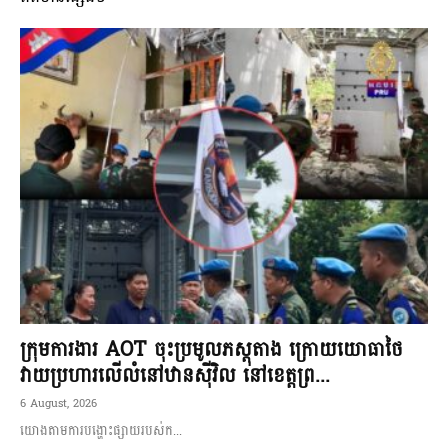
ក្រុមការងារ AOT ចុះប្រមូលភស្តុតាង ក្រោយយោធាថៃ
វាយប្រហារលើលំនៅឋានស៊ីវិល នៅខេត្តព្រ...
6 August, 2026
យោងតាមការបង្ហោះផ្សាយរបស់ក...