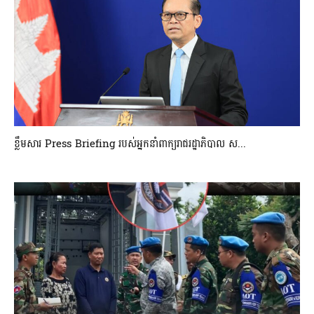
ខ្លឹមសារ Press Briefing របស់អ្នកនាំពាក្យរាជរដ្ឋាភិបាល ស...