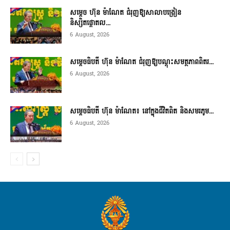
សម្តេច ហ៊ុន ម៉ាណែត ជំរុញឱ្យសាលាបង្រៀន
និស្សិតផ្តោតល...
6 August, 2026
សម្តេចធិបតី ហ៊ុន ម៉ាណែត ជំរុញឱ្យបណ្តុះសមត្ថភាពពិតរ...
6 August, 2026
សម្តេចធិបតី ហ៊ុន ម៉ាណែត៖ នៅក្នុងជីវិតពិត និងសមរភូម...
6 August, 2026