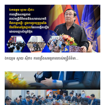
ឯកឧត្តម ស្វាយ ស៊ីថា៖ ការពង្រឹងសមត្ថភាពរបស់មន្ត្រីព័ត៌មា...