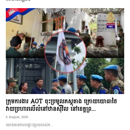
ក្រុមការងារ AOT ចុះប្រមូលភស្តុតាង ក្រោយយោធាថៃ
វាយប្រហារលើលំនៅឋានស៊ីវិល នៅខេត្តព្រ...
6 August, 2026
យោងតាមការបង្ហោះផ្សាយរបស់ក...