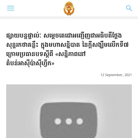
ផ្សាយបន្តផ្ទាល់ៈ សម្តេចតេជោអញ្ជើញជាអធិបតីថ្លែង
សុន្ទរកថាគន្លឹះ ក្នុងមហាសន្និបាត នៃក្តីសង្ឃឹមលើកទី៧
ក្រោមប្រធានបទស្តីពី «សន្និភាពនៅ
តំបន់អាសុីប៉ាសុីហ្វីក»
12 September, 2021