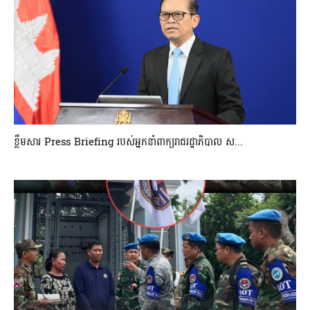
ខ្លឹមសារ Press Briefing របស់អ្នកនាំពាក្យរាជរដ្ឋាភិបាល ស...