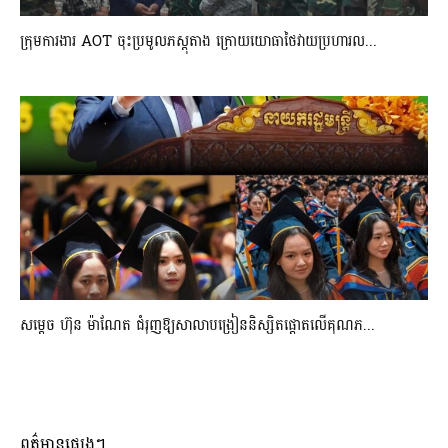
ក្រុមការងារ AOT ចុះប្រមូលភស្តុតាង ក្រោយយោធាថៃវាយប្រហារល...
សម្តេច ហ៊ុន ម៉ាណែត ជំរុញឱ្យសាលាបង្រៀននិស្សិតផ្តោតលើគុណភ...
ពត៌មានផ្សេងៗ