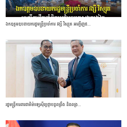
ឯកឧត្តមឧបនាយករដ្ឋមន្រ្តីប្រចាំការ វង្សី វិស្សុត អញ្ជើញដ...
រដ្ឋមន្ត្រីការពារជាតិម៉ាឡេស៊ីប្ដេជ្ញាបន្តពង្រឹង និងពង្រ...