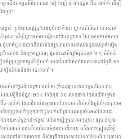
ាមួយនឹងសម្តេចពិជ័យសេនា ទៀ បាញ់ ឬ ឯកឧត្តម​ អ៊ិត​ សារ៉ាត់ ដើម្បី
ះតែម្តង។
ភ័យខ្ពស់ ប្រជាពលរដ្ឋត្រូវបានខ្ទប់នៅទីនោះ ពួកគាត់លំបាកណាស់ទៅ
៍មុនគេ ដើម្បីពួកគាត់អាចស្ថិតនៅតំបន់ក្រហម​ ដែលអាចចាត់ទុកថា
ៀត។ ខ្ញុំហាក់ដូចជាបានដឹងថាតំបន់ក្រហមមាននៅសល់មួយសង្កាត់ទៀត
់សាំង និងក្រុមគ្រូពេទ្យ ដូចជានៅគីឡូម៉ែត្រលេខ ៦ ឬ​ ក៏តំបន់
បចំក្រុមគ្រូពេទ្យដើម្បីរង់ចាំ ពេលដែលវ៉ាក់សាំងមកដល់នៅថ្ងៃទី ១១
មួយទៀតដែលមិនទាន់បានចាក់។
់នៅក្នុងតំបន់ក្រហមហើយ (ចំនួន)ប្រជាជនកម្ពុជាដែលបាន
 ដែលស្មើនឹងចំនួន ២០% នៃចំនួន ១០ លាននាក់ ដែលយើងគ្រោង
៊ិត សារ៉ាត់ ដែលដឹកនាំយុទ្ធនាការនៃការចាក់វ៉ាក់សាំងក្នុងតំបន់ក្រហម
ើម ហើយត្រូវយកចិត្តទុកដាក់ខ្ពស់ទៅលើគ្រប់មនុស្សទាំងអស់ដែលនៅ
វបានយកចិត្តទុកដាក់ខ្ពស់ ហើយគប្បីត្រូវបានអនុគ្រោះ ឲ្យបានចូល
នវ័យចំណាស់ ឬជនពិការដែលមិនអាច ដើរបាន យើងអាចឆ្លៀតដើម្បី
រះសង្ឃនៅតាមវត្តអារាម ក៏សុំឲ្យនិមន្តព្រះសង្ឃមកចាក់ផងដែរ ព្រោះថា