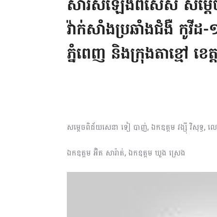
សារសំឡេងពិសេស សម្តេចត
វ៉ាក់សាំងប្រឆាំងជំងឺ កូវ
ភ្នំពេញ និងក្រុងតាខ្មៅ ខេ
សម្តេចពិជ័យសេនា ទៀ បាញ់,​ ឯកឧត្តម វង្ស៊ី វិសុទ្ធ, 
ឯកឧត្តម​ អ៊ិត សារ៉ាត់, ឯកឧត្តម ឃួង ស្រេង