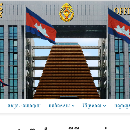
ទស្សនៈ-នយោបាយ
បណ្ដុំឯកសារ
វិចិត្រសាល
បណ្តាញស
PRU