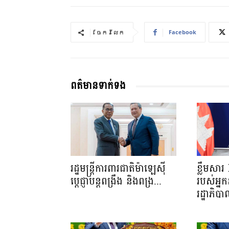
Facebook
ចែករំលែក
ពត៌មានទាក់ទង
រដ្ឋមន្ត្រីការពារជាតិម៉ាឡេស៊ី
ខ្លឹមសា
ប្ដេជ្ញាបន្តពង្រឹង និងពង្រ...
របស់អ្នក
រដ្ឋាភិប