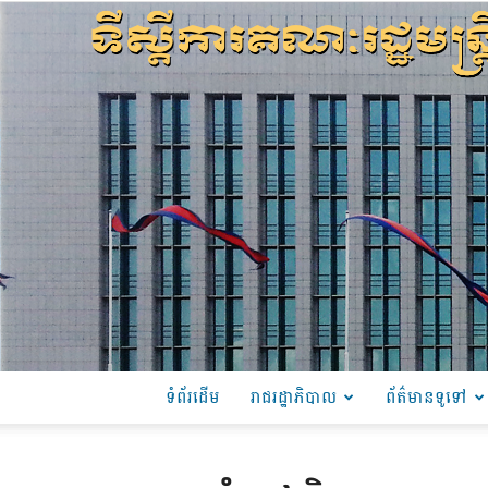
ទំព័រដើម
រាជរដ្ឋាភិបាល
ព័ត៌មានទូទៅ