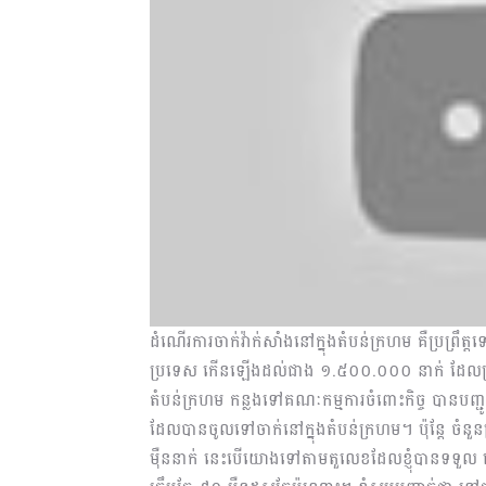
ដំណើរការចាក់វ៉ាក់សាំងនៅក្នុងតំបន់ក្រហម គឺប្រព្រឹត្ត
ប្រទេស កើនឡើងដល់ជាង ១.៥០០.០០០ នាក់ ដែលត្រូវជ
តំបន់ក្រហម កន្លងទៅគណៈកម្មការចំពោះកិច្ច បានបញ្ជូនវ៉
ដែលបានចូលទៅចាក់នៅក្នុងតំបន់ក្រហម។ ​ប៉ុន្តែ ចំ
ម៉ឺននាក់ នេះបើយោងទៅតាមតួលេខដែលខ្ញុំបានទទួល ហ