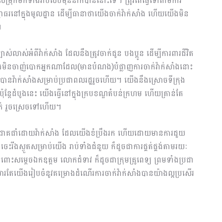
សម្រុកមកទាំងរាប់សិបម៉ឺននាក់បាននោះទេ​។ ត្រូវតែធ្វើទៅតាមការ
អាជ្ញាធរនៅក្នុងមូលដ្ឋាន ដើម្បីធានាថាយើងចាក់វ៉ាក់សាំង ហើយយើងមិន
។
់លាស់អំពីវ៉ាក់សាំង ដែលនឹងត្រូវចាក់ជូន បងប្អូន ដើម្បីការពារជីវិត
ងមិនចាញ់បោកអ្នកណាដែល(មានបំណង)បំផ្លាញការចាក់វ៉ាក់សាំងនោះ
ានវ៉ាក់សាំងសម្រាប់ប្រជាពលរដ្ឋរួចហើយ។ យើងនឹងស្រោចទីក្រុង
៉ុន្តែដំបូងនេះ យើងធ្វើនៅក្នុងក្របខណ្ឌតំបន់ក្រហម ហើយគ្រាន់តែ
ក់ រួចស្រេចទៅហើយ។
្តាលនឹងជោគជាំដោយវ៉ាក់សាំង ដែលយើងខំប្រឹងរក ហើយដោយមានការជួយ
ចេះរីងស្ងួតសម្រាប់យើង រាប់ទាំងជំនួយ ក៏ដូចជាការផ្គត់ផ្គង់តាមរយៈ
ពោះសម្តេចឯកឧត្តម លោកជំទាវ ក៏ដូចជាក្រុមគ្រូពេទ្យ ព្រមទាំងប្រជា
រតែយើងរៀបចំនូវគម្រោងដំណើរការចាក់វ៉ាក់សាំងបានយ៉ាងល្អប្រសើរ