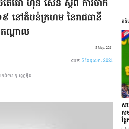
េជោ ហ៊ុន សែន ស្ដីពី ការចាក់
ីដ-១៩ នៅតំបន់ក្រហម នៃរាជធានី
ពត៌
I
ត្តកណ្តាល
5 May, 2021
cnv:
5 ខែ​ឧសភា, 2021
អង្គ
លោកជំទាវ ឱ វណ្ណឌីន
ភាព​
សម្
សមត
ផ្អ
6 Au