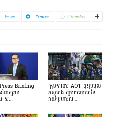
Twitter
Telegram
WhatsApp
រ Press Briefing
ក្រុមការងារ AOT ចុះប្រមូល
នាំពាក្យរាជ
ភស្តុតាង ក្រោយយោធាថៃ
ាល ស...
វាយប្រហារល...