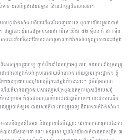
កាន់ទាន ខុសពីប្រជាជនធម្មតា ដែលជាបុព្វជិតសាសនា។
់ក្រហមខ្វះវ៉ាក់សាំង ហើយយើងដើរចេញនោះទេ ដូចជាយើងគ្រោងចាក់
 ឥឡូវនេះ ខ្ញុំអាចជម្រាបបានថា បើទោះបីជា ៥២ ម៉ឺននាក់ ៥៣ ម៉ឺន
នជាងនេះក៏យើងនៅតែមានសមត្ថភាពចាក់វ៉ាក់សាំងជូនប្រជាជននៅក្នុង
េសក្រុមគ្រូពេទ្យ ថ្នាក់ដឹកនាំនៃបណ្តាអង្គ ភាព កងពល និងក្រុមគ្រូ
ាជននៅក្នុងតំបន់ក្រហមដោយមិនមានការភ័យខ្លាចគ្រោះថ្នាក់។ ខ្ញុំ
ូនប្រជាពលរដ្ឋដែលក្រីក្រនៅក្នុងតំបន់នោះ។ ខ្ញុំក៏សុំអរគុណ
ើយក៏មានបញ្ជូនតាមសារហ្វេសប៊ុកចូលមកក្នុងហ្វេសប៊ុករបស់ខ្ញុំ
ុងតំបន់ក្រហម ក៏ដូចជាអរគុណចំពោះរាជរដ្ឋាភិបាល។ នេះជាការលើក
ត្រូវចាក់ឲ្យគេ បានសេចក្តីថា រវាងគ្រូពេទ្យ និងអ្នកចាក់វ៉ាក់សាំង។
់សាំងរបស់យើងគ្រាន់តែមុន និងក្រោយតែប៉ុណ្ណោះ ដោយសារលទ្ធភាពនៃការ
ាក់បានលើសនេះនោះទេ។ ឥឡូវនេះ មួយថ្ងៃយើងចាក់បានក្នុងកម្រិត ៣