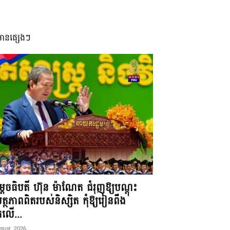
មានផ្សេងៗ
តេចធិបតី ហ៊ុន ម៉ាណែត ជំរុញឱ្យបណ្តុះ
្ថភាពពិតរបស់និស្សិត កុំឱ្យរៀនពឹង
ែកលើ...
gust, 2026