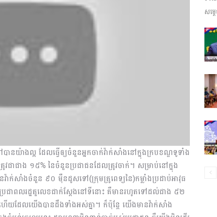
សម្តេ
ព័ត៌មាន​
និង
ប្រតិកម្ម
ទៅបានយ៉ាងល្អ ដែលធ្វើឲ្យចំនួនអ្នកចាក់វ៉ាក់សាំងនៅក្នុងក្របខណ្ឌទូទាំង
ាជាង ១៥% នៃចំ​នួន​ប្រជាជនដែលត្រូវចាក់។ សម្រាប់នៅក្នុង
ាក់សាំងចំនួន ៩០ ម៉ឺនដូសទៅ(ក្រុមគ្រូពេទ្យនៃ)កម្លាំងប្រដាប់អាវុធ
នួនប្រជាពលរដ្ឋតួលេខជាក់ស្តែងនៅទីនោះ គឺមានរហូតទៅដល់ជាង ៥២
រហ័ស
ើយដែលយើងបានដឹងទាំងអស់គ្នា។ ក៏ប៉ុន្តែ យើងមានវ៉ាក់សាំង