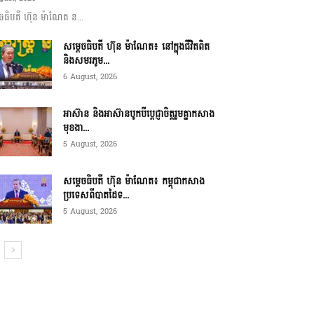
ចធិបតី ហ៊ុន ម៉ាណែត ន...
សម្តេចធិបតី ហ៊ុន ម៉ាណែត៖ នៅក្នុងជីវិតពិត
និងសមរភូម...
6 August, 2026
អាស៊ាន និងអាស៊ានបូកបីប្តេជ្ញាចិត្តរួមគ្នាកសាង
មុខងា...
5 August, 2026
សម្ដេចធិបតី ហ៊ុន ម៉ាណែត៖ កម្ពុជាកសាង
ប្រទេសពីបាតដៃទ...
5 August, 2026