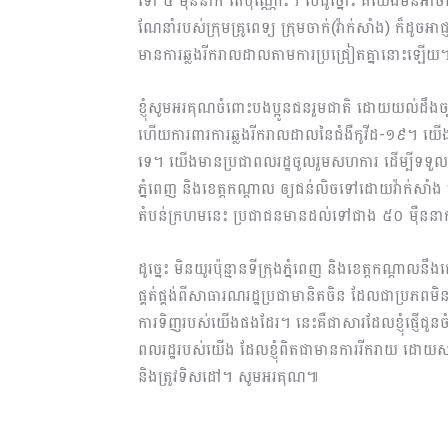
ទៅ ៤ ម៉ឺននាក់ តែប៉ុណ្ណោះ។​ បើដូច្នោះ គឺយើងមិនអាច
ណែនាំរបស់ក្រុមគ្រូពេទ្យ ក្រុមចាក់(វ៉ាក់សាំង) ក៏ដូច
មានការឆ្លងរីករាលដាលតាមការប្រជ្រៀតគ្នានោះឡើយ
ខ្ញុំសូមអរគុណចំពោះបងប្អូនជនរួមជាតិ ដោយយល់ដឹងច្បាស
ហើយការពារការឆ្លងរីករាលដាលនៃជំងឺកូវីដ-១៩។ យើ
ទេ។ យើងមានប្រជាពលរដ្ឋចូលរួមសហការ ដើម្បីទទួលប
ភ្នំពេញ និងខេត្តកណ្តាល ឲ្យជន់លិចទៅដោយវ៉ាក់សាំង ប
តំបន់ក្រហមនេះ ប្រជាជនមានដល់ទៅជាង ៥០ ម៉ឺននា
ដូច្នេះ មិនយូរប៉ុន្មានទីក្រុងភ្នំពេញ និងខេត្តកណ
ផ្គត់ផ្គង់ពីសាធារណរដ្ឋប្រជាមានិតចិន ដែលជាប្រភពមិន
ការទិញរបស់យើងផងដែរ។ នេះគឺជាសារដែលខ្ញុំផ្ញើជូនចំ
ពលរដ្ឋរបស់យើង ដែលខ្ញុំពិតជាមានការរីករាយ ដោយសា
និងត្រូវទិសដៅ។ សូមអរគុណ៕