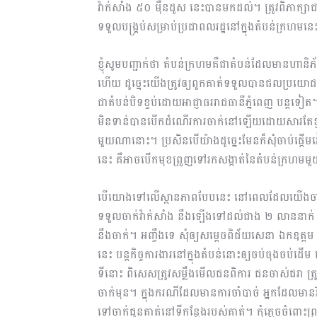
វ៉ាក់សាំង ៥០ ម៉ឺនដូស នេះបានមកដល់។ ត្រូវពិភាក្សាជ
ទទួលបង្គ្រប់សម្រាប់ប្រជាពលរដ្ឋនៅក្នុងតំបន់ក្រហមនេ
ខ្ញុំសូមបញ្ជាក់ថា តំបន់ក្រហមគឺជាតំបន់ដែលមានហានិ
ហើយ ដូច្នេះយើងត្រូវឲ្យពួកគាត់ទទួលបានផលប្រយោជន
ជាតំបន់បិទខ្ទប់ដោយអាជ្ញាធររាជធានីភ្នំពេញ បន្តទ
មិនទាន់បានបើកដំណើរការចាក់នៅឡើយដោយសារតែខ្វះវ៉ាក
មួយណានោះ។ ប្រសិនបើយ៉ាងដូច្នេះមែនក៏សុំចាប់ផ្តើមរៀ
នេះ គឺអាចបើកមុខព្រួញទៅរកសង្កាត់នៃតំបន់ក្រហម
បើយោងទៅលើស្ថានភាពបែបនេះ នៅពេលដែលយើងចាក់ចប
ទទួលចាក់វ៉ាក់សាំង នឹងឡើងទៅដល់ជាង ២ លាននាក់
នឹងចាក់។ អញ្ចឹងទេ សុំឲ្យសម្តេចពិជ័យសេនា ឯកឧត្តម អ
នេះ បន្តកិច្ចការងារនៅក្នុងតំបន់នោះឲ្យចប់ចុងចប់ដ
ទីនោះ ពិសេសត្រូវសម្លឹងមើលជនពិការ ជនចាស់ជរា ត្រូ
ចាក់មុន។ ក្នុងករណីដែលមានការចាំបាច់ អ្នកដែលមា
ទៅចាក់ជូនគាត់នៅទីកន្លែងរបស់គាត់។ កុំភ្លេចចំពោះព្