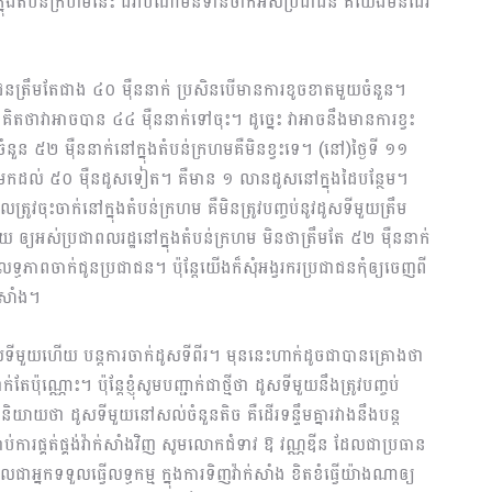
 នៅក្នុងតំបន់ក្រហមនេះ ដរាបណាមិនទាន់ចាក់អស់ប្រជាជន គឺយើងមិនដើរ
ជនត្រឹមតែជាង ៤០ ម៉ឺននាក់ ប្រសិនបើមានការខូចខាតមួយចំនួន។
ាវាអាចបាន ៤៤ ម៉ឺននាក់ទៅចុះ។ ដូច្នេះ វាអាចនឹងមានការខ្វះ
់ចាក់ចំនួន ៥២ ម៉ឺននាក់នៅក្នុងតំបន់ក្រហមគឺមិនខ្វះទេ។ (នៅ)ថ្ងៃទី ១១
នឹងមកដល់ ៥០ ម៉ឺនដូសទៀត។ គឺមាន ១ លានដូសនៅក្នុងដៃបន្ថែម។
ែលត្រូវចុះចាក់នៅក្នុងតំបន់ក្រហម គឺមិនត្រូវបញ្ចប់នូវដូសទីមួយត្រឹម
យ ឲ្យអស់ប្រជាពលរដ្ឋនៅក្នុងតំបន់ក្រហម មិនថាត្រឹមតែ ៥២ ម៉ឺននាក់
ភាពចាក់ជូនប្រជាជន។ ប៉ុន្តែយើងក៏សុំអង្វរករប្រជាជនកុំឲ្យចេញពី
់សាំង។
ូសទីមួយហើយ បន្តការចាក់ដូសទីពីរ។ មុននេះហាក់ដូចជាបានគ្រោងថា
ែប៉ុណ្ណោះ។ ប៉ុន្តែខ្ញុំសូមបញ្ជាក់ជាថ្មីថា ដូសទីមួយនឹងត្រូវបញ្ចប់
និយាយថា ដូសទីមួយនៅសល់ចំនួនតិច គឺដើរទន្ទឹមគ្នារវាងនឹងបន្ត
ាប់ការផ្គត់ផ្គង់វ៉ាក់សាំងវិញ សូមលោកជំទាវ​ ឱ វណ្ណឌីន ដែលជាប្រធាន
ដែលជាអ្នកទទួលធ្វើលទ្ធកម្ម ក្នុងការទិញវ៉ាក់សាំង ខិតខំធ្វើយ៉ាងណាឲ្យ