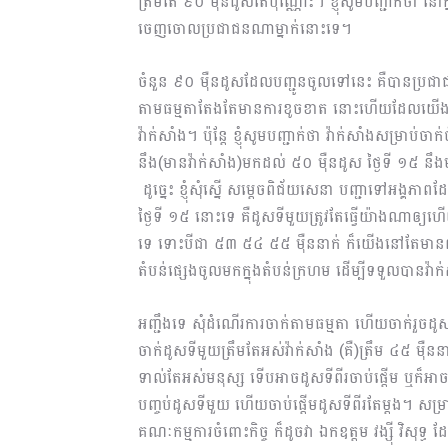
ត្រឹមតែ ៩០ ម៉ឺនដូសតែប៉ុណ្ណោះ។ ខ្ញុំសូមបញ្ជាក់ថា
ចេញចោលប្រជាជនណាម្នាក់នោះទេ។
ចំនួន ៩០ ម៉ឺនដូសដែលបញ្ជូនចូលទៅនេះ គឺបានប្រជា
តាមធម្មតាតែងតែមានការខូចខាត នោះហើយដែលយើងគិតថ
វ៉ាក់សាំង​។ ប៉ុន្តែ ខ្ញុំសូមបញ្ជាក់ថា វ៉ាក់សាំងសម្រាប
នឹង(មានវ៉ាក់សាំង)មកដល់ ៥០ ម៉ឺនដូស ថ្ងៃទី ១៥ 
ដូច្នេះ ខ្ញុំសុំស្នើ សម្ដេចពិជ័យសេនា បញ្ជាទៅអង្គភាពដ
ថ្ងៃទី ១៥ នោះទេ គឺដូសទីមួយត្រូវតែធ្វើយ៉ាងណាឲ្យហើ
ទេ ទោះបីជា ៥៣​ ៥៤ ៥៥ ម៉ឺននាក់ ក៏យើងនៅតែមានលទ្ធ
តំបន់ផ្សេងចូលមកក្នុងតំបន់ក្រហម ដើម្បីទទួលបានវ៉ាក
អញ្ជឹងទេ សុំដំណើរការចាក់តាមធម្មតា ហើយចាក់រួចដ
ចាក់ដូសទីមួយត្រឹមតែអស់វ៉ាក់សាំង (គឺ)ត្រឹម ៤៥ ម៉ឺននាក់ត
ទាល់តែអស់មនុស្ស ទើបអាចដូសទីពីរចាប់ផ្តើម ឬក៏អាច
បញ្ចប់ដូសទីមួយ ហើយចាប់ផ្តើមដូស​ទីពីរតែម្តង។​​ សម្រ
គណៈកម្មការចំពោះកិច្ច ក៏ដូចវា ឯកឧត្តម វង្ស៊ី វិសុទ្ធ 