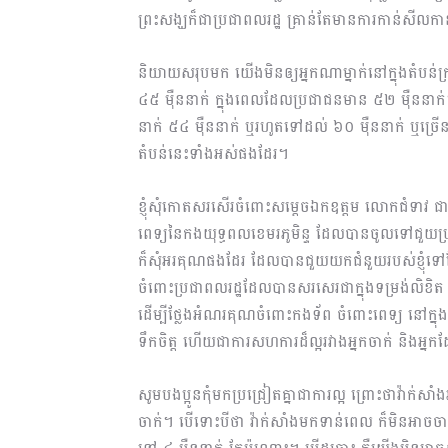
ព្រះសង្ឃក៏ជាប្រជាពលរដ្ឋ គ្រាន់តែមានការកាន់សីល​
និយាយសរុបមក យើងមិនឲ្យអ្នកណាម្នាក់នៅក្នុងតំបន
៤៥ ម៉ឺននាក់ ក្នុងពេលដែលប្រជាជនមាន ៥២ ម៉ឺននាក់។
នាក់ ៥៤ ម៉ឺននាក់ ឬរហូតទៅដល់ ៦០ ម៉ឺននាក់ ឬច្រើ
តំបន់នេះទាំងអស់ផងដែរ។
ខ្ញុំសុំកោតសរសើរចំពោះសម្តេចឯកឧត្តម លោកជំទាវ ជាពិស
ពេទ្យនៃកងយុទ្ធពលខេមរភូមិន្ទ ដែលបានចូលទៅជួយប្រជ
ក៏សុំអរគុណផងដែរ ដែលបានជួយយកជំនួយរបស់ខ្ញុំទៅចែកជ
ចំពោះប្រជាពលរដ្ឋដែលបានសរសេរជាក្នុងទម្រង់លិខិត ហ
ដើម្បីថ្លែងអំណរគុណចំពោះកងទ័ព ចំពោះពេទ្យ នៅក្ន
ទឹកចិត្ត ហើយជាការសហការដ៏ល្អរវាងអ្នកចាក់ និងអ្នកដែល
សូមបងប្អូនកុំមកប្រជ្រៀតគ្នាជាការល្អ ព្រោះថាវ៉ាក
ចាក់។ បើទោះបីថា វ៉ាក់សាំងមកទាន់ពេល ក៏មិនអាចច