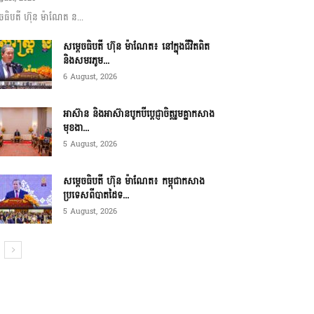
ចធិបតី ហ៊ុន ម៉ាណែត ន...
សម្តេចធិបតី ហ៊ុន ម៉ាណែត៖ នៅក្នុងជីវិតពិត
និងសមរភូម...
6 August, 2026
អាស៊ាន និងអាស៊ានបូកបីប្តេជ្ញាចិត្តរួមគ្នាកសាង
មុខងា...
5 August, 2026
សម្ដេចធិបតី ហ៊ុន ម៉ាណែត៖ កម្ពុជាកសាង
ប្រទេសពីបាតដៃទ...
5 August, 2026