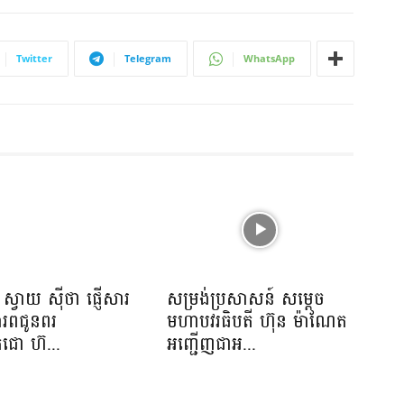
Twitter
Telegram
WhatsApp
ស្វាយ ស៊ីថា ផ្ញើសារ
សម្រង់ប្រសាសន៍ សម្ដេច
ោរពជូនពរ
មហាបវរធិបតី ហ៊ុន ម៉ាណែត
េជោ ហ៊...
អញ្ជើញជាអ...