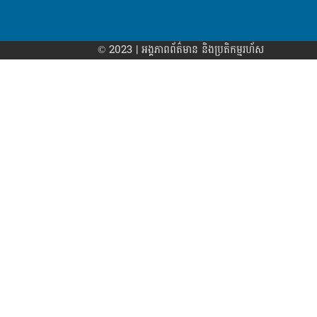
© 2023 | អង្គភាព​ព័ត៌មាន​ និងប្រតិកម្មរហ័ស