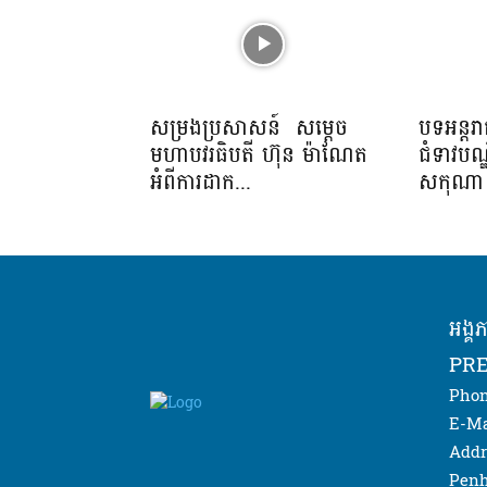
សម្រងប្រសាសន៍ សម្ដេច
បទអន្ត
មហាបវរធិបតី ហ៊ុន ម៉ាណែត
ជំទាវបណ
អំពីការដាក...
សកុណា ក
អង្គ
PRE
Phon
E-Ma
Addr
Penh