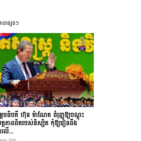
មានផ្សេងៗ
តេចធិបតី ហ៊ុន ម៉ាណែត ជំរុញឱ្យបណ្តុះ
្ថភាពពិតរបស់និស្សិត កុំឱ្យរៀនពឹង
ែកលើ...
gust, 2026