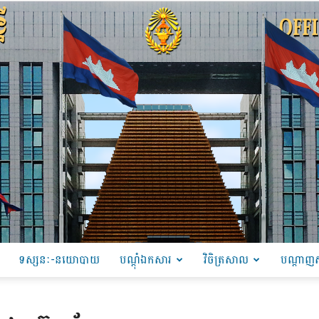
ទស្សនៈ-នយោបាយ
បណ្ដុំឯកសារ
វិចិត្រសាល
បណ្តាញស
PRU