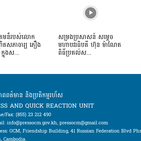
រាគមន៏របស់លោក
សម្រងប្រសាសន៍ សម្ដេច
្ឌិតសភាចារ្យ ភឿង
មហាបវរធិបតី ហ៊ុន ម៉ាណែត
្នុងស...
ពិធីប្រគល់ស...
ភាពពត៌មាន និងប្រតិកម្មរហ័ស
SS AND QUICK REACTION UNIT
e/Fax: (855) 23 212 490
il: info@pressocm.gov.kh, pressocm@gmail.com
ess: OCM, Friendship Building, 41 Russian Federation Blvd P
, Cambodia.