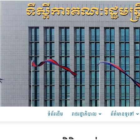
ទំព័រដើម
រាជរដ្ឋាភិបាល
ព័ត៌មានទូទៅ