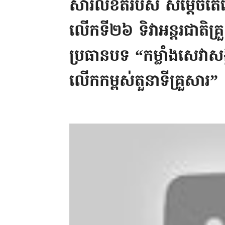
សារលិខិតរបស់ សម្តេចត
លើកទី២៦ ទិវាអន្តរជាត
ប្រធានបទ “កម្លាំងសេវាសង
លើកកម្ពស់តួនាទីគ្រួសារ”