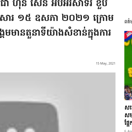
េជោ ហ៊ុន សែន អបអរសាទរ ខួប
ិគ្រួសារ ១៥ ឧសភា ២០២១ ក្រោម
ពត៌
I
្គមមានតួនាទីយ៉ាងសំខាន់ក្នុងការ
អង្គ
15 May, 2021
ភាព​
សម្
សមត
ផ្អ
6 Au