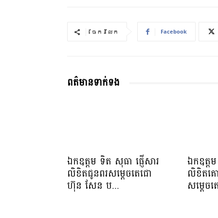
Facebook
ចែករំលែក
ពត៌មានទាក់ទង
ឯកឧត្តម ទិត សុធា ផ្ញើសារ
ឯកឧត្តម 
លិខិតជូនពរសម្តេចតេជោ
លិខិតគ
ហ៊ុន សែន ប...
សម្ដេចត