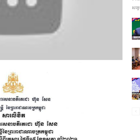
សម្តេ
ព័ត៌មាន​
និង
ប្រតិកម្ម
រហ័ស