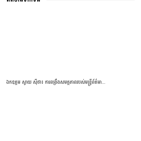
ឯកឧត្តម ស្វាយ ស៊ីថា៖ ការពង្រឹងសមត្ថភាពរបស់មន្ត្រីព័ត៌មា...