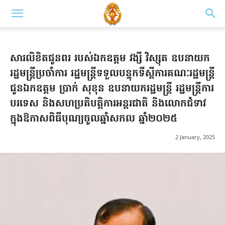
សារលិខិតជូនពរ របស់ឯកឧត្តម វង្សី វិស្សុត ឧបនាយក
រដ្ឋមន្រ្តីប្រចាំការ រដ្ឋមន្រ្តីទទួលបន្ទុកទីស្តីការគណៈរដ្ឋមន្រ្តី
ជូនឯកឧត្ដម ប្រាក់ សុខុន ឧបនាយករដ្ឋមន្ត្រី រដ្ឋមន្ត្រីការ
បរទេស និងសហប្រតិបត្តិការអន្តរជាតិ និងលោកជំទាវ
ក្នុងឱកាសពិធីបុណ្យចូលឆ្នាំសកល ឆ្នាំ២០២៥
2 January, 2025