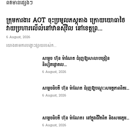
ពត៌មានផ្សេងៗ
ក្រុមការងារ AOT ចុះប្រមូលភស្តុតាង ក្រោយយោធាថៃ
វាយប្រហារលើលំនៅឋានស៊ីវិល នៅខេត្តព្រ...
6 August, 2026
យោងតាមការបង្ហោះផ្សាយរបស់ក...
សម្តេច ហ៊ុន ម៉ាណែត ជំរុញឱ្យសាលាបង្រៀន
និស្សិតផ្តោតល...
6 August, 2026
សម្តេចធិបតី ហ៊ុន ម៉ាណែត ជំរុញឱ្យបណ្តុះសមត្ថភាពពិតរ...
6 August, 2026
សម្តេចធិបតី ហ៊ុន ម៉ាណែត៖ នៅក្នុងជីវិតពិត និងសមរភូម...
6 August, 2026