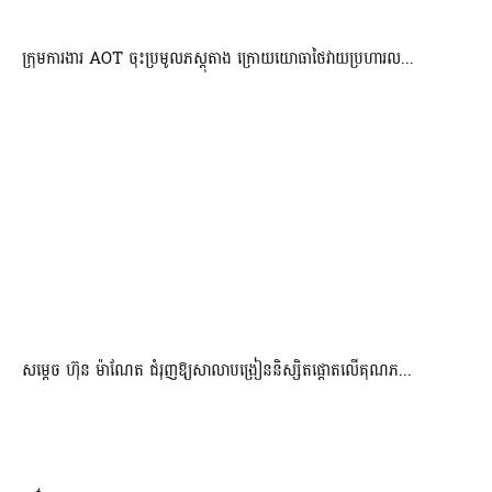
ក្រុមការងារ AOT ចុះប្រមូលភស្តុតាង ក្រោយយោធាថៃវាយប្រហារល...
សម្តេច ហ៊ុន ម៉ាណែត ជំរុញឱ្យសាលាបង្រៀននិស្សិតផ្តោតលើគុណភ...