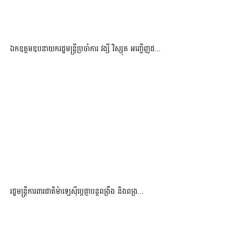
ឯកឧត្តមឧបនាយករដ្ឋមន្រ្តីប្រចាំការ វង្សី វិស្សុត អញ្ជើញដ...
រដ្ឋមន្ត្រីការពារជាតិម៉ាឡេស៊ីប្ដេជ្ញាបន្តពង្រឹង និងពង្រ...