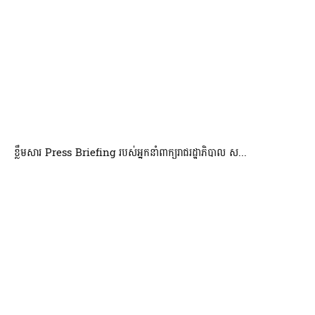
ខ្លឹមសារ Press Briefing របស់អ្នកនាំពាក្យរាជរដ្ឋាភិបាល ស...