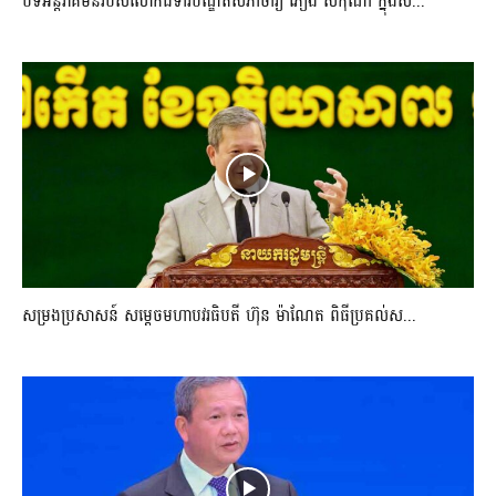
បទអន្តរាគមន៏របស់លោកជំទាវបណ្ឌិតសភាចារ្យ ភឿង សកុណា ក្នុងស...
សម្រងប្រសាសន៍ សម្ដេចមហាបវរធិបតី ហ៊ុន ម៉ាណែត ពិធីប្រគល់ស...