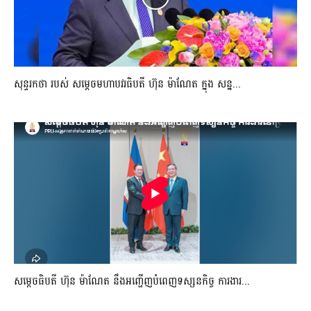
សុន្ទរកថា របស់ សម្ដេចមហាបវរធិបតី ហ៊ុន ម៉ាណែត ក្នុង សន្ន...
សម្តេចធិបតី ហ៊ុន ម៉ាណែត នឹងអញ្ជើញបំពេញទស្សនកិច្ច ការងារ...