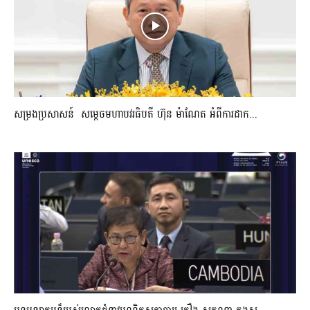
សម្រងប្រសាសន៍ សម្ដេចមហាបវរធិបតី ហ៊ុន ម៉ាណែត អំពីការដាក...