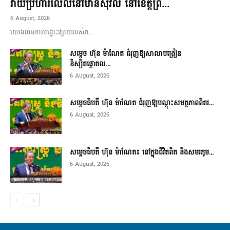
វាយប្រហារលើលំនៅឋានស៊ីវិល នៅខេត្តព្រ...
6 August, 2026
យោងតាមការបង្ហោះផ្សាយរបស់ក...
សម្តេច ហ៊ុន ម៉ាណែត ជំរុញឱ្យសាលាបង្រៀន
និស្សិតផ្តោតល...
6 August, 2026
សម្តេចធិបតី ហ៊ុន ម៉ាណែត ជំរុញឱ្យបណ្តុះសមត្ថភាពពិតរ...
6 August, 2026
សម្តេចធិបតី ហ៊ុន ម៉ាណែត៖ នៅក្នុងជីវិតពិត និងសមរភូម...
6 August, 2026