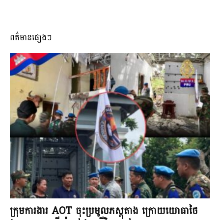
ពត៌មានផ្សេងៗ
ក្រុមការងារ AOT ចុះប្រមូលភស្តុតាង ក្រោយយោធាថៃ