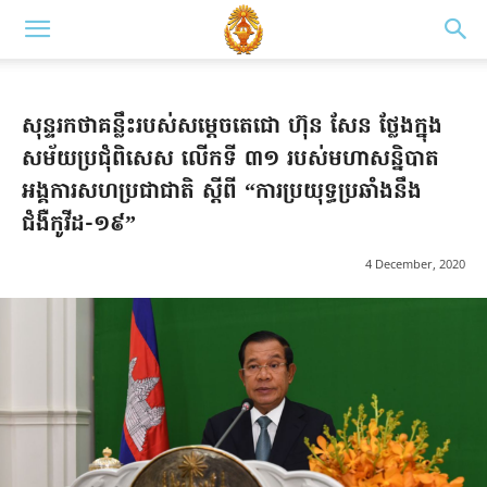
សុន្ទរកថាគន្លឹះរបស់សម្តេចតេជោ ហ៊ុន សែន ថ្លែងក្នុង
សម័យប្រជុំពិសេស លើកទី ៣១ របស់មហាសន្និបាត
អង្គការសហប្រជាជាតិ ស្ដីពី “ការប្រយុទ្ធប្រឆាំងនឹង
ជំងឺកូវីដ-១៩”
4 December, 2020