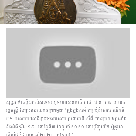
សុន្ទរកថាគន្លឹះរបស់សម្តេចអគ្គមហាសេនាបតីតេជោ ហ៊ុន សែន នាយក
រដ្ឋមន្រ្តី នៃព្រះរាជាណាចក្រកម្ពុជា ថ្លែងក្នុងសម័យប្រជុំពិសេស លើកទី
៣១ របស់មហាសន្និបាតអង្គការសហប្រជាជាតិ ស្ដីពី “ការប្រយុទ្ធប្រឆាំង
នឹងជំងឺកូវីដ-១៩” នៅថ្ងៃទី៣ ខែធ្នូ ឆ្នាំ២០២០ នៅបុរីញូវយ៉ក (ត្រូវជា
ព្រឹកថ្ងៃទី៤ ខែធ្នូ ឆ្នាំ២០២០ នៅកម្ពុជា)