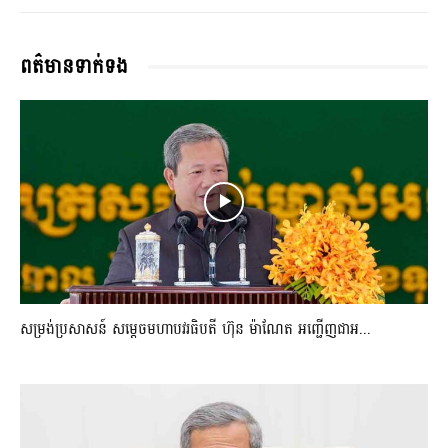
ពត៌មានទាក់ទង
សម្រង់ប្រសាសន៍ សម្ដេចមហាបវរធិបតី ហ៊ុន ម៉ាណែត អញ្ជើញជាអ...