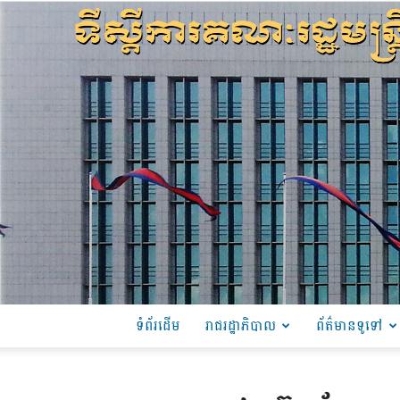
ទំព័រដើម
រាជរដ្ឋាភិបាល
ព័ត៌មានទូទៅ