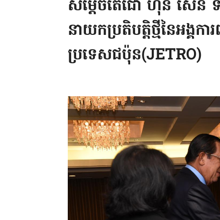
សម្ដេចតេជោ ហ៊ុន សែន ទ
នាយកប្រតិបត្តិថ្មីនៃអង្គការ
ប្រទេសជប៉ុន(JETRO)