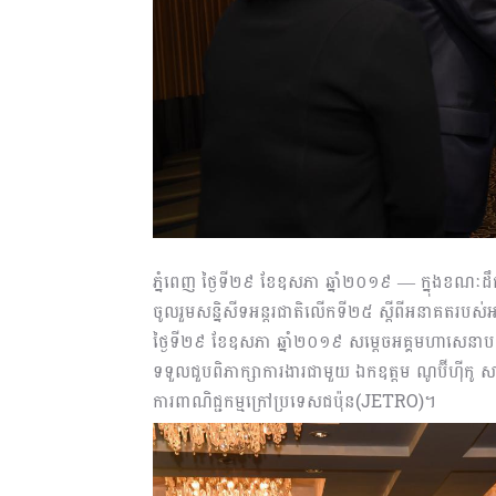
ភ្នំពេញ ថ្ងៃទី២៩ ខែឧសភា ឆ្នាំ២០១៩ — ក្នុងខណៈដ
ចូល​រួ​ម​សន្និសីទ​អន្តរជាតិលើក​ទី​២​៥​ ​ស្តី​ពីអនាគតរបស
ថ្ងៃទី២៩ ខែឧសភា ឆ្នាំ២០១៩ សម្ដេចអគ្គមហា​សេនាបតី​
ទទួលជួបពិភាក្សាការងារ​ជាមួ​យ​ ឯកឧត្ដម ណូប៊ីហ៊ីកូ 
ការ​ពាណិជ្ជកម្មក្រៅប្រទេសជប៉ុន(JETRO)។