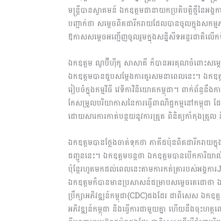
មន្ត្រីបានស្វាគមន៍ ឯកឧត្ដមជានាយកប្រតិបត្តិថ្មីនៃអ
បញ្ជាក់ថា សម្តេចពិតជារីក​រាយ​ដែលបានចូលក្នុងសកម្មភ
ឱកាសសម្ដេចអញ្ជើញចូលរួមក្នុងសន្និសីទអន្តរជាតិលើ
ឯក​ឧ​ត្ដ​ម ណូប៊ីហ៊ីកូ សាសាគី ក៏បានអរគុណចំពោះសម្ត
ឯកឧត្ដម​បានជួបសម្តែងការគួរសមនាពេលនេះ។ ​ឯកឧត្ដម​
រៀបចំក្នុងកម្មវិធី វេទិកាវិនិយោគ​កម្ពុជា​។ ពាក់ព័
កែ​ស​ម្រួលបរិយាកាសនៃការធ្វើពាណិជ្ជកម្មនៅកម្ពុជ
ដោយសារការកាត់បន្ថយនូវការត្រួត ពិនិត្យកាំកុងត្រូល ន
ឯកឧត្ដមបានថ្លែង​ចាត់ទុកថា ភាគីជប៉ុនពិតជារីករាយក្នុង​
ជញ្ជូននេះ។ ឯកឧត្ដមបន្តថា ឯកឧត្ដមបាន​បើ​ក​ការិ​
ប៉ុន្តែរហូតមក​ដល់​ពេលនេះតាមការកត់ត្រារបស់អង្គ
ឯកឧ​ត្ដម​ក៏បានមានប្រសាសន៍ជម្រាបសម្ដេចតេជោថា ឯកឧត្ដ
ប្រឹក្សាអភិវឌ្ឍន៍កម្ពុជា(CDC)ផងដែរ ជាពិសេស ឯកឧត្ដមផ
អភិវឌ្ឍន៍កម្ពុជា និងធ្វើការជាមួយគ្នា ហើយ​នឹង​ចុះ