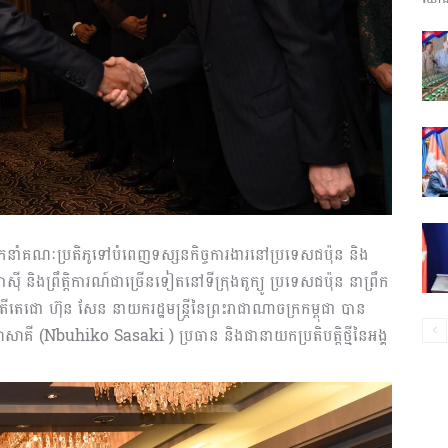
ព័ត៌មាន​
និង
ឹកនាំគណៈប្រតិភូទៅបំពេញទស្សនកិច្ចការងារនៅប្រទេសជប៉ុន និង
់អាស៊ី និងព្រឹត្តិការណ៍ជាច្រើនទៀតនៅទី​ក្រុ​ងតូក្យូ ប្រទេសជប៉ុន នាព្រឹក
ប្រតិកម្ម
តេ​ជោ​ ហ៊ុន សែន នាយករដ្ឋមន្ត្រីនៃព្រះរាជាណាចក្រកម្ពុជា បាន
សាសាគី (Nbuhiko Sasaki ) ប្រធាន និងជានាយកប្រតិបត្តិថ្មីនៃអង្គ​
រហ័ស