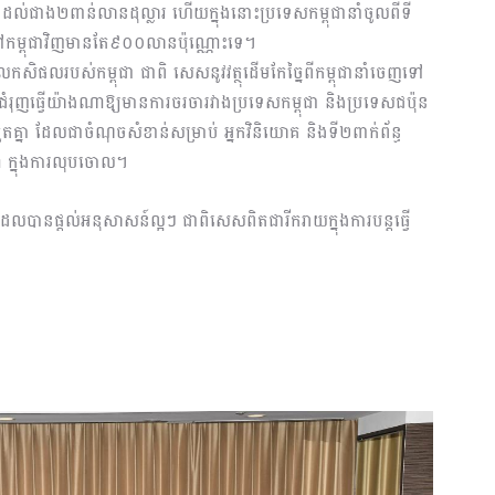
​ឡើងដល់ជាង​២ពាន់​លាន​ដុល្លារ ហើយក្នុងនោះប្រទេសកម្ពុជានាំចូលពីទី
ៅកម្ពុជាវិញមានតែ៩០០លានប៉ុណ្ណោះទេ។
លកសិផលរបស់កម្ពុជា ជាពិ សេសនូវវត្ថុដើម​កែច្នៃពីកម្ពុជានាំ​ចេញទៅ​
ជំរុញធ្វើយ៉ាងណាឱ្យមាន​ការចរចារ​វា​ង​ប្រទេសកម្ពុជា និងប្រទេសជប៉ុន
្រួត​គ្នា​ ដែលជាចំណុចសំខាន់សម្រាប់ អ្នកវិនិយោគ និងទី២ពាក់ព័ន្ធ
ណា ក្នុងការលុបចោល។
លបានផ្ដល់អនុសាសន៍ល្អៗ ជាពិសេសពិតជារីករាយក្នុងការបន្តធ្វើ