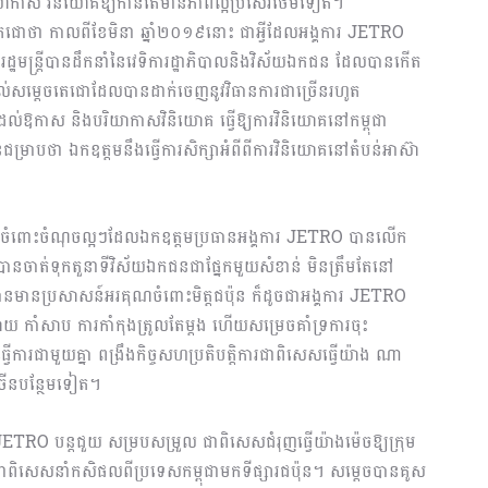
បរិយាកាស វិនិយោគឱ្យកាន់តែមានភាព​ល្អ​ប្រ​សើរថែមទៀត។
ជោ​ថា ​កាល​ពី​ខែ​​មិនា ឆ្នាំ២០១៩នោះ ជាអ្វីដែលអង្គការ JETRO
ន្ត្រីបានដឹកនាំនៃវេទិការដ្ឋាភិបាលនិងវិស័យឯកជន ដែលបាន​កើត​
់សម្ដេចតេជោដែលបានដាក់​ចេញ​នូវ​វិធានការជាច្រើនរហូត
ល់ឱ​កា​ស​ និង​បរិយាកាសវិនិយោគ ធ្វើឱ្យការវិនិយោគនៅកម្ពុជា
រាបថា ឯកឧត្ដម​នឹងធ្វើការសិក្សាអំពីពីការវិនិយោគ​នៅតំបន់អា​ស៊ា​
ចំពោះចំណុចល្អៗ​ដែល​ឯកឧត្ដមប្រធានអង្គការ JETRO បានលើក
ជាបានចាត់ទុកតួនាទីវិស័យឯកជនជាផ្នែកមួយសំខាន់ មិនត្រឹមតែនៅ
បានមានប្រសាសន៍អរគុណចំពោះមិត្តជប៉ុន ក៏ដូចជាអង្គការ JETRO
ំសាប ការកាំកុង​ត្រូ​ល​តែម្ដង ហើយសម្រេចគាំទ្រការចុះ
​ការ​ជាមួយគ្នា ពង្រឹងកិច្ចសហប្រតិបត្តិការជាពិសេសធ្វើយ៉ាង ណា
យច្រើនបន្ថែមទៀត។
រ JETRO បន្តជួយ សម្របសម្រួល ជាពិសេសជំរុញធ្វើយ៉ាងម៉េច​ឱ្យក្រុម
 ជាពិសេសនាំកសិផល​ពីប្រទេសកម្ពុជាមកទី​ផ្សារជប៉ុន​។ សម្តេចបានគូស