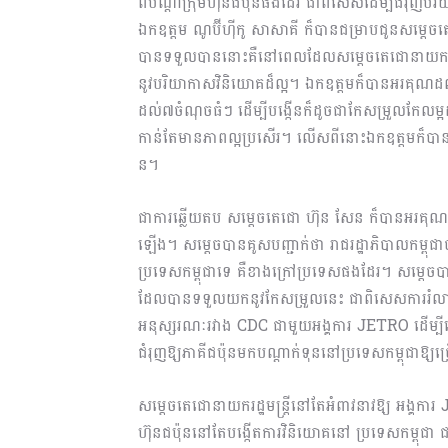
ពី​ប​ណ្ដា​​ក្រុមហ៊ុនជប៉ុនផងដែរ ជាពិសេសដើម្បីជំរុញ
ឯកឧត្ដម ណូប៊ីហ៊ីកូ សាសាគី ក៏បានជម្រាបជូនសម្តេចតេ
បានទទួលបាននោះគឺនៅពេល​ដែល​សម្ដេច​តេជោនាយករដ្ឋម
នូវ​បរិយាកាសវិនិយោគដ៏ល្អ។ ឯកឧត្ដមក៏បានអរគុណដល
ដល់៧ចំណុចធំៗ ដើម្បីបង្កើនក៏ដូចជា​កែសម្រួលកែលម្អដ
កាន់តែមានភាពល្អប្រសើរ។ លើស​ពី​នោះឯកឧត្ដមក៏បានជម្
ន​។
ជាការឆ្លើយតប សម្តេចតេជោ ហ៊ុន សែន ក៏បានអរគុណ
ឡើង។ សម្តេចបានគូសបញ្ជាក់ថា រាជរដ្ឋាភិបាល​កម្ពុ​
ប្រទេសកម្ពុជាទេ គឺ​ខាងក្រៅប្រទេសផងដែរ។ សម្ដេច
ដែលបានទទួលយកនូវកែសម្រួលនេះ ជាពិសេសការរំលាយ កា
អនុស្សរណៈរវាង CDC ជាមួយអង្គការ JETRO ដើម្បី​ធ្វើ
ជំរុញឱ្យ​ភាគីជប៉ុនមក​បណ្ដា​ក់​ទុននៅប្រទេសកម្ពុជាឱ្
សម្ដេចតេជោនាយករដ្ឋមន្ត្រីនៅតែអំពាវនាវឱ្យ អង្គ​កា
ហ៊ុនជប៉ុន​នៅ​តែ​បង្កើតការវិនិយោគនៅ ប្រទេសកម្ពុជា