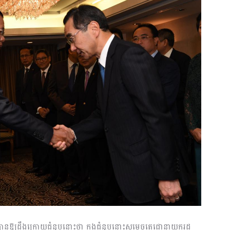
្រីបានឱ្យដឹងក្រោយជំនួបនោះថា ក្នុង​ជំនួបនោះសម្ដេចតេជោនាយករដ្ឋ