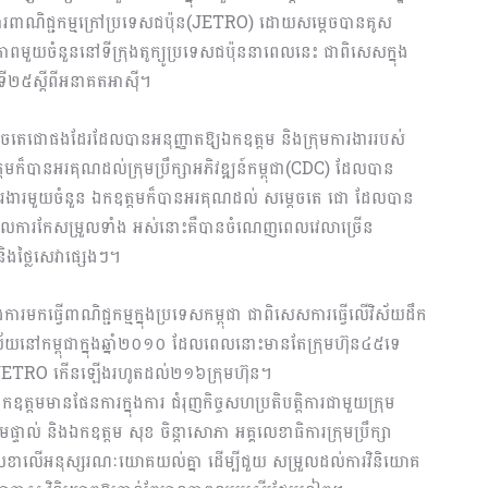
ង្គ​ការ​ពាណិជ្ជកម្មក្រៅប្រទេសជប៉ុន(JETRO) ដោយសម្តេចបានគូស
ាពមួយចំនួននៅទីក្រុងតូក្យូប្រទេសជប៉ុននាពេលនេះ ជាពិ​សេ​ស​ក្នុង
កទី២៥ស្ដីពីអនាគតអាស៊ី។
េចតេជោផងដែរ​ដែលបាន​អនុញ្ញាត​ឱ្យ​ឯកឧត្ដម និងក្រុមការងាររបស់
ក៏​បានអរគុណដល់ក្រុមប្រឹក្សាអភិវឌ្ឍន៍កម្ពុជា(CDC) ដែលបាន
ន្ធនឹងការងារមួយចំនួន ឯកឧត្ដមក៏បានអរគុណដល់ សម្ដេចតេ ជោ ដែល​បាន​
ា ដែលការកែសម្រួលទាំង អស់នោះ​គឺបាន​ចំ​ណេញពេលវេលាច្រើន
ិងថ្លៃសេវា​ផ្សេ​ងៗ។
ការមកធ្វើពាណិជ្ជកម្ម​ក្នុង​ប្រ​ទេសកម្ពុជា ជាពិសេសការធ្វើលើវិស័យដឹក
យាល័យនៅកម្ពុជាក្នុងឆ្នាំ២០១០ ដែលពេលនោះមានតែក្រុមហ៊ុន៤៥ទេ
ការJETRO កើន​ឡើ​ងរហូតដល់២១៦ក្រុមហ៊ុន។
មមានផែនការក្នុងការ ជំរុញកិច្ចស​ហ​ប្រ​​តិ​បត្តិការ​ជាមួយក្រុម
្ទាល់ និង​ឯក​ឧត្ត​ម សុខ ចិន្តាសោភា អគ្គលេខាធិការក្រុមប្រឹក្សា
ហត្ថលេខាលើអនុស្សរណៈយោគយល់គ្នា ដើម្បីជួយ សម្រួលដល់​ការវិនិយោគ​