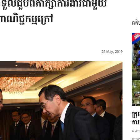
ទួលជួបពិភាក្សាការងារជាមួយ
ពាណិជ្ជកម្មក្រៅ
ពត៌
I
29 May, 2019
អង្គ
ភាព​
ក្រ
ការ
4 Au
យោងត