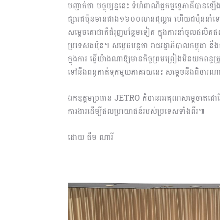
បញ្ជាក់ថា បច្ចុប្បន្ននេះ ទំហំពាណិជ្ជកម្មទ្វេភាគីបាន
ផ្សារជប៉ុនមានជាង១៦០០លានដុល្លារ ហើ​យជប៉ុននាំទ
សម្តេចតេជោក៏ជំរុញ​បន្ថែមទៀត ​ក្នុង​​ការនាំចូលផលិតផ
ប្រទេសជប៉ុន។ សម្តេចបន្តថា រាជរដ្ឋាភិបាលកម្ពុជា នឹង
ក្នុងការ ធ្វើយ៉ាងណាឱ្យមានកិច្ចព្រមព្រៀង​មិនយក​ពន្ធត
ទៅនឹងពន្ធកាត់ទុក​មួយភាគរយ​នេះ​ សម្តេចនឹងពិចារ
ឯកឧត្ដមប្រធាន JETRO ក៏បានអរគុណ​សម្ដេ​ច​តេជោដែ
ការងារដើម្បី​ផ​ល​​ប្រយោជន៍របស់ប្រទេសទាំងពីរ៕
ដោយ ជឹម ណារី