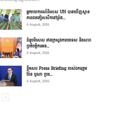
អ្នករាយការណ៍ពិសេស UN បានឃើញស្ថាន
ភាពជនភៀសសឹកនៅព្រំដ...
4 August, 2026
ជំនួបពិសេស រវាងក្រសួងការបរទេស និងសហ
ប្រតិបត្តិការអន...
4 August, 2026
ខ្លឹមសារ Press Briefing របស់ឯកឧត្តម
ប៉ែន បូណា ប្រធ...
4 August, 2026