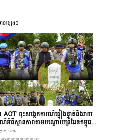
មានផ្សេងៗ
ុម AOT ចុះសង្កេតការណ៍ផ្ទៀងផ្ទាត់និងរាយ
ណ៍អំពីស្ថានភាពតាមបណ្តោយព្រំដែនកម្ពុជ...
gust, 2026
ាមការបង្ហោះផ្សាយរបស់ក...