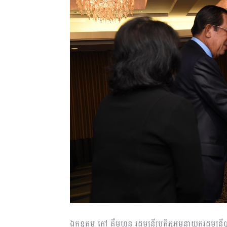
ឯកឧត្ដម កៅ គឹមហួន រដ្ឋមន្ត្រីប្រតិភូអមនាយករដ្ឋមន្ត