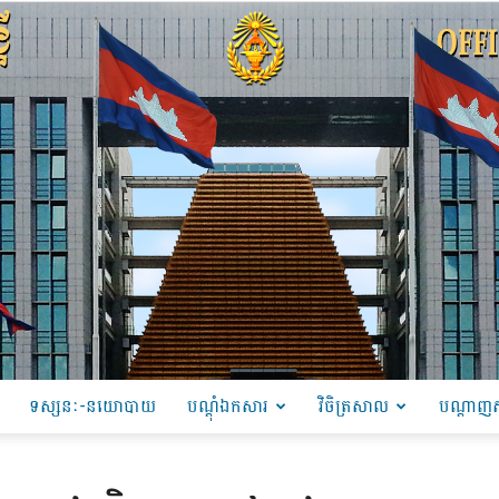
ទស្សនៈ-នយោបាយ
បណ្ដុំឯកសារ
វិចិត្រសាល
បណ្តាញស
PRU