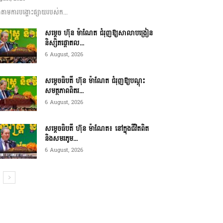
ាមការបង្ហោះផ្សាយរបស់ក...
សម្តេច ហ៊ុន ម៉ាណែត ជំរុញឱ្យសាលាបង្រៀន
និស្សិតផ្តោតល...
6 August, 2026
សម្តេចធិបតី ហ៊ុន ម៉ាណែត ជំរុញឱ្យបណ្តុះ
សមត្ថភាពពិតរ...
6 August, 2026
សម្តេចធិបតី ហ៊ុន ម៉ាណែត៖ នៅក្នុងជីវិតពិត
និងសមរភូម...
6 August, 2026