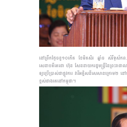
នៅព្រឹកថ្ងៃចន្ទ១០កើត ខែមិគសិរ ឆ្នាំច សំរឹទ្ធស័
សេនាបតីតេជោ ហ៊ុន សែននាយករដ្ឋមន្រ្តីនៃព្រះរាជាណាចក
ឲ្យប្រើប្រាស់ជាផ្លូវការ វារីអគ្គិសនីសេសានក្រោម២ នៅ
ខ្ពស់ជាងគេនៅកម្ពុជា។