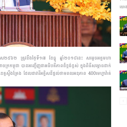
យោងត
ព័ត៌មាន​
និង
កព.ស២៥៦២ ត្រូវនឹងថ្ងៃទី១៧ ខែធ្នូ ឆ្នាំ២០១៨នេះ សម្ដេចអគ្គមហា
្រកម្ពុជា បានអញ្ជើញជាអធិបតីភាពដ៏ខ្ពង់ខ្ពស់ ក្នុងពិធីសម្ភោធដាក់
ខេត្តស្ទឹងត្រែង ដែលជាវារីអគ្គិសនីផ្តល់ថាមពលអនុភាព 400មេហ្គាវ៉ាត់
ប្រតិកម្ម
រហ័ស