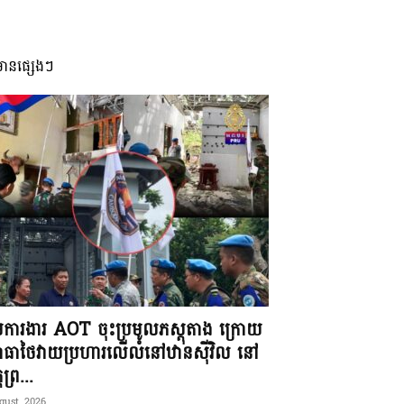
មានផ្សេងៗ
ុមការងារ AOT ចុះប្រមូលភស្តុតាង ក្រោយ
ធាថៃវាយប្រហារលើលំនៅឋានស៊ីវិល នៅ
តព្រ...
gust, 2026