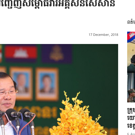
ញ្ជើញសម្ពោធវារីអគ្គិសនីសេសាន
ពត៌
I
17 December, 2018
អង្គ
ភាព​
ក្រ
យោ
ខេត្
6 Au