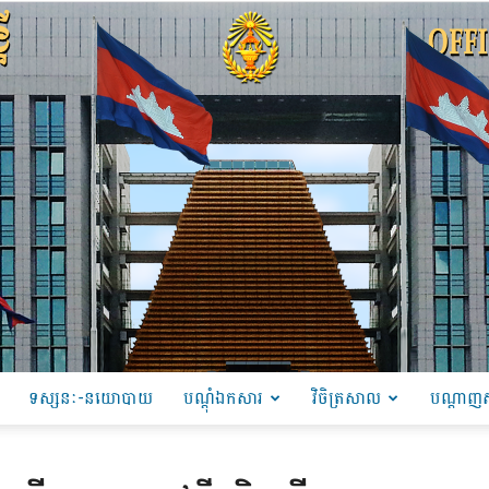
ទស្សនៈ-នយោបាយ
បណ្ដុំឯកសារ
វិចិត្រសាល
បណ្តាញស
PRU