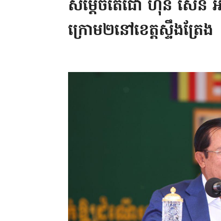
សម្ដេចតេជោ ហ៊ុន សែន អ
ក្រោម២នៅខេត្តស្ទឹងត្រែង