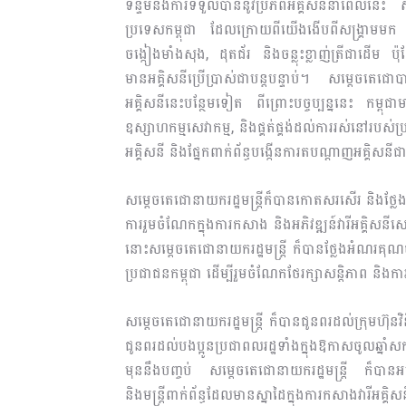
ទន្ទឹមនឹងការទទួលបាននូវប្រភពអគ្គិសនីនាពេលនេះ ស
ប្រទេសកម្ពុជា ដែលក្រោយពីយើងងើបពីសង្រ្គាមមក គ
ចង្កៀងមាំងសុង, ដុតជ័រ និងចន្លុះខ្លាញ់ត្រីជាដើម ប
មានអគ្គិសនីប្រើប្រាស់ជាបន្តបន្ទាប់។ សម្តេចតេជោប
អគ្គិសនីនេះបន្ថែមទៀត ពីព្រោះបច្ចប្បន្ននេះ កម្ពុជា
ឧស្សាហកម្មសេវាកម្ម, និងផ្គត់ផ្គង់ដល់ការរស់នៅរបស
អគ្គិសនី និងផ្នែកពាក់ព័ន្ធបង្កើនការតបណ្តាញអគ្គ
សម្តេចតេជោនាយករដ្ឋមន្ត្រីក៏បានកោតសរសើរ និងថ្លែងអ
ការរួមចំណែកក្នុងការកសាង និងអភិវឌ្ឍន៍វារីអគ្គ
នោះសម្តេចតេជោនាយករដ្ឋមន្ត្រី ក៏បានថ្លែងអំណរគុណ
ប្រជាជនកម្ពុជា ដើម្បីរួមចំណែកថែរក្សាសន្តិភាព និងកា
សម្តេចតេជោនាយករដ្ឋមន្ត្រី ក៏បានជូនពរដល់ក្រុមហ
ជូនពរដល់បងប្អូនប្រជាពលរដ្ឋទាំងក្នុងឱកាសចូលឆ្នា
មុននឹងបញ្ចប់ សម្ដេចតេជោនាយករដ្ឋមន្ត្រី ក៏បានអ
និងមន្រ្តីពាក់ព័ន្ធដែលមានស្នាដៃក្នុងការកសាងវារី