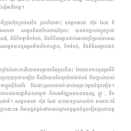
ធ្វើអាជីវកម្ម។
ិងភាគីក្រុមហ៊ុនប្រទេសចិន រួចហើយនោះ សម្តេចតេជោ ហ៊ុន សែន ក៏
ងខ្លឹមសារថា សម្តេចពិតជារីកណាស់ថ្ងៃនេះ បានមកជួបបងប្អូនប្រជា
ងសង់, ពិធីបិទទ្វាទឹកទំនប់, និងពិធីសម្ពោធដាក់អោយប្រើប្រាស់នាពេល
សម្តេចបានចូលរួមទាំងបើកការដ្ឋាន, បិទទំនប់, និងពិធីសម្ពោធដាក់
ខ្លាំងចំពោះការវិយោគគម្រោងវារីអគ្គសនីនេះ ដែលមានការចូលរួមពីបី
រថុយប្រថានឡើយ គឺយើងបានគិតគូរយ៉ាងម៉ាត់ចត់ និងច្បាស់លាស់
ចជាផ្លូវធ្វើដំណើរ និងដោះស្រាយផលប៉ះពាល់ផ្សេងៗមួយចំនួនទៀត។
ណរបស់រាជរដ្ឋាភិបាលកម្ពុជា គឺការអភិវឌ្ឍធនធានមនុស្ស, ផ្លូវ , ទឹក
្រទេសជាតិ។ សម្តេចតេជោ ហ៊ុន សែន បានមានប្រសាសន៍ថា តាមរយៈវារី
ងប៉ុណ្ណោះនោះទេ គឺអាចផ្គត់ផ្គង់ទៅតាមបណ្តាខេត្តមួយចំនួនទៀតដូចជាខេត្ត