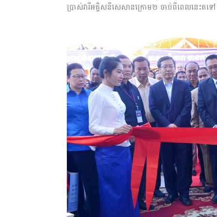
ប្រាស់វារីអគ្គិសនីសេសានក្រោម២ ចាប់ពីពេលនេះតទ