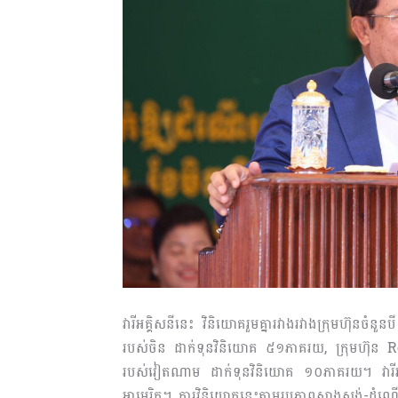
វារីអគ្គិសនីនេះ វិនិយោគរួមគ្នារវាងរវាងក្រុមហ៊
របស់ចិន ដាក់ទុនវិនិយោគ ៥១ភាគរយ, ក្រុមហ៊ុន 
របស់វៀតណាម ដាក់ទុនវិនិយោគ ១០ភាគរយ។ វារីអគ
អាមេរិក។ ការវិនិយោគនេះតាមរូបភាពសាងសង់-ដំណើរ