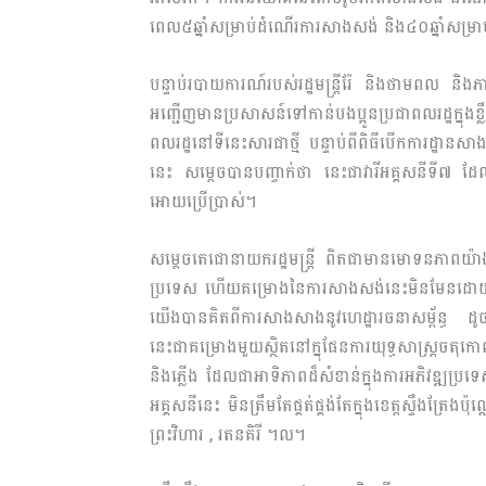
ពេល៥ឆ្នាំសម្រាប់ដំណើរការសាងសង់ និង៤០ឆ្នាំសម្រាប់
បន្ទាប់របាយការណ៍របស់រដ្ឋមន្ត្រីរ៉ែ និងថាមពល ន
អញ្ជើញមានប្រសាសន៍ទៅកាន់បងប្អូនប្រជាពលរដ្ឋក្នុ
ពលរដ្ឋនៅទីនេះសារជាថ្មី បន្ទាប់ពីពិធីបើកការដ្ឋានសា
នេះ សម្តេចបានបញ្ចាក់ថា នេះជាវារីអគ្គសនីទី៧ ដែល
អោយប្រើប្រាស់។
សម្តេចតេជោនាយករដ្ឋមន្ត្រី ពិតជាមានមោទនភាពយ៉ាង
ប្រទេស ហើយគម្រោងនៃការសាងសង់នេះមិនមែនដោយប្
យើងបានគិតពីការសាងសាងនូវហេដ្ឋារចនាសម្ព័ន្ធ ដូ
នេះជាគម្រោងមួយស្ថិតនៅក្នុផែនការយុទ្ធសាស្ត្រចតុកោ
និងភ្លើង ដែលជាអាទិភាពដ៏សំខាន់ក្នុងការអភិវឌ្ឍប
អគ្គសនីនេះ មិនត្រឹមតែផ្គត់ផ្គង់តែក្នុងខេត្តស្ទឹងត្រែ
ព្រះវិហារ , រតនគិរី ។ល។