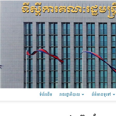
ទំព័រដើម
រាជរដ្ឋាភិបាល
ព័ត៌មានទូទៅ