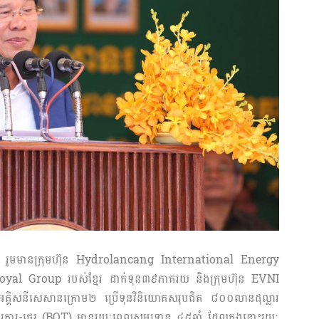
ុនចំនួនបី រួមមានក្រុមហ៊ុន Hydrolancang International Energy
Royal Group របស់ខ្មែរ ដាក់ទុន៣៩ភាគរយ និងក្រុមហ៊ុន EVNI
្គិសនីសេសានក្រោម២ ប្រើទុនវិនិយោគសរុបជិត ៨០០លានដុល្លារ
ការ-ផ្ទេរ (BOT) មានរយៈពេលសម្បទាន ៤៥ឆ្នាំ ដែលក្នុងនោះរយៈ