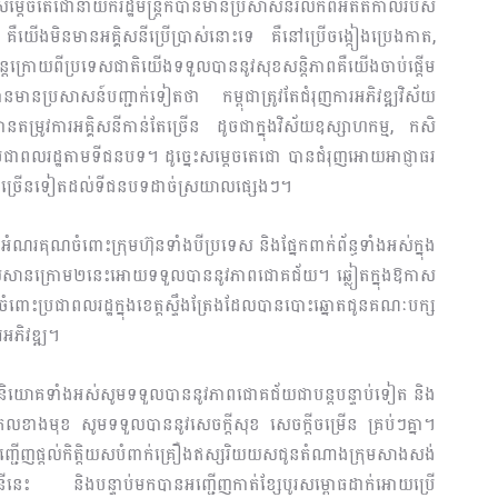
ម្តេចតេជោនាយករដ្ឋមន្ត្រីក៏បានមានប្រសាសន៍រំលឹកពីអតីតកាលរបស់
ឺយើងមិនមានអគ្គិសនីប្រើប្រាស់នោះទេ គឺនៅប្រើចង្កៀងប្រេងកាត,
៉ុន្តែក្រោយពីប្រទេសជាតិយើងទទួលបាននូវសុខសន្តិភាពគឺយើងចាប់ផ្តើម
ានមានប្រសាសន៍បញ្ជាក់ទៀតថា កម្ពុជាត្រូវតែជំរុញការអភិវឌ្ឍវិស័យ
មានតម្រូវការអគ្គិសនីកាន់តែច្រើន ដូចជាក្នុងវិស័យឧស្សាហកម្ម, កសិ
់ប្រជាពលរដ្ឋតាមទីជនបទ។ ដូច្នេះសម្តេចតេជោ បានជំរុញអោយអាជ្ញាធរ
ិសនីជាច្រើនទៀតដល់ទីជនបទដាច់ស្រយាលផ្សេងៗ។
ំណរគុណចំពោះក្រុមហ៊ុនទាំងបីប្រទេស និងផ្នែកពាក់ព័ន្ធទាំងអស់ក្នុង
ិសនីសេសានក្រោម២នេះអោយទទួលបាននូវភាពជោគជ័យ។ ឆ្លៀតក្នុងឱកាស
ចំពោះប្រជាពលរដ្ឋក្នុងខេត្តស្ទឹងត្រែងដែលបានបោះឆ្នោតជូនគណៈបក្ស
រអភិវឌ្ឍ។
៊ុនវិនិយោគទាំងអស់សូមទទួលបាននូវភាពជោគជ័យជាបន្តបន្ទាប់ទៀត និង
ំសកលខាងមុខ សូមទទួលបាននូវសេចក្តីសុខ សេចក្តីចម្រើន គ្រប់ៗគ្នា។
ញ្ជើញផ្តល់កិត្តិយសបំពាក់គ្រឿងឥស្សរិយយសជូនតំណាងក្រុមសាងសង់
អគ្គិសនីនេះ និងបន្ទាប់មកបានអញ្ជើញកាត់ខ្សែបូរសម្ពោធដាក់អោយប្រើ