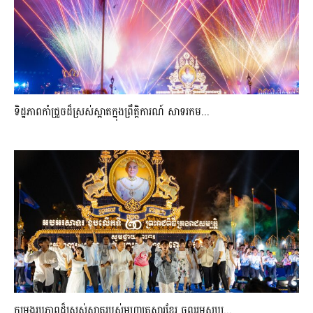
ទិដ្ឋភាពកាំជ្រួចដ៏ស្រស់ស្អាត​ក្នុងព្រឹត្តិការណ៍​ សាទរកម...
កម្រងរូបភាពដ៏ស្រស់ស្អាត​របស់មហាគ្រួសារខ្មែរ​ ចូលរួមសប្ប...