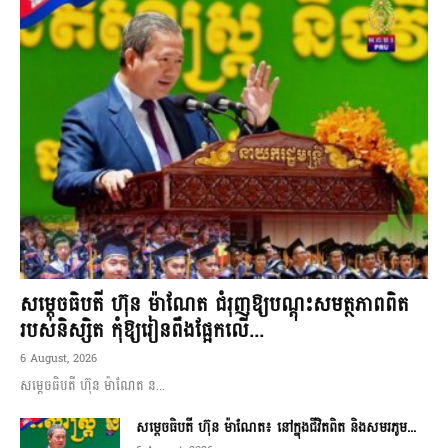
សម្តេចធិបតី ហ៊ុន ម៉ាណែត ជំរុញឱ្យបណ្តុះសមត្ថភាពពិត
របស់និស្សិត កុំឱ្យរៀនពឹងផ្អែកលើ...
6 August, 2026
សម្តេចធិបតី ហ៊ុន ម៉ាណែត ន...
សម្តេចធិបតី ហ៊ុន ម៉ាណែត៖ នៅក្នុងជីវិតពិត និងសមរភូម...