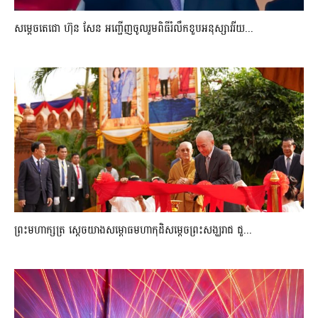
សម្តេចតេជោ ហ៊ុន សែន អញ្ជើញចូលរួមពិធីរំលឹកខួបអនុស្សាវរីយ...
ព្រះមហាក្សត្រ ស្តេចយាងសម្ពោធមហាកុដិសម្តេចព្រះសង្ឃរាជ ជួ...