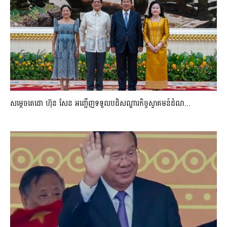
សម្តេចតេជោ ហ៊ុន សែន អញ្ជើញទទួលបដិសណ្ឋារកិច្ចស្វាគមន៍ដំណ...