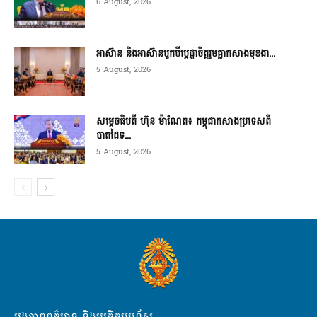
6 August, 2026
អាស៊ាន និងអាស៊ានបូកបីប្តេជ្ញាចិត្តរួមគ្នាកសាងមុខងា...
5 August, 2026
សម្ដេចធិបតី ហ៊ុន ម៉ាណែត៖ កម្ពុជាកសាងប្រទេសពី
បាតដៃទ...
5 August, 2026