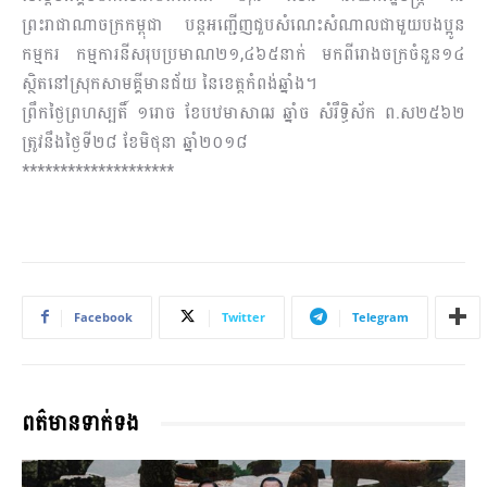
ព្រះរាជាណាចក្រកម្ពុជា បន្តអញ្ជើញ​​ជួបសំណេះសំណាលជាមួយបងប្អូន
កម្មករ កម្មការនីសរុបប្រមាណ២១,៤៦៥នាក់ មកពីរោងចក្រ​ចំនួន១៤
ស្ថិតនៅស្រុកសាមគ្គីមានជ័យ នៃខេត្តកំពង់ឆ្នាំង។
ព្រឹកថ្ងៃព្រហស្បតិ៍ ១រោច ខែបឋមាសាឍ ឆ្នាំច សំរឹទ្ធិស័ក ព.ស២៥៦២
ត្រូវនឹងថ្ងៃទី២៨ ខែមិថុនា ឆ្នាំ២០១៨
********************
Facebook
Twitter
Telegram
ពត៌មានទាក់ទង