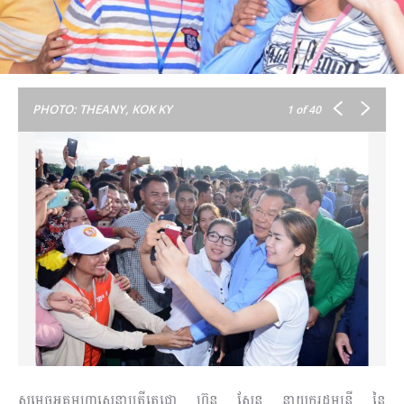
PHOTO: THEANY, KOK KY
1
of 40
សម្តេចអគ្គមហាសេនាបតីតេជោ ហ៊ុន សែន នាយករដ្ឋមន្ត្រី នៃ