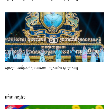
កម្រងរូបភាពដ៏ស្រស់ស្អាត​របស់មហាគ្រួសារខ្មែរ​ ចូលរួមសប្ប...
ពត៌មានផ្សេងៗ