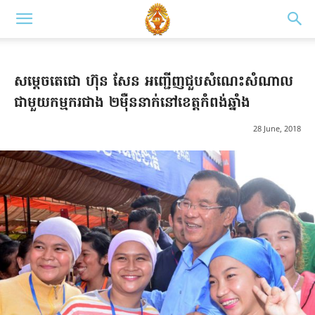
សម្តេចតេជោ ហ៊ុន សែន អញ្ជើញជួបសំណេះសំណាល
ជាមួយកម្មករជាង ២ម៉ឺននាក់នៅខេត្តកំពង់ឆ្នាំង
28 June, 2018