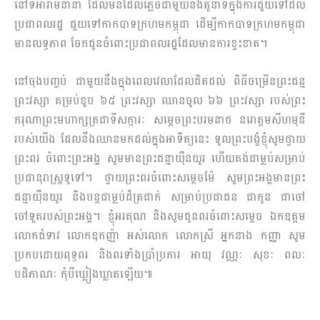
នៅទីអារាមនានា ដែលមិនដែលភ្លេចជាមួយនឹងតួនាទីក្នុងការជួយទៅដល់
ប្រជាពលរដ្ឋ ជួយទៅកាកបាទក្រហមកម្ពុជា ដើម្បីកាកបាទក្រហមកម្ពុជា​
មានលទ្ធភាព ចែកជូនចំពោះប្រជាពលរដ្ឋដែល​មានការខ្វះខាត។
នៅចុងបញ្ចប់ ជាមួយនឹងក្នុងពេលវេលាដែលជិតដល់ ពិធីចម្រើនព្រះជន្ម
ព្រះវស្សា គម្រប់ខួប ៦៥ ព្រះវស្សា​ ឈានចូល ៦៦ ព្រះវស្សា​ របស់ព្រះ
ករុណាព្រះមហាក្សត្រជាទីសក្ការៈ សម្តេចព្រះបរមនាថ នរោត្តមសីហមុនី
របស់យើង ដែលនឹងឈានមកដល់ក្នុងអាទិត្យនេះ ទូលព្រះបង្ខំខ្ញុំសូមថ្វាយ
ព្រះពរ ចំពោះព្រះអង្គ សូមមានព្រះជន្មាយ៉ឺនយូរ ហើយគង់ជាម្លប់សម្រាប់
ប្រជានុរាស្ត្រទូទៅ។ ថ្វាយព្រះពរចំពោះសម្តេចម៉ែ សូមព្រះអង្គមានព្រះ
ជន្មាយ៉ឺនយូរ និងបន្តជាម្លប់ដ៏ត្រជាក់ សម្រាប់ប្រជាជន ជាកូន ជាចៅ
ចៅទួតរបស់ព្រះអង្គ។ ខ្ញុំអរគុណ និងសូមជូនពរចំពោះសម្តេច ឯកឧត្តម
លោកជំទាវ លោកឧកញ៉ា អស់លោក លោកស្រី អ្នកនាង កញ្ញា សូម
ប្រកបដោយពុទ្ធពរ និងពរទាំងប្រាំប្រការ អាយុ វណ្ណៈ សុខៈ ពលៈ
បដិភាណៈ កុំបីឃ្លៀងឃ្លាតឡើយ៕