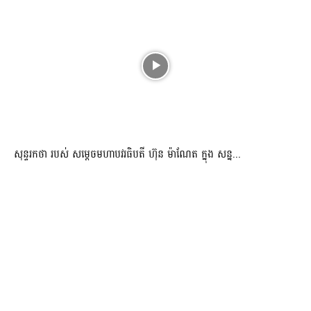
សុន្ទរកថា របស់ សម្ដេចមហាបវរធិបតី ហ៊ុន ម៉ាណែត ក្នុង សន្ន...