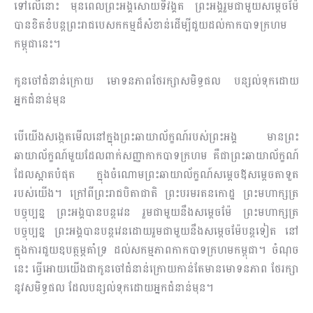
ទៅលើនោះ មុនពេលព្រះអង្គសោយទិវង្គត ព្រះអង្គរួមជាមួយសម្តេចម៉ែ
បានខិតខំបន្តព្រះរាជបេសកកម្មដ៏សំខាន់ដើម្បីជួយដល់កាកបាទក្រហម
កម្ពុជានេះ។
កូនចៅជំនាន់ក្រោយ មោទនភាពថែរក្សាសមិទ្ធផល បន្សល់ទុកដោយ
អ្នកជំ​នាន់មុន
បើយើងសង្កេតមើលនៅក្នុងព្រះឆាយាល័ក្ខណ៍របស់ព្រះអង្គ មានព្រះ
ឆាយាល័ក្ខណ៍មួយដែលពាក់សញ្ញាកាកបាទក្រហម គឺជាព្រះឆាយាល័ក្ខណ៍
ដែលស្អាតបំផុត ក្នុងចំណោមព្រះឆាយាល័ក្ខណ៍សម្តេចឪសម្តេចតាទួត
របស់យើង។ ក្រៅពីព្រះរាជបិតាជាតិ ព្រះបរមរតនកោដ្ឋ ព្រះមហាក្សត្រ
បច្ចុប្បន្ន ព្រះអង្គបានបន្តវេន រួមជាមួយនឹងសម្តេចម៉ែ ព្រះមហាក្សត្រ
បច្ចុប្បន្ន ព្រះអង្គបានបន្តវេនដោយរួមជាមួយនឹងសម្ដេចម៉ែបន្តទៀត នៅ
ក្នុងការជួយឧបត្ថម្ភគាំទ្រ ដល់សកម្មភាពកាកបាទក្រហមកម្ពុជា។ ចំណុច
នេះ ធ្វើអោយយើងជាកូនចៅជំនាន់ក្រោយកាន់តែមានមោទនភាព ថែរក្សា
នូវសមិទ្ធផល ដែលបន្សល់ទុកដោយអ្នកជំ​នាន់មុន។