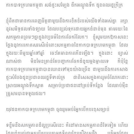
កាកបាទក្រហមកម្ពុជា សង់ផ្ទះសម្បែង ជីកអណ្តូងទឹក ជូនពលរដ្ឋក្រីក្រ
ខ្ញុំពិតជាមានការពេញចិត្តជាមួយនឹងការខិតខំរបស់យើង​ទាំងអស់គ្នា រក្សា
នូវសមិទ្ធផលទាំងឡាយ ដែលបន្សល់ទុកដោយអ្នកជំនាន់មុន តាមរយៈនៃ
សកម្មភាពព្រមៗគ្នាក្នុងវប្បធម៌នៃការចែករំលែក។ ខ្ញុំសូមយកឱកាសនេះ
ថ្លែងនូវការកោតសរសើរចំពោះសកម្មភាពនៃកាកបាទក្រហមកម្ពុជា ដែល
ក្នុងរយៈពីមួយឆ្នាំ​ទៅ​ឆ្នាំ ចេះតែមានការកើនឡើង។ ក្នុងនោះ ច្បាស់
ណាស់ថា មិនមែនគ្រាន់តែបញ្ហាការចែកជំនួយម្ដងម្កាលទេ ក៏ប៉ុន្តែ
កាកបាទក្រហមកម្ពុជាបានឈានទៅមុខយ៉ាងច្រើន ជាមួយនឹងការកសាង
ផ្ទះសំបែងជូនប្រជាពលរដ្ឋទីទាល់ក្រ ជាពិសេសក្នុងការរួមចំណែកដោះ
ស្រាយអណ្ដូងទឹកស្អាត សម្រាប់ប្រជាជននៅគ្រប់ទីកន្លែង ដែលរាប់ម៉ឺន
គ្រួសារបានទទួលផល។
យុវជនកាកបាទក្រហមកម្ពុជា ចូលរួមអប់រំអ្នកបើកបរខុសច្បាប់
ទន្ទឹមនឹងសកម្មភាពដ៏ល្អប្រសើរនេះ ក៏នៅមានសកម្មភាពដ៏ទៃទៀត ហើយ
ដែលខ្ញុំយល់ថាអ្នកបើកបរក្រោម​ឥទ្ធិពលនៃគ្រឿងស្រវឹង ឬក៏អ្នកដែល