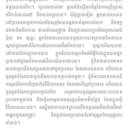
ទទួលបានថវិកា។ ច្បាស់ណាស់ថា ម្ខាងគឺជំ​នឿ​ទុក​ចិត្តនៃការប្រើប្រាស់
ថវិកាចំគោលដៅ និងមានតម្លាភាព។ ប៉ុន្តែម្ខាងទៀត អ្នកមានធនធាន
នៅប្រ​ទេសកម្ពុជារបស់យើងសុទ្ធតែបានឆ្លងកាត់នូវការលំបាក និងទុក្ខ
វេទនាពីអតីតកាល នាសម័យសង្រ្គាម និងក្រោយរបបប្រល័យពូជសាសន៍
ប៉ុល ពត ដូច្នេះ អ្នកដែលមានធនធានចូលកាកបាទក្រហមពិតជាបាន
ស្គាល់នូវរសជាតិនៃការលំបាកកាលពីអតីតកាល។ ដូច្នេះហើយបានជា
នៅពេល​ដែលខ្លួនមានបាន ខ្លួនមិនបានភ្លេចគិតអំពីអ្វីដែលខ្លួនបានជួប
ប្រទះនៅក្នុងអតីតកាលអំពីការលំបាកនោះទេ។ ខ្ញុំពិតជាមានមោទ​ន​
ភាពជាមួយនឹងសប្បុរសជននៅក្នុងប្រទេស ដែលមានធនធាន ហើយបាន
ចូលរួមចំណែកជាមួយនឹងកាកបាទក្រហមកម្ពុជា។ ខ្ញុំក៏មានមោទនភាពពី
ការរួមចំណែកពីក្រុមហ៊ុនវិនិយោគទុន ដែលមកពីក្រៅប្រទេស ហើយបាន
ចូលរួមចំណែកក្នុងការផ្តល់ថវិកា សម្រាប់ការចូលរួមតាមរយៈកាកបាទ
ក្រហមកម្ពុជាផង និងធ្វើសកម្មភាពមនុស្សធម៌តាមទីកន្លែង ដែលខ្លួនធ្វើ
វិនិយោគនោះផង។ សង្ឃឹមថាកាកបាទក្រហមនឹងបន្តឈរជើងយ៉ាងរឹងមាំ
ជាអ្នកជួយសង្គ្រោះ និងផ្តល់ផលប្រយោជន៍ទៅឲ្យអ្នកដែលត្រូវការ
ចាំបាច់។