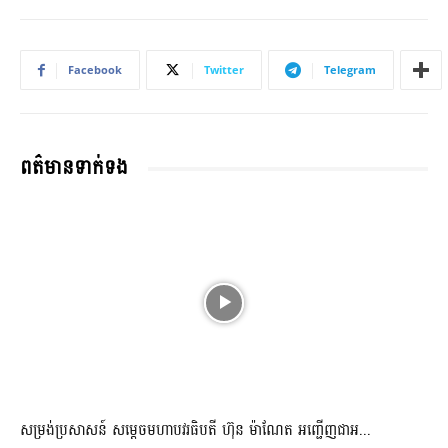
Facebook
Twitter
Telegram
ពត៌មានទាក់ទង
សម្រង់ប្រសាសន៍ សម្ដេចមហាបវរធិបតី ហ៊ុន ម៉ាណែត អញ្ជើញជាអ...