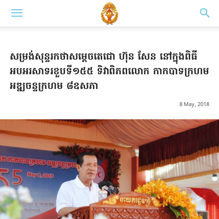
សម្រង់សុន្ទរកថា​សម្ដេចតេជោ ហ៊ុន សែន នៅក្នុងពិធី
អបអរសាទរខួបទី១៥៥ ទិវាពិភពលោក កាកបាទក្រហម
អឌ្ឍចន្ទក្រហម ៨ឧសភា
8 May, 2018