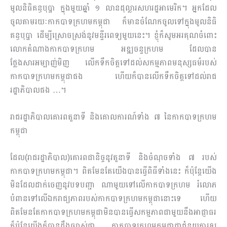
មូលនិធិគន្ធបុប្ផា ក្នុងមួយឆ្នាំ ១ លានដុល្លារសហរដ្ឋអាមេរិក។ អ្នកដែល
ចូល​តាមរយៈ​កាកបាទក្រហមកម្ពុជា ក៏មានចំណែកចូលទៅក្នុងមូលនិធិ
គន្ធបុប្ផា ដើម្បីស្រោចស្រង់នូវមន្ទីរពេទ្យមួយនេះ។ ខ្ញុំក៏សូមអរគុណចំពោះ
លោកតំណាងកាកបាទក្រហម អឌ្ឍចន្ទក្រ​ហម ដែលបាន
ថ្លែងសារអម្បាញ់មិញ លើកទឹកចិត្តទៅដល់សកម្មភាពមនុស្សធម៌របស់
កាកបាទក្រហមកម្ពុជាផង ហើយក៏បានលើកទឹកចិត្តទៅដល់រាជ
រដ្ឋាភិបាលផង …។
រាជរដ្ឋាភិបាលគោរពតួនាទី និងគោលការណ៍ទាំង ៧ នៃកាកបាទក្រហម
កម្ពុជា
ដែល(រាជរដ្ឋាភិបាល)គោរពជានិច្ចនូវតួនាទី និងចំណុចទាំង ៧ របស់
កាកបាទក្រហមកម្ពុជា។ ពិតមែនតែយើងបានធ្វើពិធីទាំងនេះ ក៏ប៉ុន្តែយើង
មិនដែលដាក់ចេញនូវបទបញ្ជា​ ណាមួយទៅលើកាកបាទក្រហម រំលោភ
បំពានទៅលើឯករាជ្យភាពរបស់កាកបាទក្រហមកម្ពុជានោះទេ ហើយ
ពិតមែនតែកាកបាទក្រហមកម្ពុជា​មិនបានធ្វើសកម្មភាពជាមួយនឹងអាជ្ញាធរ
ក៏ប៉ុន្តែ​យើងក៏បានដឹងច្បាស់ថា កាកបាទក្រហមកម្ពុជាជាជំនួយការឲ្យ