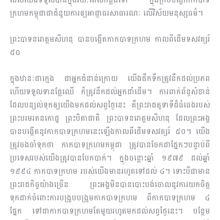
ក្រហមកម្ពុជាជាជំ​នួយការឲ្យអាជ្ញាធរសាធារណៈ លើវិស័យមនុស្សធម៌។
ព្រះបាទនរោត្តមសីហនុ បានបង្កើតកាកបាទក្រហម កាលពីដើមទសវត្សរ៍
៥០
ក្នុងឋានៈជាក្មេង ជាអ្នកជំនាន់ក្រោយ យើងផឹកទឹកត្រូវនឹកដល់ប្រភព
ហើយទទួលទានផ្លែឈើ ក៏ត្រូវនឹកដល់អ្នកដាំដើម។ ការពាក់ព័ន្ធសំខាន់
ដែលបន្សល់ទុកឲ្យយើងមកដល់សព្វថ្ងៃនេះ គឺព្រះរាជតួទាទីដ៏ធំធេងរបស់
ព្រះបរមរតនកោដ្ឋ​ ព្រះបិតាជាតិ ព្រះបាទនរោត្តមសីហនុ ដែលព្រះអង្គ
បានបង្កើតនូវកាកបាទក្រហមនេះឡើងកាលពីដើមទសវត្សរ៍ ៥០។ យើង
ត្រូវចងចាំទុកថា កាកបាទក្រហមកម្ពុជា ត្រូវបានចែកជាផ្នែកៗ​បន្ទាប់ពី
ប្រទេសរបស់យើងត្រូវបានបែកបាក់។ ក្នុងចន្លោះឆ្នាំ​ ១៩៧៩ ដល់ឆ្នាំ
១៩៩៤ កាកបាទក្រហម របស់យើងមានរហូតទៅដល់ ៤។ ទោះបីជាមាន
ព្រះរាជកិច្ចយ៉ាងច្រើន ព្រះអង្គមិនបានបោះបង់ចោល​នូវការយកចិត្ត
ទុកដាក់ចំពោះការបង្រួបបង្រួមកាកបាទក្រហម ពីកាកបាទក្រហម ៤
ផ្នែក ទៅជាកាកបាទក្រហមតែមួយរហូតមកដល់សព្វថ្ងៃនេះ។ បន្ថែម