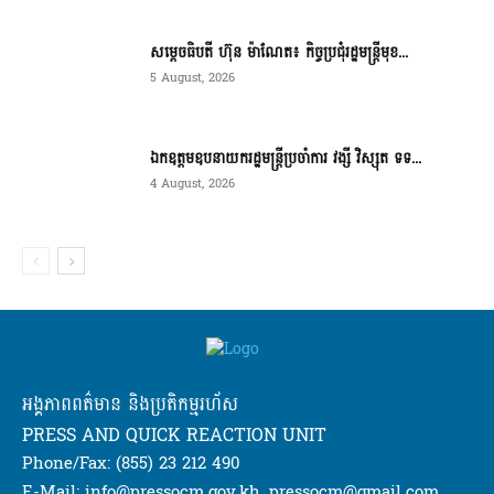
សម្ដេចធិបតី ហ៊ុន ម៉ាណែត៖ កិច្ចប្រជុំរដ្ឋមន្ត្រីមុខ...
5 August, 2026
ឯកឧត្តមឧបនាយករដ្ឋមន្ត្រីប្រចាំការ វង្សី វិស្សុត ទទ...
4 August, 2026
អង្គភាពពត៌មាន និងប្រតិកម្មរហ័ស
PRESS AND QUICK REACTION UNIT
Phone/Fax: (855) 23 212 490
E-Mail: info@pressocm.gov.kh, pressocm@gmail.com