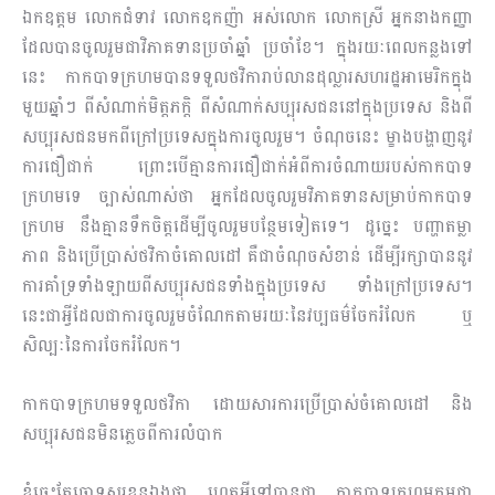
ឯកឧត្តម លោកជំទាវ លោកឧកញ៉ា អស់លោក លោកស្រី អ្នកនាងកញ្ញា
ដែលបានចូលរួមជាវិភាគទានប្រចាំឆ្នាំ ប្រចាំខែ។ ក្នុងរយៈពេលកន្លងទៅ
នេះ កាកបាទក្រហមបានទទួលថវិការាប់លានដុល្លារសហរដ្ឋអាមេរិកក្នុង
មួយឆ្នាំៗ ពីសំណាក់មិត្តភក្តិ ពីសំណាក់សប្បុរសជននៅក្នុងប្រទេស និងពី
សប្បុរសជនមកពីក្រៅប្រទេសក្នុងការចូលរួម។ ចំណុចនេះ ម្ខាងបង្ហាញនូវ
ការជឿជាក់ ព្រោះបើគ្មានការជឿជាក់អំពីការចំណាយរបស់កាកបាទ
ក្រហមទេ ច្បាស់ណាស់ថា អ្នកដែលចូលរួមវិភាគ​ទានសម្រាប់កាកបាទ
ក្រហម នឹងគ្មានទឹកចិត្តដើម្បីចូលរួមបន្ថែមទៀតទេ។ ដូច្នេះ បញ្ហាតម្លា
ភាព និងប្រើប្រាស់ថវិកាចំគោលដៅ គឺជាចំណុចសំខាន់ ដើម្បីរក្សាបាននូវ
ការគាំទ្រទាំងឡាយពីសប្បុរសជនទាំងក្នុងប្រទេស ទាំងក្រៅប្រទេស។
នេះជាអ្វីដែលជាការចូលរួមចំណែកតាមរយៈនៃវប្បធម៌ចែករំ​លែក ឬ
សិល្បៈនៃការចែករំលែក។
កាកបាទក្រហមទទួលថវិកា ដោយសារការប្រើប្រាស់ចំគោលដៅ និង
សប្បុរសជនមិនភ្លេចពីការលំបាក
ខ្ញុំចេះតែចោទសួរខ្លួនឯងថា ហេតុអ្វីទៅបានជា កាកបាទក្រហមកម្ពុជា