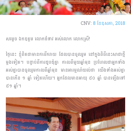
CNV:
8 ខែ​ឧសភា, 2018
សម្តេច ឯកឧត្តម លោកជំទាវ អស់លោក លោកស្រី!
ថ្ងៃនេះ ខ្ញុំពិតជាមានការរីករាយ ដែលបានចូលរួម នៅក្នុងពិធីនេះសាជាថ្មី
ម្តងទៀត។ បន្ទាប់ពីការជួបជុំគ្នា កាលពីមួយឆ្នាំមុន ប្រហែលជាអ្នកទាំង
អស់គ្នាបានចូលរួមកាលពីឆ្នាំមុន មានអារម្មណ៍យល់ថា យើងទាំងអស់គ្នា
បានកើន ១ ឆ្នាំ ទៀតហើយ។ អ្នកដែលមានអាយុ ៥០ ឆ្នាំ​ បានឡើងទៅ
៥១ ឆ្នាំ។