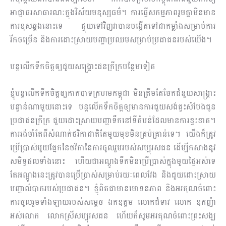
អាជ្ញាធរសាធារណៈក្នុងវិស័យមនុស្សធម៌។ ការធ្វើសកម្ម​ភាព​រួមគ្នាមិនមាន
ការខុសឆ្គងនោះទេ ផ្ទុយទៅវិញវាបានបង្កើតទៅជាកម្លាំងសម្រាប់ការ
រីកចម្រើន និងការដោះស្រាយបញ្ហាប្រឈមសម្រាប់ប្រជាជនរបស់យើង។
បន្តលើកទឹកចិត្តឲ្យជួយសង្គ្រោះជនក្រីក្របន្ថែមទៀត
ខ្ញុំ​បន្តលើកទឹកចិត្តឲ្យកាកបាទក្រហមកម្ពុជា​ មិនត្រឹមតែចែកជំនួយសង្គ្រោះ
បន្ទាន់ណាមួយនោះទេ បន្តលើកទឹកចិត្តឲ្យមានការជួយសង់ផ្ទះសំបែងជូន
ប្រជាជនក្រីក្រ ជួយដោះស្រាយបញ្ហាទឹកនៅទីតំបន់ដែលមានការខ្វះខាត។
ការរង់ចាំតែពីសំណាក់ថវិកាជាតិតែមួយមុខមិនគ្រប់គ្រាន់ទេ។ យើងក៏ត្រូវ
ប្រើប្រាស់មួយផ្នែកនៃថវិកា​នៃការចូលរួមរបស់សប្បុរសជន ដើម្បីកសាងនូវ
សមិទ្ធផលទាំងនោះ ហើយជាអណ្តូងទឹកមិនប្រើប្រាស់ក្នុងមួយថ្ងៃអស់ទេ
តែអណ្តូងនេះត្រូវបានប្រើប្រាស់សម្រាប់រយៈពេលវែង និងជួយដោះស្រាយ
បញ្ហាលំបាករបស់ប្រជាជន។ ខ្ញុំពិតជាមានមោទនភាព និងអរគុណចំពោះ
ការចូលរួមទាំងឡាយរបស់សម្តេច ឯកឧត្តម លោកជំទាវ លោក ឧកញ៉ា
អស់លោក លោកស្រីសប្បុរសជន ហើយក៏សូមអរគុណចំពោះព្រះសង្ឃ