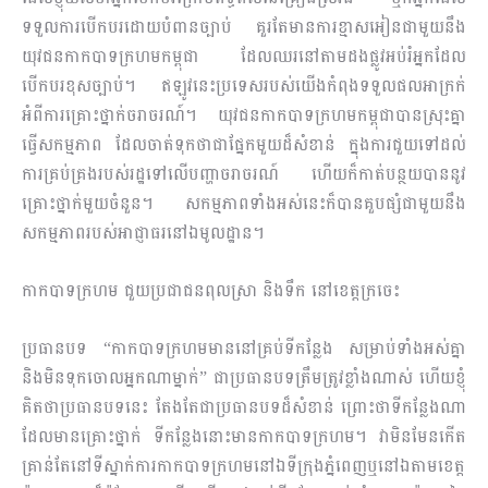
ទទួលការបើកបរដោយបំពានច្បាប់ គួរតែមានការខ្មាសអៀនជាមួយនឹង
យុវជនកាកបាទក្រហមកម្ពុជា ដែលឈរនៅតាមដងផ្លូវអប់រំអ្នកដែល
បើកបរខុសច្បាប់។ ឥឡូវនេះប្រទេសរបស់យើងកំពុងទទួលផលអាក្រក់
អំពីការគ្រោះថ្នាក់ចរាចរណ៍។ យុវជនកាកបាទក្រហមកម្ពុជា​បានស្រុះគ្នា
ធ្វើសកម្មភាព ដែលចាត់ទុកថាជាផ្នែកមួយដ៏សំខាន់ ក្នុងការជួយទៅដល់
ការគ្រប់គ្រងរបស់រដ្ឋទៅលើបញ្ហាចរាចរណ៍ ហើយក៏កាត់បន្ថយបាននូវ
គ្រោះថ្នាក់មួយចំនួន។ សកម្មភាពទាំងអស់នេះក៏បានគួបផ្សំជាមួយនឹង
សកម្មភាពរបស់អាជ្ញាធរនៅឯមូលដ្ឋាន។
កាកបាទក្រហម ជួយប្រជាជនពុលស្រា និងទឹក នៅខេត្តក្រចេះ
ប្រធានបទ “កាកបាទក្រហមមាននៅគ្រប់ទីកន្លែង សម្រាប់ទាំងអស់គ្នា
និងមិនទុកចោលអ្នកណាម្នាក់” ជាប្រធានបទត្រឹមត្រូវខ្លាំងណាស់ ហើយខ្ញុំ
គិតថាប្រធានបទនេះ តែងតែជាប្រធានបទដ៏សំខាន់ ព្រោះថាទីកន្លែងណា
ដែលមានគ្រោះថ្នាក់ ទីកន្លែងនោះមានកាកបាទក្រហម។ វាមិនមែនកើត
គ្រាន់តែនៅទីស្នាក់ការកាកបាទក្រហមនៅឯទីក្រុងភ្នំពេញឬនៅឯតាមខេត្ត