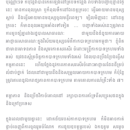
ប៉ុណ្ណោះទេ ក៏ប៉ុន្តែវាបានកើតឡើងនៅគ្រប់ទីកន្លែង រាប់ទាំងបញ្ហាប៉ុន្មានថ្ងៃ
នេះ មានការពុលស្រា ឬក៏ពុលទឹកនៅឯខេត្តក្រចេះ ធ្វើអោយមានមនុស្ស
ស្លាប់ និងធ្វើអោយមានមនុស្សចូលមន្ទីរពេទ្យ។ ម្សិលមិញនេះ នៅខេត្ត
ក្រចេះ ក៏មានពុលអន្សមអាំងទៅទៀត … បញ្ហាទាំងអស់នេះត្រូវមាន
ការគួបផ្សំគ្នារវាងរដ្ឋបាលសាធារណៈ ជាមួយនឹងជំនួយការអោយ
អាជ្ញាធរសាធារណៈក្នុងវិស័យមនុស្សធម៌គឺកាកបាទក្រហមកម្ពុជា។ ខ្ញុំពិត
ជាមានមោទនភាព និងសូមកោតសរសើរ ចំ​ពោះមន្ត្រីកាកបាទក្រហមទាំង
អស់ យុវជនស្ម័គ្រចិត្តកាកបាទក្រហមទាំងអស់ ដែលបានប្រឹងប្រែងធ្វើស
កម្មភាពនេះ ហើយថ្លែងនូវការកោតសរសើរចំពោះអាជ្ញាធរដែនដីគ្រប់
លំដាប់ថ្នាក់ ដែលនៅជាមួយនឹងនិងសម្រួលអោយកាកបាទក្រហម ក៏ប៉ុន្តែ
ត្រូវគោរពនូវឯករាជ្យភាពកាកបាទក្រហម តាមគោលការណ៍គ្រឹះទាំង ៧។
តម្លាភាព និងប្រើថវិកាចំគោលដៅ រក្សាបានការគាំទ្រពីសប្បុរសជនក្នុង
និងក្រៅប្រទេស
ក្នុងពេលជាមួយគ្នានេះ ជោគជ័យរបស់កាកបាទក្រហម ក៏មិនអាចកាត់
ផ្ដាច់ចេញពីការចូលរួមចំណែក ការជួយឧបត្ថម្ភរបស់ ឯកឧត្តម សម្ដេច