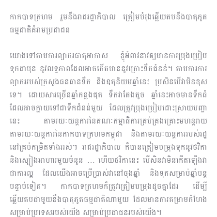
កាកបាទក្រហម រួមនឹងរាជរដ្ឋាភិបាល ត្រៀមបំរុងឆ្លើយតបនឹងបាតុភូត
ធម្មជាតិគំរាមប្រជាជន
យោងទៅតាមការព្យាករធាតុអាកាស ខ្ញុំអំពាវនាវឲ្យមានការប្រុងប្រៀប
ទុកជាមុន នូវលទ្ធភាពដែលអាចកើតមាននូវគ្រោះទឹកជំនន់។ តាមការការ
ព្យាកររបស់ក្រសួងធនធានទឹក និងឧតុនិយមឆ្នាំនេះ ប្រ​សិនបើវាមិនខុស
ទេ។ ដោយសារច្រើនឆ្នាំកន្លងផុត ទឹកវាតែងតូច ឆ្នាំនេះអាចមានទឹកធំ
ដែលអាចក្លាយទៅជាទឹកជំនន់មួយ ដែលត្រូវប្រុងប្រៀបដោះស្រាយបញ្ហា
នេះ តាមរយៈយន្តការនៃគណៈកម្មាធិការគ្រប់​គ្រង​គ្រោះមហន្តរាយ​
តាមរយៈយន្តការនៃកាកបាទក្រហមកម្ពុជា និងតាមរយៈយន្តការរបស់រដ្ឋ
នៅគ្រប់កម្រិតទាំងអស់​។ រាជរដ្ឋាភិបាល ក៏បានត្រៀមបម្រុងទុកនូវថវិកា
និងស្បៀងអាហារមួយចំនួន … ហើយថវិកានេះ បើសិនវាមិនកើតឡើងវា
ជាការល្អ ដែលយើងអាចប្រើប្រាស់វានៅចុងឆ្នាំ និងទុកសម្រាប់ឆ្នាំបន្ត
បន្ទាប់ទៀត។ កាកបាទក្រហមក៏ត្រូវត្រៀមបម្រុងដូចគ្នាដែរ ដើម្បី
ឆ្លើយតបជាមួយនឹងបាតុភូតធម្មជាតិណាមួយ ដែលមានការគម្រាមកំហែង
សម្រាប់ប្រទេសរបស់យើង សម្រាប់ប្រជាជនរបស់យើង។