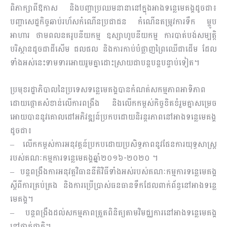
ពិភាក្សាពីឱកាស និងបញ្ហាប្រឈមនានានៅក្នុងអាងទន្លេមេគង្គដូចជា៖
បញ្ហាសេដ្ឋកិច្ចឆាប់រហ័សកំណើនប្រជាជន កំណើនតម្រូវការទឹក ម្ហូប
អាហារ ថាមពលនគរូបនីយកម្ម ឧស្សាហូបនីយកម្ម ការបាត់បង់សម្បត្តិ
បរិស្ថានដូចជាដីសើម ជលផល និងការកាប់បំផ្លាញព្រៃឈើជាដើម ដែល
ទាំងអស់នេះទាមទារអោយរួមគ្នាដោះស្រាយជាបន្តបន្តបន្ទាប់ទៀត។
ប្រមុខរដ្ឋាភិបាលនៃប្រទេសទន្លេមេគង្គបានកំណត់សកម្មភាពអាទិភាព
ដោយផ្តោតសំខាន់លើការពង្រឹង និងលើកកម្ពស់កិច្ចខិតខំរួមគ្នាសម្រេច
អោយបាននូវគោលដៅអភិវឌ្ឍន៍ប្រកបដោយនិរន្តរភាពនៅអាងទន្លេមេគង្គ
ដូចជា៖
– លើកកម្ពស់ការអនុវត្តន៍ប្រកបដោយប្រសិទ្ធភាពនូវផែនការយុទ្ធសាស្រ្ត
របស់គណៈកម្មការទន្លេមេគង្គឆ្នាំ២០១៦-២០២០ ។
– បន្តពង្រឹងការអនុវត្តវិធាននីតិវិធីទាំងអស់របស់គណៈកម្មការទន្លេមេគង្គ
ស្តីពីការគ្រប់គ្រង និងការប្រើប្រាស់ធនធានទឹកដែលពាក់ព័ន្ធនៅអាងទន្លេ
មេគង្គ។
– បន្តពង្រឹងដល់សកម្មភាពត្រួតពិនិត្យតាមវិមជ្ឈការនៅអាងទន្លេមេគង្គ
នៅថ្នាក់ជាតិ។