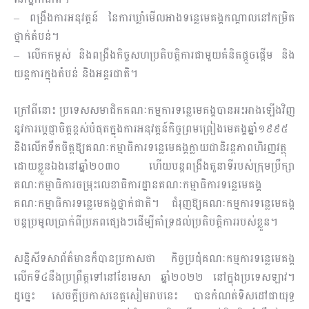
– ពង្រឹងការអនុវត្ដន៍ នៃការឃ្លាំមើលអាងទន្លេមេគង្គកណ្តាលនៅកម្រិត
ថ្នាក់តំបន់។
– លើកកម្ពស់ និងពង្រឹងកិច្ចសហប្រតិបត្តិការជាមួយគំនិតផ្តួចផ្តើម និង
យន្តការក្នុងតំបន់​ និងអន្តរជាតិ។
ក្រៅពីនោះ ប្រទេសសមាជិកគណៈកម្មការទន្លេមេគង្គបានអះអាងឡើងវិញ
នូវការប្តេជ្ញាចិត្តខ្ពស់បំផុតក្នុងការអនុវត្តន៍កិច្ចព្រមព្រៀងមេគង្គឆ្នាំ១៩៩៥
និងលើកទឹកចិត្តឱ្យគណៈកម្មាធិការទន្លេមេគង្គក្លាយជានិរន្តភាពហិរញ្ញវត្ថុ
ដោយខ្លួនឯងនៅឆ្នាំ២០៣០ ហើយបន្តពង្រឹងតួនាទីរបស់ក្រុមប្រឹក្សា
គណៈកម្មាធិការចម្រុះលេខាធិការដ្ឋានគណៈកម្មាធិការទន្លេមេគង្គ
គណៈកម្មាធិការទន្លេមេគង្គថ្នាក់ជាតិ។ ជំរុញឱ្យគណៈកម្មការទន្លេមេគង្គ
បន្តប្រមូលប្រាក់ពីប្រភពផ្សេងៗដើម្បីគាំទ្រដល់ប្រតិបត្តិការរបស់ខ្លួន។
សន្និសីទសាព័ត៌មានក៏បានប្រកាសថា កិច្ចប្រជុំគណៈកម្មការទន្លេមេគង្គ
លើកទី៤នឹងប្រព្រឹត្តទៅនៅខែមេសា ឆ្នាំ២០២២ នៅក្នុងប្រទេសឡាវ។
ដូច្នេះ សេចក្តីប្រកាសខេត្តសៀមរាបនេះ បានកំណត់ទិសដៅជាយុទ្ធ