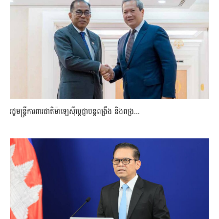
រដ្ឋមន្ត្រីការពារជាតិម៉ាឡេស៊ីប្ដេជ្ញាបន្តពង្រឹង និងពង្រ...