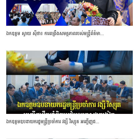
ឯកឧត្តម ស្វាយ ស៊ីថា៖ ការពង្រឹងសមត្ថភាពរបស់មន្ត្រីព័ត៌មា...
ឯកឧត្តមឧបនាយករដ្ឋមន្រ្តីប្រចាំការ វង្សី វិស្សុត អញ្ជើញដ...