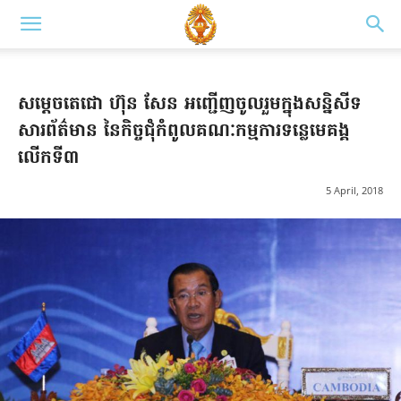
សម្តេចតេជោ ហ៊ុន សែន អញ្ជើញចូលរួមក្នុងសន្និសីទ
សារព័ត៌មាន នៃកិច្ចជុំកំពូលគណៈកម្មការទន្លេមេគង្គ
លើកទី៣
5 April, 2018