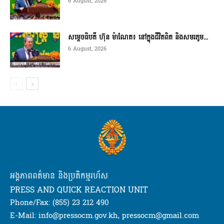
6 August, 2026
សម្តេចធិបតី ហ៊ុន ម៉ាណែត៖ នៅក្នុងជីវិតពិត និងសមរភូម...
6 August, 2026
អង្គភាពពត៌មាន និងប្រតិកម្មរហ័ស
PRESS AND QUICK REACTION UNIT
Phone/Fax: (855) 23 212 490
E-Mail: info@pressocm.gov.kh, pressocm@gmail.com