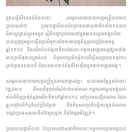
ក្នុងសន្និសីទសាព័ត៌មាននេះ សម្តេចតេជោនាយករដ្ឋមន្ត្រីបា
នមាន
ប្រសាសន៍ថា ប្រមុខរដ្ឋាភិបាលនៃប្រទេសជាសមាជិកទាំង០៤បាន
ពិភាក្សាផ្លាស់ប្តូរទស្សនៈស្តីពីបញ្ហាប្រឈមនៅក្នុងអាងទន្លេមេគង្គហើយ
បានប្តេជ្ញារួមគ្នាបង្កើនប្រសិទ្ធភាពនៃការអនុវត្តកិច្ចព្រមព្រៀងមេគង្គ
ឆ្នាំ១៩៩៥ និងលើកកំពស់តួនាទីរបស់គណៈកម្មការទន្លេមេគង្គឱ្យកាន់តែ
មានប្រសិទ្ធភាពក្នុងតំបន់ កិច្ចសហប្រតិបត្ដិការដើម្បីសម្រេចបាននូវការ
គ្រប់គ្រងធនធានទឹ និងធនធានពាក់ព័ន្ធដ៏ទៃទៀតក្នុងអាងទន្លេមេគង្គ។
សម្តេចតេជោនាយករដ្ឋមន្ត្រីក្នុងនាមជាម្ចាស់ផ្ទះ បានវាយតម្លៃខ្ពស់ចំពោះ
វឌ្ឍនភាព និងសមិទ្ធផលដ៏សំខាន់របស់គណៈកម្មការទន្លេមេគង្គចាប់
តាំងពីកិច្ចប្រជុំកំពូលលើកទី២នៅឆ្នាំ២០១៤ នៅប្រទេសវៀតណាម ដែល
ឆ្លុះបញ្ចាំងពីកិច្ចខិតខំប្រឹងប្រែង និងកិច្ចសហប្រតិបត្តិការក្នុងចំណោម
បណ្តាប្រទេសសមាជិកដៃគូសន្ទនា និងដៃគូអភិវឌ្ឍន៍។
ប្រមុខរាជរដ្ឋាភិបាល នៃប្រទេសជាសមាជិកគណៈកម្មការទន្លេមេគង្គបាន