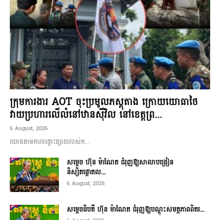
ក្រុមការងារ AOT ចុះប្រមូលភស្តុតាង ក្រោយយោធាថៃ
វាយប្រហារលើលំនៅឋានស៊ីវិល នៅខេត្តព្រ...
6 August, 2026
យោងតាមការបង្ហោះផ្សាយរបស់ក...
សម្តេច ហ៊ុន ម៉ាណែត ជំរុញឱ្យសាលាបង្រៀន
និស្សិតផ្តោតល...
6 August, 2026
សម្តេចធិបតី ហ៊ុន ម៉ាណែត ជំរុញឱ្យបណ្តុះសមត្ថភាពពិតរ...