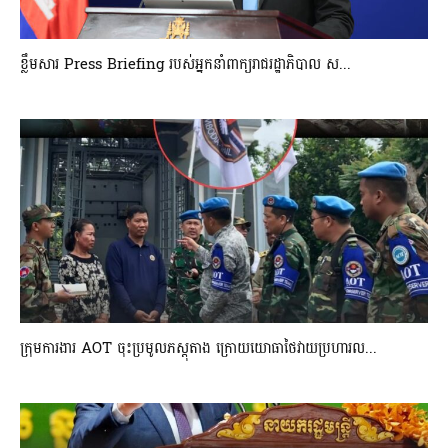
ខ្លឹមសារ Press Briefing របស់អ្នកនាំពាក្យរាជរដ្ឋាភិបាល ស...
ក្រុមការងារ AOT ចុះប្រមូលភស្តុតាង ក្រោយយោធាថៃវាយប្រហារល...