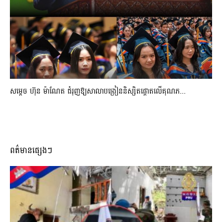
សម្តេច ហ៊ុន ម៉ាណែត ជំរុញឱ្យសាលាបង្រៀននិស្សិតផ្តោតលើគុណភ...
ពត៌មានផ្សេងៗ