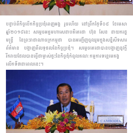
បន្ទាប់ពីកិច្ចបើកកិច្ចប្រជុំពេញអង្គ រួចហើយ នៅព្រឹកថ្ងៃទី០៥ ខែមេសា
ឆ្នាំ២០១៨នេះ សម្តេចអគ្គមហាសេនាបតីតេជោ ហ៊ុន សែន នាយករដ្ឋ
មន្ត្រី នៃព្រះរាជាណាចក្រកម្ពុជា បានអញ្ជើញចូលរួមក្នុងសន្និសីទសារ
ព័ត៌មាន បង្ហាញពីលទ្ធផលនៃកិច្ចប្រជុំ។ សម្តេចតេជោបានបង្ហាញនូវក្តី
រីករាយដែលបានធ្វើជាម្ចាស់ផ្ទះនៃកិច្ចជុំកំពូលគណៈកម្មការទន្លេមេគង្គ
លើកទី៣នាពេលនេះ។