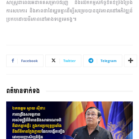
សាស្ត្រនាពេលអនាគតសម្រាប់ជំរុញ និងលើកកម្ពស់កិច្ចខិតខំប្រឹងប្រែង
ការសហការ និងភាពជាដៃគូរួមគ្នាដើម្បីសម្រេចបាននូវគោលដៅអភិវឌ្ឍន៍
ប្រកបដោយចីរភាពនៅអាងទន្លេមេគង្គ៕
Facebook
Twitter
Telegram
ពត៌មានទាក់ទង