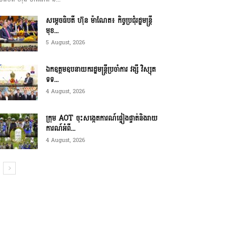
សម្ដេចធិបតី ហ៊ុន ម៉ាណែត៖ កិច្ចប្រជុំរដ្ឋមន្ត្រី
មុខ...
5 August, 2026
ឯកឧត្តមឧបនាយករដ្ឋមន្ត្រីប្រចាំការ វង្សី វិស្សុត
ទទ...
4 August, 2026
ក្រុម AOT ចុះសង្កេតការណ៍ផ្ទៀងផ្ទាត់និងរាយ
ការណ៍អំពី...
4 August, 2026