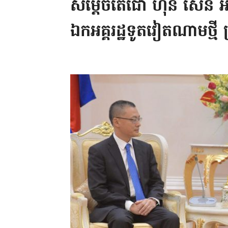
សម្តេចតេជោ ហ៊ុន សែន អញ្
ឯកអគ្គរដ្ឋទូតវៀតណាមថ្មី ប្