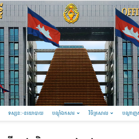
ទស្សនៈ-នយោបាយ
បណ្ដុំឯកសារ
វិចិត្រសាល
បណ្តាញស
PRU