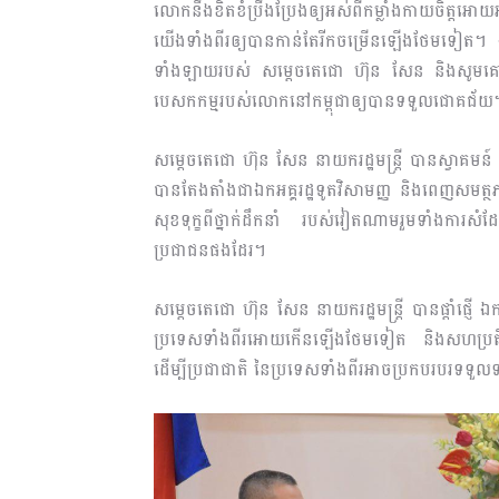
លោកនឹងខិតខំប្រឹងប្រែងឲ្យអស់ពីកម្លាំងកាយចិត្តអោយអ
យើងទាំងពីរឲ្យបានកាន់តែរីក​ចម្រើន​ឡើងថែមទៀត។
ទាំងឡាយរបស់ សម្ដេចតេជោ ហ៊ុន សែន និងសូមគោរពស្ន
បេសកកម្មរបស់លោកនៅកម្ពុជាឲ្យបានទទួលជោគជ័យ
សម្ដេចតេជោ ហ៊ុន សែន នាយករដ្ឋមន្ត្រី បានស្វា
បានតែងតាំងជាឯកអគ្គរដ្ឋទូតវិសាមញ្ញ និងពេញសមត្ថភ
សុខទុក្ខពីថ្នាក់ដឹកនាំ របស់វៀតណាមរួមទាំង​កា
ប្រជាជនផង​ដែរ​។
សម្ដេចតេជោ ហ៊ុន សែន នាយករដ្ឋមន្ត្រី បានផ្តាំផ្
ប្រទេសទាំងពីរអោយកើនឡើងថែមទៀត និងសហប្រតិបត្ត
ដើម្បីប្រជាជាតិ នៃប្រទេសទាំងពីរអាចប្រកបរបរទ