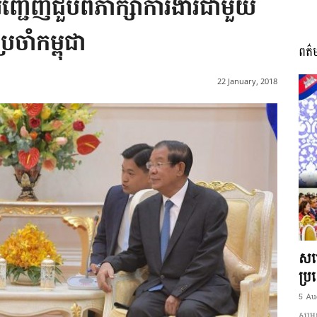
ជើញជួប​ពិភាក្សាការ​ងារជាមួយ
រចាំកម្ពុជា
ពត៌
I
22 January, 2018
អង្គ
ភាព​
សម្
ប្រ
5 Au
សម្ដេ