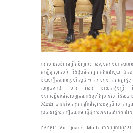
នៅវិមានសន្តិភាពព្រឹកមិញនេះ សម្តេចអគ្គមហាសេនាប
អញ្ជើញស្វាគមន៍ និងជួបពិភាក្សាការងារជាមួយ ឯក
និយមវៀតណាមប្រចាំកម្ពុជា។ ឯកឧត្តម ឯកអគ្គរដ្ឋទូត បា
សម្ដេច​តេជោ ហ៊ុន សែន នាយករដ្ឋមន្ត្រី និង
មហាសន្និបាតវិសាមញ្ញតំណាងទូទាំងប្រទេស ដែលប
Minh បាននាំមកនូវការផ្តាំផ្ញើសួរសុខទុក្ខពីលោកអគ្គ
ប្រធានរដ្ឋសភាវៀតណាម ផ្ញើជូនសម្តេច​តេជោផងដែរ។
ឯកឧត្តម Vu Quang Minh បានជម្រាបជូនសម្ដេ