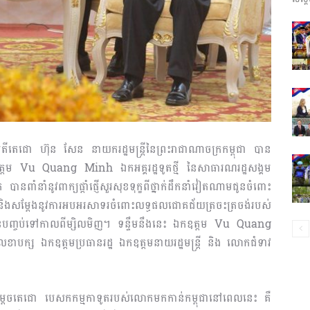
ព័ត៌មាន​
និង
តីតេជោ ហ៊ុន សែន នាយករដ្ឋមន្រ្តីនៃព្រះរាជាណាចក្រកម្ពុជា បាន
ឧត្តម Vu Quang Minh ឯកអគ្គរដ្ឋទូតថ្មី នៃសាធារណរដ្ឋសង្គម
នពាំនាំនូវពាក្យផ្តាំផ្ញើសួរសុខទុក្ខ​ពីថ្នាក់ដឹកនាំវៀតណាមជូនចំពោះ
ប្រតិកម្ម
សម្តែងនូវការអ
បអរសាទរចំពោះលទ្ធផលជោគជ័យត្រចះត្រចង់របស់
ានបញ្ចប់ទៅកាលពីម្សិលមិញ។ ទន្ទឹមនឹងនេះ ឯកឧត្តម Vu Quang
លេខាបក្ស ឯកឧត្តមប្រធានរដ្ឋ ឯកឧត្តមនាយរដ្ឋមន្រ្តី និង លោកជំទាវ​
រហ័ស
ចតេជោ បេសកកម្មកាទូតរបស់លោកមកកាន់កម្ពុជានៅពេលនេះ គឺ