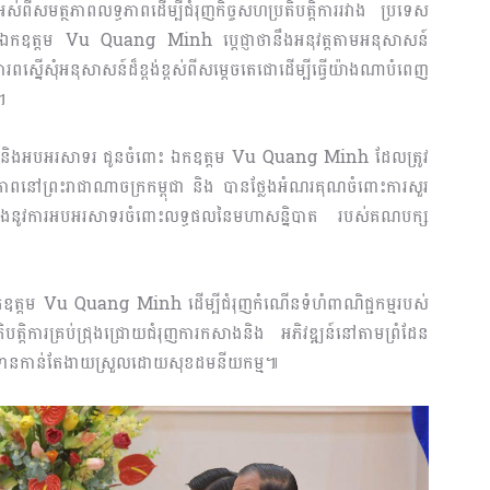
ស់ពីសមត្ថភាពលទ្ធភាពដើម្បីជំរុញកិច្ចសហប្រតិបត្តិការរវាង ប្រទេស
ឯកឧត្តម Vu Quang Minh ប្ដេជ្ញាថានឹងអនុវត្តតាមអនុសាសន៍
ើសុំអនុសាសន៍ដ៏ខ្ពង់ខ្ពស់ពីសម្ដេចតេជោដើម្បីធ្វើយ៉ាងណាបំពេញ
។
គមន៍ និងអបអរសាទរ ជូនចំពោះ ឯកឧត្តម Vu Quang Minh ដែលត្រូវ
ាពនៅព្រះ​រា​ជា​ណាចក្រកម្ពុជា និង បានថ្លែងអំណរគុណចំពោះការសួរ
រសំដែងនូវការអបអរសាទរចំពោះលទ្ធផលនៃមហាសន្និបាត របស់គណបក្ស
ញើ ឯកឧត្តម Vu Quang Minh ដើម្បីជំរុញកំណើនទំហំពាណិជ្ជកម្មរបស់
ិការគ្រប់ជ្រុងជ្រោយជំរុញការកសាងនិង អភិវឌ្ឍន៍នៅតាមព្រំដែន
ទួលទានកាន់តែងាយស្រួលដោយសុខដមនីយកម្ម៕