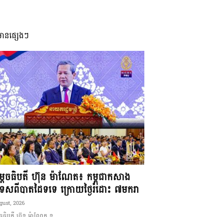
មានផ្សេងៗ
ដេចធិបតី ហ៊ុន ម៉ាណែត៖ កម្ពុជាកសាង
ទេសពីបាតដៃទទេ ក្រោយថ្ងៃរំដោះ ៧មករា
gust, 2026
ចធិបតី ហ៊ុន ម៉ាណែត ន...