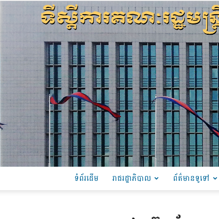
ទំព័រដើម
រាជរដ្ឋាភិបាល
ព័ត៌មានទូទៅ