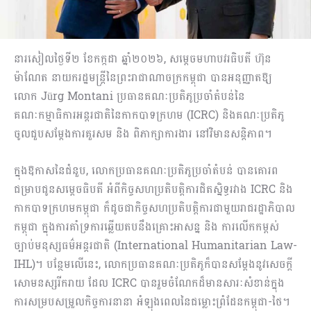
នារសៀលថ្ងៃទី២ ខែកក្កដា ឆ្នាំ២០២៦, សម្តេចមហាបវរធិបតី ហ៊ុន
ម៉ាណែត នាយករដ្ឋមន្ត្រីនៃព្រះរាជាណាចក្រកម្ពុជា បានអនុញ្ញាតឱ្យ
លោក Jürg Montani ប្រធានគណៈប្រតិភូប្រចាំតំបន់នៃ
គណៈកម្មាធិការអន្តរជាតិនៃកាកបាទក្រហម (ICRC) និងគណៈប្រតិភូ
ចូលជួបសម្តែងការគួរសម និង ពិភាក្សាការងារ នៅវិមានសន្តិភាព។
ក្នុងឱកាសនៃជំនួប, លោកប្រធានគណៈប្រតិភូប្រចាំតំបន់ បានគោរព
ជម្រាបជូនសម្ដេចធិបតី អំពីកិច្ចសហប្រតិបត្តិការជិតស្និទ្ធរវាង ICRC និង
កាកបាទក្រហមកម្ពុជា ក៏ដូចជាកិច្ចសហប្រតិបត្តិការជាមួយរាជរដ្ឋាភិបាល
កម្ពុជា ក្នុងការគាំទ្រការឆ្លើយតបនឹងគ្រោះអាសន្ន និង ការលើកកម្ពស់
ច្បាប់មនុស្សធម៌អន្តរជាតិ (International Humanitarian Law-
IHL)។ បន្ថែមលើនេះ, លោកប្រធានគណៈប្រតិភូក៏បានសម្ដែងនូវសេចក្ដី
សោមនស្សរីករាយ ដែល ICRC បានរួមចំណែកដ៏មានសារៈសំខាន់ក្នុង
ការសម្របសម្រួលកិច្ចការនានា​ អំឡុងពេលនៃជម្លោះព្រំដែនកម្ពុជា-ថៃ។