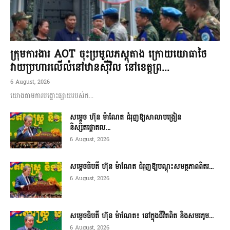
ក្រុមការងារ AOT ចុះប្រមូលភស្តុតាង ក្រោយយោធាថៃ
វាយប្រហារលើលំនៅឋានស៊ីវិល នៅខេត្តព្រ...
6 August, 2026
យោងតាមការបង្ហោះផ្សាយរបស់ក...
សម្តេច ហ៊ុន ម៉ាណែត ជំរុញឱ្យសាលាបង្រៀន
និស្សិតផ្តោតល...
6 August, 2026
សម្តេចធិបតី ហ៊ុន ម៉ាណែត ជំរុញឱ្យបណ្តុះសមត្ថភាពពិតរ...
6 August, 2026
សម្តេចធិបតី ហ៊ុន ម៉ាណែត៖ នៅក្នុងជីវិតពិត និងសមរភូម...
6 August, 2026