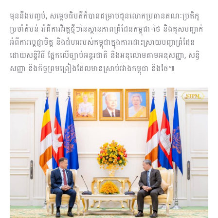
មុននឹងបញ្ចប់, សម្តេចធិបតីក៏បានជម្រាបជូនលោកប្រធានគណៈប្រតិភូ
ប្រចាំតំបន់ អំពីការវិវត្តថ្មីៗនៃស្ថានភាពព្រំដែនកម្ពុជា-ថៃ និងគូសបញ្ជាក់
អំពីការប្តេជ្ញាចិត្ត និងជំហររបស់កម្ពុជាក្នុងការដោះស្រាយបញ្ហាព្រំដែន
ដោយសន្តិវិធី ផ្អែកលើច្បាប់អន្តរជាតិ និងអនុលោមតាមអនុសញ្ញា, សន្ធិ
សញ្ញា និងកិច្ចព្រមព្រៀងដែលមានស្រាប់រវាងកម្ពុជា និងថៃ៕