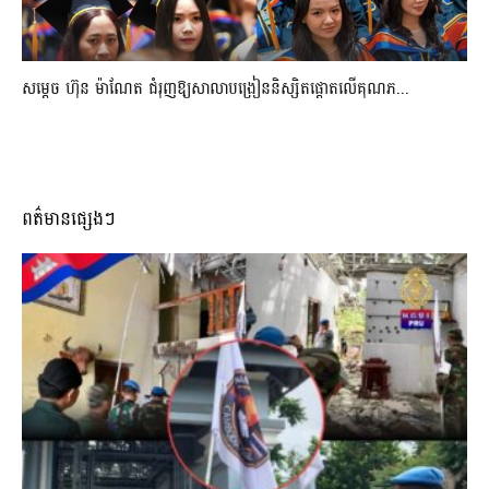
សម្តេច ហ៊ុន ម៉ាណែត ជំរុញឱ្យសាលាបង្រៀននិស្សិតផ្តោតលើគុណភ...
ពត៌មានផ្សេងៗ