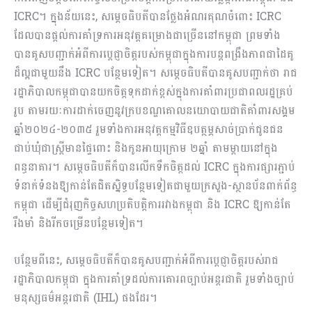
ICRC។ ក្នុងន័យនេះ, សម្ដេចធិបតីបានថ្លែងអំណរគុណចំពោះ ICRC
ដែលបានផ្ដល់ការគាំទ្រការអនុវត្តគម្រោងជាច្រើននៅកម្ពុជា ព្រមទាំង
បានគូសបញ្ជាក់អំពីការប្ដេជ្ញាចិត្តរបស់កម្ពុជាក្នុងការបន្តពង្រឹងភាពជាដៃគូ
ដ៏ល្អជាមួយនឹង ICRC បន្ថែមទៀត។ សម្ដេចធិបតីបានគូសបញ្ជាក់ថា រាជ
រដ្ឋាភិបាលកម្ពុជាបានយកចិត្តទុកដាក់ខ្ពស់ក្នុងការគាំពារប្រជាពលរដ្ឋគ្រប់
រូប តាមរយៈការដាក់ចេញនូវក្របខណ្ឌគោលនយោបាយជាតិគាំពារសង្គម
ឆ្នាំ២០២៤-២០៣៥ រួមទាំងការអនុវត្តកម្មវិធីឧបត្ថម្ភសាច់ប្រាក់ជូនជន
ជាប់ឃុំជាស្ត្រីមានផ្ទៃពោះ និងកូនអាយុក្រោម ២ឆ្នាំ តាមម្តាយនៅក្នុង
ពន្ធនាគារ។ សម្ដេចធិបតីក៏បានលើកទឹកចិត្តដល់ ICRC ក្នុងការផ្សារភ្ជាប់
ទំនាក់ទំនងឱ្យកាន់តែជិតស្និទ្ធបន្ថែមទៀតជាមួយក្រសួង-ស្ថានប័នពាក់ព័ន្ធ
កម្ពុជា ដើម្បីជំរុញកិច្ចសហប្រតិបត្តិការរវាងកម្ពុជា និង ICRC ឱ្យកាន់តែ
រឹងមាំ និងរីកចម្រើនបន្ថែមទៀត។
បន្ថែមពីនេះ, សម្ដេចធិបតីក៏បានគូសបញ្ជាក់អំពីការប្ដេជ្ញាចិត្តរបស់រាជ
រដ្ឋាភិបាលកម្ពុជា ក្នុងការគាំទ្រដល់ការគោរពច្បាប់អន្តរជាតិ រួមទាំងច្បាប់
មនុស្សធម៌អន្តរជាតិ (IHL) ផងដែរ។