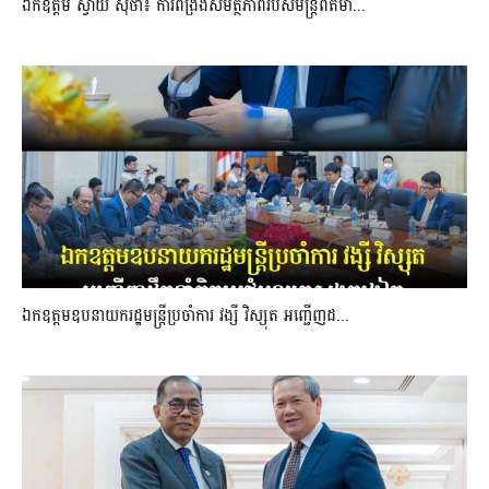
ឯកឧត្តម ស្វាយ ស៊ីថា៖ ការពង្រឹងសមត្ថភាពរបស់មន្ត្រីព័ត៌មា...
ឯកឧត្តមឧបនាយករដ្ឋមន្រ្តីប្រចាំការ វង្សី វិស្សុត អញ្ជើញដ...