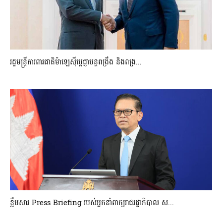
រដ្ឋមន្ត្រីការពារជាតិម៉ាឡេស៊ីប្ដេជ្ញាបន្តពង្រឹង និងពង្រ...
ខ្លឹមសារ Press Briefing របស់អ្នកនាំពាក្យរាជរដ្ឋាភិបាល ស...