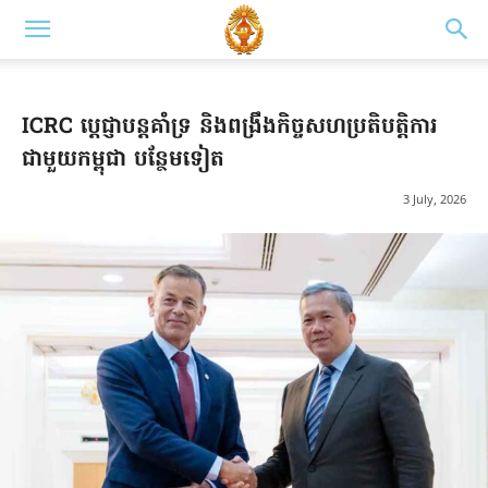
ICRC ប្ដេជ្ញាបន្តគាំទ្រ និងពង្រឹងកិច្ចសហប្រតិបត្តិការ
ជាមួយកម្ពុជា បន្ថែមទៀត
3 July, 2026