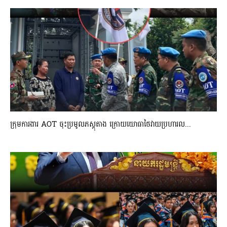
ក្រុមការងារ AOT ចុះប្រមូលភស្តុតាង ក្រោយយោធាថៃវាយប្រហារល...