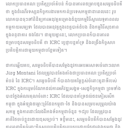
លោកប្រធានគណៈប្រតិភូប្រចាំតំបន់ ក៏បានគោរពជម្រាបជូនសម្ដេចធិបតី
ថា ក្នុងដំណើរទស្សនកិច្ចការងារមកកាន់ប្រទេសកម្ពុជានាពេលនេះ រូប
លោកបានចុះទៅពិនិត្យការអនុវត្តគម្រោងជំនួយកម្មវិធីស្តារលទ្ធភាពពល
កម្មកាយសម្បទា ដែលបានអនុវត្តក្នុងខេត្តបាត់ដំបង និងកម្មវិធីសុខភាព
ក្នុងពន្ធនាគារ ផងដែរ។ ជាមួយគ្នានេះ, លោកប្រធានក៏បានគោរព
ជម្រាបជូនសម្ដេចធិបតី​ ថា ICRC ប្ដេជ្ញាបន្តគាំទ្រ និងពង្រឹងកិច្ចសហ
ប្រតិបត្តិការជាមួយកម្ពុជាបន្ថែមទៀត។
ជាការឆ្លើយតប, សម្ដេចធិបតីបានសម្ដែងនូវការអបអរសាទរចំពោះលោក
Jürg Montani ដែលត្រូវបានតែងតាំងជាប្រធានគណៈប្រតិភូប្រចាំ
តំបន់ នៃ ICRC។ សម្តេចធិបតី ក៏បានវាយតម្លៃខ្ពស់ចំពោះតួនាទីរបស់
ICRC ក្នុងការរួមចំណែកដល់ការអភិវឌ្ឍសង្គម-សេដ្ឋកិច្ចកម្ពុជា ព្រមទាំង
បានថ្លែងអំណរគុណចំពោះ ICRC ដែលបានគាំទ្រដល់ជនភៀសសឹក
កម្ពុជា​ ក្នុងអំឡុងជម្លោះព្រំដែនកម្ពុជា-ថៃ និងបានសម្របសម្រួលយ៉ាង
សកម្ម ក្នុងការដោះលែងវីរកងទ័ពកម្ពុជាចំនួន ១៨រូប ដែលត្រូវបាន
ភាគីថៃចាប់ខ្លួនដោយខុសច្បាប់។ ទន្ទឹមនេះ, សម្ដេចធិបតីក៏បានសម្ដែងនូវ
ការពេញចិត្តចំពោះកិច្ចសហប្រតិបត្តិការប្រកបដោយផ្លែផ្ការវាងកម្ពុជា និង