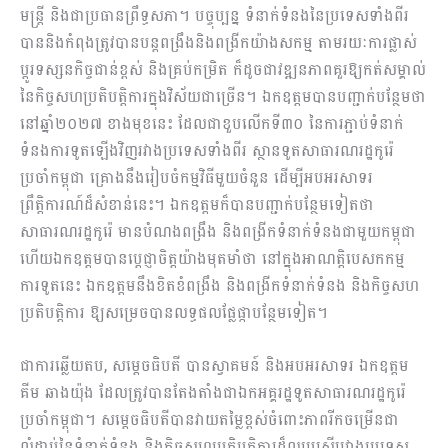
មន្ត្រី និងជាប្រធានព្រឹទ្ធសភា។ បច្ចុប្បន្ន ទំនាក់ទំនង​នៃប្រទេសទាំងពីរ​
បាននិងកំពុងត្រូវបានបន្តពង្រឹងនិងពង្រីកយ៉ាងសកម្ម តាមរយៈការផ្លាស់
ប្តូរទស្សនកិច្ចជាន់ខ្ពស់ និងគ្រប់កម្រិត ក៏ដូចជាវឌ្ឍនភាពគួរឱ្យកត់សម្គាល់
នៃកិច្ចសហប្រតិបត្តិការក្នុងវិស័យជាច្រើន។ ឯកឧត្តមបានបញ្ជាក់បន្ថែមថា
នៅឆ្នាំ២០២៧ ខាងមុខនេះ ដែលជាខួបលើកទី៣០ នៃការភ្ជាប់ទំនាក់
ទំនងការទូតឡើងវិញរវាងប្រទេសទាំងពីរ ស្ថានទូតសាធារណរដ្ឋកូរ៉េ
ប្រចាំកម្ពុជា គ្រោងនឹងរៀបចំកម្មវិធីមួយចំនួន ដើម្បីអបអរសាទរ
ព្រឹត្តិការណ៍ដ៏សំខាន់នេះ។ ឯកឧត្តមក៏បានបញ្ជាក់បន្ថែមទៀតថា
សាធារណរដ្ឋកូរ៉េ មានបំណងពង្រឹង និងពង្រីកទំនាក់ទំនងជាមួយកម្ពុជា
ហើយឯកឧត្តមបានប្ដេជ្ញាចិត្តយ៉ាងមុតមាំថា នៅក្នុងអាណត្តិបេសកកម្ម
ការទូតនេះ ឯកឧត្តមនឹងខិតខំពង្រឹង និងពង្រីកទំនាក់ទំនង និងកិច្ចសហ
ប្រតិបត្តិការ ឱ្យសម្រេចបានលទ្ធផលផ្លែផ្កាបន្ថែមទៀត។
ជាការឆ្លើយតប, សម្ដេចធិបតី បានស្វាគមន៍ និងអបអរសាទរ ឯកឧត្តម
គីម ឆាងយ៉ុង ដែលត្រូវបានតែងតាំងជាឯកអគ្គរដ្ឋទូតសាធារណរដ្ឋកូរ៉េ
ប្រចាំកម្ពុជា។ សម្ដេចធិបតីបានវាយតម្លៃខ្ពស់ចំពោះភាពរីកចម្រើនជា
លំដាប់នៃទំនាក់ទំនង និងកិច្ចសហប្រតិបត្តិការដ៏ល្អប្រសើរ​រវាងប្រទេស​