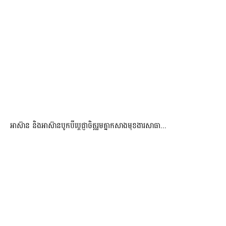
អាស៊ាន និងអាស៊ានបូកបីប្តេជ្ញាចិត្តរួមគ្នាកសាងមុខងារសាធា...