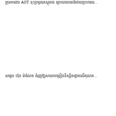
ក្រុមការងារ AOT ចុះប្រមូលភស្តុតាង ក្រោយយោធាថៃវាយប្រហារល...
សម្តេច ហ៊ុន ម៉ាណែត ជំរុញឱ្យសាលាបង្រៀននិស្សិតផ្តោតលើគុណភ...