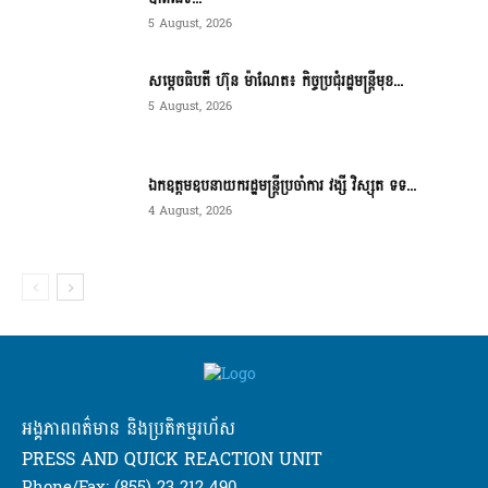
5 August, 2026
សម្ដេចធិបតី ហ៊ុន ម៉ាណែត៖ កិច្ចប្រជុំរដ្ឋមន្ត្រីមុខ...
5 August, 2026
ឯកឧត្តមឧបនាយករដ្ឋមន្ត្រីប្រចាំការ វង្សី វិស្សុត ទទ...
4 August, 2026
អង្គភាពពត៌មាន និងប្រតិកម្មរហ័ស
PRESS AND QUICK REACTION UNIT
Phone/Fax: (855) 23 212 490