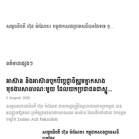
សម្ដេចធិបតី ហ៊ុន ម៉ាណែត៖ កម្ពុជាកសាងប្រទេសពីបាតដៃទទេ ក្...
ពត៌មានផ្សេងៗ
អាស៊ាន និងអាស៊ានបូកបីប្តេជ្ញាចិត្តរួមគ្នាកសាង
មុខងារសាធារណៈមួយ ដែលយកប្រជាជនជាស្នូ...
5 August, 2026
សម្តេចមហាបវរធិបតី ហ៊ុន ម៉ាណែត នាយករដ្ឋមន្ត្រីនៃព្រះរាជាណាចក្រកម្ពុជា បាន
អនុញ្ញាតឱ្យគណៈប្រតិភូប្រមុខមុខងារសាធារណៈអាស៊ាន ដែលដឹកនាំដោយ ឯកឧត្តម
បណ្ឌិត Zudan Arif Fakrulloh
សម្ដេចធិបតី ហ៊ុន ម៉ាណែត៖ កម្ពុជាកសាងប្រទេសពី
បាតដៃទ...