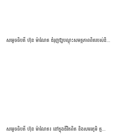
សម្តេចធិបតី ហ៊ុន ម៉ាណែត ជំរុញឱ្យបណ្តុះសមត្ថភាពពិតរបស់និ...
សម្តេចធិបតី ហ៊ុន ម៉ាណែត៖ នៅក្នុងជីវិតពិត និងសមរភូមិ គ្ម...