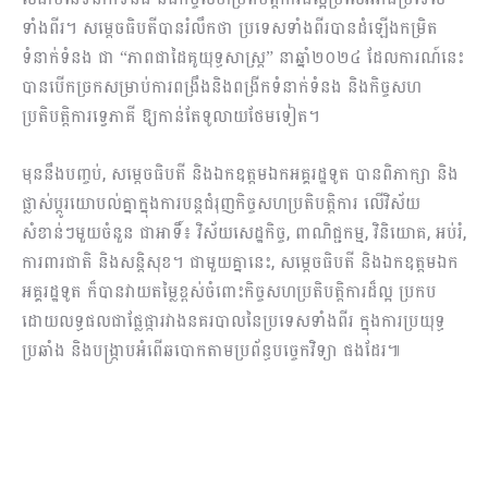
ទាំងពីរ។ សម្តេចធិបតីបានរំលឹកថា ប្រទេសទាំងពីរបានដំឡើងកម្រិត
ទំនាក់ទំនង ជា “ភាពជាដៃគូយុទ្ធសាស្ត្រ” នាឆ្នាំ២០២៤ ដែលការណ៍នេះ
បានបើកច្រកសម្រាប់ការពង្រឹងនិងពង្រីកទំនាក់ទំនង និងកិច្ចសហ
ប្រតិបត្តិការទ្វេភាគី ឱ្យកាន់តែទូលាយថែមទៀត។
មុននឹងបញ្ចប់, សម្ដេចធិបតី និងឯកឧត្តមឯកអគ្គរដ្ឋទូត បានពិភាក្សា និង
ផ្លាស់ប្ដូរយោបល់គ្នាក្នុងការបន្តជំរុញកិច្ចសហប្រតិបត្តិការ លើវិស័យ
សំខាន់ៗមួយចំនួន ជាអាទិ៍៖ វិស័យសេដ្ឋកិច្ច, ពាណិជ្ជកម្ម, វិនិយោគ, អប់រំ,
ការពារជាតិ និងសន្តិសុខ។ ជាមួយគ្នានេះ, សម្ដេចធិបតី និងឯកឧត្តមឯក
អគ្គរដ្ឋទូត ក៏បានវាយតម្លៃខ្ពស់ចំពោះកិច្ចសហប្រតិបត្តិការដ៏ល្អ ប្រកប
ដោយលទ្ធផលជាផ្លែផ្ការវាងនគរបាលនៃប្រទេសទាំងពីរ ក្នុងការប្រយុទ្ធ
ប្រឆាំង និងបង្រ្កាបអំពើឆបោកតាមប្រព័ន្ធបច្ចេកវិទ្យា ផងដែរ៕