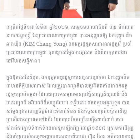
នាព្រឹកថ្ងៃទី១៧ ខែមីនា ឆ្នាំ២០២៦, សម្ដេចមហាបវរធិបតី ហ៊ុន ម៉ាណែត
នាយករដ្ឋមន្ត្រី នៃព្រះរាជាណាចក្រកម្ពុជា បានអនុញ្ញាតឱ្យ ឯកឧត្តម គីម
ឆាងយ៉ុង (KIM Chang Yong) ឯកអគ្គរដ្ឋទូតសាធារណរដ្ឋកូរ៉េ ប្រចាំ
ព្រះរាជាណាចក្រកម្ពុជា ចូលជួបសម្ដែងការគួរសម និងពិភាក្សាការងារ
នៅវិមានសន្ដិភាព។
ក្នុងឱកាសនៃជំនួប, ឯកឧត្តមអគ្គរដ្ឋទូតបានគូសបញ្ជាក់ថា ឯកឧត្តមពិត
ជាមានកិត្តិយសណាស់ ដែលត្រូវបានរដ្ឋាភិបាលកូរ៉េតែងតាំងជាឯកអគ្គ
រដ្ឋទូតប្រចាំកម្ពុជា ដែលជាប្រទេសមួយមានប្រវត្តិសាស្ត្រដ៏យូរលង់ និង
មានវប្បធម៌ អរិយធម៌ដ៏សម្បូរបែប។ ទន្ទឹមនេះ ឯកឧត្តមអគ្គរដ្ឋទូត បាន
សម្ដែងនូវការពេញចិត្តចំពោះទំនាក់ទំនង និងកិច្ចសហប្រតិបត្តិការដ៏ល្អ
ប្រសើររវាងប្រទេសទាំងពីរ ដែលបានរីកចម្រើនឡើងជាលំដាប់ ចាប់
តាំងពីការភ្ជាប់ទំនាក់ទំនងការទូតឡើងវិញ នៅឆ្នាំ១៩៩៧ ក្រោមការជំរុញ
និងគាំទ្ររបស់សម្ដេចអគ្គមហាសេនាបតីតេជោ ហ៊ុន សែន អតីតនាយករដ្ឋ