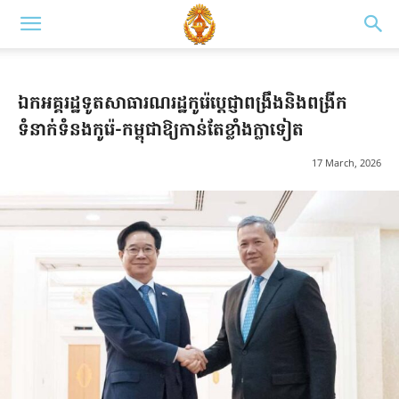
ឯកអគ្គរដ្ឋទូតសាធារណរដ្ឋកូរ៉េប្ដេជ្ញាពង្រឹងនិងពង្រីក
ទំនាក់ទំនងកូរ៉េ-កម្ពុជាឱ្យកាន់តែខ្លាំងក្លាទៀត
17 March, 2026