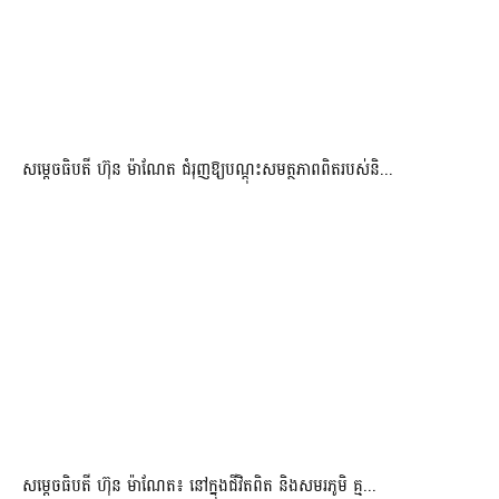
សម្តេចធិបតី ហ៊ុន ម៉ាណែត ជំរុញឱ្យបណ្តុះសមត្ថភាពពិតរបស់និ...
សម្តេចធិបតី ហ៊ុន ម៉ាណែត៖ នៅក្នុងជីវិតពិត និងសមរភូមិ គ្ម...