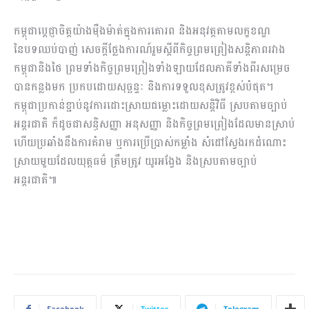
កម្ពុជាប្តេជ្ញាចិត្តយ៉ាងម៉ឺងម៉ាត់ក្នុងការគោរព និងអនុវត្តតាមលក្ខខណ្ឌ
នៃបទឈប់បាញ់ សេចក្តីថ្លែងការណ៍រួមស្តីពីកិច្ចព្រមព្រៀងសន្តិភាពរវាង
កម្ពុជានិងថៃ ព្រមទាំងកិច្ចព្រមព្រៀងទាំងឡាយដែលភាគីទាំងពីរសម្រេច
បានកន្លងមក ប្រកបដោយសុច្ឆន្ទៈ និងការទទួលខុសត្រូវខ្ពស់បំផុត។
កម្ពុជាប្រកាន់ខ្ជាប់នូវការដោះស្រាយជម្លោះដោយសន្តិវិធី ស្របតាមច្បាប់
អន្តរជាតិ ក៏ដូចជាសន្ធិសញ្ញា អនុសញ្ញា និងកិច្ចព្រមព្រៀងដែលមានស្រាប់
ហើយប្រឆាំងនឹងការគំរាម ឬការប្រើប្រាស់កម្លាំង សំដៅស្វែងរកដំណោះ
ស្រាយមួយដែលយុត្តធម៌ ត្រឹមត្រូវ យូរអង្វែង និងស្របតាមច្បាប់
អន្តរជាតិ៕
Facebook
Twitter
Telegram