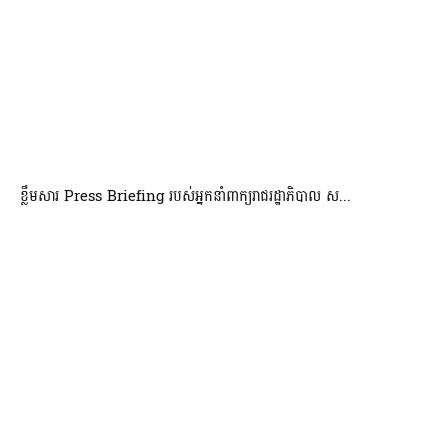
ខ្លឹមសារ Press Briefing របស់អ្នកនាំពាក្យរាជរដ្ឋាភិបាល ស...