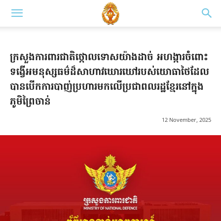
ក្រសួងការពារជាតិថ្កោលទោសយ៉ាងដាច់ អហង្ការចំពោះ
ទង្វើអមនុស្សធម៌ដ៏សាហាវឃោរឃៅរបស់យោធាថៃដែល
បានបើកការបាញ់ប្រហារមកលើប្រជាពលរដ្ឋខ្មែរនៅក្នុង
ភូមិព្រៃចាន់
12 November, 2025