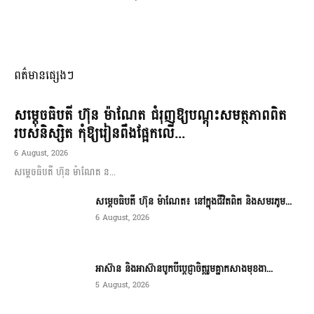
ពត៌មានផ្សេងៗ
សម្តេចធិបតី ហ៊ុន ម៉ាណែត ជំរុញឱ្យបណ្តុះសមត្ថភាពពិត
របស់និស្សិត កុំឱ្យរៀនពឹងផ្អែកលើ...
6 August, 2026
សម្តេចធិបតី ហ៊ុន ម៉ាណែត ន...
សម្តេចធិបតី ហ៊ុន ម៉ាណែត៖ នៅក្នុងជីវិតពិត និងសមរភូម...
6 August, 2026
អាស៊ាន និងអាស៊ានបូកបីប្តេជ្ញាចិត្តរួមគ្នាកសាងមុខងា...
5 August, 2026