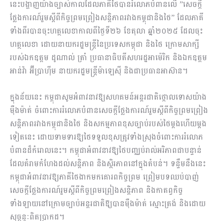
នេះបង្ហាញយ៉ាងច្បាស់កាលដែលភាគីថៃបានរំលោភបំពានលើ ”សេចក្តី
ថ្លែងការណ៍រួមស្តីពីកិច្ចព្រមព្រៀងសន្តិភាពរវាងកម្ពុជានិងថៃ” ដែលភាគី
ទាំងពីរបានចុះហត្ថលេខាកាលពីថ្ងៃទី២៦ ខែតុលា ឆ្នាំ២០២៥ ដែលចុះ
ហត្ថលេខា ដោយនាយករដ្ឋមន្ត្រីនៃប្រទេសកម្ពុជា និងថៃ ក្រោមសាក្សី
របស់ឯកឧត្តម ដូណាល់ ត្រាំ ប្រធានាធិបតីសហរដ្ឋអាម៉េរិក និងឯកឧត្តម
អាន់វ៉ា អ៊ីប្រាហ៊ីម នាយករដ្ឋមន្ត្រីម៉ាឡេស៊ី និងជាប្រធានអាស៊ាន។
ក្នុងន័យនេះ កម្ពុជាសូមអំពាវនាវឱ្យសហគមន៍អន្តរជាតិថ្កោលទោសយ៉ាង
ម៉ឺងម៉ាត់ ចំពោះការរំលោភបំពានសេចក្តីថ្លែងការណ៍រួមស្តីពីកិច្ចព្រមព្រៀង
សន្តិភាពរវាងកម្ពុជានិងថៃ និងសកម្មភាពខុសច្បាប់របស់ថៃម្តងហើយម្តង
ទៀតនេះ ដោយទាមទារឱ្យថៃទទួលខុសត្រូវទាំងស្រុងចំពោះការរំលោភ
បំពានដ៏កំរោលនេះ។ កម្ពុជាអំពាវនាវឱ្យថៃបញ្ឈប់រាល់អរិភាពជាបន្ទាន់
ដែលគំរាមកំហែងដល់សន្តិភាព និងស្ថិរភាពនៅក្នុងតំបន់។ ទន្ទឹមនឹងនេះ
កម្ពុជាអំពាវនាវឱ្យភាគីថៃងាកមកគោរពកិច្ចព្រម ព្រៀមបទឈប់បាញ់
សេចក្តីថ្លែងការណ៍រួមស្តីពីកិច្ចព្រមព្រៀងសន្តិភាព និងកាតព្វកិច្ច
ទាំងឡាយនៅក្រោមច្បាប់អន្តរជាតិឱ្យបានម៉ឺងម៉ាត់ ស្មោះត្រង់ និងដោយ
សុច្ឆន្ទៈពិតប្រាកដ។