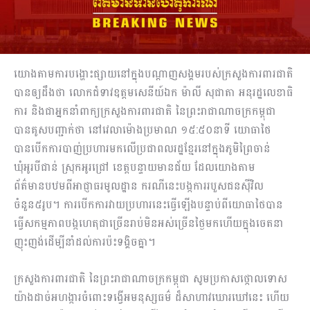
យោងតាមការបង្ហោះផ្សាយនៅក្នុងបណ្ដាញសង្គមរបស់ក្រសួងការពារជាតិ
បានឲ្យដឹងថា លោកជំទាវឧត្តមសេនីយ៍ឯក ម៉ាលី សុជាតា អនុរដ្ឋលេខាធិ
ការ និងជាអ្នកនាំពាក្យក្រសួងការពារជាតិ នៃព្រះរាជាណាចក្រកម្ពុជា
បានគូសបញ្ជាក់ថា នៅវេលាម៉ោងប្រមាណ ១៥:៥០នាទី យោធាថៃ
បានបើកការបាញ់ប្រហារមកលើប្រជាពលរដ្ឋខ្មែរនៅក្នុងភូមិព្រៃចាន់
ឃុំអូរបីជាន់ ស្រុកអូរជ្រៅ ខេត្តបន្ទាយមានជ័យ ដែលយោងតាម
ព័ត៌មានបឋមពីអាជ្ញាធរមូលដ្ឋាន ករណីនេះបង្កការរបួសជនស៊ីវិល
ចំនួន៥រូប។ ការបើកការវាយប្រហារនេះធ្វើឡើងបន្ទាប់ពីយោធាថៃបាន
ធ្វើសកម្មភាពបង្កហេតុជាច្រើនរាប់មិនអស់ច្រើនថ្ងៃមកហើយក្នុងចេតនា
ញុះញង់ដើម្បីនាំដល់ការប៉ះទង្គិចគ្នា។
ក្រសួងការពារជាតិ នៃព្រះរាជាណាចក្រកម្ពុជា សូមប្រកាសថ្កោលទោស
យ៉ាងដាច់អហង្ការចំពោះទង្វើអមនុស្សធម៌ ដ៏សាហាវឃោរឃៅនេះ ហើយ