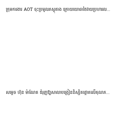
ក្រុមការងារ AOT ចុះប្រមូលភស្តុតាង ក្រោយយោធាថៃវាយប្រហារល...
សម្តេច ហ៊ុន ម៉ាណែត ជំរុញឱ្យសាលាបង្រៀននិស្សិតផ្តោតលើគុណភ...