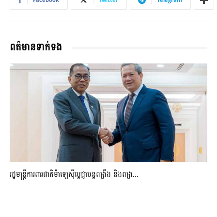
ពត៌មានទាក់ទង
រដ្ឋមន្ត្រីការពារជាតិម៉ាឡេស៊ីប្ដេជ្ញាបន្តពង្រឹង និងពង្រ...