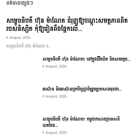
ពត៌មានផ្សេងៗ
សម្តេចធិបតី ហ៊ុន ម៉ាណែត ជំរុញឱ្យបណ្តុះសមត្ថភាពពិត
របស់និស្សិត កុំឱ្យរៀនពឹងផ្អែកលើ...
6 August, 2026
សម្តេចធិបតី ហ៊ុន ម៉ាណែត ន...
សម្តេចធិបតី ហ៊ុន ម៉ាណែត៖ នៅក្នុងជីវិតពិត និងសមរភូម...
6 August, 2026
អាស៊ាន និងអាស៊ានបូកបីប្តេជ្ញាចិត្តរួមគ្នាកសាងមុខងា...
5 August, 2026
សម្ដេចធិបតី ហ៊ុន ម៉ាណែត៖ កម្ពុជាកសាងប្រទេសពី
បាតដៃទ...
5 August, 2026