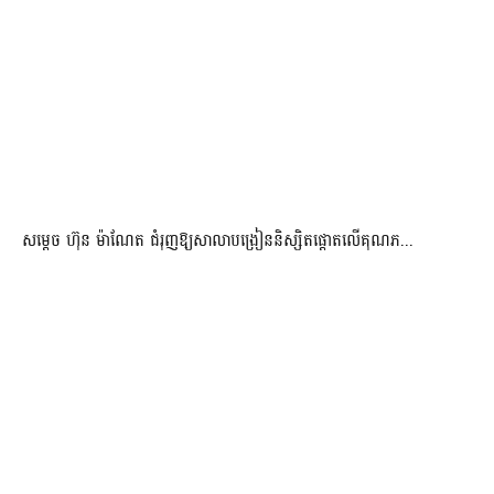
សម្តេច ហ៊ុន ម៉ាណែត ជំរុញឱ្យសាលាបង្រៀននិស្សិតផ្តោតលើគុណភ...