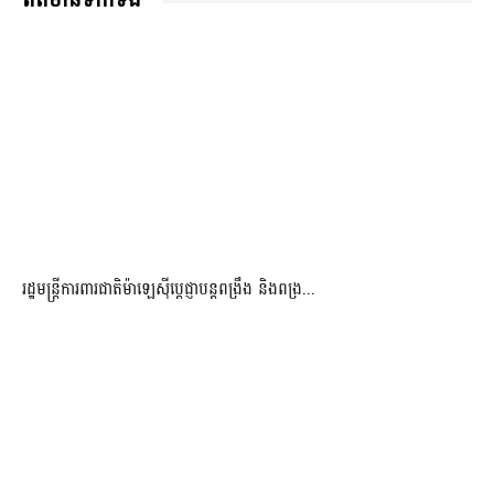
ពត៌មានទាក់ទង
រដ្ឋមន្ត្រីការពារជាតិម៉ាឡេស៊ីប្ដេជ្ញាបន្តពង្រឹង និងពង្រ...