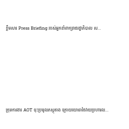
ខ្លឹមសារ Press Briefing របស់អ្នកនាំពាក្យរាជរដ្ឋាភិបាល ស...
ក្រុមការងារ AOT ចុះប្រមូលភស្តុតាង ក្រោយយោធាថៃវាយប្រហារល...