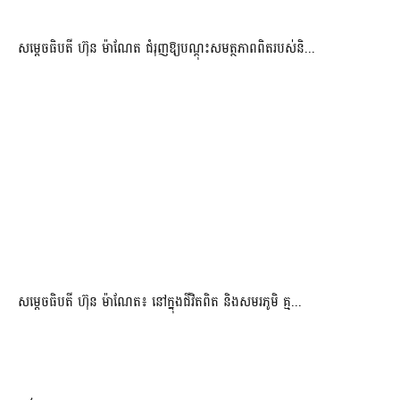
សម្តេចធិបតី ហ៊ុន ម៉ាណែត ជំរុញឱ្យបណ្តុះសមត្ថភាពពិតរបស់និ...
សម្តេចធិបតី ហ៊ុន ម៉ាណែត៖ នៅក្នុងជីវិតពិត និងសមរភូមិ គ្ម...