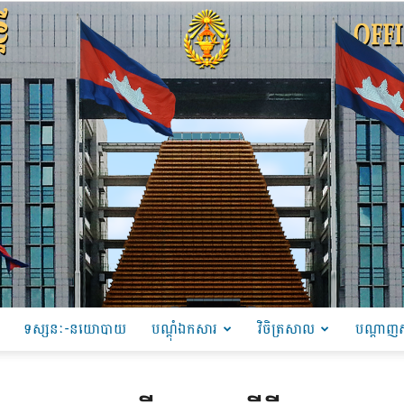
ទស្សនៈ-នយោបាយ
បណ្ដុំឯកសារ
វិចិត្រសាល
បណ្តាញស
PRU