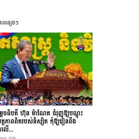
មានផ្សេងៗ
តេចធិបតី ហ៊ុន ម៉ាណែត ជំរុញឱ្យបណ្តុះ
្ថភាពពិតរបស់និស្សិត កុំឱ្យរៀនពឹង
ែកលើ...
gust, 2026