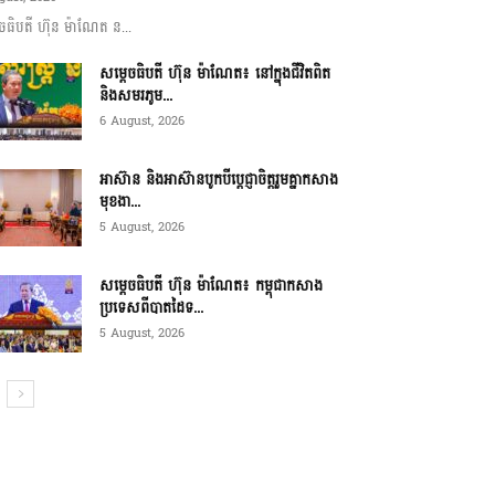
ចធិបតី ហ៊ុន ម៉ាណែត ន...
សម្តេចធិបតី ហ៊ុន ម៉ាណែត៖ នៅក្នុងជីវិតពិត
និងសមរភូម...
6 August, 2026
អាស៊ាន និងអាស៊ានបូកបីប្តេជ្ញាចិត្តរួមគ្នាកសាង
មុខងា...
5 August, 2026
សម្ដេចធិបតី ហ៊ុន ម៉ាណែត៖ កម្ពុជាកសាង
ប្រទេសពីបាតដៃទ...
5 August, 2026