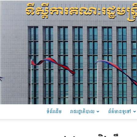
ទំព័រដើម
រាជរដ្ឋាភិបាល
ព័ត៌មានទូទៅ