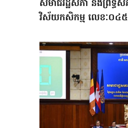
សមាជរដ្ឋសភា និងព្រឹទ្ធស
វិស័យកសិកម្ម លេខៈ០