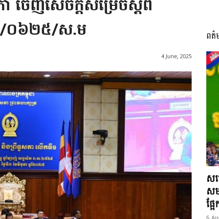
ភា ចេញសេចក្តីសម្រេចស្តីពី
៤៥/០៦២៥/ស.ម
ពត៌
I
4 June, 2025
អង្គ
ភាព​
សម្
សមត
ផ្អ
6 Au