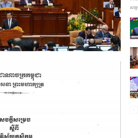
សម្តេ
ព័ត៌មាន​
និង
ប្រតិកម្ម
រហ័ស