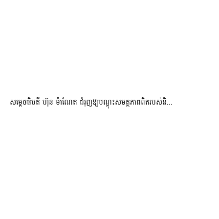
សម្តេចធិបតី ហ៊ុន ម៉ាណែត ជំរុញឱ្យបណ្តុះសមត្ថភាពពិតរបស់និ...