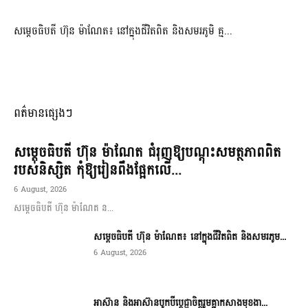
សម្តេចធិបតី ហ៊ុន ម៉ាណែត៖ នៅក្នុងជីវិតពិត និងសមរភូមិ គ្ម...
ពត៌មានផ្សេងៗ
សម្តេចធិបតី ហ៊ុន ម៉ាណែត ជំរុញឱ្យបណ្តុះសមត្ថភាពពិត
របស់និស្សិត កុំឱ្យរៀនពឹងផ្អែកលើ...
6 August, 2026
សម្តេចធិបតី ហ៊ុន ម៉ាណែត ន...
សម្តេចធិបតី ហ៊ុន ម៉ាណែត៖ នៅក្នុងជីវិតពិត និងសមរភូម...
6 August, 2026
អាស៊ាន និងអាស៊ានបូកបីប្តេជ្ញាចិត្តរួមគ្នាកសាងមុខងា...