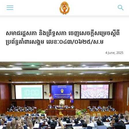
សមាជរដ្ឋសភា និងព្រឹទ្ធសភា ចេញសេចក្តីសម្រេចស្តីពី
ប្រព័ន្ធគាំពារសង្គម លេខៈ០៤៣/០៦២៥/ស.ម
4 June, 2025