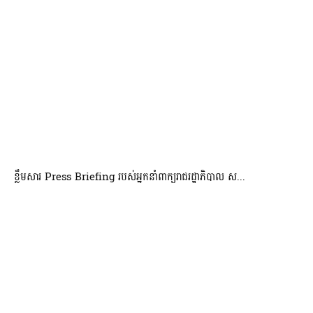
ខ្លឹមសារ Press Briefing របស់អ្នកនាំពាក្យរាជរដ្ឋាភិបាល ស...