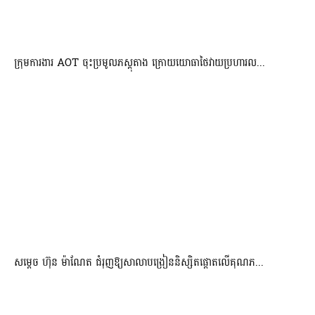
ក្រុមការងារ AOT ចុះប្រមូលភស្តុតាង ក្រោយយោធាថៃវាយប្រហារល...
សម្តេច ហ៊ុន ម៉ាណែត ជំរុញឱ្យសាលាបង្រៀននិស្សិតផ្តោតលើគុណភ...