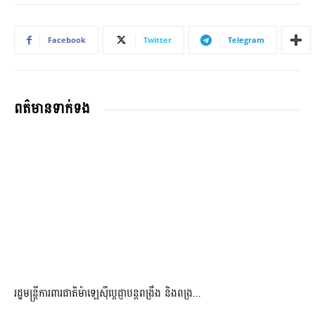
Facebook
Twitter
Telegram
ពត៌មានទាក់ទង
រដ្ឋមន្ត្រីការពារជាតិម៉ាឡេស៊ីប្ដេជ្ញាបន្តពង្រឹង និងពង្រ...