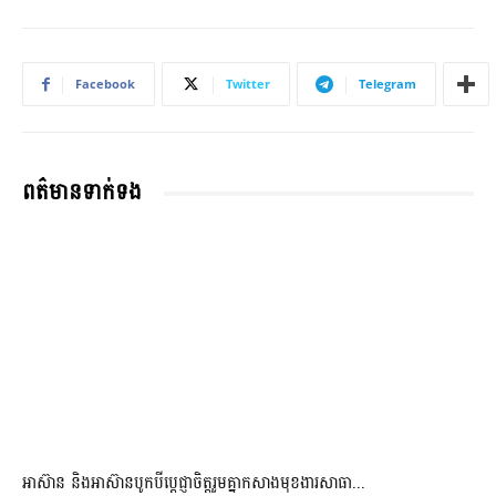
Facebook
Twitter
Telegram
ពត៌មានទាក់ទង
អាស៊ាន និងអាស៊ានបូកបីប្តេជ្ញាចិត្តរួមគ្នាកសាងមុខងារសាធា...