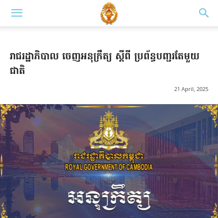
រាជរដ្ឋាភិបាល ចេញអនុក្រឹត្យ ស្តីពី ប្រព័ន្ធបញ្ជរតែមួយ
ជាតិ
21 April, 2025