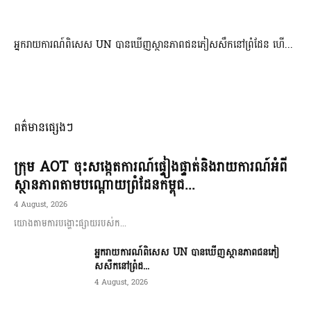
អ្នករាយការណ៍ពិសេស UN បានឃើញស្ថានភាពជនភៀសសឹកនៅព្រំដែន ហើ...
ពត៌មានផ្សេងៗ
ក្រុម AOT ចុះសង្កេតការណ៍ផ្ទៀងផ្ទាត់និងរាយការណ៍អំពី
ស្ថានភាពតាមបណ្តោយព្រំដែនកម្ពុជ...
4 August, 2026
យោងតាមការបង្ហោះផ្សាយរបស់ក...
អ្នករាយការណ៍ពិសេស UN បានឃើញស្ថានភាពជនភៀ
សសឹកនៅព្រំដ...
4 August, 2026