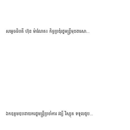
សម្ដេចធិបតី ហ៊ុន ម៉ាណែត៖ កិច្ចប្រជុំរដ្ឋមន្ត្រីមុខងារសា...
ឯកឧត្តមឧបនាយករដ្ឋមន្ត្រីប្រចាំការ វង្សី វិស្សុត ទទួលជួប...