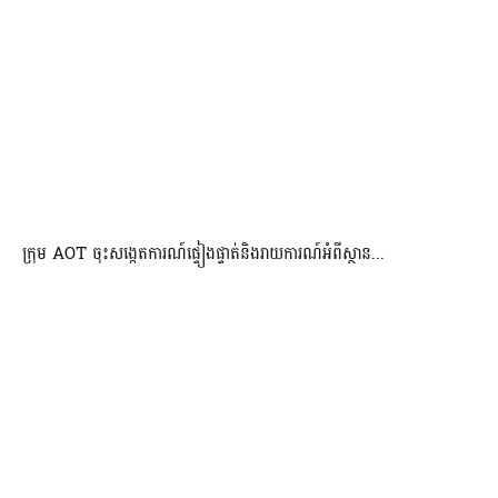
ក្រុម AOT ចុះសង្កេតការណ៍ផ្ទៀងផ្ទាត់និងរាយការណ៍អំពីស្ថាន...