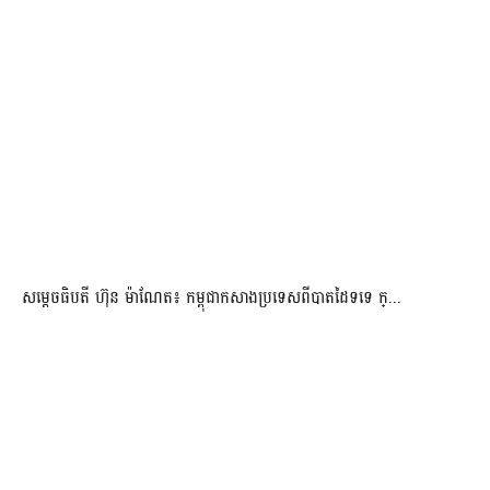
សម្ដេចធិបតី ហ៊ុន ម៉ាណែត៖ កម្ពុជាកសាងប្រទេសពីបាតដៃទទេ ក្...